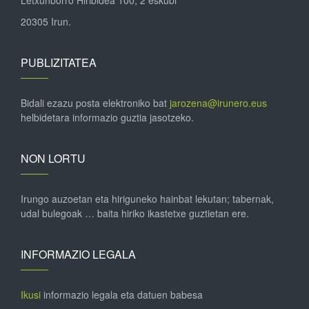
20305 Irun.
PUBLIZITATEA
Bidali ezazu posta elektroniko bat
jarozena@irunero.eus
helbidetara informazio guztia jasotzeko.
NON LORTU
Irungo auzoetan eta hiriguneko hainbat lekutan; tabernak,
udal bulegoak … baita hiriko ikastetxe guztietan ere.
INFORMAZIO LEGALA
Ikusi
informazio legala eta datuen babesa