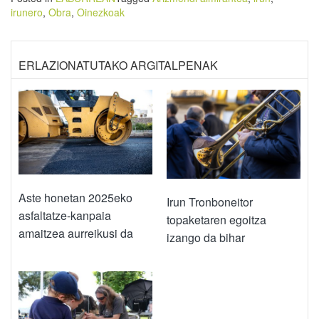
irunero
,
Obra
,
Oinezkoak
ERLAZIONATUTAKO ARGITALPENAK
Aste honetan 2025eko
Irun Tronboneitor
asfaltatze-kanpaia
topaketaren egoitza
amaitzea aurreikusi da
izango da bihar