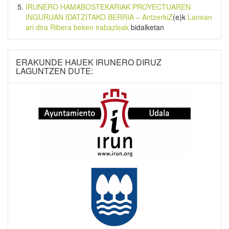
IRUNERO HAMABOSTEKARIAK PROYECTUAREN
INGURUAN IDATZITAKO BERRIA – AntzerkiZ
(e)k
Lanean
ari dira Ribera beken irabazleak
bidalketan
ERAKUNDE HAUEK IRUNERO DIRUZ
LAGUNTZEN DUTE: