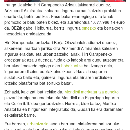
Irungo Udaleko Hiri Garapeneko Arloak jakinarazi duenez,
Arizmendi Almirantea kalearen ingurua urbanizatzeko proiektua
onartu du, behin betikoz. Fase bakarrean egingo dira lanak
promozio pribatu baten bidez, eta aurrekontua 1.077.966,14 euro
da, BEZik gabe. Helburua, berriz, ingurua
oinezko
eta bertakoen
mesedetan eraldatzea da.
Hiri Garapeneko ordezkari Borja Olazabalek adierazi duenez,
azkenean, martxan jarriko dira Arizmendi Almirantea kalearen
ingurua eraldatu eta urbanizatzeko lanak. Hiri Garapeneko
ordezkariak azalu duenez, “udaleko kideok argi dugu auzotar eta
bertakoei mesede egingo dien
hobekuntza
bat izango dela,
inguruaren diseinu berriak oinezkoen zirkulazio segurua
sustatuko baitu eta, gainera, ingurua eta hiriaren erdialdea
lotzeko plataforma bat sortuko baita”.
Zehazki, kale zati bat irekiko da,
Mendibil merkataritza guneko
plazari jarraipena emateko eta Mendibil eta Elgorriaga ingurua
eta Colón ibilbidea gerturatzeko. Horrela, bide batez, Maritxu
Anatol kalea hirigunean integratuko da, Gudari kalera daramaten
eskailerak barne.
Era berean,
urbanizazio
lanen barruan, plataforma bat sortuko
da, auzotar eta bertakoen oinezko zirkulazioaren segurtasun eta