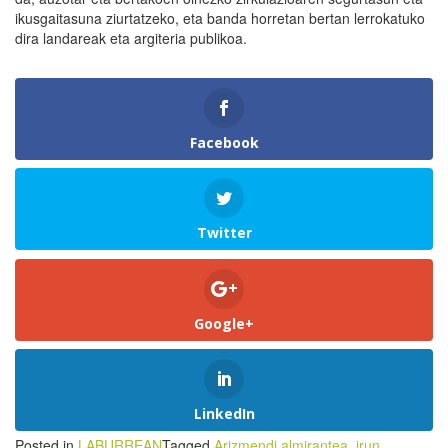
ikusgaitasuna ziurtatzeko, eta banda horretan bertan lerrokatuko
dira landareak eta argiteria publikoa.
Facebook
Twitter
Google+
LinkedIn
Posted in
LABURREAN
Tagged
Arizmendi almirantea
,
irun
,