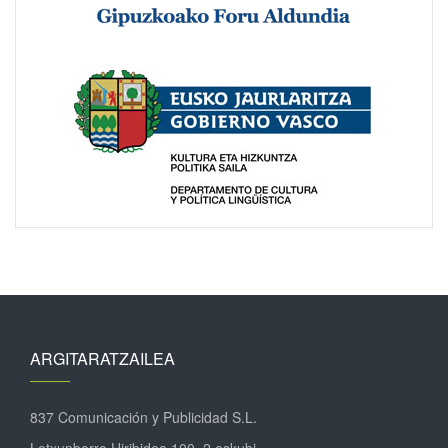
ARGITARATZAILEA
837 Comunicación y Publicidad S.L.
Letxunborro Hiribidea 100, 2 eskubi