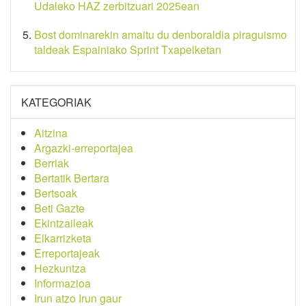
Udaleko HAZ zerbitzuari 2025ean
Bost dominarekin amaitu du denboraldia piraguismo
taldeak Espainiako Sprint Txapelketan
KATEGORIAK
Aitzina
Argazki-erreportajea
Berriak
Bertatik Bertara
Bertsoak
Beti Gazte
Ekintzaileak
Elkarrizketa
Erreportajeak
Hezkuntza
Informazioa
Irun atzo Irun gaur