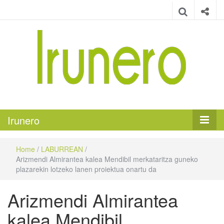
Irunero
Irungo euskarazko aldizkaria
Irunero
Home
/
LABURREAN
/
Arizmendi Almirantea kalea Mendibil merkataritza guneko
plazarekin lotzeko lanen proiektua onartu da
Arizmendi Almirantea
kalea Mendibil