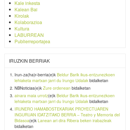
Kale inkesta
Kalean Bai
Kirolak
Kolaborazioa
Kultura
LABURREAN
Publierreportajea
IRUZKIN BERRIAK
Irun-za(ha)r-berria
(e)k
Beldur Barik ikus-entzunezkoen
lehiaketa martxan jarri du Irungo Udalak
bidalketan
NBNoticias
(e)k
Zure ordenean
bidalketan
ainara maia urrotz
(e)k
Beldur Barik ikus-entzunezkoen
lehiaketa martxan jarri du Irungo Udalak
bidalketan
IRUNERO HAMABOSTEKARIAK PROYECTUAREN
INGURUAN IDATZITAKO BERRIA – Teatro y Memoria del
Bidasoa
(e)k
Lanean ari dira Ribera beken irabazleak
bidalketan