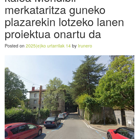
merkataritza guneko
plazarekin lotzeko lanen
proiektua onartu da
Posted on
2025(e)ko urtarrilak 14
by
Irunero