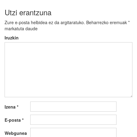
Utzi erantzuna
Zure e-posta helbidea ez da argitaratuko.
Beharrezko eremuak
*
markatuta daude
Iruzkin
Izena
*
E-posta
*
Webgunea