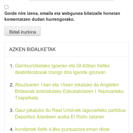
Gorde nire izena, emaila eta webgunea bilatzaile honetan
komentatzen dudan hurrengorako.
AZKEN BIDALKETAK
Gaintxurizketako igoeran eta GI-636an trafiko
desbideratzeak izango dira igande goizean
Abuztuaren 14an eta 15ean jokatuko da Angleten
Bidasoak antolatutako Eskubaloiaren I. Nazioarteko
Txapelketa
Gaur jokatuko du Real Uniónek lagunarteko partidua
Deportivo Alavésen aurka El Rollo zelaian
Irundarrek 5etik 4,8ko puntuazioa eman diote