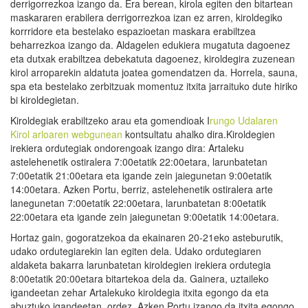
derrigorrezkoa izango da. Era berean, kirola egiten den bitartean
maskararen erabilera derrigorrezkoa izan ez arren, kiroldegiko
korrridore eta bestelako espazioetan maskara erabiltzea
beharrezkoa izango da. Aldagelen edukiera mugatuta dagoenez
eta dutxak erabiltzea debekatuta dagoenez, kiroldegira zuzenean
kirol arroparekin aldatuta joatea gomendatzen da. Horrela, sauna,
spa eta bestelako zerbitzuak momentuz itxita jarraituko dute hiriko
bi kiroldegietan.
Kiroldegiak erabiltzeko arau eta gomendioak I
rungo Udalaren
Kirol arloaren webgunean
kontsultatu ahalko dira.Kiroldegien
irekiera ordutegiak ondorengoak izango dira: Artaleku
astelehenetik ostiralera 7:00etatik 22:00etara, larunbatetan
7:00etatik 21:00etara eta igande zein jaiegunetan 9:00etatik
14:00etara. Azken Portu, berriz, astelehenetik ostiralera arte
lanegunetan 7:00etatik 22:00etara, larunbatetan 8:00etatik
22:00etara eta igande zein jaiegunetan 9:00etatik 14:00etara.
Hortaz gain, gogoratzekoa da ekainaren 20-21eko asteburutik,
udako ordutegiarekin lan egiten dela. Udako ordutegiaren
aldaketa bakarra larunbatetan kiroldegien irekiera ordutegia
8:00etatik 20:00etara bitartekoa dela da. Gainera, uztaileko
igandeetan zehar Artalekuko kiroldegia itxita egongo da eta
abuztuko igandeetan, ordez, Azken Portu izango da itxita egongo