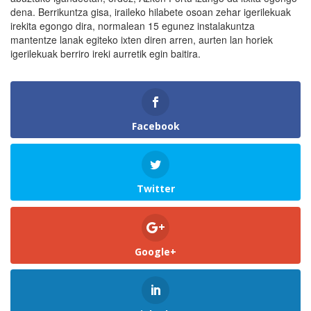
dena. Berrikuntza gisa, iraileko hilabete osoan zehar igerilekuak
irekita egongo dira, normalean 15 egunez instalakuntza
mantentze lanak egiteko ixten diren arren, aurten lan horiek
igerilekuak berriro ireki aurretik egin baitira.
Facebook
Twitter
Google+