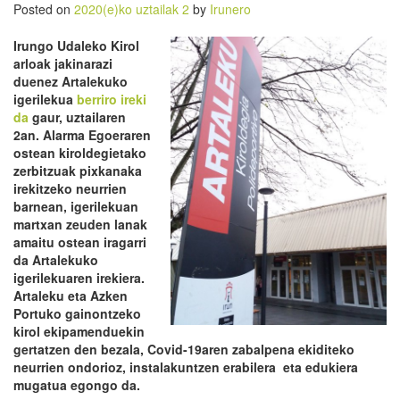
Posted on
2020(e)ko uztailak 2
by
Irunero
Irungo Udaleko Kirol
arloak jakinarazi
duenez Artalekuko
igerilekua
berriro ireki
da
gaur, uztailaren
2an. Alarma Egoeraren
ostean kiroldegietako
zerbitzuak pixkanaka
irekitzeko neurrien
barnean, igerilekuan
martxan zeuden lanak
amaitu ostean iragarri
da Artalekuko
igerilekuaren irekiera.
Artaleku eta Azken
Portuko gainontzeko
kirol ekipamenduekin
gertatzen den bezala, Covid-19aren zabalpena ekiditeko
neurrien ondorioz, instalakuntzen erabilera eta edukiera
mugatua egongo da.