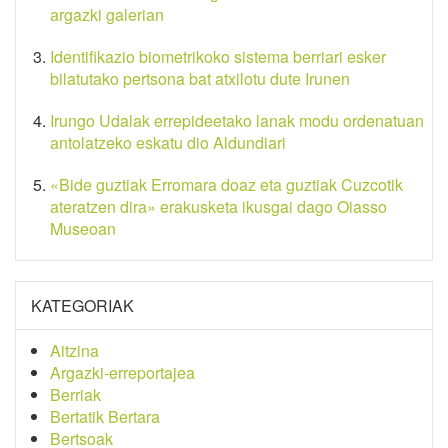
argazki galerian
Identifikazio biometrikoko sistema berriari esker
bilatutako pertsona bat atxilotu dute Irunen
Irungo Udalak errepideetako lanak modu ordenatuan
antolatzeko eskatu dio Aldundiari
«Bide guztiak Erromara doaz eta guztiak Cuzcotik
ateratzen dira» erakusketa ikusgai dago Oiasso
Museoan
KATEGORIAK
Aitzina
Argazki-erreportajea
Berriak
Bertatik Bertara
Bertsoak