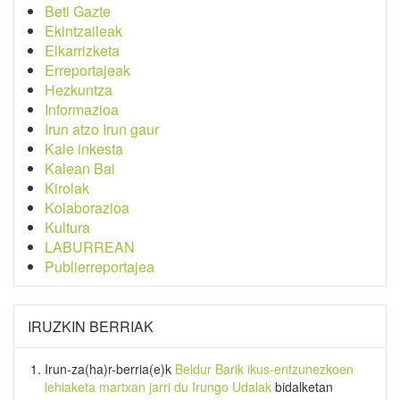
Beti Gazte
Ekintzaileak
Elkarrizketa
Erreportajeak
Hezkuntza
Informazioa
Irun atzo Irun gaur
Kale inkesta
Kalean Bai
Kirolak
Kolaborazioa
Kultura
LABURREAN
Publierreportajea
IRUZKIN BERRIAK
Irun-za(ha)r-berria
(e)k
Beldur Barik ikus-entzunezkoen
lehiaketa martxan jarri du Irungo Udalak
bidalketan