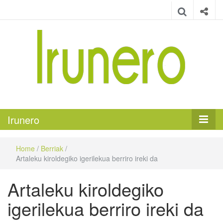
Irunero
Irungo euskarazko aldizkaria
Irunero
Home
/
Berriak
/
Artaleku kiroldegiko igerilekua berriro ireki da
Artaleku kiroldegiko
igerilekua berriro ireki da