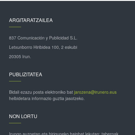
ARGITARATZAILEA
837 Comunicación y Publicidad S.L.
Letxunborro Hiribidea 100, 2 eskubi
20305 Irun.
PUBLIZITATEA
Bidali ezazu posta elektroniko bat
jarozena@irunero.eus
helbidetara informazio guztia jasotzeko.
NON LORTU
Irungo auzoetan eta hiriguneko hainbat lekutan; tabernak,