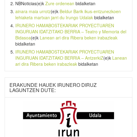
NBNoticias
(e)k
Zure ordenean
bidalketan
ainara maia urrotz
(e)k
Beldur Barik ikus-entzunezkoen
lehiaketa martxan jarri du Irungo Udalak
bidalketan
IRUNERO HAMABOSTEKARIAK PROYECTUAREN
INGURUAN IDATZITAKO BERRIA – Teatro y Memoria del
Bidasoa
(e)k
Lanean ari dira Ribera beken irabazleak
bidalketan
IRUNERO HAMABOSTEKARIAK PROYECTUAREN
INGURUAN IDATZITAKO BERRIA – AntzerkiZ
(e)k
Lanean
ari dira Ribera beken irabazleak
bidalketan
ERAKUNDE HAUEK IRUNERO DIRUZ
LAGUNTZEN DUTE: