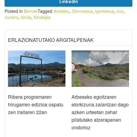
LinkedIn
Posted in
Berriak
Tagged
Artaleku
,
Gimnasioa
,
Igerilekua
,
irun
,
irunero
,
kirola
,
Kirolegia
ERLAZIONATUTAKO ARGITALPENAK
Ribera programaren
Arbeseko egoitzaren
hirugarren edizioa ospatu
etorkizuna zalantzan dago
zen irailaren 22an
azken urteetan zehar
pilatutako atzerapenen
ondorioz