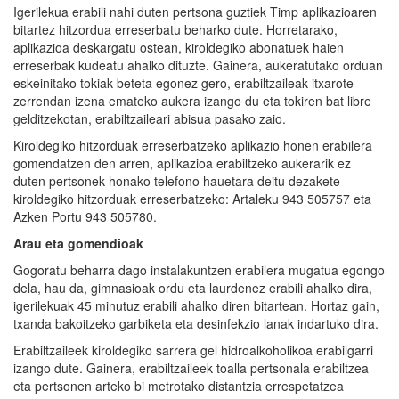
Igerilekua erabili nahi duten pertsona guztiek Timp aplikazioaren
bitartez hitzordua erreserbatu beharko dute. Horretarako,
aplikazioa deskargatu ostean, kiroldegiko abonatuek haien
erreserbak kudeatu ahalko dituzte. Gainera, aukeratutako orduan
eskeinitako tokiak beteta egonez gero, erabiltzaileak itxarote-
zerrendan izena emateko aukera izango du eta tokiren bat libre
gelditzekotan, erabiltzaileari abisua pasako zaio.
Kiroldegiko hitzorduak erreserbatzeko aplikazio honen erabilera
gomendatzen den arren, aplikazioa erabiltzeko aukerarik ez
duten pertsonek honako telefono hauetara deitu dezakete
kiroldegiko hitzorduak erreserbatzeko: Artaleku 943 505757 eta
Azken Portu 943 505780.
Arau eta gomendioak
Gogoratu beharra dago instalakuntzen erabilera mugatua egongo
dela, hau da, gimnasioak ordu eta laurdenez erabili ahalko dira,
igerilekuak 45 minutuz erabili ahalko diren bitartean. Hortaz gain,
txanda bakoitzeko garbiketa eta desinfekzio lanak indartuko dira.
Erabiltzaileek kiroldegiko sarrera gel hidroalkoholikoa erabilgarri
izango dute. Gainera, erabiltzaileek toalla pertsonala erabiltzea
eta pertsonen arteko bi metrotako distantzia errespetatzea