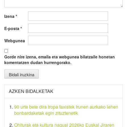
Izena
*
E-posta
*
Webgunea
Gorde nire izena, emaila eta webgunea bilatzaile honetan
komentatzen dudan hurrengorako.
AZKEN BIDALKETAK
90 urte bete dira tropa faxistek Irunen aurkako lehen
bonbardaketak egin zituztenetik
Ohiturak eta kultura nagusi 2026ko Euskal Jiraren