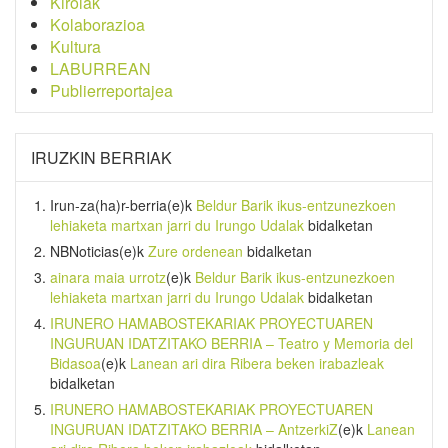
Kirolak
Kolaborazioa
Kultura
LABURREAN
Publierreportajea
IRUZKIN BERRIAK
Irun-za(ha)r-berria
(e)k
Beldur Barik ikus-entzunezkoen
lehiaketa martxan jarri du Irungo Udalak
bidalketan
NBNoticias
(e)k
Zure ordenean
bidalketan
ainara maia urrotz
(e)k
Beldur Barik ikus-entzunezkoen
lehiaketa martxan jarri du Irungo Udalak
bidalketan
IRUNERO HAMABOSTEKARIAK PROYECTUAREN
INGURUAN IDATZITAKO BERRIA – Teatro y Memoria del
Bidasoa
(e)k
Lanean ari dira Ribera beken irabazleak
bidalketan
IRUNERO HAMABOSTEKARIAK PROYECTUAREN
INGURUAN IDATZITAKO BERRIA – AntzerkiZ
(e)k
Lanean