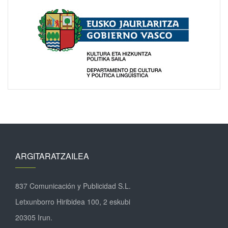
ARGITARATZAILEA
837 Comunicación y Publicidad S.L.
Letxunborro Hiribidea 100, 2 eskubi
20305 Irun.