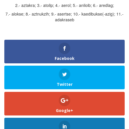
2.- aztakra; 3.- atolip; 4.- aerol; 5.- aniloib; 6.- aredlag;
7.- alokse; 8.- aztnukzih; 9.- asertse; 10.- kaedibukse(-azig); 11.-
adakraseb
Facebook
Twitter
Google+