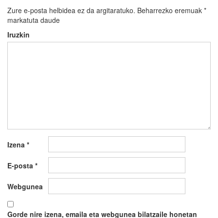
Zure e-posta helbidea ez da argitaratuko.
Beharrezko eremuak
*
markatuta daude
Iruzkin
Izena
*
E-posta
*
Webgunea
Gorde nire izena, emaila eta webgunea bilatzaile honetan