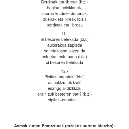
Berdinak eta libreak (biz.)
bagina, adiskideak,
sobran leudeke denonak:
zuenak eta nireak (biz.)
berdinak eta libreak
11.-
Bi besoren betekada (biz.)
aukerakoa zaplada
benetakotzat jotzen da
estuetan estu bada (biz.)
bi besoren betekada
12.-
Pipitaki-papataki (biz.)
asmakizunak izaki
esango al dizkiozu
orain zuk besteren bati? (biz.)
pipitaki-papataki…
Asmakizunen Erantzunak (atzekoz aurrera idatzita):