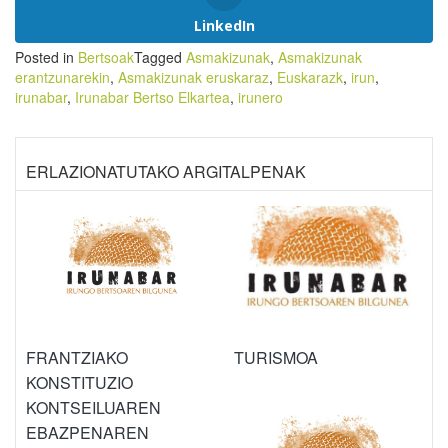
LinkedIn
Posted in
Bertsoak
Tagged
Asmakizunak
,
Asmakizunak
erantzunarekin
,
Asmakizunak eruskaraz
,
Euskarazk
,
irun
,
irunabar
,
Irunabar Bertso Elkartea
,
irunero
ERLAZIONATUTAKO ARGITALPENAK
FRANTZIAKO
TURISMOA
KONSTITUZIO
KONTSEILUAREN
EBAZPENAREN