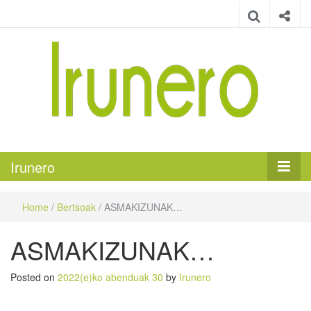
Irunero
Irungo euskarazko aldizkaria
Irunero
Home
/
Bertsoak
/
ASMAKIZUNAK…
ASMAKIZUNAK…
Posted on
2022(e)ko abenduak 30
by
Irunero