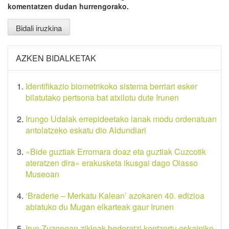
komentatzen dudan hurrengorako.
AZKEN BIDALKETAK
Identifikazio biometrikoko sistema berriari esker
bilatutako pertsona bat atxilotu dute Irunen
Irungo Udalak errepideetako lanak modu ordenatuan
antolatzeko eskatu dio Aldundiari
«Bide guztiak Erromara doaz eta guztiak Cuzcotik
ateratzen dira» erakusketa ikusgai dago Oiasso
Museoan
‘Braderie – Merkatu Kalean’ azokaren 40. edizioa
abiatuko du Mugan elkarteak gaur Irunen
Irun Zuzenean zikloak bederatzi kontzertu eskainiko