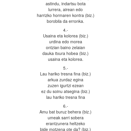
astindu, indartsu bota
lurrera, airean edo
harrizko hormaren kontra (biz.)
borobila da erronka.
4.-
Usaina eta kolorea (biz.)
urdina edo morea
ontzian baino zelaian
dauka itxura hobea (biz.)
usaina eta kolorea.
5.-
Lau hariko tresna fina (biz.)
arkua zurdaz egina
zuzen igurtzi ezean
ez du soinu atsegina (biz.)
lau hariko tresna fina
6.-
Amu bat buruz behera (biz.)
umeak sarri sobera
erantzunera heltzeko
bide motzena ote da? (biz.)