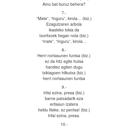
Amu bat buruz behera?
7.-
“Mate”, “Inguru”, kirola… (biz.)
Ezagutzaren arbola
ikasteko tokia da
txoritxoek hegan nola (biz.)
“mate”, “Inguru”, kirola…
8.-
Herri nortasunen funtsa (biz.)
ez da hitz egite hutsa
handiez egiten dugu
txikiagoen hilkutxa (biz.)
herri nortasunen funtsa
9.-
Iritsi ezina, presa (biz.)
barne patxadarik eza
eritasun izatera
heldu liteke, ez pentsa! (biz.)
Iritsi ezina, presa.
10.-