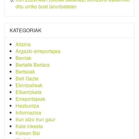
ditu urriko bost larunbatetan
KATEGORIAK
Aitzina
Argazki-erreportajea
Berriak
Bertatik Bertara
Bertsoak
Beti Gazte
Ekintzaileak
Elkarrizketa
Erreportajeak
Hezkuntza
Informazioa
Irun atzo Irun gaur
Kale inkesta
Kalean Bai