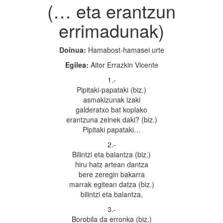
(… eta erantzun
errimadunak)
Doinua:
Hamabost-hamasei urte
Egilea:
Aitor Errazkin Vicente
1.-
Pipitaki-papataki (biz.)
asmakizunak izaki
galderatxo bat koplako
erantzuna zeinek daki? (biz.)
Pipitaki papataki…
2.-
Bilintzi eta balantza (biz.)
hiru hatz artean dantza
bere zeregin bakarra
marrak egitean datza (biz.)
bilintzi eta balantza.
3.-
Borobila da erronka (biz.)