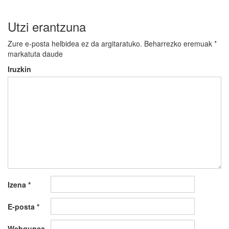
Utzi erantzuna
Zure e-posta helbidea ez da argitaratuko.
Beharrezko eremuak
*
markatuta daude
Iruzkin
Izena
*
E-posta
*
Webgunea