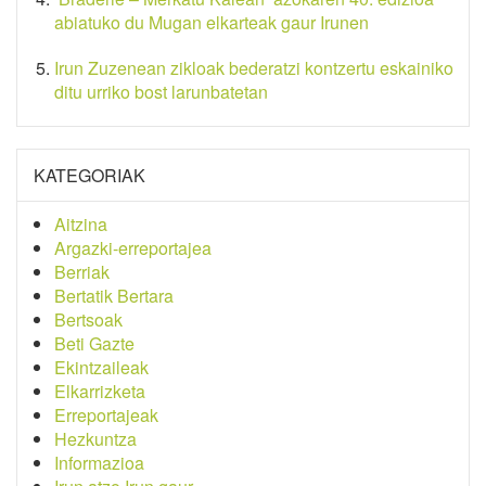
abiatuko du Mugan elkarteak gaur Irunen
Irun Zuzenean zikloak bederatzi kontzertu eskainiko
ditu urriko bost larunbatetan
KATEGORIAK
Aitzina
Argazki-erreportajea
Berriak
Bertatik Bertara
Bertsoak
Beti Gazte
Ekintzaileak
Elkarrizketa
Erreportajeak
Hezkuntza
Informazioa