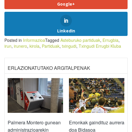
Google+
LinkedIn
Posted in
Informazioa
Tagged
Asteburuko partiduak
,
Errugbia
,
irun
,
irunero
,
kirola
,
Partiduak
,
txingudi
,
Txingudi Errugbi Kluba
ERLAZIONATUTAKO ARGITALPENAK
Palmera Montero gunean
Erronkak gaindituz aurrera
administrazioarekin
doa Bidasoa