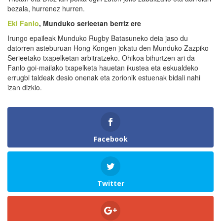
bezala, hurrenez hurren.
Eki Fanlo
, Munduko serieetan berriz ere
Irungo epaileak Munduko Rugby Batasuneko deia jaso du
datorren asteburuan Hong Kongen jokatu den Munduko Zazpiko
Serieetako txapelketan arbitratzeko. Ohikoa bihurtzen ari da
Fanlo goi-mailako txapelketa hauetan ikustea eta eskualdeko
errugbi taldeak desio onenak eta zorionik estuenak bidali nahi
izan dizkio.
Facebook
Twitter