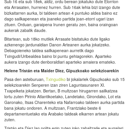
Sub 16 eta sub 18ek, aldiz, ordu berean jokatuko dute Elorrion
eta Arrasaten, hurrenez hurren. Sub 16ak lehia bizi izango dute
bizkaitarren aurka, bi taldeen artean 4 puntuko aldea baino ez
dago sailkapenean eta joaneko partida joan-etorri ugari izan
zituen. Orduan, garaipena Irunen geratu zen, baina oraingoan
aukerak zabalik daude.
Bitartean, sub 18ko mutilek Arrasate bisitatuko dute ligako
azkenengo jardunaldian Danon Arteanen aurka jokatzeko.
Debagoieneko taldea sailkapenean aurretik dago
Txingudi/Uribealdea baino bi puntu gehiagorekin. Aparteko
aukera izango dute denboraldiari aparteko amaiera emateko.
Helene Tristán eta Maider Díez, Gipuzkoako selekzioarekin
Pasa den asteburuan,
Txingudiko
bi jokalariek Gipuzkoako sub 15
selekzioarekin Senperen izan ziren Laguntasunaren XI.
Txapelketa jokatzen. Bertan, B multzoan hirugarren sailkatzea
lortu zuten Pirinio Atlantikoetako, Landetako, Girondako, Lot eta
Garonako, Itsas Charenteko eta Nafarroako taldeen aurka partida
bana jokatu ondoren. A multzoan, Frantziako beste 6
departamentuetako eta Arabako taldeak elkarren artean jokatu
zuten.
Tristán eta Díez lan polita egin zuten joko zabaltzaile eta aurrelari