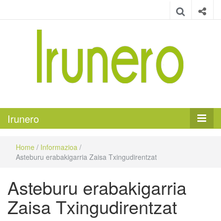
Irunero
Irungo euskarazko aldizkaria
Irunero
Home
/
Informazioa
/
Asteburu erabakigarria Zaisa Txingudirentzat
Asteburu erabakigarria
Zaisa Txingudirentzat