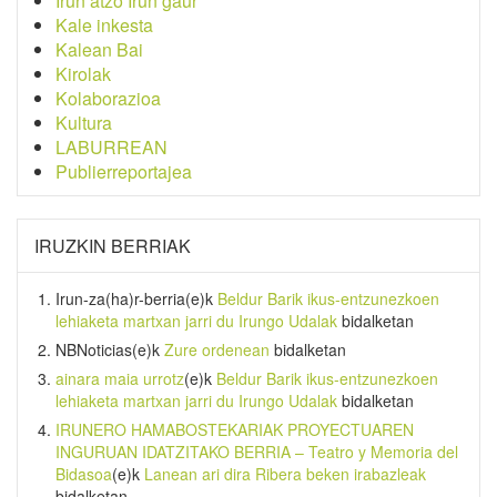
Irun atzo Irun gaur
Kale inkesta
Kalean Bai
Kirolak
Kolaborazioa
Kultura
LABURREAN
Publierreportajea
IRUZKIN BERRIAK
Irun-za(ha)r-berria
(e)k
Beldur Barik ikus-entzunezkoen
lehiaketa martxan jarri du Irungo Udalak
bidalketan
NBNoticias
(e)k
Zure ordenean
bidalketan
ainara maia urrotz
(e)k
Beldur Barik ikus-entzunezkoen
lehiaketa martxan jarri du Irungo Udalak
bidalketan
IRUNERO HAMABOSTEKARIAK PROYECTUAREN
INGURUAN IDATZITAKO BERRIA – Teatro y Memoria del
Bidasoa
(e)k
Lanean ari dira Ribera beken irabazleak
bidalketan