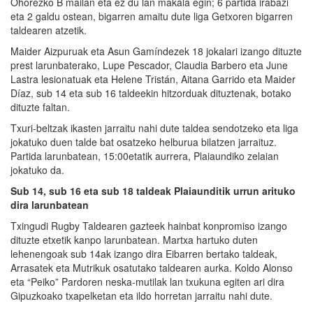
Ohorezko B mailan eta ez du lan makala egin; 6 partida irabazi
eta 2 galdu ostean, bigarren amaitu dute liga Getxoren bigarren
taldearen atzetik.
Maider Aizpuruak eta Asun Gamíndezek 18 jokalari izango dituzte
prest larunbaterako, Lupe Pescador, Claudia Barbero eta June
Lastra lesionatuak eta Helene Tristán, Aitana Garrido eta Maider
Díaz, sub 14 eta sub 16 taldeekin hitzorduak dituztenak, botako
dituzte faltan.
Txuri-beltzak ikasten jarraitu nahi dute taldea sendotzeko eta liga
jokatuko duen talde bat osatzeko helburua bilatzen jarraituz.
Partida larunbatean, 15:00etatik aurrera, Plaiaundiko zelaian
jokatuko da.
Sub 14, sub 16 eta sub 18 taldeak Plaiaunditik urrun arituko
dira larunbatean
Txingudi Rugby Taldearen gazteek hainbat konpromiso izango
dituzte etxetik kanpo larunbatean. Martxa hartuko duten
lehenengoak sub 14ak izango dira Eibarren bertako taldeak,
Arrasatek eta Mutrikuk osatutako taldearen aurka. Koldo Alonso
eta “Peiko” Pardoren neska-mutilak lan txukuna egiten ari dira
Gipuzkoako txapelketan eta ildo horretan jarraitu nahi dute.