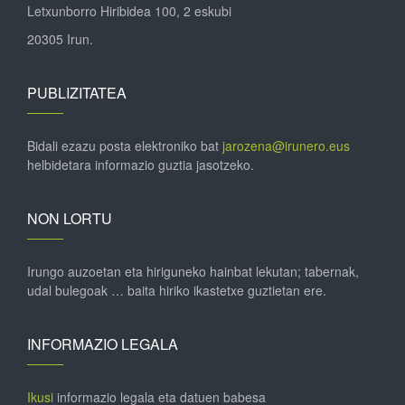
Letxunborro Hiribidea 100, 2 eskubi
20305 Irun.
PUBLIZITATEA
Bidali ezazu posta elektroniko bat
jarozena@irunero.eus
helbidetara informazio guztia jasotzeko.
NON LORTU
Irungo auzoetan eta hiriguneko hainbat lekutan; tabernak,
udal bulegoak … baita hiriko ikastetxe guztietan ere.
INFORMAZIO LEGALA
Ikusi
informazio legala eta datuen babesa