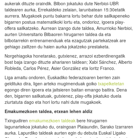
aukerak dituzte oraindik. Bilbon jokatuko dute Nerbioi-UBR
taldearen aurka, Errekaldeko zelaian, larunbatean 15:30etatik
aurrera. Mugakoek puntu bakarra lortu behar dute sailkapeneko
bigarren postua matematikoki lortu eta, ondorioz, igoera play-
offera sailkatzeko. Aurrean izango dute taldea, Amurrioko Nerbioi,
aurten Universitario Bilbaoren hirugarren taldea da eta
bilbotarrekin entrenamenduak eta ezagutzak partekatzeak are
gehiago zailtzen du haien aurka jokatzeko prestaketa.
Norgehiagoka honetarako, gutxienez, arrazoi ezberdinengatik
bost baja izango dituzte ahariaren taldean; Xabi Sánchez, Alberto
Robleda, Carlos Pérez, Asier González eta Ioritz Franco.
Liga amaitu ondoren, Euskadiko federazioaren berrien zain
geldituko dira, ligen arteko mugimenduak goiko
txapelketetan
egongo diren igoera eta jaitsieren baitan emango baitira. Dena
den, bigarren sailkatuak, gutxienez, play-offa jokatuko duela
ziurtatuta dago eta hori lortu nahi dute mugakoek.
Emakumezkoen taldea, etxean lehen aldiz
Txingudiren
emakumezkoen taldeak
bere hirugarren
lagunartekoa jokatuko du, oraingoan Plaiaundin, Sarako Izarraren
aurka. Lapurdiko taldeak aurten egin du debuta Euskal Ligako