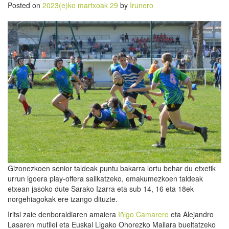
Posted on
2023(e)ko martxoak 29
by
Irunero
Gizonezkoen senior taldeak puntu bakarra lortu behar du etxetik
urrun igoera play-offera sailkatzeko, emakumezkoen taldeak
etxean jasoko dute Sarako Izarra eta sub 14, 16 eta 18ek
norgehiagokak ere izango dituzte.
Iritsi zaie denboraldiaren amaiera
Iñigo Camarero
eta Alejandro
Lasaren mutilei eta Euskal Ligako Ohorezko Mailara bueltatzeko