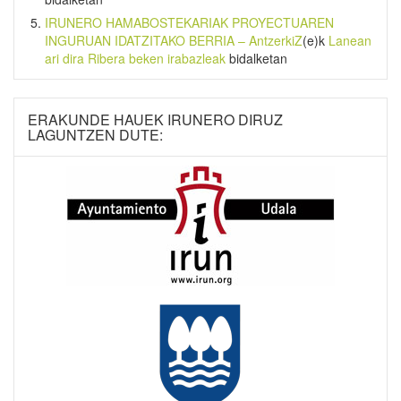
IRUNERO HAMABOSTEKARIAK PROYECTUAREN
INGURUAN IDATZITAKO BERRIA – AntzerkiZ
(e)k
Lanean
ari dira Ribera beken irabazleak
bidalketan
ERAKUNDE HAUEK IRUNERO DIRUZ
LAGUNTZEN DUTE: