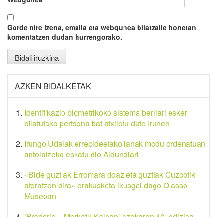
Gorde nire izena, emaila eta webgunea bilatzaile honetan
komentatzen dudan hurrengorako.
AZKEN BIDALKETAK
Identifikazio biometrikoko sistema berriari esker
bilatutako pertsona bat atxilotu dute Irunen
Irungo Udalak errepideetako lanak modu ordenatuan
antolatzeko eskatu dio Aldundiari
«Bide guztiak Erromara doaz eta guztiak Cuzcotik
ateratzen dira» erakusketa ikusgai dago Oiasso
Museoan
‘Braderie – Merkatu Kalean’ azokaren 40. edizioa