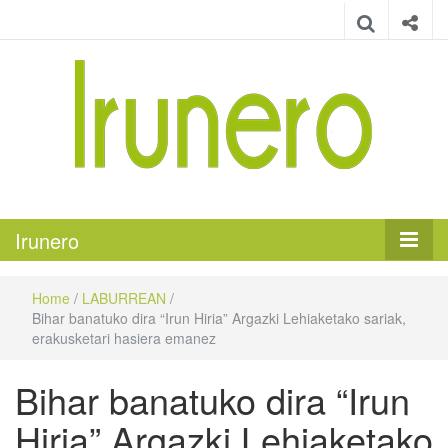
Irunero
Irungo euskarazko aldizkaria
Irunero
Home
/
LABURREAN
/
Bihar banatuko dira “Irun Hiria” Argazki Lehiaketako sariak,
erakusketari hasiera emanez
Bihar banatuko dira “Irun
Hiria” Argazki Lehiaketako