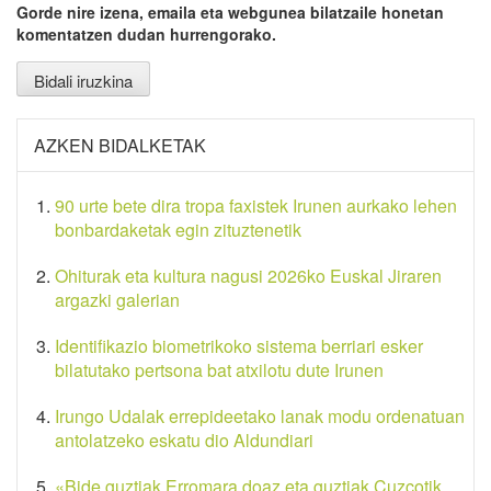
Gorde nire izena, emaila eta webgunea bilatzaile honetan
komentatzen dudan hurrengorako.
AZKEN BIDALKETAK
90 urte bete dira tropa faxistek Irunen aurkako lehen
bonbardaketak egin zituztenetik
Ohiturak eta kultura nagusi 2026ko Euskal Jiraren
argazki galerian
Identifikazio biometrikoko sistema berriari esker
bilatutako pertsona bat atxilotu dute Irunen
Irungo Udalak errepideetako lanak modu ordenatuan
antolatzeko eskatu dio Aldundiari
«Bide guztiak Erromara doaz eta guztiak Cuzcotik