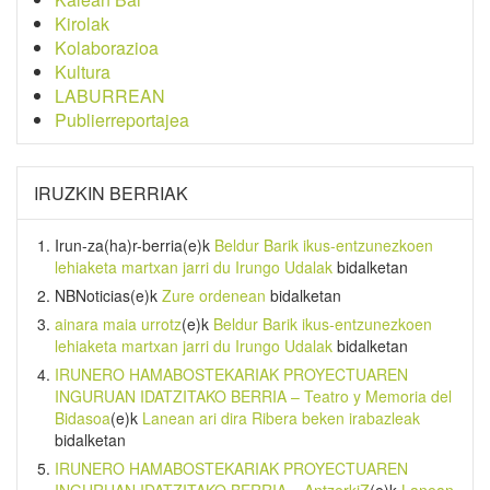
Kirolak
Kolaborazioa
Kultura
LABURREAN
Publierreportajea
IRUZKIN BERRIAK
Irun-za(ha)r-berria
(e)k
Beldur Barik ikus-entzunezkoen
lehiaketa martxan jarri du Irungo Udalak
bidalketan
NBNoticias
(e)k
Zure ordenean
bidalketan
ainara maia urrotz
(e)k
Beldur Barik ikus-entzunezkoen
lehiaketa martxan jarri du Irungo Udalak
bidalketan
IRUNERO HAMABOSTEKARIAK PROYECTUAREN
INGURUAN IDATZITAKO BERRIA – Teatro y Memoria del
Bidasoa
(e)k
Lanean ari dira Ribera beken irabazleak
bidalketan
IRUNERO HAMABOSTEKARIAK PROYECTUAREN