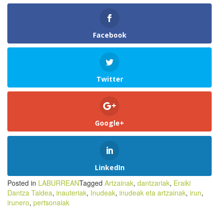
Facebook
Twitter
Google+
LinkedIn
Posted in
LABURREAN
Tagged
Artzainak
,
dantzariak
,
Eraiki
Dantza Taldea
,
inauteriak
,
Inudeak
,
inudeak eta artzainak
,
irun
,
irunero
,
pertsonaiak