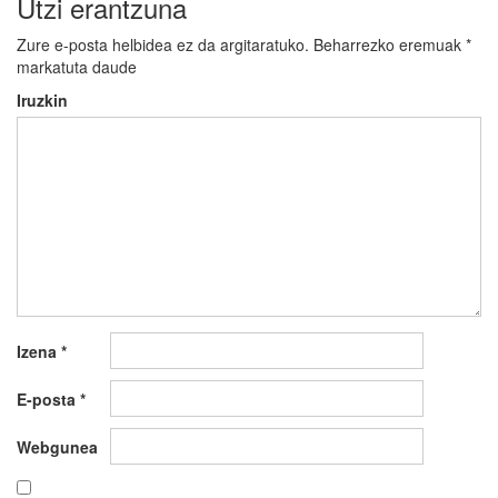
Utzi erantzuna
Zure e-posta helbidea ez da argitaratuko.
Beharrezko eremuak
*
markatuta daude
Iruzkin
Izena
*
E-posta
*
Webgunea