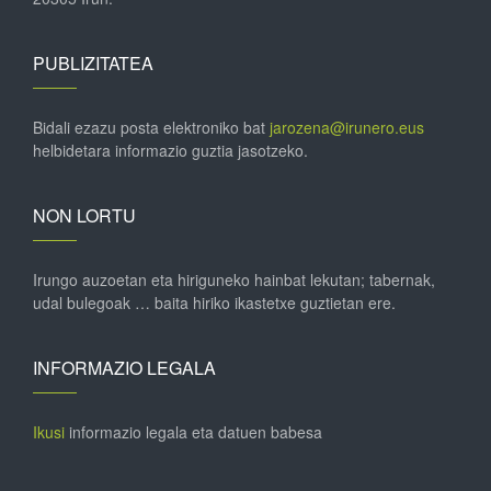
PUBLIZITATEA
Bidali ezazu posta elektroniko bat
jarozena@irunero.eus
helbidetara informazio guztia jasotzeko.
NON LORTU
Irungo auzoetan eta hiriguneko hainbat lekutan; tabernak,
udal bulegoak … baita hiriko ikastetxe guztietan ere.
INFORMAZIO LEGALA
Ikusi
informazio legala eta datuen babesa