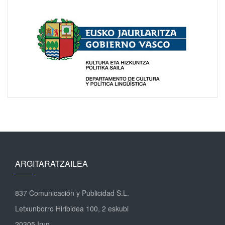
ARGITARATZAILEA
837 Comunicación y Publicidad S.L.
Letxunborro Hiribidea 100, 2 eskubi
20305 Irun.