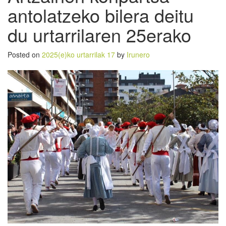
antolatzeko bilera deitu
du urtarrilaren 25erako
Posted on
2025(e)ko urtarrilak 17
by
Irunero