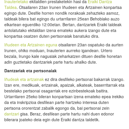
Inauterietako
ekitaldien prestaketekin hasi da
Eraiki Dantza
Taldea
. Otsailaren 23an Irunen Iñudeen eta Artzainen konpartsa
egingo dute. Desfile horren nondik norakoak zehazteko asmoz,
taldeak bilera bat egingo du urtarrilaren 25ean Behobiako auzo
elkartean eguerdiko 12:00etan. Bertan, dantzariek Eraiki taldeak
antolatutako ekitaldian izena emateko aukera izango dute eta
konpartsa osatzen duten pertsonaiak banatuko dira.
Iñudeen eta Artzainen eguna
otsailaren 23an ospatuko da aurten
Irunen, ohiko moduan, Inauterien aurreko igandean. Urtero
bezala, Irungo kale nagusiak zeharkatzen dituen desfile honetan
adin guztietako dantzariek parte hartu ahalko dute.
Dantzariak eta pertsonaiak
Iñudeak eta artzainak
ez dira desfileko pertsonai bakarrak izango.
Izan ere, medikuak, erizainak, apaizak, alkateak, baserritarrak eta
bestelako pertsonai osagarriak ere ezinbestekoak baitira.
Urtarrilaren 25eko bileran konpartsan izena emateko epea irekiko
da eta inskripzioa desfilean parte hartzeko interesa duten
pertsona ororentzat zabalik egongo da, bai pertsonai zein
dantzari
gisa. Beraz, desfilean parte hartu nahi duen edonor
bilerara joateko deia egin dute Eraiki dantza taldetik.