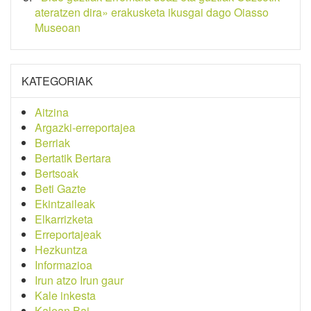
ateratzen dira» erakusketa ikusgai dago Oiasso
Museoan
KATEGORIAK
Aitzina
Argazki-erreportajea
Berriak
Bertatik Bertara
Bertsoak
Beti Gazte
Ekintzaileak
Elkarrizketa
Erreportajeak
Hezkuntza
Informazioa
Irun atzo Irun gaur
Kale inkesta
Kalean Bai