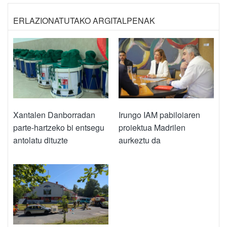
ERLAZIONATUTAKO ARGITALPENAK
Xantalen Danborradan
Irungo IAM pabiloiaren
parte-hartzeko bi entsegu
proiektua Madrilen
antolatu dituzte
aurkeztu da