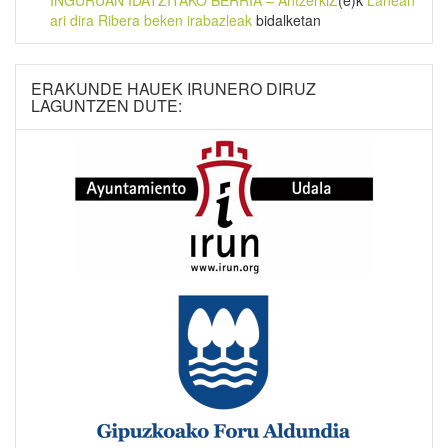
INGURUAN IDATZITAKO BERRIA – AntzerkiZ
(e)k
Lanean
ari dira Ribera beken irabazleak
bidalketan
ERAKUNDE HAUEK IRUNERO DIRUZ
LAGUNTZEN DUTE: