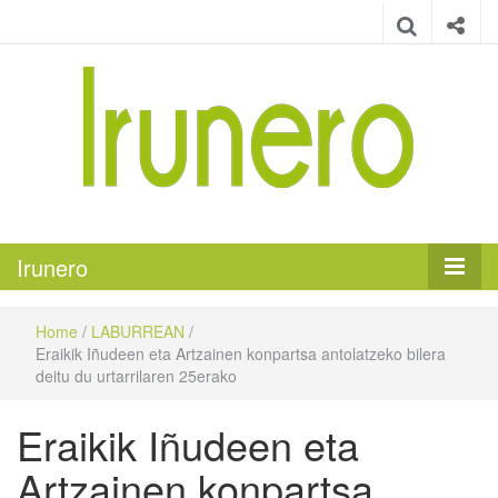
Irunero
Irungo euskarazko aldizkaria
Irunero
Home
/
LABURREAN
/
Eraikik Iñudeen eta Artzainen konpartsa antolatzeko bilera
deitu du urtarrilaren 25erako
Eraikik Iñudeen eta
Artzainen konpartsa