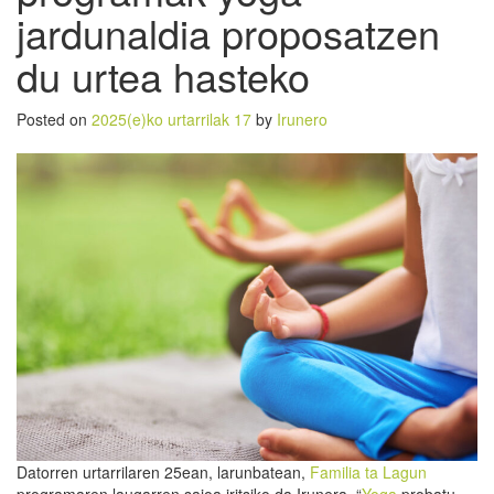
jardunaldia proposatzen
du urtea hasteko
Posted on
2025(e)ko urtarrilak 17
by
Irunero
Datorren urtarrilaren 25ean, larunbatean,
Familia ta Lagun
programaren laugarren saioa iritsiko da Irunera. “
Yoga
probatu