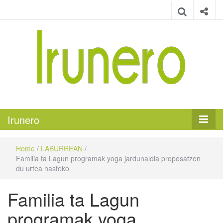
Irunero
Irungo euskarazko aldizkaria
Irunero
Home
/
LABURREAN
/
Familia ta Lagun programak yoga jardunaldia proposatzen
du urtea hasteko
Familia ta Lagun
programak yoga