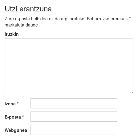
Utzi erantzuna
Zure e-posta helbidea ez da argitaratuko.
Beharrezko eremuak
*
markatuta daude
Iruzkin
Izena
*
E-posta
*
Webgunea