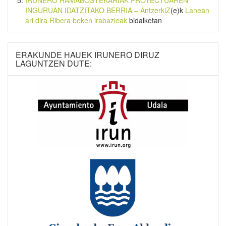
IRUNERO HAMABOSTEKARIAK PROYECTUAREN
INGURUAN IDATZITAKO BERRIA – AntzerkiZ
(e)k
Lanean
ari dira Ribera beken irabazleak
bidalketan
ERAKUNDE HAUEK IRUNERO DIRUZ
LAGUNTZEN DUTE: