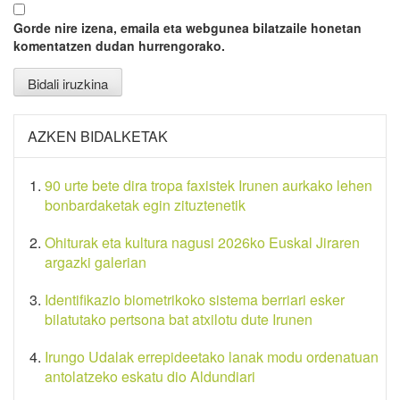
Gorde nire izena, emaila eta webgunea bilatzaile honetan
komentatzen dudan hurrengorako.
AZKEN BIDALKETAK
90 urte bete dira tropa faxistek Irunen aurkako lehen
bonbardaketak egin zituztenetik
Ohiturak eta kultura nagusi 2026ko Euskal Jiraren
argazki galerian
Identifikazio biometrikoko sistema berriari esker
bilatutako pertsona bat atxilotu dute Irunen
Irungo Udalak errepideetako lanak modu ordenatuan
antolatzeko eskatu dio Aldundiari