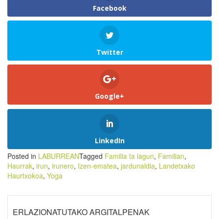
Facebook
Twitter
Google+
LinkedIn
Posted in
LABURREAN
Tagged
Familia ta lagun
,
Familian
,
Haurrak
,
irun
,
irunero
,
Izen-ematea
,
jardunaldia
,
Landetxako
Haurtxokoa
,
Yoga
ERLAZIONATUTAKO ARGITALPENAK