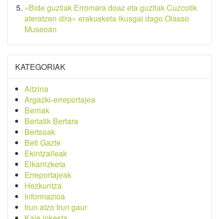
«Bide guztiak Erromara doaz eta guztiak Cuzcotik
ateratzen dira» erakusketa ikusgai dago Oiasso
Museoan
KATEGORIAK
Aitzina
Argazki-erreportajea
Berriak
Bertatik Bertara
Bertsoak
Beti Gazte
Ekintzaileak
Elkarrizketa
Erreportajeak
Hezkuntza
Informazioa
Irun atzo Irun gaur
Kale inkesta