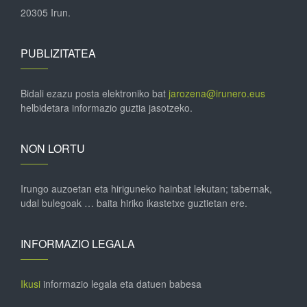
20305 Irun.
PUBLIZITATEA
Bidali ezazu posta elektroniko bat
jarozena@irunero.eus
helbidetara informazio guztia jasotzeko.
NON LORTU
Irungo auzoetan eta hiriguneko hainbat lekutan; tabernak,
udal bulegoak … baita hiriko ikastetxe guztietan ere.
INFORMAZIO LEGALA
Ikusi
informazio legala eta datuen babesa