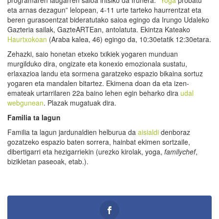
eta arnas dezagun” lelopean, 4-11 urte tarteko haurrentzat eta
beren gurasoentzat bideratutako saioa egingo da Irungo Udaleko
Gazteria sailak, GazteARTEan, antolatuta. Ekintza Kateako
Haurtxokoan
(Araba kalea, 46) egingo da, 10:30etatik 12:30etara.
Zehazki, saio honetan etxeko txikiek yogaren munduan
murgilduko dira, ongizate eta konexio emozionala sustatu,
erlaxazioa landu eta sormena garatzeko espazio bikaina sortuz
yogaren eta mandalen bitartez. Ekimena doan da eta izen-
emateak urtarrilaren 22a baino lehen egin beharko dira
udal
webgunean
. Plazak mugatuak dira.
Familia ta lagun
Familia ta lagun jardunaldien helburua da
aisialdi
denboraz
gozatzeko espazio baten sorrera, hainbat ekimen sortzaile,
dibertigarri eta hezigarriekin (urezko kirolak, yoga,
familychef
,
bizikletan paseoak, etab.).