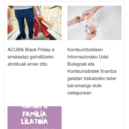
ACUBIk Black Friday-a
Kontsumitzaileen
arrakastaz gainditzeko
Informaziorako Udal
aholkuak eman ditu
Bulegoak eta
Kontsumobidek finantza
gaietan trebatzeko tailer
bat emango dute
ostegunean