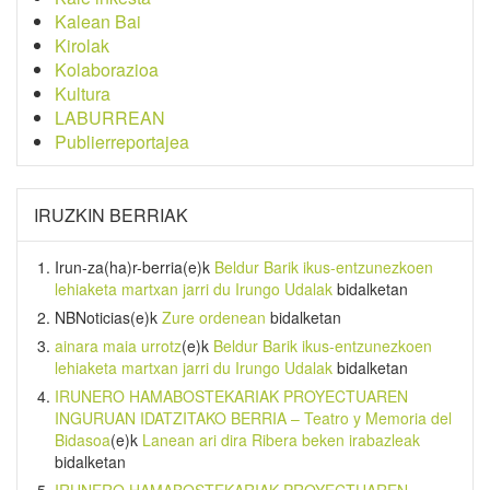
Kalean Bai
Kirolak
Kolaborazioa
Kultura
LABURREAN
Publierreportajea
IRUZKIN BERRIAK
Irun-za(ha)r-berria
(e)k
Beldur Barik ikus-entzunezkoen
lehiaketa martxan jarri du Irungo Udalak
bidalketan
NBNoticias
(e)k
Zure ordenean
bidalketan
ainara maia urrotz
(e)k
Beldur Barik ikus-entzunezkoen
lehiaketa martxan jarri du Irungo Udalak
bidalketan
IRUNERO HAMABOSTEKARIAK PROYECTUAREN
INGURUAN IDATZITAKO BERRIA – Teatro y Memoria del
Bidasoa
(e)k
Lanean ari dira Ribera beken irabazleak
bidalketan