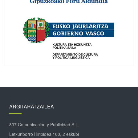
ARGITARATZAILEA
837 Comunicación y Publicidad S.L.
Letxunborro Hiribidea 100, 2 eskubi