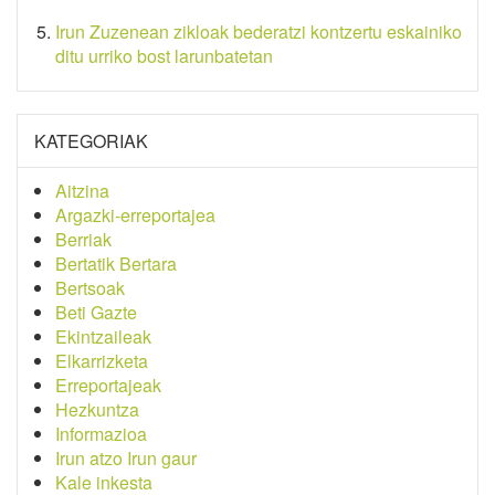
Irun Zuzenean zikloak bederatzi kontzertu eskainiko
ditu urriko bost larunbatetan
KATEGORIAK
Aitzina
Argazki-erreportajea
Berriak
Bertatik Bertara
Bertsoak
Beti Gazte
Ekintzaileak
Elkarrizketa
Erreportajeak
Hezkuntza
Informazioa
Irun atzo Irun gaur
Kale inkesta