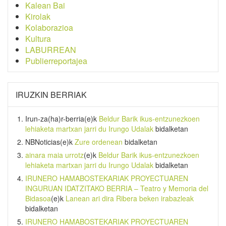
Kalean Bai
Kirolak
Kolaborazioa
Kultura
LABURREAN
Publierreportajea
IRUZKIN BERRIAK
Irun-za(ha)r-berria
(e)k
Beldur Barik ikus-entzunezkoen
lehiaketa martxan jarri du Irungo Udalak
bidalketan
NBNoticias
(e)k
Zure ordenean
bidalketan
ainara maia urrotz
(e)k
Beldur Barik ikus-entzunezkoen
lehiaketa martxan jarri du Irungo Udalak
bidalketan
IRUNERO HAMABOSTEKARIAK PROYECTUAREN
INGURUAN IDATZITAKO BERRIA – Teatro y Memoria del
Bidasoa
(e)k
Lanean ari dira Ribera beken irabazleak
bidalketan
IRUNERO HAMABOSTEKARIAK PROYECTUAREN