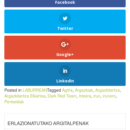
Facebook
Twitter
Google+
LinkedIn
Posted in
LABURREAN
Tagged
Agiña
,
Argazkiak
,
Argazkilaritza
,
Argazkilaritza Elkartea
,
Dark Red Team
,
Irteera
,
irun
,
irunero
,
Pertseidak
ERLAZIONATUTAKO ARGITALPENAK