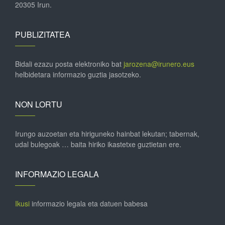
20305 Irun.
PUBLIZITATEA
Bidali ezazu posta elektroniko bat
jarozena@irunero.eus
helbidetara informazio guztia jasotzeko.
NON LORTU
Irungo auzoetan eta hiriguneko hainbat lekutan; tabernak,
udal bulegoak … baita hiriko ikastetxe guztietan ere.
INFORMAZIO LEGALA
Ikusi
informazio legala eta datuen babesa