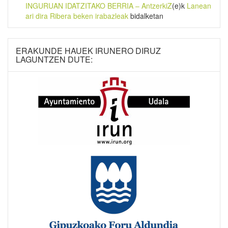
INGURUAN IDATZITAKO BERRIA – AntzerkiZ
(e)k
Lanean
ari dira Ribera beken irabazleak
bidalketan
ERAKUNDE HAUEK IRUNERO DIRUZ
LAGUNTZEN DUTE: