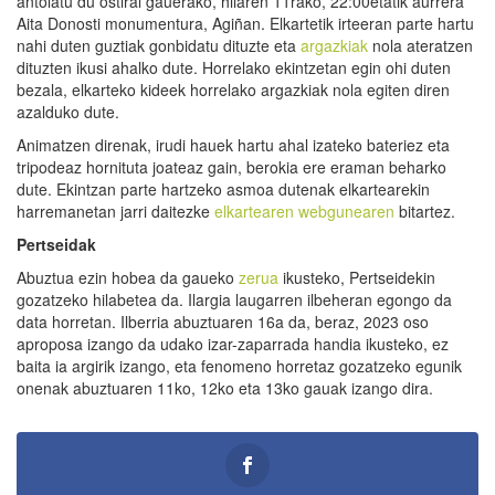
antolatu du ostiral gauerako, hilaren 11rako, 22:00etatik aurrera
Aita Donosti monumentura, Agiñan. Elkartetik irteeran parte hartu
nahi duten guztiak gonbidatu dituzte eta
argazkiak
nola ateratzen
dituzten ikusi ahalko dute. Horrelako ekintzetan egin ohi duten
bezala, elkarteko kideek horrelako argazkiak nola egiten diren
azalduko dute.
Animatzen direnak, irudi hauek hartu ahal izateko bateriez eta
tripodeaz hornituta joateaz gain, berokia ere eraman beharko
dute. Ekintzan parte hartzeko asmoa dutenak elkartearekin
harremanetan jarri daitezke
elkartearen webgunearen
bitartez.
Pertseidak
Abuztua ezin hobea da gaueko
zerua
ikusteko, Pertseidekin
gozatzeko hilabetea da. Ilargia laugarren ilbeheran egongo da
data horretan. Ilberria abuztuaren 16a da, beraz, 2023 oso
aproposa izango da udako izar-zaparrada handia ikusteko, ez
baita ia argirik izango, eta fenomeno horretaz gozatzeko egunik
onenak abuztuaren 11ko, 12ko eta 13ko gauak izango dira.