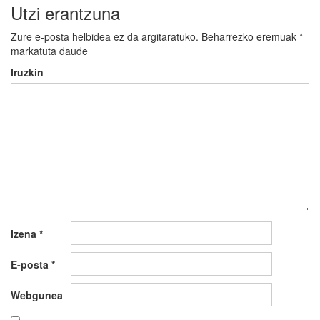
Utzi erantzuna
Zure e-posta helbidea ez da argitaratuko.
Beharrezko eremuak
*
markatuta daude
Iruzkin
Izena
*
E-posta
*
Webgunea