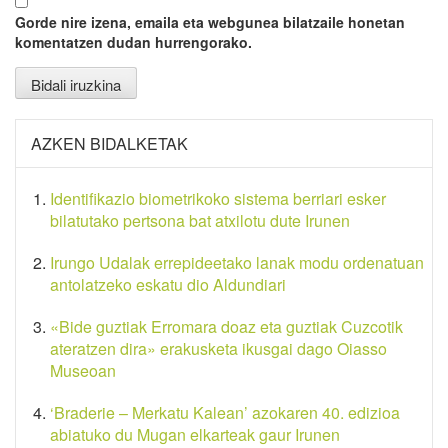
Gorde nire izena, emaila eta webgunea bilatzaile honetan
komentatzen dudan hurrengorako.
AZKEN BIDALKETAK
Identifikazio biometrikoko sistema berriari esker
bilatutako pertsona bat atxilotu dute Irunen
Irungo Udalak errepideetako lanak modu ordenatuan
antolatzeko eskatu dio Aldundiari
«Bide guztiak Erromara doaz eta guztiak Cuzcotik
ateratzen dira» erakusketa ikusgai dago Oiasso
Museoan
‘Braderie – Merkatu Kalean’ azokaren 40. edizioa
abiatuko du Mugan elkarteak gaur Irunen