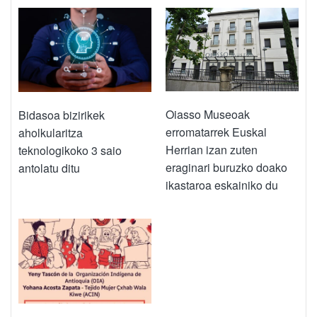
Oiasso Museoak
Bidasoa bizirikek
erromatarrek Euskal
aholkularitza
Herrian izan zuten
teknologikoko 3 saio
eraginari buruzko doako
antolatu ditu
ikastaroa eskainiko du