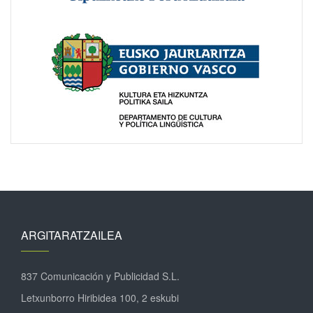
ARGITARATZAILEA
837 Comunicación y Publicidad S.L.
Letxunborro Hiribidea 100, 2 eskubi