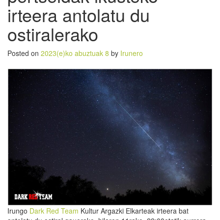
irteera antolatu du
ostiralerako
Posted on
2023(e)ko abuztuak 8
by
Irunero
Irungo
Dark Red Team
Kultur Argazki Elkarteak irteera bat