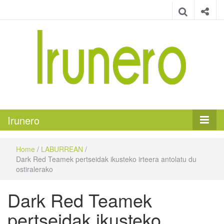
Irunero
Irungo euskarazko aldizkaria
Irunero
Home
/
LABURREAN
/
Dark Red Teamek pertseidak ikusteko irteera antolatu du
ostiralerako
Dark Red Teamek
pertseidak ikusteko