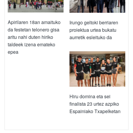
Apirilaren 18an amaituko
Irungo geltoki berriaren
da festetan telonero gisa
proiektua urtea bukatu
aritu nahi duten hiriko
aurretik esleituko da
taldeek izena emateko
epea
Hiru domina eta sei
finalista 23 urtez azpiko
Espainiako Txapelketan