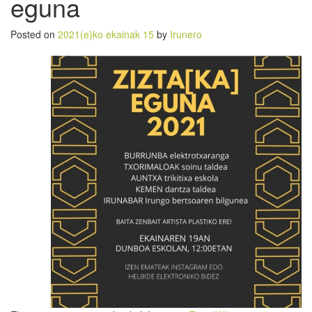
eguna
Posted on
2021(e)ko ekainak 15
by
Irunero