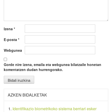
Izena
*
E-posta
*
Webgunea
Gorde nire izena, emaila eta webgunea bilatzaile honetan
komentatzen dudan hurrengorako.
AZKEN BIDALKETAK
Identifikazio biometrikoko sistema berriari esker