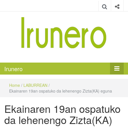
Irunero
Irungo euskarazko aldizkaria
Irunero
Home
/
LABURREAN
/
Ekainaren 19an ospatuko da lehenengo Zizta(KA) eguna
Ekainaren 19an ospatuko
da lehenengo Zizta(KA)