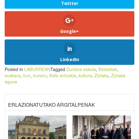
Twitter
Google+
LinkedIn
Posted in
LABURREAN
Tagged
Dunboa eskola
,
Ekitaldiak
,
euskara
,
irun
,
irunero
,
Kafe antzokia
,
kultura
,
Ziztaka
,
Ziztaka
eguna
ERLAZIONATUTAKO ARGITALPENAK