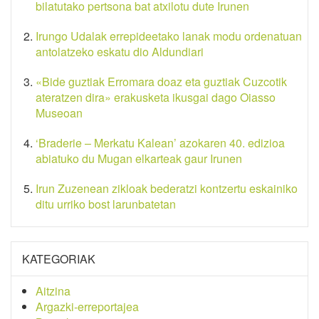
bilatutako pertsona bat atxilotu dute Irunen
Irungo Udalak errepideetako lanak modu ordenatuan
antolatzeko eskatu dio Aldundiari
«Bide guztiak Erromara doaz eta guztiak Cuzcotik
ateratzen dira» erakusketa ikusgai dago Oiasso
Museoan
‘Braderie – Merkatu Kalean’ azokaren 40. edizioa
abiatuko du Mugan elkarteak gaur Irunen
Irun Zuzenean zikloak bederatzi kontzertu eskainiko
ditu urriko bost larunbatetan
KATEGORIAK
Aitzina
Argazki-erreportajea