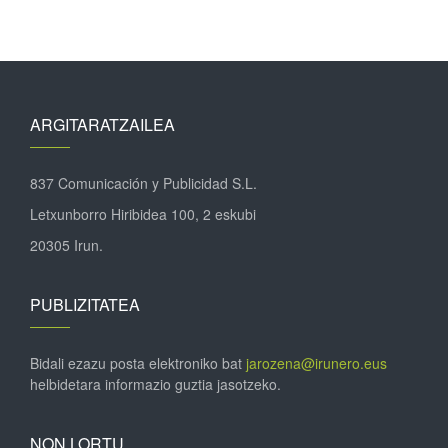
ARGITARATZAILEA
837 Comunicación y Publicidad S.L.
Letxunborro Hiribidea 100, 2 eskubi
20305 Irun.
PUBLIZITATEA
Bidali ezazu posta elektroniko bat
jarozena@irunero.eus
helbidetara informazio guztia jasotzeko.
NON LORTU