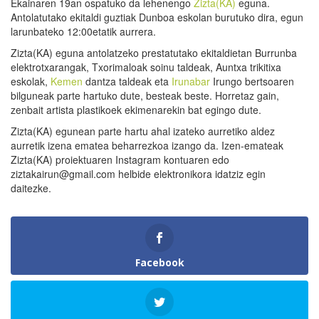
Ekainaren 19an ospatuko da lehenengo
Zizta(KA)
eguna.
Antolatutako ekitaldi guztiak Dunboa eskolan burutuko dira, egun
larunbateko 12:00etatik aurrera.
Zizta(KA) eguna antolatzeko prestatutako ekitaldietan Burrunba
elektrotxarangak, Txorimaloak soinu taldeak, Auntxa trikitixa
eskolak,
Kemen
dantza taldeak eta
Irunabar
Irungo bertsoaren
bilguneak parte hartuko dute, besteak beste. Horretaz gain,
zenbait artista plastikoek ekimenarekin bat egingo dute.
Zizta(KA) egunean parte hartu ahal izateko aurretiko aldez
aurretik izena ematea beharrezkoa izango da. Izen-emateak
Zizta(KA) proiektuaren Instagram kontuaren edo
ziztakairun@gmail.com helbide elektronikora idatziz egin
daitezke.
Facebook