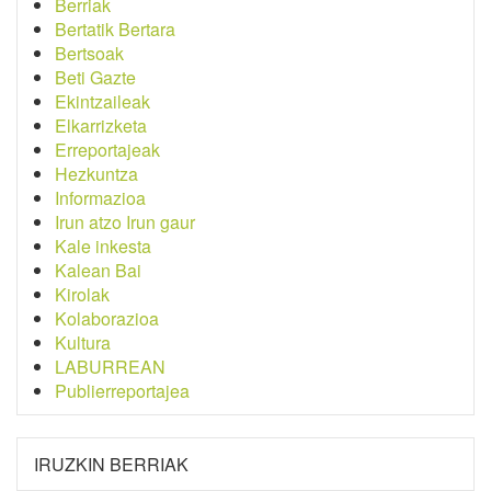
Berriak
Bertatik Bertara
Bertsoak
Beti Gazte
Ekintzaileak
Elkarrizketa
Erreportajeak
Hezkuntza
Informazioa
Irun atzo Irun gaur
Kale inkesta
Kalean Bai
Kirolak
Kolaborazioa
Kultura
LABURREAN
Publierreportajea
IRUZKIN BERRIAK