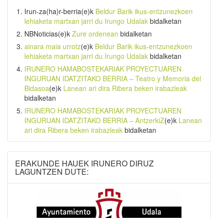
Irun-za(ha)r-berria
(e)k
Beldur Barik ikus-entzunezkoen
lehiaketa martxan jarri du Irungo Udalak
bidalketan
NBNoticias
(e)k
Zure ordenean
bidalketan
ainara maia urrotz
(e)k
Beldur Barik ikus-entzunezkoen
lehiaketa martxan jarri du Irungo Udalak
bidalketan
IRUNERO HAMABOSTEKARIAK PROYECTUAREN
INGURUAN IDATZITAKO BERRIA – Teatro y Memoria del
Bidasoa
(e)k
Lanean ari dira Ribera beken irabazleak
bidalketan
IRUNERO HAMABOSTEKARIAK PROYECTUAREN
INGURUAN IDATZITAKO BERRIA – AntzerkiZ
(e)k
Lanean
ari dira Ribera beken irabazleak
bidalketan
ERAKUNDE HAUEK IRUNERO DIRUZ
LAGUNTZEN DUTE: