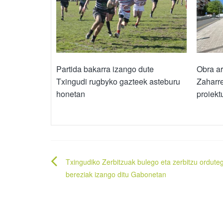
Partida bakarra izango dute
Obra ar
Txingudi rugbyko gazteek asteburu
Zaharre
honetan
proiekt
Bidalketetan
Txingudiko Zerbitzuak bulego eta zerbitzu orduteg
zehar
bereziak izango ditu Gabonetan
nabigatu