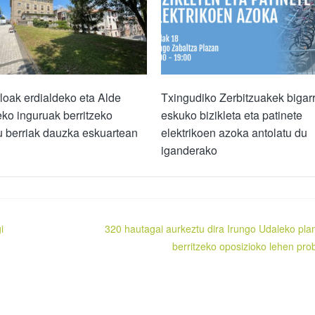
loak erdialdeko eta Alde
Txingudiko Zerbitzuakek bigar
ko inguruak berritzeko
eskuko bizikleta eta patinete
u berriak dauzka eskuartean
elektrikoen azoka antolatu du
iganderako
i
320 hautagai aurkeztu dira Irungo Udaleko plant
berritzeko oposizioko lehen pro