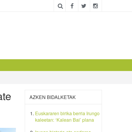
ate
AZKEN BIDALKETAK
Euskararen birika berria Irungo
kaleetan: ‘Kalean Bai’ plana