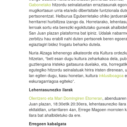
Gabonetako
hitzordu seinalatuetan erraztasunak egon
mugikortasun urria eta/edo dibertsitate funtzionala dut
pertsonentzat. Helburua Eguberrietako ohiko jarduera
herritarrei hurbiltzea izango da. Horretarako, lehenta
lerroak sortu eta bereziki egokitutako guneak ahalbide
San Juan plazan plataforma bat ipiniz. Udalak nabar
zerbitzu hau erabili nahi duten pertsonek beren egoer
egiaztagiri bidez frogatu beharko dutela.
Nuria Alzaga lehenengo alkateorde eta Kultura ordezk
hitzetan, “beti esan dugu kultura zeharkakoa dela, pub
guztiengana iristeko gaitasuna duelako, eta, horregatik
egutegiko hitzordu seinalatuak hirira iristen direnean, u
lan egiten dugu, kasu honetan, kultura
inklusiboagoa
e
eskuragarriagoa egiteko”.
Lehentasunezko ilarak
Olentzero eta Mari Domingiren Etorreran
, abenduaren 
Juan plazan, 18:30etik 20:30era, lehentasunezko ilar
ekitaldian, urtarrilaren 4an, Errege Magoen morroien k
ilara bat ahalbidetuko da ere.
Erregeen kabalgata