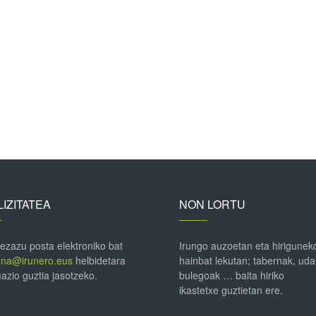
IZITATEA
NON LORTU
 ezazu posta elektroniko bat
Irungo auzoetan eta hirigunek
ena@irunero.eus
helbidetara
hainbat lekutan; tabernak, uda
azio guztia jasotzeko.
bulegoak … baita hiriko
ikastetxe guztietan ere.