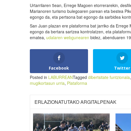
Urtarrilaren 5ean, Errege Magoen etorrerarekin, desfi
Marianoren turismo bulegoaren parean eta bestea Piko
egongo da, eta pertsona bat egongo da sarbidea kontr
San Juan plazan ere plataforma bat jarriko da Errege 
egongo da bertara sartzea kontrolatzen, eta plataform
ematea,
udalaren webgunearen
bidez, abenduaren 19an
Facebook
Twitter
Posted in
LABURREAN
Tagged
dibertsitate funtzionala
mugikortasun urria
,
Plataforma
ERLAZIONATUTAKO ARGITALPENAK