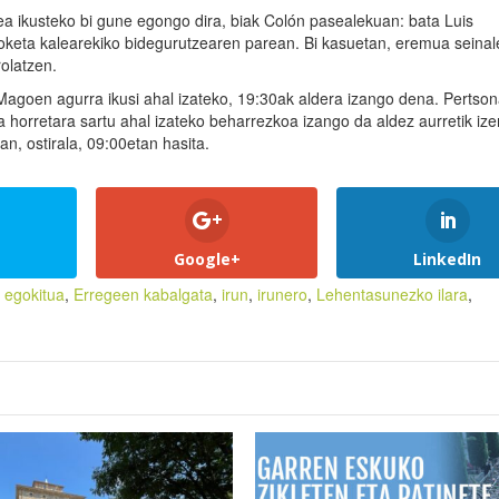
lea ikusteko bi gune egongo dira, biak Colón pasealekuan: bata Luis
keta kalearekiko bidegurutzearen parean. Bi kasuetan, eremua seinal
olatzen.
Magoen agurra ikusi ahal izateko, 19:30ak aldera izango dena. Pertson
a horretara sartu ahal izateko beharrezkoa izango da aldez aurretik iz
, ostirala, 09:00etan hasita.
Google+
LinkedIn
,
egokitua
,
Erregeen kabalgata
,
irun
,
irunero
,
Lehentasunezko ilara
,