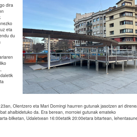
go dira
en
k
sunezko
tuz eta
mendu du
a
ariaren
liko
,
daletik
ta
23an, Olentzero eta Mari Domingi haurren gutunak jasotzen ari diren
a bat ahalbidetuko da. Era berean, morroiei gutunak emateko
arta-bilketan, Udaletxean 16:00etatik 20:00etara bitartean, lehentasun