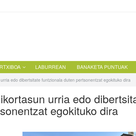
RTXIBOA
LABURREAN
BANAKETA PUNTUAK
rria edo dibertsitate funtzionala duten pertsonentzat egokituko dira
kortasun urria edo dibertsit
tsonentzat egokituko dira