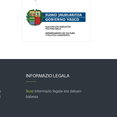
INFORMAZIO LEGALA
o
Ikusi
informazio legala eta datuen
l
babesa