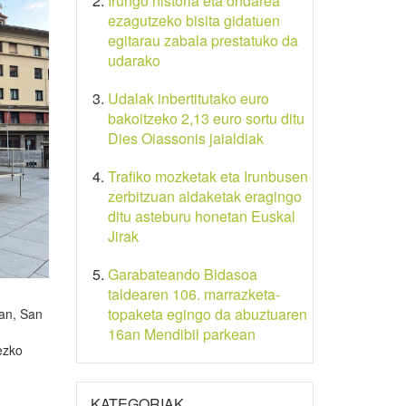
Irungo historia eta ondarea
ezagutzeko bisita gidatuen
egitarau zabala prestatuko da
udarako
Udalak inbertitutako euro
bakoitzeko 2,13 euro sortu ditu
Dies Oiassonis jaialdiak
Trafiko mozketak eta Irunbusen
zerbitzuan aldaketak eragingo
ditu asteburu honetan Euskal
Jirak
Garabateando Bidasoa
taldearen 106. marrazketa-
topaketa egingo da abuztuaren
ean, San
16an Mendibil parkean
ezko
KATEGORIAK