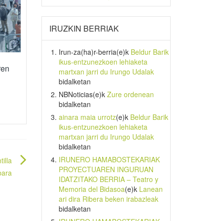
IRUZKIN BERRIAK
Irun-za(ha)r-berria
(e)k
Beldur Barik
ikus-entzunezkoen lehiaketa
ren
martxan jarri du Irungo Udalak
bidalketan
NBNoticias
(e)k
Zure ordenean
bidalketan
ainara maia urrotz
(e)k
Beldur Barik
ikus-entzunezkoen lehiaketa
martxan jarri du Irungo Udalak
bidalketan
IRUNERO HAMABOSTEKARIAK
illa
PROYECTUAREN INGURUAN
bara
IDATZITAKO BERRIA – Teatro y
Memoria del Bidasoa
(e)k
Lanean
ari dira Ribera beken irabazleak
bidalketan