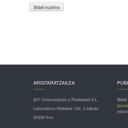
ARGITARATZAILEA
PUBL
837 Comunicación y Publicidad S.L.
Bidali
jaroz
Letxunborro Hiribidea 100, 2 eskubi
inform
20305 Irun.