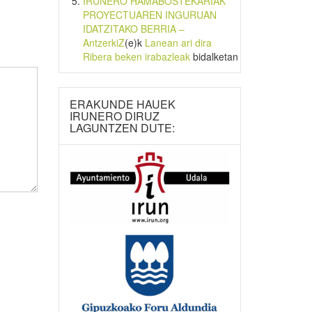
IRUNERO HAMABOSTEKARIAK
PROYECTUAREN INGURUAN
IDATZITAKO BERRIA –
AntzerkiZ
(e)k
Lanean ari dira
Ribera beken irabazleak
bidalketan
ERAKUNDE HAUEK
IRUNERO DIRUZ
LAGUNTZEN DUTE: