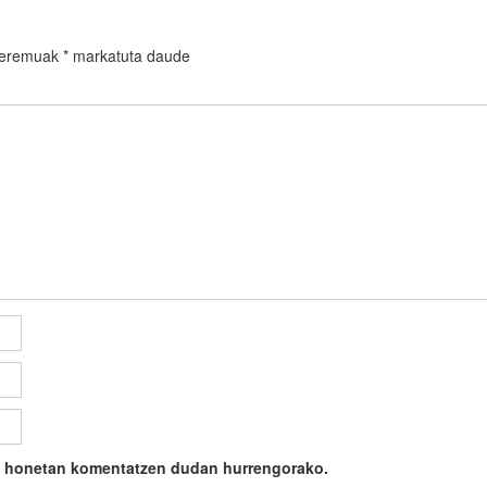
 eremuak
*
markatuta daude
ile honetan komentatzen dudan hurrengorako.