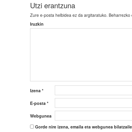
Utzi erantzuna
Zure e-posta helbidea ez da argitaratuko.
Beharrezko
Iruzkin
Izena
*
E-posta
*
Webgunea
Gorde nire izena, emaila eta webgunea bilatza