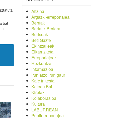
eztatuta
Aitzina
Argazki-erreportajea
Berriak
a bat
Bertatik Bertara
ena
Bertsoak
Beti Gazte
Ekintzaileak
Elkarrizketa
Erreportajeak
Hezkuntza
Informazioa
Irun atzo Irun gaur
Kale inkesta
Kalean Bai
Kirolak
Kolaborazioa
Kultura
LABURREAN
Publierreportajea