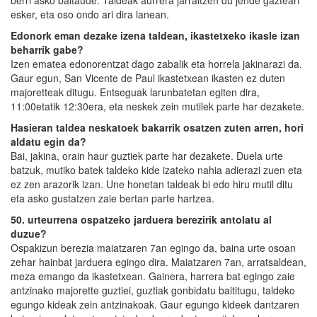
berri asko baitaude. Taldeak aurrera jarraitzen du jende gazteari
esker, eta oso ondo ari dira lanean.
Edonork eman dezake izena taldean, ikastetxeko ikasle izan
beharrik gabe?
Izen ematea edonorentzat dago zabalik eta horrela jakinarazi da.
Gaur egun, San Vicente de Paul ikastetxean ikasten ez duten
majoretteak ditugu. Entseguak larunbatetan egiten dira,
11:00etatik 12:30era, eta neskek zein mutilek parte har dezakete.
Hasieran taldea neskatoek bakarrik osatzen zuten arren, hori
aldatu egin da?
Bai, jakina, orain haur guztiek parte har dezakete. Duela urte
batzuk, mutiko batek taldeko kide izateko nahia adierazi zuen eta
ez zen arazorik izan. Une honetan taldeak bi edo hiru mutil ditu
eta asko gustatzen zaie bertan parte hartzea.
50. urteurrena ospatzeko jarduera berezirik antolatu al
duzue?
Ospakizun berezia maiatzaren 7an egingo da, baina urte osoan
zehar hainbat jarduera egingo dira. Maiatzaren 7an, arratsaldean,
meza emango da ikastetxean. Gainera, harrera bat egingo zaie
antzinako majorette guztiei, guztiak gonbidatu baititugu, taldeko
egungo kideak zein antzinakoak. Gaur egungo kideek dantzaren