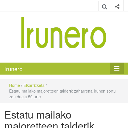
Irunero
Irungo euskarazko aldizkaria
Irunero
Home
/
Elkarrizketa
/
Estatu mailako majoretteen talderik zaharrena Irunen sortu
zen duela 50 urte
Estatu mailako
majoretteen talderik