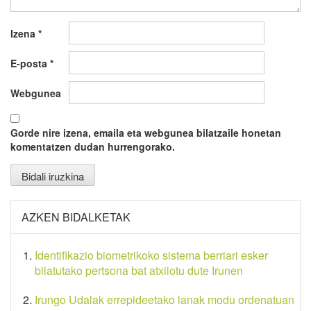
Izena
*
E-posta
*
Webgunea
Gorde nire izena, emaila eta webgunea bilatzaile honetan
komentatzen dudan hurrengorako.
AZKEN BIDALKETAK
Identifikazio biometrikoko sistema berriari esker
bilatutako pertsona bat atxilotu dute Irunen
Irungo Udalak errepideetako lanak modu ordenatuan