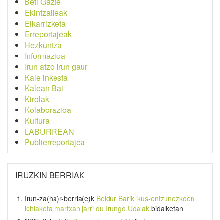
Beti Gazte
Ekintzaileak
Elkarrizketa
Erreportajeak
Hezkuntza
Informazioa
Irun atzo Irun gaur
Kale inkesta
Kalean Bai
Kirolak
Kolaborazioa
Kultura
LABURREAN
Publierreportajea
IRUZKIN BERRIAK
Irun-za(ha)r-berria
(e)k
Beldur Barik ikus-entzunezkoen
lehiaketa martxan jarri du Irungo Udalak
bidalketan