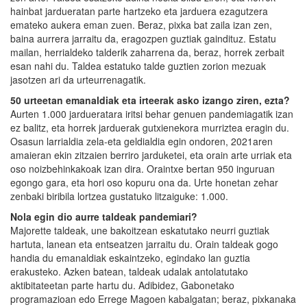
hainbat jardueratan parte hartzeko eta jarduera ezagutzera
emateko aukera eman zuen. Beraz, pixka bat zaila izan zen,
baina aurrera jarraitu da, eragozpen guztiak gaindituz. Estatu
mailan, herrialdeko talderik zaharrena da, beraz, horrek zerbait
esan nahi du. Taldea estatuko talde guztien zorion mezuak
jasotzen ari da urteurrenagatik.
50 urteetan emanaldiak eta irteerak asko izango ziren, ezta?
Aurten 1.000 jardueratara iritsi behar genuen pandemiagatik izan
ez balitz, eta horrek jarduerak gutxienekora murriztea eragin du.
Osasun larrialdia zela-eta geldialdia egin ondoren, 2021aren
amaieran ekin zitzaien berriro jarduketei, eta orain arte urriak eta
oso noizbehinkakoak izan dira. Oraintxe bertan 950 inguruan
egongo gara, eta hori oso kopuru ona da. Urte honetan zehar
zenbaki biribila lortzea gustatuko litzaiguke: 1.000.
Nola egin dio aurre taldeak pandemiari?
Majorette taldeak, une bakoitzean eskatutako neurri guztiak
hartuta, lanean eta entseatzen jarraitu du. Orain taldeak gogo
handia du emanaldiak eskaintzeko, egindako lan guztia
erakusteko. Azken batean, taldeak udalak antolatutako
aktibitateetan parte hartu du. Adibidez, Gabonetako
programazioan edo Errege Magoen kabalgatan; beraz, pixkanaka