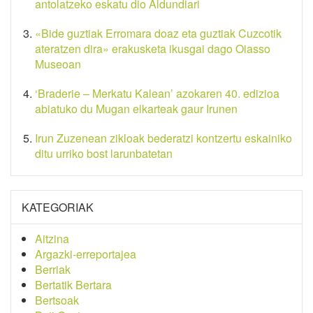
antolatzeko eskatu dio Aldundiari
«Bide guztiak Erromara doaz eta guztiak Cuzcotik
ateratzen dira» erakusketa ikusgai dago Oiasso
Museoan
‘Braderie – Merkatu Kalean’ azokaren 40. edizioa
abiatuko du Mugan elkarteak gaur Irunen
Irun Zuzenean zikloak bederatzi kontzertu eskainiko
ditu urriko bost larunbatetan
KATEGORIAK
Aitzina
Argazki-erreportajea
Berriak
Bertatik Bertara
Bertsoak