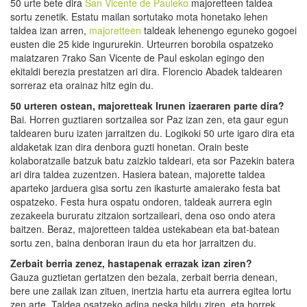
50 urte bete dira
San Vicente de Pauleko
majoretteen taldea
sortu zenetik. Estatu mailan sortutako mota honetako lehen
taldea izan arren,
majoretteen
taldeak lehenengo eguneko gogoei
eusten die 25 kide ingururekin. Urteurren borobila ospatzeko
maiatzaren 7rako San Vicente de Paul eskolan egingo den
ekitaldi berezia prestatzen ari dira. Florencio Abadek taldearen
sorreraz eta orainaz hitz egin du.
50 urteren ostean, majoretteak Irunen izaeraren parte dira?
Bai. Horren guztiaren sortzailea sor Paz izan zen, eta gaur egun
taldearen buru izaten jarraitzen du. Logikoki 50 urte igaro dira eta
aldaketak izan dira denbora guzti honetan. Orain beste
kolaboratzaile batzuk batu zaizkio taldeari, eta sor Pazekin batera
ari dira taldea zuzentzen. Hasiera batean, majorette taldea
aparteko jarduera gisa sortu zen ikasturte amaierako festa bat
ospatzeko. Festa hura ospatu ondoren, taldeak aurrera egin
zezakeela bururatu zitzaion sortzaileari, dena oso ondo atera
baitzen. Beraz, majoretteen taldea ustekabean eta bat-batean
sortu zen, baina denboran iraun du eta hor jarraitzen du.
Zerbait berria zenez, hastapenak errazak izan ziren?
Gauza guztietan gertatzen den bezala, zerbait berria denean,
bere une zailak izan zituen, inertzia hartu eta aurrera egitea lortu
zen arte. Taldea osatzeko adina neska bildu ziren, eta horrek