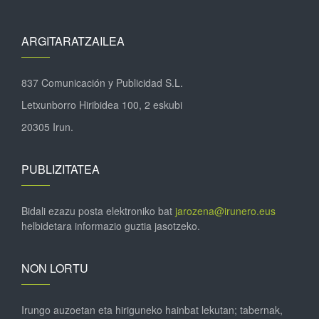
ARGITARATZAILEA
837 Comunicación y Publicidad S.L.
Letxunborro Hiribidea 100, 2 eskubi
20305 Irun.
PUBLIZITATEA
Bidali ezazu posta elektroniko bat
jarozena@irunero.eus
helbidetara informazio guztia jasotzeko.
NON LORTU
Irungo auzoetan eta hiriguneko hainbat lekutan; tabernak,