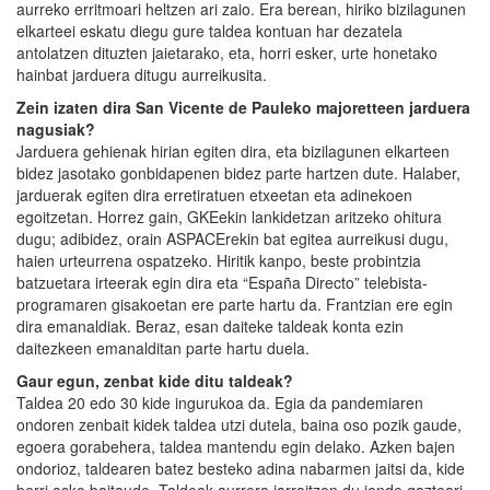
aurreko erritmoari heltzen ari zaio. Era berean, hiriko bizilagunen
elkarteei eskatu diegu gure taldea kontuan har dezatela
antolatzen dituzten jaietarako, eta, horri esker, urte honetako
hainbat jarduera ditugu aurreikusita.
Zein izaten dira San Vicente de Pauleko majoretteen jarduera
nagusiak?
Jarduera gehienak hirian egiten dira, eta bizilagunen elkarteen
bidez jasotako gonbidapenen bidez parte hartzen dute. Halaber,
jarduerak egiten dira erretiratuen etxeetan eta adinekoen
egoitzetan. Horrez gain, GKEekin lankidetzan aritzeko ohitura
dugu; adibidez, orain ASPACErekin bat egitea aurreikusi dugu,
haien urteurrena ospatzeko. Hiritik kanpo, beste probintzia
batzuetara irteerak egin dira eta “España Directo” telebista-
programaren gisakoetan ere parte hartu da. Frantzian ere egin
dira emanaldiak. Beraz, esan daiteke taldeak konta ezin
daitezkeen emanalditan parte hartu duela.
Gaur egun, zenbat kide ditu taldeak?
Taldea 20 edo 30 kide ingurukoa da. Egia da pandemiaren
ondoren zenbait kidek taldea utzi dutela, baina oso pozik gaude,
egoera gorabehera, taldea mantendu egin delako. Azken bajen
ondorioz, taldearen batez besteko adina nabarmen jaitsi da, kide