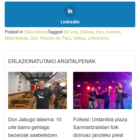
LinkedIn
Posted in
Elkarrizketa
Tagged
50 urte
,
Eskola
,
irun
,
irunero
,
Majoretteak
,
San Vicente de Paul
,
taldea
,
urteurrena
ERLAZIONATUTAKO ARGITALPENAK
Don Jabugo taberna: 10
Folkesí: Urdanibia plaza
urte baino gehiago
Sanmartzialetan folk
bezeroak asebetetzen
doinuez janzteko prest