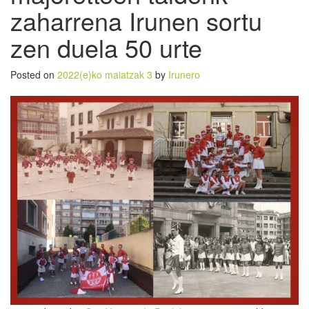
zaharrena Irunen sortu
zen duela 50 urte
Posted on
2022(e)ko maiatzak 3
by
Irunero