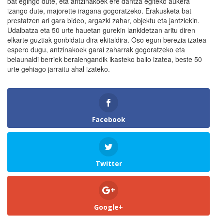
bat egingo dute, eta antzinakoek ere dantza egiteko aukera
izango dute, majorette iragana gogoratzeko. Erakusketa bat
prestatzen ari gara bideo, argazki zahar, objektu eta jantziekin.
Udalbatza eta 50 urte hauetan gurekin lankidetzan aritu diren
elkarte guztiak gonbidatu dira ekitaldira. Oso egun berezia izatea
espero dugu, antzinakoek garai zaharrak gogoratzeko eta
belaunaldi berriek beraiengandik ikasteko balio izatea, beste 50
urte gehiago jarraitu ahal izateko.
Facebook
Twitter
Google+