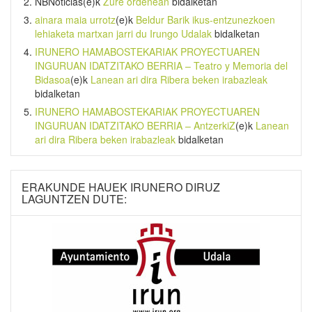
NBNoticias
(e)k
Zure ordenean
bidalketan
ainara maia urrotz
(e)k
Beldur Barik ikus-entzunezkoen
lehiaketa martxan jarri du Irungo Udalak
bidalketan
IRUNERO HAMABOSTEKARIAK PROYECTUAREN
INGURUAN IDATZITAKO BERRIA – Teatro y Memoria del
Bidasoa
(e)k
Lanean ari dira Ribera beken irabazleak
bidalketan
IRUNERO HAMABOSTEKARIAK PROYECTUAREN
INGURUAN IDATZITAKO BERRIA – AntzerkiZ
(e)k
Lanean
ari dira Ribera beken irabazleak
bidalketan
ERAKUNDE HAUEK IRUNERO DIRUZ
LAGUNTZEN DUTE: