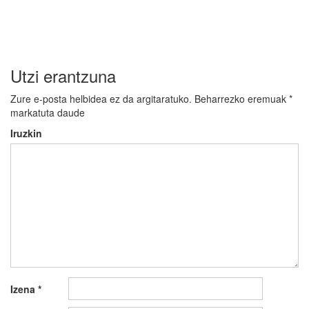
Utzi erantzuna
Zure e-posta helbidea ez da argitaratuko.
Beharrezko eremuak
*
markatuta daude
Iruzkin
Izena
*