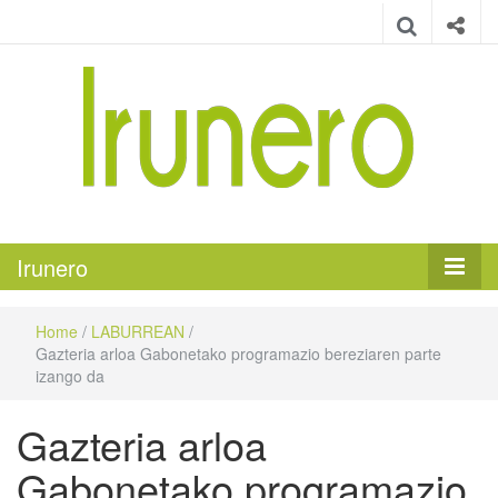
Irunero
Irungo euskarazko aldizkaria
Irunero
Home
/
LABURREAN
/
Gazteria arloa Gabonetako programazio bereziaren parte
izango da
Gazteria arloa
Gabonetako programazio