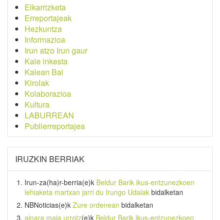
Elkarrizketa
Erreportajeak
Hezkuntza
Informazioa
Irun atzo Irun gaur
Kale inkesta
Kalean Bai
Kirolak
Kolaborazioa
Kultura
LABURREAN
Publierreportajea
IRUZKIN BERRIAK
Irun-za(ha)r-berria
(e)k
Beldur Barik ikus-entzunezkoen
lehiaketa martxan jarri du Irungo Udalak
bidalketan
NBNoticias
(e)k
Zure ordenean
bidalketan
ainara maia urrotz
(e)k
Beldur Barik ikus-entzunezkoen