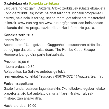
Gaztelekua eta
Konekta zerbitzua
Jarduera horiez gain, Gazteria Arloko zerbitzuek (Gaztelekuak eta
Konekta zerbitzuak) beste hainbat tailer eta irtenaldi programatu
dituzte, hala nola laser tag, scape room, got talent eta masterchef
tailerrak. www.irun.org eta www.irun.org/gazteartean helbideetan
eskuratu daiteke programazioari buruzko informazio guztia.
Konekta zerbitzua
Irteera Bilbora
Abenduaren 27an, goizean, Guggenheim museoaren bisita libre
bat egingo da, eta, arratsaldean, The Rombo Code Escape
Roomera joango dira parte hartzaileak.
Prezioa: 10,90 €
Irteera ordua: 10:30
Abiapuntua: La Salleko autobus geltokia
Izen ematea: konekta@irun.org / 656794372 / @gazteartean_irun
Futbol txapelketa
Gazte irundar batzuen laguntzarekin, 7ko futboleko eguberrietako
txapelketa txiki bat antolatu da, urtarrilaren 4rako. Taldeak
mistoak izan ahalko dira.
Hasiera ordua: 10:00