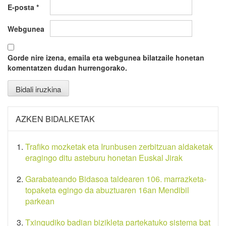
E-posta
*
Webgunea
Gorde nire izena, emaila eta webgunea bilatzaile honetan
komentatzen dudan hurrengorako.
AZKEN BIDALKETAK
Trafiko mozketak eta Irunbusen zerbitzuan aldaketak
eragingo ditu asteburu honetan Euskal Jirak
Garabateando Bidasoa taldearen 106. marrazketa-
topaketa egingo da abuztuaren 16an Mendibil
parkean
Txingudiko badian bizikleta partekatuko sistema bat