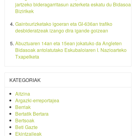
jartzeko bideragarritasun azterketa eskatu du Bidasoa
Bizirikek
Gaintxurizketako igoeran eta GI-636an trafiko
desbideratzeak izango dira igande goizean
Abuztuaren 14an eta 15ean jokatuko da Angleten
Bidasoak antolatutako Eskubaloiaren I. Nazioarteko
Txapelketa
KATEGORIAK
Aitzina
Argazki-erreportajea
Berriak
Bertatik Bertara
Bertsoak
Beti Gazte
Ekintzaileak