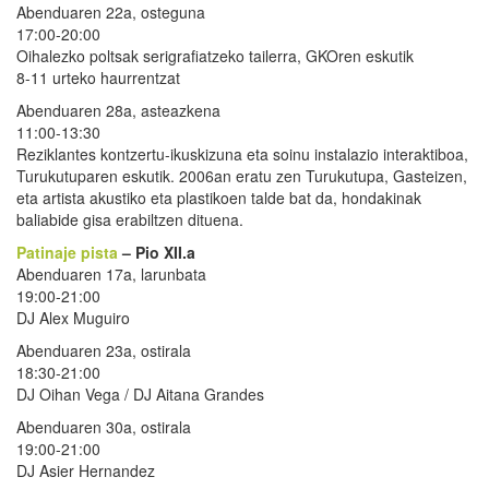
Abenduaren 22a, osteguna
17:00-20:00
Oihalezko poltsak serigrafiatzeko tailerra, GKOren eskutik
8-11 urteko haurrentzat
Abenduaren 28a, asteazkena
11:00-13:30
Reziklantes kontzertu-ikuskizuna eta soinu instalazio interaktiboa,
Turukutuparen eskutik. 2006an eratu zen Turukutupa, Gasteizen,
eta artista akustiko eta plastikoen talde bat da, hondakinak
baliabide gisa erabiltzen dituena.
Patinaje pista
– Pio XII.a
Abenduaren 17a, larunbata
19:00-21:00
DJ Alex Muguiro
Abenduaren 23a, ostirala
18:30-21:00
DJ Oihan Vega / DJ Aitana Grandes
Abenduaren 30a, ostirala
19:00-21:00
DJ Asier Hernandez