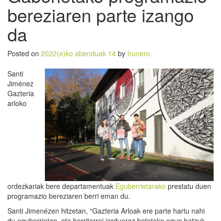
bereziaren parte izango
da
Posted on
2022(e)ko abenduak 14
by
Irunero
Santi
Jiménez
Gazteria
arloko
ordezkariak bere departamentuak
Eguberrietarako
prestatu duen
programazio bereziaren berri eman du.
Santi Jimenézen hitzetan, “Gazteria Arloak ere parte hartu nahi
du eguberrietan, eta herritarrei jardueraz betetako egun batzuk