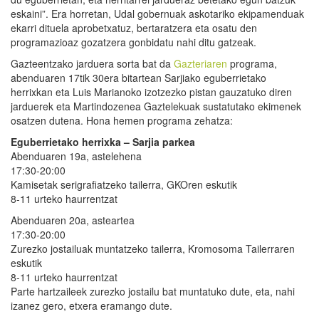
eskaini”. Era horretan, Udal gobernuak askotariko ekipamenduak
ekarri dituela aprobetxatuz, bertaratzera eta osatu den
programazioaz gozatzera gonbidatu nahi ditu gatzeak.
Gazteentzako jarduera sorta bat da
Gazteriaren
programa,
abenduaren 17tik 30era bitartean Sarjiako eguberrietako
herrixkan eta Luis Marianoko izotzezko pistan gauzatuko diren
jarduerek eta Martindozenea Gaztelekuak sustatutako ekimenek
osatzen dutena. Hona hemen programa zehatza:
Eguberrietako herrixka – Sarjia parkea
Abenduaren 19a, astelehena
17:30-20:00
Kamisetak serigrafiatzeko tailerra, GKOren eskutik
8-11 urteko haurrentzat
Abenduaren 20a, asteartea
17:30-20:00
Zurezko jostailuak muntatzeko tailerra, Kromosoma Tailerraren
eskutik
8-11 urteko haurrentzat
Parte hartzaileek zurezko jostailu bat muntatuko dute, eta, nahi
izanez gero, etxera eramango dute.