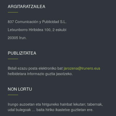
ARGITARATZAILEA
837 Comunicación y Publicidad S.L.
Letxunborro Hiribidea 100, 2 eskubi
20305 Irun.
PUBLIZITATEA
Bidali ezazu posta elektroniko bat
jarozena@irunero.eus
helbidetara informazio guztia jasotzeko.
NON LORTU
Irungo auzoetan eta hiriguneko hainbat lekutan; tabernak,
udal bulegoak … baita hiriko ikastetxe guztietan ere.