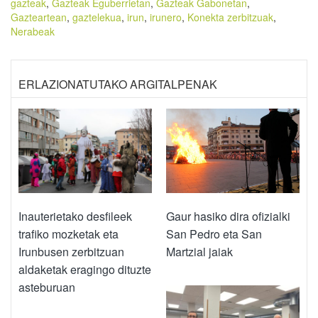
gazteak
,
Gazteak Eguberrietan
,
Gazteak Gabonetan
,
Gazteartean
,
gaztelekua
,
irun
,
irunero
,
Konekta zerbitzuak
,
Nerabeak
ERLAZIONATUTAKO ARGITALPENAK
Gaur hasiko dira ofizialki
Inauterietako desfileek
San Pedro eta San
trafiko mozketak eta
Martzial jaiak
Irunbusen zerbitzuan
aldaketak eragingo dituzte
asteburuan