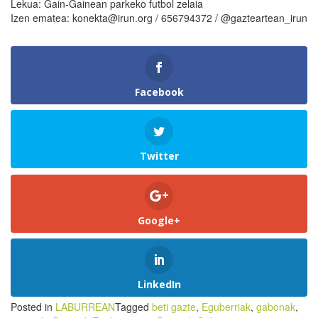
Lekua: Gain-Gainean parkeko futbol zelaia
Izen ematea: konekta@irun.org / 656794372 / @gazteartean_irun
Facebook
Twitter
Google+
LinkedIn
Posted in
LABURREAN
Tagged
beti gazte
,
Eguberriak
,
gabonak
,