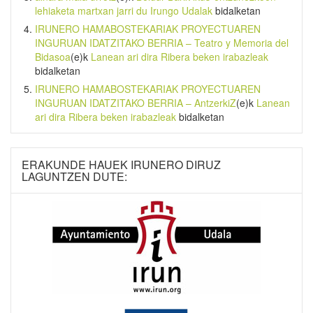
lehiaketa martxan jarri du Irungo Udalak
bidalketan
IRUNERO HAMABOSTEKARIAK PROYECTUAREN
INGURUAN IDATZITAKO BERRIA – Teatro y Memoria del
Bidasoa
(e)k
Lanean ari dira Ribera beken irabazleak
bidalketan
IRUNERO HAMABOSTEKARIAK PROYECTUAREN
INGURUAN IDATZITAKO BERRIA – AntzerkiZ
(e)k
Lanean
ari dira Ribera beken irabazleak
bidalketan
ERAKUNDE HAUEK IRUNERO DIRUZ
LAGUNTZEN DUTE: