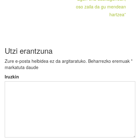
oso zaila da gu mendean
hartzea”
Utzi erantzuna
Zure e-posta helbidea ez da argitaratuko.
Beharrezko eremuak
*
markatuta daude
Iruzkin