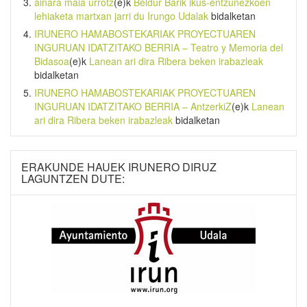
ainara maia urrotz
(e)k
Beldur Barik ikus-entzunezkoen
lehiaketa martxan jarri du Irungo Udalak
bidalketan
IRUNERO HAMABOSTEKARIAK PROYECTUAREN
INGURUAN IDATZITAKO BERRIA – Teatro y Memoria del
Bidasoa
(e)k
Lanean ari dira Ribera beken irabazleak
bidalketan
IRUNERO HAMABOSTEKARIAK PROYECTUAREN
INGURUAN IDATZITAKO BERRIA – AntzerkiZ
(e)k
Lanean
ari dira Ribera beken irabazleak
bidalketan
ERAKUNDE HAUEK IRUNERO DIRUZ
LAGUNTZEN DUTE: