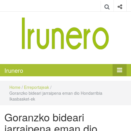
Irunero
Irungo euskarazko aldizkaria
Irunero
Home
/
Erreportajeak
/
Goranzko bideari jarraipena eman dio Hondarribia
Ikasbasket-ek
Goranzko bideari
jarraipena eman dio