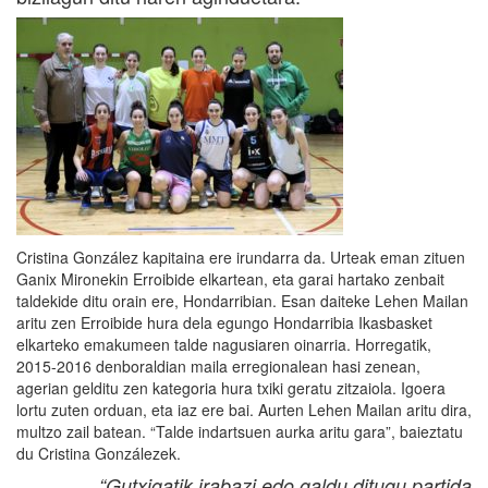
Cristina González kapitaina ere irundarra da. Urteak eman zituen
Ganix Mironekin Erroibide elkartean, eta garai hartako zenbait
taldekide ditu orain ere, Hondarribian. Esan daiteke Lehen Mailan
aritu zen Erroibide hura dela egungo Hondarribia Ikasbasket
elkarteko emakumeen talde nagusiaren oinarria. Horregatik,
2015-2016 denboraldian maila erregionalean hasi zenean,
agerian gelditu zen kategoria hura txiki geratu zitzaiola. Igoera
lortu zuten orduan, eta iaz ere bai. Aurten Lehen Mailan aritu dira,
multzo zail batean. “Talde indartsuen aurka aritu gara”, baieztatu
du Cristina Gonzálezek.
“Gutxigatik irabazi edo galdu ditugu partida