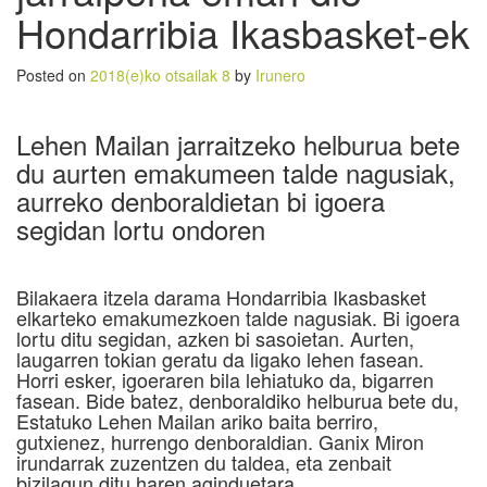
Hondarribia Ikasbasket-ek
Posted on
2018(e)ko otsailak 8
by
Irunero
Lehen Mailan jarraitzeko helburua bete
du aurten emakumeen talde nagusiak,
aurreko denboraldietan bi igoera
segidan lortu ondoren
Bilakaera itzela darama Hondarribia Ikasbasket
elkarteko emakumezkoen talde nagusiak. Bi igoera
lortu ditu segidan, azken bi sasoietan. Aurten,
laugarren tokian geratu da ligako lehen fasean.
Horri esker, igoeraren bila lehiatuko da, bigarren
fasean. Bide batez, denboraldiko helburua bete du,
Estatuko Lehen Mailan ariko baita berriro,
gutxienez, hurrengo denboraldian. Ganix Miron
irundarrak zuzentzen du taldea, eta zenbait
bizilagun ditu haren aginduetara.