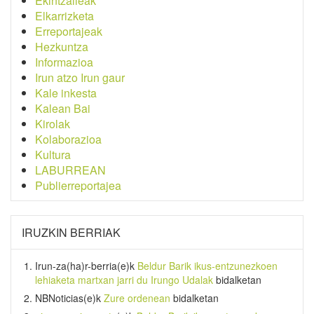
Ekintzaileak
Elkarrizketa
Erreportajeak
Hezkuntza
Informazioa
Irun atzo Irun gaur
Kale inkesta
Kalean Bai
Kirolak
Kolaborazioa
Kultura
LABURREAN
Publierreportajea
IRUZKIN BERRIAK
Irun-za(ha)r-berria
(e)k
Beldur Barik ikus-entzunezkoen
lehiaketa martxan jarri du Irungo Udalak
bidalketan
NBNoticias
(e)k
Zure ordenean
bidalketan