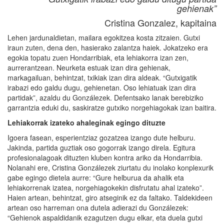
gehienak”
Cristina Gonzalez, kapitaina
Lehen jardunaldietan, mailara egokitzea kosta zitzaien. Gutxi
iraun zuten, dena den, hasierako zalantza haiek. Jokatzeko era
egokia topatu zuen Hondarribiak, eta lehiakorra izan zen,
aurrerantzean. Neurketa estuak izan dira gehienak,
markagailuan, behintzat, txikiak izan dira aldeak. “Gutxigatik
irabazi edo galdu dugu, gehienetan. Oso lehiatuak izan dira
partidak”, azaldu du Gonzálezek. Defentsako lanak berebiziko
garrantzia eduki du, saskiratze gutxiko norgehiagokak izan baitira.
Lehiakorrak izateko ahaleginak egingo dituzte
Igoera fasean, esperientziaz gozatzea izango dute helburu.
Jakinda, partida guztiak oso gogorrak izango direla. Egitura
profesionalagoak dituzten kluben kontra ariko da Hondarribia.
Nolanahi ere, Cristina Gonzálezek ziurtatu du inolako konplexurik
gabe egingo dietela aurre: “Gure helburua da ahalik eta
lehiakorrenak izatea, norgehiagokekin disfrutatu ahal izateko”.
Haien artean, behintzat, giro atseginik ez da faltako. Taldekideen
artean oso harreman ona dutela adierazi du Gonzálezek:
“Gehienok aspaldidanik ezagutzen dugu elkar, eta duela gutxi