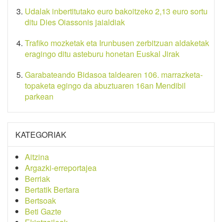
Udalak inbertitutako euro bakoitzeko 2,13 euro sortu
ditu Dies Oiassonis jaialdiak
Trafiko mozketak eta Irunbusen zerbitzuan aldaketak
eragingo ditu asteburu honetan Euskal Jirak
Garabateando Bidasoa taldearen 106. marrazketa-
topaketa egingo da abuztuaren 16an Mendibil
parkean
KATEGORIAK
Aitzina
Argazki-erreportajea
Berriak
Bertatik Bertara
Bertsoak
Beti Gazte