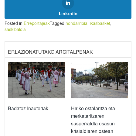
LinkedIn
Posted in
Erreportajeak
Tagged
hondarribia
,
ikasbasket
,
saskibaloia
ERLAZIONATUTAKO ARGITALPENAK
Badatoz Inauteriak
Hiriko ostalaritza eta
merkataritzaren
susperraldia osasun
krisialdiaren ostean