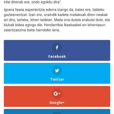
iritsi direnak ere, ondo egokitu dira”.
Igoera fasea esperientzia ederra izango da, batez ere, taldeko
gazteenentzat. Izan ere, oraindik kadete mailakoak diren neskak
ari dira, tarteka, lehen taldean. Maila ona dutela erakutsi dute, eta
klubak bidea egingo die. Hondarribia Ikasbasket-en lehentasun
zalantzaezina baita harrobiko lana.
Facebook
Twitter
Google+