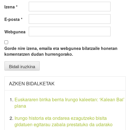
Izena
*
E-posta
*
Webgunea
Gorde nire izena, emaila eta webgunea bilatzaile honetan
komentatzen dudan hurrengorako.
AZKEN BIDALKETAK
Euskararen birika berria Irungo kaleetan: ‘Kalean Bai’
plana
Irungo historia eta ondarea ezagutzeko bisita
gidatuen egitarau zabala prestatuko da udarako