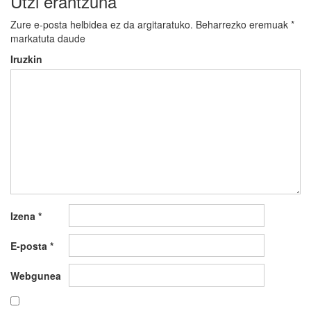
Utzi erantzuna
Zure e-posta helbidea ez da argitaratuko.
Beharrezko eremuak
*
markatuta daude
Iruzkin
Izena
*
E-posta
*
Webgunea