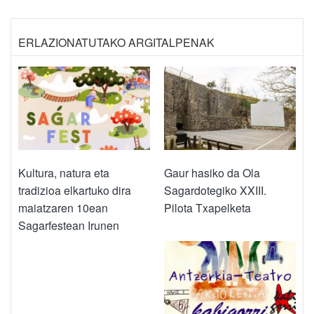
ERLAZIONATUTAKO ARGITALPENAK
Kultura, natura eta
Gaur hasiko da Ola
tradizioa elkartuko dira
Sagardotegiko XXIII.
maiatzaren 10ean
Pilota Txapelketa
Sagarfestean Irunen