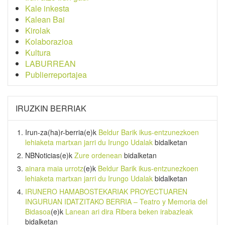
Kale inkesta
Kalean Bai
Kirolak
Kolaborazioa
Kultura
LABURREAN
Publierreportajea
IRUZKIN BERRIAK
Irun-za(ha)r-berria
(e)k
Beldur Barik ikus-entzunezkoen
lehiaketa martxan jarri du Irungo Udalak
bidalketan
NBNoticias
(e)k
Zure ordenean
bidalketan
ainara maia urrotz
(e)k
Beldur Barik ikus-entzunezkoen
lehiaketa martxan jarri du Irungo Udalak
bidalketan
IRUNERO HAMABOSTEKARIAK PROYECTUAREN
INGURUAN IDATZITAKO BERRIA – Teatro y Memoria del
Bidasoa
(e)k
Lanean ari dira Ribera beken irabazleak
bidalketan