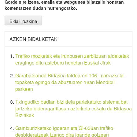
Gorde nire izena, emaila eta webgunea bilatzaile honetan
komentatzen dudan hurrengorako.
AZKEN BIDALKETAK
Trafiko mozketak eta Irunbusen zerbitzuan aldaketak
eragingo ditu asteburu honetan Euskal Jirak
Garabateando Bidasoa taldearen 106. marrazketa-
topaketa egingo da abuztuaren 16an Mendibil
parkean
Txingudiko badian bizikleta partekatuko sistema bat
jartzeko bideragarritasun azterketa eskatu du Bidasoa
Bizirikek
Gaintxurizketako igoeran eta GI-636an trafiko
desbideratzeak izango dira igande goizean