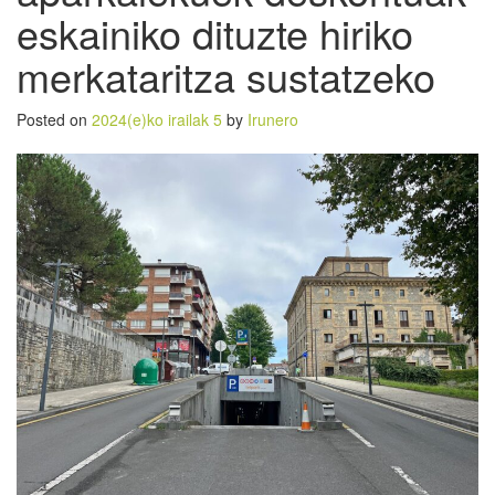
eskainiko dituzte hiriko
merkataritza sustatzeko
Posted on
2024(e)ko irailak 5
by
Irunero