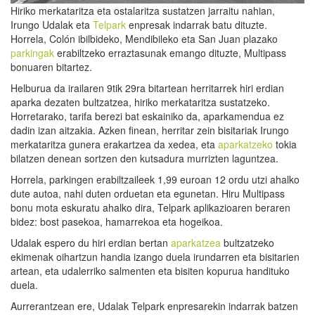
Hiriko merkataritza eta ostalaritza sustatzen jarraitu nahian,
Irungo Udalak eta
Telpark
enpresak indarrak batu dituzte.
Horrela, Colón ibilbideko, Mendibileko eta San Juan plazako
parkingak
erabiltzeko erraztasunak emango dituzte, Multipass
bonuaren bitartez.
Helburua da irailaren 9tik 29ra bitartean herritarrek hiri erdian
aparka dezaten bultzatzea, hiriko merkataritza sustatzeko.
Horretarako, tarifa berezi bat eskainiko da, aparkamendua ez
dadin izan aitzakia. Azken finean, herritar zein bisitariak Irungo
merkataritza gunera erakartzea da xedea, eta
aparkatzeko
tokia
bilatzen denean sortzen den kutsadura murrizten laguntzea.
Horrela, parkingen erabiltzaileek 1,99 euroan 12 ordu utzi ahalko
dute autoa, nahi duten orduetan eta egunetan. Hiru Multipass
bonu mota eskuratu ahalko dira, Telpark aplikazioaren beraren
bidez: bost pasekoa, hamarrekoa eta hogeikoa.
Udalak espero du hiri erdian bertan
aparkatzea
bultzatzeko
ekimenak oihartzun handia izango duela irundarren eta bisitarien
artean, eta udalerriko salmenten eta bisiten kopurua handituko
duela.
Aurrerantzean ere, Udalak Telpark enpresarekin indarrak batzen