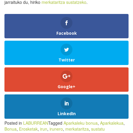
jarraituko du, hiriko
merkataritza sustatzeko
.
Facebook
Twitter
Google+
LinkedIn
Posted in
LABURREAN
Tagged
Aparkaleku bonua
,
Aparkalekua
,
Bonua
,
Erosketak
,
irun
,
irunero
,
merkataritza
,
sustatu