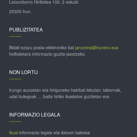
Letxunborro Hiribidea 100, 2 eskubi
20305 Irun.
PUBLIZITATEA
Bidali ezazu posta elektroniko bat
jarozena@irunero.eus
helbidetara informazio guztia jasotzeko.
NON LORTU
Irungo auzoetan eta hiriguneko hainbat lekutan; tabernak,
udal bulegoak … baita hiriko ikastetxe guztietan ere.
INFORMAZIO LEGALA
Ikusi
informazio legala eta datuen babesa