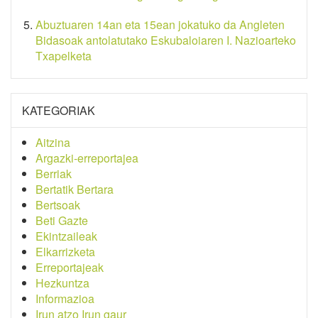
Abuztuaren 14an eta 15ean jokatuko da Angleten
Bidasoak antolatutako Eskubaloiaren I. Nazioarteko
Txapelketa
KATEGORIAK
Aitzina
Argazki-erreportajea
Berriak
Bertatik Bertara
Bertsoak
Beti Gazte
Ekintzaileak
Elkarrizketa
Erreportajeak
Hezkuntza
Informazioa
Irun atzo Irun gaur