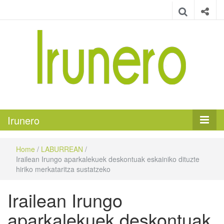
Irunero
Irungo euskarazko aldizkaria
Irunero
Home
/
LABURREAN
/
Irailean Irungo aparkalekuek deskontuak eskainiko dituzte
hiriko merkataritza sustatzeko
Irailean Irungo
aparkalekuek deskontuak