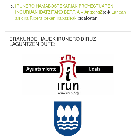
IRUNERO HAMABOSTEKARIAK PROYECTUAREN
INGURUAN IDATZITAKO BERRIA – AntzerkiZ
(e)k
Lanean
ari dira Ribera beken irabazleak
bidalketan
ERAKUNDE HAUEK IRUNERO DIRUZ
LAGUNTZEN DUTE: