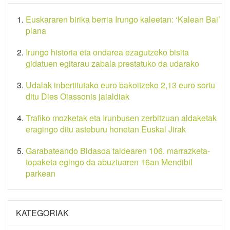
Euskararen birika berria Irungo kaleetan: ‘Kalean Bai’
plana
Irungo historia eta ondarea ezagutzeko bisita
gidatuen egitarau zabala prestatuko da udarako
Udalak inbertitutako euro bakoitzeko 2,13 euro sortu
ditu Dies Oiassonis jaialdiak
Trafiko mozketak eta Irunbusen zerbitzuan aldaketak
eragingo ditu asteburu honetan Euskal Jirak
Garabateando Bidasoa taldearen 106. marrazketa-
topaketa egingo da abuztuaren 16an Mendibil
parkean
KATEGORIAK