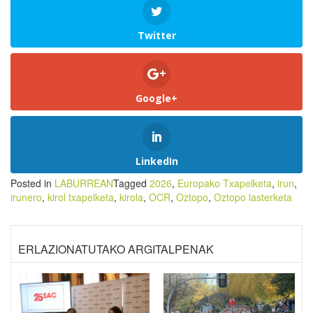
Twitter
Google+
LinkedIn
Posted in
LABURREAN
Tagged
2026
,
Europako Txapelketa
,
irun
,
irunero
,
kirol txapelketa
,
kirola
,
OCR
,
Oztopo
,
Oztopo lasterketa
ERLAZIONATUTAKO ARGITALPENAK