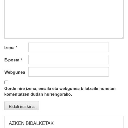
Izena
*
E-posta
*
Webgunea
Gorde nire izena, emaila eta webgunea bilatzaile honetan
komentatzen dudan hurrengorako.
AZKEN BIDALKETAK