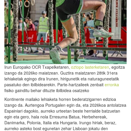
Irun Europako OCR Txapelketaren,
oztopo lasterketaren
, egoitza
izango da 2026ko maiatzean. Guztira maiatzaren 28tik 31era
lehiaketak egingo dira Irunen, hirigunetik eta naturaguneetatik
pasatuko den ibilbidearekin. Parte-hartzaileek zenbait
erronka
fisiko gainditu behar dituzte ibilbidea osatzeko
Kontinente mailako lehiaketa horren bederatzigarren edizioa
izango da. Aurtengoa Portugalen egin da, eta 2026koa antolatzea
Espainiari dagokio, aurreko urteetan beste herrialde batzuetan
egin eta gero, hala nola Erresuma Batua, Herbehereak,
Danimarka, Polonia, Italia eta Hungaria. Irungo hiriak, beraz,
aurreko asteko bost egunetan zehar Lisboan jokatu den