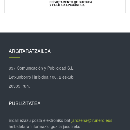
ARGITARATZAILEA
837 Comunicación y Publicidad S.L.
Letxunborro Hiribidea 100, 2 eskubi
20305 Irun.
PUBLIZITATEA
Bidali ezazu posta elektroniko bat
jarozena@irunero.eus
helbidetara informazio guztia jasotzeko.