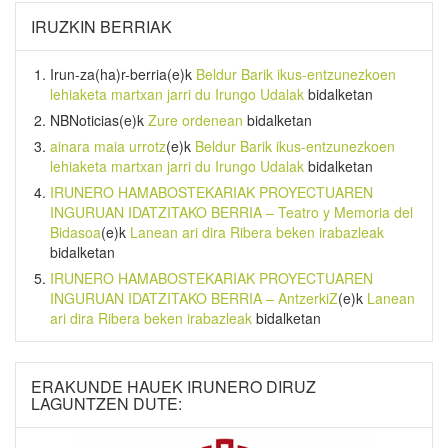
IRUZKIN BERRIAK
Irun-za(ha)r-berria
(e)k
Beldur Barik ikus-entzunezkoen
lehiaketa martxan jarri du Irungo Udalak
bidalketan
NBNoticias
(e)k
Zure ordenean
bidalketan
ainara maia urrotz
(e)k
Beldur Barik ikus-entzunezkoen
lehiaketa martxan jarri du Irungo Udalak
bidalketan
IRUNERO HAMABOSTEKARIAK PROYECTUAREN
INGURUAN IDATZITAKO BERRIA – Teatro y Memoria del
Bidasoa
(e)k
Lanean ari dira Ribera beken irabazleak
bidalketan
IRUNERO HAMABOSTEKARIAK PROYECTUAREN
INGURUAN IDATZITAKO BERRIA – AntzerkiZ
(e)k
Lanean
ari dira Ribera beken irabazleak
bidalketan
ERAKUNDE HAUEK IRUNERO DIRUZ
LAGUNTZEN DUTE: