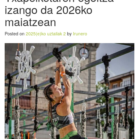
izango da 2026ko
maiatzean
Posted on
2025(e)ko uztailak 2
by
Irunero