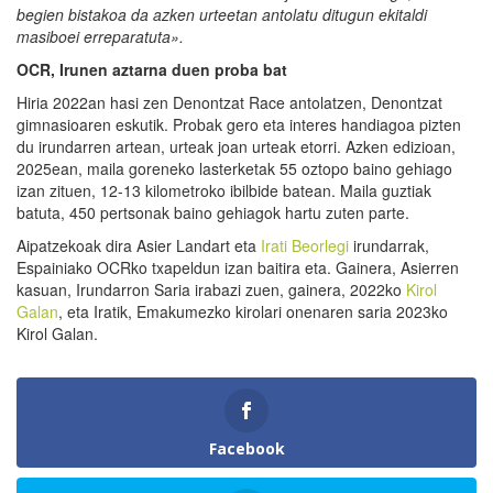
begien bistakoa da azken urteetan antolatu ditugun ekitaldi
masiboei erreparatuta».
OCR, Irunen aztarna duen proba bat
Hiria 2022an hasi zen Denontzat Race antolatzen, Denontzat
gimnasioaren eskutik. Probak gero eta interes handiagoa pizten
du irundarren artean, urteak joan urteak etorri. Azken edizioan,
2025ean, maila goreneko lasterketak 55 oztopo baino gehiago
izan zituen, 12-13 kilometroko ibilbide batean. Maila guztiak
batuta, 450 pertsonak baino gehiagok hartu zuten parte.
Aipatzekoak dira Asier Landart eta
Irati Beorlegi
irundarrak,
Espainiako OCRko txapeldun izan baitira eta. Gainera, Asierren
kasuan, Irundarron Saria irabazi zuen, gainera, 2022ko
Kirol
Galan
, eta Iratik, Emakumezko kirolari onenaren saria 2023ko
Kirol Galan.
Facebook