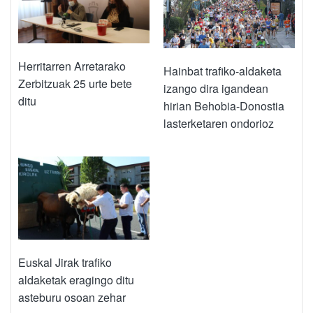
Herritarren Arretarako
Hainbat trafiko-aldaketa
Zerbitzuak 25 urte bete
izango dira igandean
ditu
hirian Behobia-Donostia
lasterketaren ondorioz
Euskal Jirak trafiko
aldaketak eragingo ditu
asteburu osoan zehar