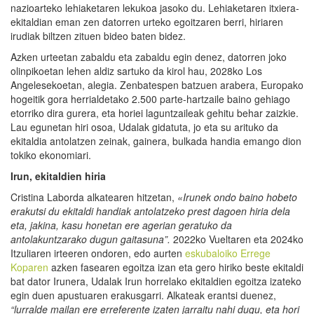
nazioarteko lehiaketaren lekukoa jasoko du. Lehiaketaren itxiera-
ekitaldian eman zen datorren urteko egoitzaren berri, hiriaren
irudiak biltzen zituen bideo baten bidez.
Azken urteetan zabaldu eta zabaldu egin denez, datorren joko
olinpikoetan lehen aldiz sartuko da kirol hau, 2028ko Los
Angelesekoetan, alegia. Zenbatespen batzuen arabera, Europako
hogeitik gora herrialdetako 2.500 parte-hartzaile baino gehiago
etorriko dira gurera, eta horiei laguntzaileak gehitu behar zaizkie.
Lau egunetan hiri osoa, Udalak gidatuta, jo eta su arituko da
ekitaldia antolatzen zeinak, gainera, bulkada handia emango dion
tokiko ekonomiari.
Irun, ekitaldien hiria
Cristina Laborda alkatearen hitzetan,
«Irunek ondo baino hobeto
erakutsi du ekitaldi handiak antolatzeko prest dagoen hiria dela
eta, jakina, kasu honetan ere agerian geratuko da
antolakuntzarako dugun gaitasuna
”
.
2022ko Vueltaren eta 2024ko
Itzuliaren irteeren ondoren, edo aurten
eskubaloiko Errege
Koparen
azken fasearen egoitza izan eta gero hiriko beste ekitaldi
bat dator Irunera, Udalak Irun horrelako ekitaldien egoitza izateko
egin duen apustuaren erakusgarri. Alkateak erantsi duenez,
“l
urralde mailan ere erreferente izaten jarraitu nahi dugu, eta hori