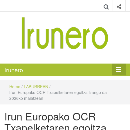
Irunero
Irungo euskarazko aldizkaria
Irunero
Home
/
LABURREAN
/
Irun Europako OCR Txapelketaren egoitza izango da
2026ko maiatzean
Irun Europako OCR
Txapelketaren egoitza