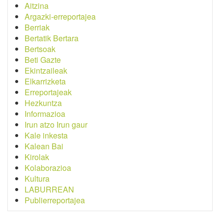
Aitzina
Argazki-erreportajea
Berriak
Bertatik Bertara
Bertsoak
Beti Gazte
Ekintzaileak
Elkarrizketa
Erreportajeak
Hezkuntza
Informazioa
Irun atzo Irun gaur
Kale inkesta
Kalean Bai
Kirolak
Kolaborazioa
Kultura
LABURREAN
Publierreportajea