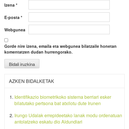
Izena
*
E-posta
*
Webgunea
Gorde nire izena, emaila eta webgunea bilatzaile honetan
komentatzen dudan hurrengorako.
AZKEN BIDALKETAK
Identifikazio biometrikoko sistema berriari esker
bilatutako pertsona bat atxilotu dute Irunen
Irungo Udalak errepideetako lanak modu ordenatuan
antolatzeko eskatu dio Aldundiari