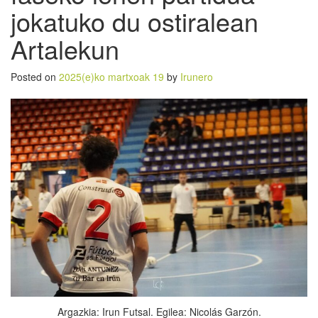
jokatuko du ostiralean
Artalekun
Posted on
2025(e)ko martxoak 19
by
Irunero
Argazkia: Irun Futsal. Egilea: Nicolás Garzón.