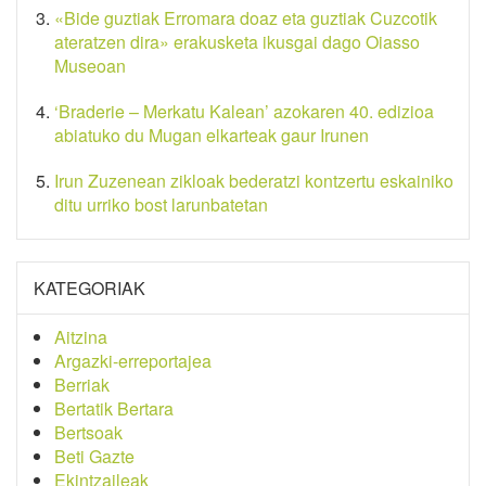
«Bide guztiak Erromara doaz eta guztiak Cuzcotik
ateratzen dira» erakusketa ikusgai dago Oiasso
Museoan
‘Braderie – Merkatu Kalean’ azokaren 40. edizioa
abiatuko du Mugan elkarteak gaur Irunen
Irun Zuzenean zikloak bederatzi kontzertu eskainiko
ditu urriko bost larunbatetan
KATEGORIAK
Aitzina
Argazki-erreportajea
Berriak
Bertatik Bertara
Bertsoak
Beti Gazte
Ekintzaileak