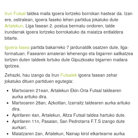
Irun Futsal
taldea maila igoera lortzeko borrokan hastear da. Izan
ere, ostiralean, igoera faseko lehen partidua jokatuko dute
Artalekun
. Liga fasean 2. postua bermatu ondoren, talde
irundarrak igoera lortzeko borrokatuko da maiatza erdialdera
bitarte.
Igoera-fasea
partida bakarreko 7 jardunaldik osatzen dute, liga-
formatuan. Fasearen amaieran lehenengo eta bigarren sailkatzea
lortzen duten taldeek lortuko dute Gipuzkoako bigarren mailara
igotzea.
Zehazki, hau izango da Irun
Futsalek
igoera fasean zehar
jokatuko dituen partiduen egutegia:
Martxoaren 21ean, Artalekun Ekin-Oria Futsal taldearen
aurka arituko dira.
Martxoaren 28an, Azkoitian, Izarraitz taldearen aurka arituko
dira.
Apirilaren 4an, Artalekun, Altza Futsal taldea hartuko dute.
Apirilaren 11n, Pasaian, San Pedrotarra F.T.S izango dute
aurkari.
Maiatzaren 2an, Artalekun, Nainap kirol elkartearne aurka