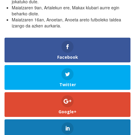
jokatuko dute.
Maiatzaren 9an, Artalekun ere, Makax klubari aurre egin
beharko diote.
Maiatzaren 16an, Anoetan, Anoeta areto futboleko taldea
izango da azken aurkaria.
Facebook
Twitter
Google+