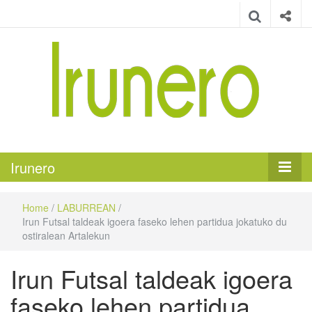
Irunero
Irungo euskarazko aldizkaria
Irunero
Home
/
LABURREAN
/
Irun Futsal taldeak igoera faseko lehen partidua jokatuko du
ostiralean Artalekun
Irun Futsal taldeak igoera
faseko lehen partidua