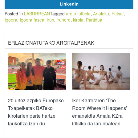
LinkedIn
Posted in
LABURREAN
Tagged
areto futbola
,
Artaleku
,
Futsal
,
Igoera
,
Igoera fasea
,
irun
,
irunero
,
kirola
,
Partidua
ERLAZIONATUTAKO ARGITALPENAK
20 urtez azpiko Europako
Iker Karreraren ‘The
Txapelketak BATeko
Room Where It Happens’
kirolarien parte hartze
emanaldia Amaia KZra
laukoitza izan du
iritsiko da larunbatean