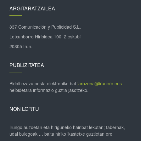
ARGITARATZAILEA
837 Comunicación y Publicidad S.L.
Letxunborro Hiribidea 100, 2 eskubi
20305 Irun.
PUBLIZITATEA
Bidali ezazu posta elektroniko bat
jarozena@irunero.eus
helbidetara informazio guztia jasotzeko.
NON LORTU
Irungo auzoetan eta hiriguneko hainbat lekutan; tabernak,
udal bulegoak … baita hiriko ikastetxe guztietan ere.