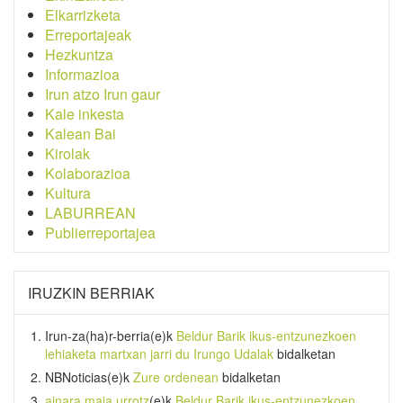
Elkarrizketa
Erreportajeak
Hezkuntza
Informazioa
Irun atzo Irun gaur
Kale inkesta
Kalean Bai
Kirolak
Kolaborazioa
Kultura
LABURREAN
Publierreportajea
IRUZKIN BERRIAK
Irun-za(ha)r-berria
(e)k
Beldur Barik ikus-entzunezkoen
lehiaketa martxan jarri du Irungo Udalak
bidalketan
NBNoticias
(e)k
Zure ordenean
bidalketan
ainara maia urrotz
(e)k
Beldur Barik ikus-entzunezkoen