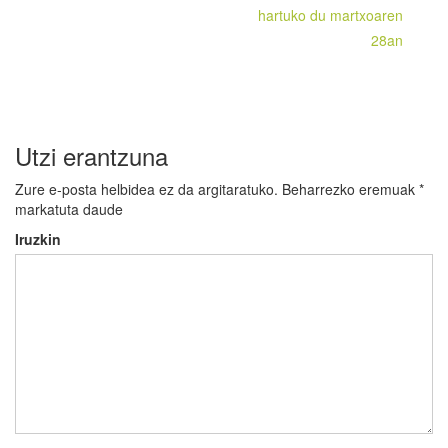
nabigatu
hartuko du martxoaren
28an
Utzi erantzuna
Zure e-posta helbidea ez da argitaratuko.
Beharrezko eremuak
*
markatuta daude
Iruzkin