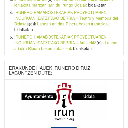
lehiaketa martxan jarri du Irungo Udalak
bidalketan
IRUNERO HAMABOSTEKARIAK PROYECTUAREN
INGURUAN IDATZITAKO BERRIA – Teatro y Memoria del
Bidasoa
(e)k
Lanean ari dira Ribera beken irabazleak
bidalketan
IRUNERO HAMABOSTEKARIAK PROYECTUAREN
INGURUAN IDATZITAKO BERRIA – AntzerkiZ
(e)k
Lanean
ari dira Ribera beken irabazleak
bidalketan
ERAKUNDE HAUEK IRUNERO DIRUZ
LAGUNTZEN DUTE: