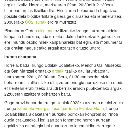
argiak itzaliz. Horrela, martxoaren 22an, 20:30etik 21:30era
bitartean argiak itzaliko dira. Ekintzaren helburua da frogatzea
posible dela biodibertsitate galera geldiaraztea eta leheneratzea,
2030erako
CO2 isuriak
erdira murriztuz.
Planetaren Ordua
ekimena
ez litzateke izango Lurraren aldeko
kanpaina handiena, udalerri eta udalen lankidetzarik gabe. Izan
ere, mundu osoko hiriek kanpainarekin bat egin, eta monumentu
eta eraikin nagusietako argiak itzaltzen dituzte urtero.
Irunen ekarpena
Horrela, bada, Irungo Udalak Udaletxeko, Menchu Gal Museoko
eta San Martzial ermitako
argiak
itzaliko ditu larunbatean,
martxoaren 22an, 20:30ean. Gero, 21:30ean berriro piztu
beharrean, itzalita utziko ditu, zeren energia aurrezteko eta modu
efizientean erabiltzeko araudi berriak eraikin publikoetako argiak
22:00etan itzaltzera behartzen baitu.
Gogorarazi behar da Irungo Udalak 2022ko azaroan onetsi zuela
Irungo
Klima eta Energia Jasangarrirako Ekintza Plana,
Irungo
Udalak klima-aldaketaren aurkako borrokan konpromiso irmoa
duela erakusteko. Hori izan zen fenomeno horren aurrean
egokitzeko estrategia bat onartu zuen lehen aldia. Horregatik