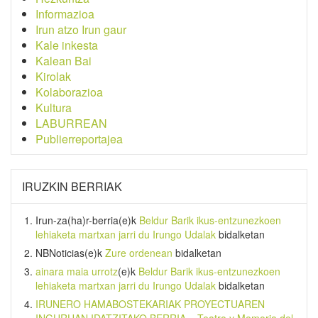
Informazioa
Irun atzo Irun gaur
Kale inkesta
Kalean Bai
Kirolak
Kolaborazioa
Kultura
LABURREAN
Publierreportajea
IRUZKIN BERRIAK
Irun-za(ha)r-berria
(e)k
Beldur Barik ikus-entzunezkoen
lehiaketa martxan jarri du Irungo Udalak
bidalketan
NBNoticias
(e)k
Zure ordenean
bidalketan
ainara maia urrotz
(e)k
Beldur Barik ikus-entzunezkoen
lehiaketa martxan jarri du Irungo Udalak
bidalketan
IRUNERO HAMABOSTEKARIAK PROYECTUAREN
INGURUAN IDATZITAKO BERRIA – Teatro y Memoria del