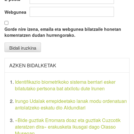
Webgunea
Gorde nire izena, emaila eta webgunea bilatzaile honetan
komentatzen dudan hurrengorako.
AZKEN BIDALKETAK
Identifikazio biometrikoko sistema berriari esker
bilatutako pertsona bat atxilotu dute Irunen
Irungo Udalak errepideetako lanak modu ordenatuan
antolatzeko eskatu dio Aldundiari
«Bide guztiak Erromara doaz eta guztiak Cuzcotik
ateratzen dira» erakusketa ikusgai dago Oiasso
Museoan