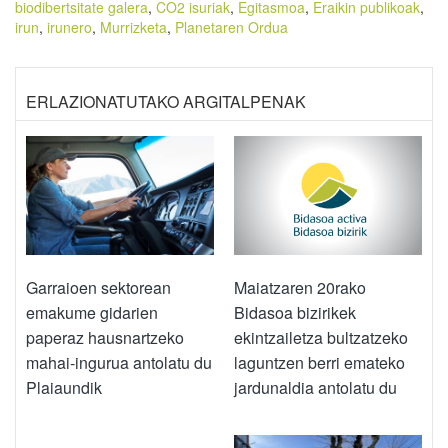
biodibertsitate galera
,
CO2 isuriak
,
Egitasmoa
,
Eraikin publikoak
,
irun
,
irunero
,
Murrizketa
,
Planetaren Ordua
ERLAZIONATUTAKO ARGITALPENAK
Maiatzaren 20rako
Garraioen sektorean
Bidasoa bizirikek
emakume gidarien
ekintzailetza bultzatzeko
paperaz hausnartzeko
laguntzen berri emateko
mahai-ingurua antolatu du
jardunaldia antolatu du
Plaiaundik