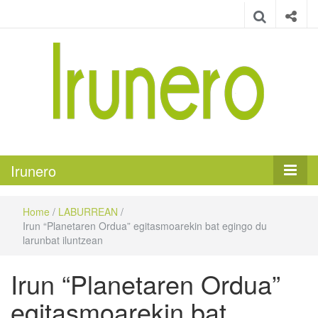
Irunero
Irungo euskarazko aldizkaria
Irunero
Home
/
LABURREAN
/
Irun “Planetaren Ordua” egitasmoarekin bat egingo du
larunbat iluntzean
Irun “Planetaren Ordua”
egitasmoarekin bat