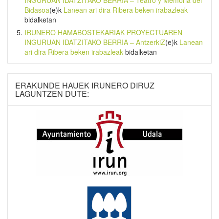
Bidasoa
(e)k
Lanean ari dira Ribera beken irabazleak
bidalketan
IRUNERO HAMABOSTEKARIAK PROYECTUAREN
INGURUAN IDATZITAKO BERRIA – AntzerkiZ
(e)k
Lanean
ari dira Ribera beken irabazleak
bidalketan
ERAKUNDE HAUEK IRUNERO DIRUZ
LAGUNTZEN DUTE: