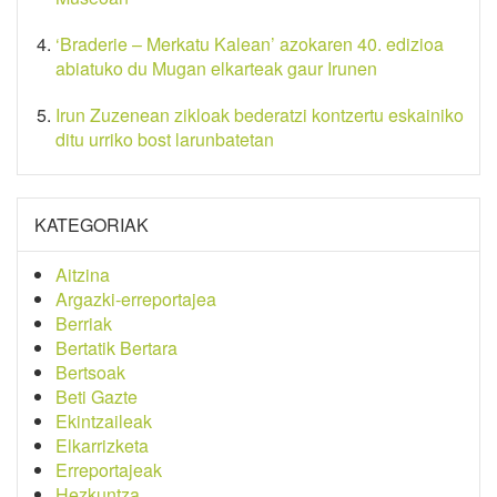
‘Braderie – Merkatu Kalean’ azokaren 40. edizioa
abiatuko du Mugan elkarteak gaur Irunen
Irun Zuzenean zikloak bederatzi kontzertu eskainiko
ditu urriko bost larunbatetan
KATEGORIAK
Aitzina
Argazki-erreportajea
Berriak
Bertatik Bertara
Bertsoak
Beti Gazte
Ekintzaileak
Elkarrizketa
Erreportajeak
Hezkuntza