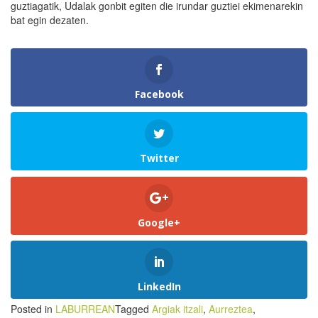
guztiagatik, Udalak gonbit egiten die irundar guztiei ekimenarekin
bat egin dezaten.
Facebook
Twitter
Google+
LinkedIn
Posted in
LABURREAN
Tagged
Argiak itzali
,
Aurreztea
,