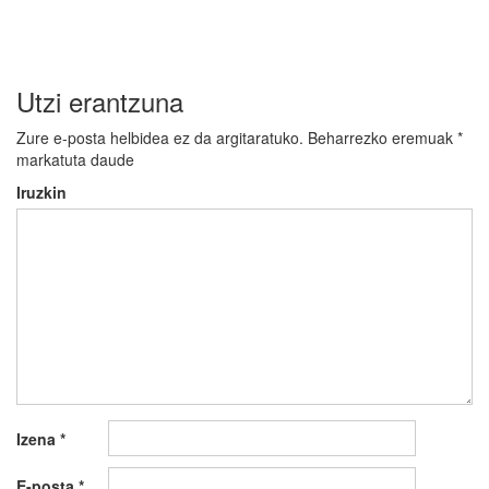
Utzi erantzuna
Zure e-posta helbidea ez da argitaratuko.
Beharrezko eremuak
*
markatuta daude
Iruzkin
Izena
*
E-posta
*