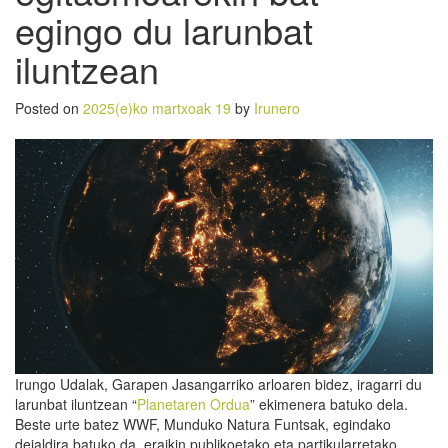
egingo du larunbat
iluntzean
Posted on
2025(e)ko martxoak 19
by
Irunero
Irungo Udalak, Garapen Jasangarriko arloaren bidez, iragarri du
larunbat iluntzean “
Planetaren Ordua
” ekimenera batuko dela.
Beste urte batez WWF, Munduko Natura Funtsak, egindako
deialdira batuko da, eraikin publikoetako eta partikularretako