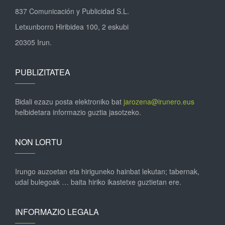
837 Comunicación y Publicidad S.L.
Letxunborro Hiribidea 100, 2 eskubi
20305 Irun.
PUBLIZITATEA
Bidali ezazu posta elektroniko bat
jarozena@irunero.eus
helbidetara informazio guztia jasotzeko.
NON LORTU
Irungo auzoetan eta hiriguneko hainbat lekutan; tabernak,
udal bulegoak … baita hiriko ikastetxe guztietan ere.
INFORMAZIO LEGALA