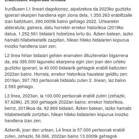
IrunBusen L1 lineari dagokionez, aipatzekoa da 2023ko guztizko
igoerari ekarpen handiena egin ziona dela, 1.350.263 erabiltzaile
izan baitzituen, 260.000tik baino gehiago 2022. Urtearekin
alderatuta; gainera, datu horrekin errekor historikoa (2019ko
datua, 1.252.561 bidaiari) hobetzea lortu du. Azken batean, iazko
hamabi hilabeteetatik zazpitan, hilean hileko bidaiarien kopurua
inoizko handiena izan zen.
L2 linea hirian bidaiari gehien eramaten dituztenetan bigarrena
da, eta 395.000 laguneko ekarpena egin zion joan den urteko
guztizko igoerari, ia 40.000 bidaiarik gehiagok erabili baitzuten
2022an baino. Horrela, errekor historikoa haustear gelditu zen:
2019an, 397.783 pertsonak bidaiatu zuten 2. linean, iaz baino
2.593 gehiago.
L3 linea, 2023an, ia 100.000 pertsonak erabili zuten (zehazki,
97.628k), 25.300 gehiagok 2022an baino; errekor historikoa,
berriz, 2019koa da, 82.869 bidaiari. Azken batean, iazko hamabi
hilabeteetatik zortzitan, hilean hileko bidaiarien kopurua inoizko
handiena izan zen.
Azkenik, joan den urtean, L4 linea ia 57.000 pertsonak erabili
zuten, zehazki, 56.066, 2022an baino 13.000tik gehiagok