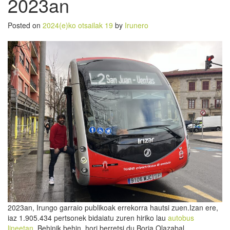
2023an
Posted on
2024(e)ko otsailak 19
by
Irunero
2023an, Irungo garraio publikoak errekorra hautsi zuen.Izan ere,
iaz 1.905.434 pertsonek bidaiatu zuren hiriko lau
autobus
lineetan
. Behinik behin, hori berretsi du Borja Olazabal