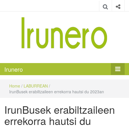
Irunero
Irungo euskarazko aldizkaria
Irunero
Home
/
LABURREAN
/
IrunBusek erabiltzaileen errekorra hautsi du 2023an
IrunBusek erabiltzaileen
errekorra hautsi du