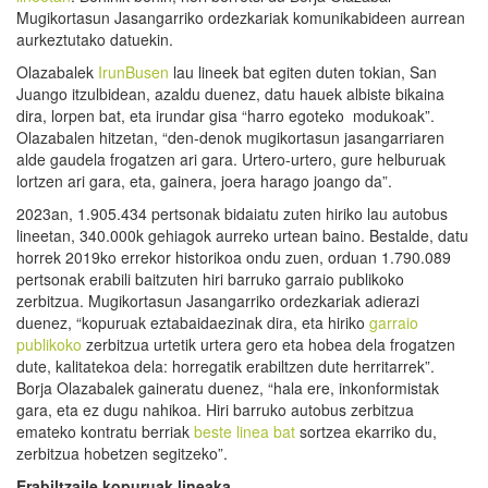
Mugikortasun Jasangarriko ordezkariak komunikabideen aurrean
aurkeztutako datuekin.
Olazabalek
IrunBusen
lau lineek bat egiten duten tokian, San
Juango itzulbidean, azaldu duenez, datu hauek albiste bikaina
dira, lorpen bat, eta irundar gisa “harro egoteko modukoak”.
Olazabalen hitzetan, “den-denok mugikortasun jasangarriaren
alde gaudela frogatzen ari gara. Urtero-urtero, gure helburuak
lortzen ari gara, eta, gainera, joera harago joango da”.
2023an, 1.905.434 pertsonak bidaiatu zuten hiriko lau autobus
lineetan, 340.000k gehiagok aurreko urtean baino. Bestalde, datu
horrek 2019ko errekor historikoa ondu zuen, orduan 1.790.089
pertsonak erabili baitzuten hiri barruko garraio publikoko
zerbitzua. Mugikortasun Jasangarriko ordezkariak adierazi
duenez, “kopuruak eztabaidaezinak dira, eta hiriko
garraio
publikoko
zerbitzua urtetik urtera gero eta hobea dela frogatzen
dute, kalitatekoa dela: horregatik erabiltzen dute herritarrek”.
Borja Olazabalek gaineratu duenez, “hala ere, inkonformistak
gara, eta ez dugu nahikoa. Hiri barruko autobus zerbitzua
emateko kontratu berriak
beste linea bat
sortzea ekarriko du,
zerbitzua hobetzen segitzeko”.
Erabiltzaile kopuruak lineaka