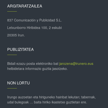
ARGITARATZAILEA
837 Comunicación y Publicidad S.L.
Letxunborro Hiribidea 100, 2 eskubi
20305 Irun.
PUBLIZITATEA
Bidali ezazu posta elektroniko bat
jarozena@irunero.eus
helbidetara informazio guztia jasotzeko.
NON LORTU
Irungo auzoetan eta hiriguneko hainbat lekutan; tabernak,
udal bulegoak … baita hiriko ikastetxe guztietan ere.