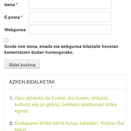
Izena
*
E-posta
*
Webgunea
Gorde nire izena, emaila eta webgunea bilatzaile honetan
komentatzen dudan hurrengorako.
AZKEN BIDALKETAK
Gaur abiatuko da Euskal Jira Irunen, ohituraz,
kulturaz eta jai-giroraz betetako asteburuari bidea
eginez
Euskararen birika berria Irungo kaleetan: ‘Kalean Bai’
plana