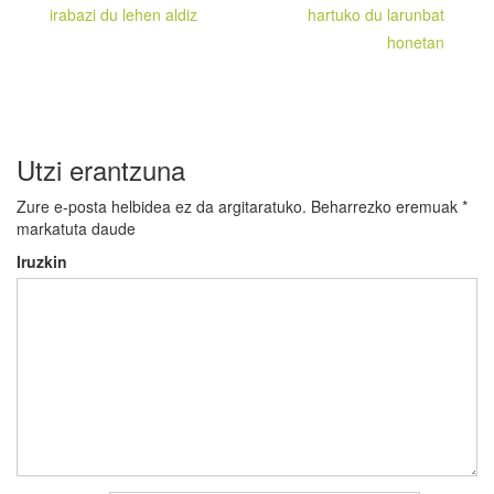
irabazi du lehen aldiz
hartuko du larunbat
nabigatu
honetan
Utzi erantzuna
Zure e-posta helbidea ez da argitaratuko.
Beharrezko eremuak
*
markatuta daude
Iruzkin