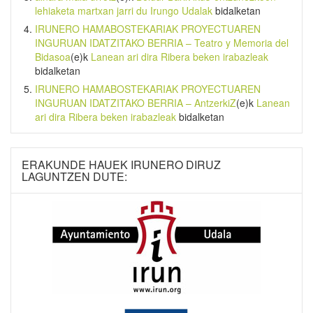
lehiaketa martxan jarri du Irungo Udalak
bidalketan
IRUNERO HAMABOSTEKARIAK PROYECTUAREN
INGURUAN IDATZITAKO BERRIA – Teatro y Memoria del
Bidasoa
(e)k
Lanean ari dira Ribera beken irabazleak
bidalketan
IRUNERO HAMABOSTEKARIAK PROYECTUAREN
INGURUAN IDATZITAKO BERRIA – AntzerkiZ
(e)k
Lanean
ari dira Ribera beken irabazleak
bidalketan
ERAKUNDE HAUEK IRUNERO DIRUZ
LAGUNTZEN DUTE: