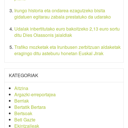
Irungo historia eta ondarea ezagutzeko bisita
gidatuen egitarau zabala prestatuko da udarako
Udalak inbertitutako euro bakoitzeko 2,13 euro sortu
ditu Dies Oiassonis jaialdiak
Trafiko mozketak eta Irunbusen zerbitzuan aldaketak
eragingo ditu asteburu honetan Euskal Jirak
KATEGORIAK
Aitzina
Argazki-erreportajea
Berriak
Bertatik Bertara
Bertsoak
Beti Gazte
Ekintzaileak