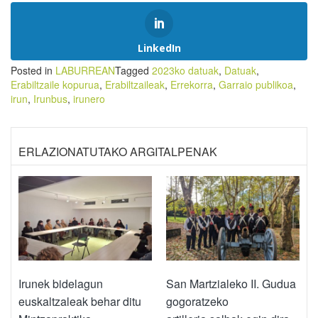
LinkedIn
Posted in
LABURREAN
Tagged
2023ko datuak
,
Datuak
,
Erabiltzaile kopurua
,
Erabiltzaileak
,
Errekorra
,
Garraio publikoa
,
irun
,
Irunbus
,
irunero
ERLAZIONATUTAKO ARGITALPENAK
Irunek bidelagun
San Martzialeko II. Gudua
euskaltzaleak behar ditu
gogoratzeko