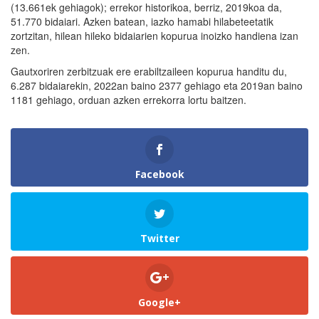
(13.661ek gehiagok); errekor historikoa, berriz, 2019koa da,
51.770 bidaiari. Azken batean, iazko hamabi hilabeteetatik
zortzitan, hilean hileko bidaiarien kopurua inoizko handiena izan
zen.
Gautxoriren zerbitzuak ere erabiltzaileen kopurua handitu du,
6.287 bidaiarekin, 2022an baino 2377 gehiago eta 2019an baino
1181 gehiago, orduan azken errekorra lortu baitzen.
Facebook
Twitter
Google+