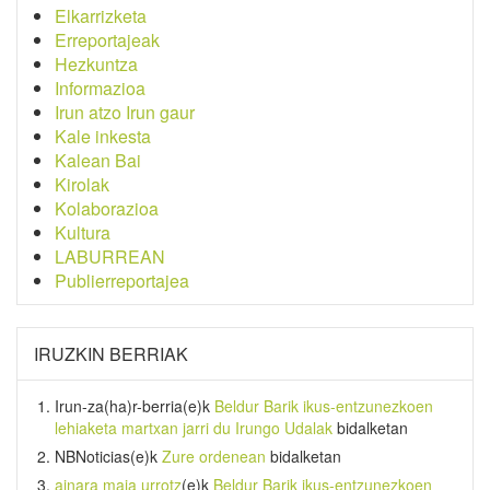
Elkarrizketa
Erreportajeak
Hezkuntza
Informazioa
Irun atzo Irun gaur
Kale inkesta
Kalean Bai
Kirolak
Kolaborazioa
Kultura
LABURREAN
Publierreportajea
IRUZKIN BERRIAK
Irun-za(ha)r-berria
(e)k
Beldur Barik ikus-entzunezkoen
lehiaketa martxan jarri du Irungo Udalak
bidalketan
NBNoticias
(e)k
Zure ordenean
bidalketan
ainara maia urrotz
(e)k
Beldur Barik ikus-entzunezkoen