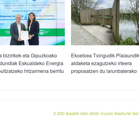
 bizirikek eta Gipuzkoako
Ekoetxea Txingudik Plaiaundi
ldundiak Eskualdeko Energia
aldaketa ezagutzeko irteera
ultzatzeko hitzarmena berritu
proposatzen du larunbaterako
2.300 ikaslek ekin diote Irunen ikasturte berr