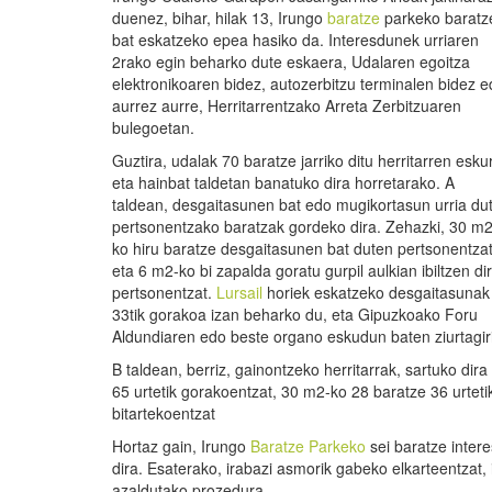
duenez, bihar, hilak 13, Irungo
baratze
parkeko baratz
bat eskatzeko epea hasiko da. Interesdunek urriaren
2rako egin beharko dute eskaera, Udalaren egoitza
elektronikoaren bidez, autozerbitzu terminalen bidez 
aurrez aurre, Herritarrentzako Arreta Zerbitzuaren
bulegoetan.
Guztira, udalak 70 baratze jarriko ditu herritarren esku
eta hainbat taldetan banatuko dira horretarako. A
taldean, desgaitasunen bat edo mugikortasun urria du
per­tso­nentzako baratzak gordeko dira. Zehazki, 30 m2
ko hiru baratze desgaitasunen bat duten pertsonentza
eta 6 m2-ko bi zapalda goratu gurpil aulkian ibil­tzen di
per­tso­nentzat.
Lursail
horiek eskatzeko desgaitasuna
33tik gorakoa izan beharko du, eta Gipuzkoako Foru
Aldundiaren edo beste organo eskudun baten ziurtagir
B taldean, berriz, gainontzeko herritarrak, sartuko dir
65 urtetik gorakoentzat, 30 m2-ko 28 baratze 36 urtet
bitartekoentzat
Hortaz gain, Irungo
Baratze Parkeko
sei baratze intere
dira. Esaterako, irabazi asmorik gabeko elkarteentzat, 
azaldutako prozedura.