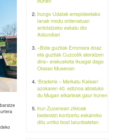
Irunen
Irungo Udalak errepideetako
lanak modu ordenatuan
antolatzeko eskatu dio
Aldundiari
«Bide guztiak Erromara doaz
eta guztiak Cuzcotik ateratzen
dira» erakusketa ikusgai dago
Oiasso Museoan
‘Braderie – Merkatu Kalean’
azokaren 40. edizioa abiatuko
du Mugan elkarteak gaur Irunen
 baratze
Irun Zuzenean zikloak
 urtera
bederatzi kontzertu eskainiko
ditu urriko bost larunbatetan
ordeko