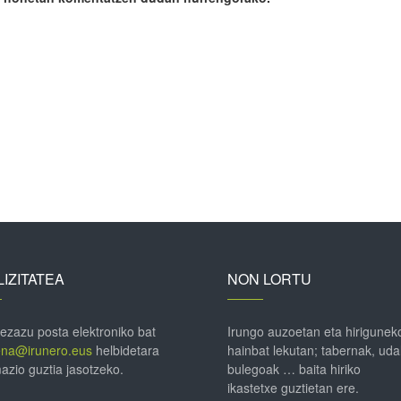
IZITATEA
NON LORTU
 ezazu posta elektroniko bat
Irungo auzoetan eta hirigunek
ena@irunero.eus
helbidetara
hainbat lekutan; tabernak, uda
azio guztia jasotzeko.
bulegoak … baita hiriko
ikastetxe guztietan ere.