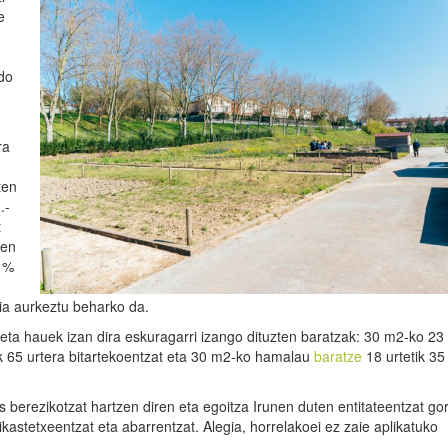
e
edo
ra
ten
.-
t
ren
k %
ia aurkeztu beharko da.
a eta hauek izan dira eskuragarri izango dituzten baratzak: 30 m2-ko 23
ik 65 urtera bitartekoentzat eta 30 m2-ko hamalau
baratze
18 urtetik 35
s berezikotzat hartzen diren eta egoitza Irunen duten entitateentzat g
ikastetxeentzat eta abarrentzat. Alegia, horrelakoei ez zaie aplikatuko