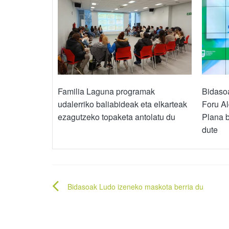
Familia Laguna programak
Bidasoa
udalerriko baliabideak eta elkarteak
Foru A
ezagutzeko topaketa antolatu du
Plana b
dute
Bidalketetan
Bidasoak Ludo izeneko maskota berria du
zehar
nabigatu