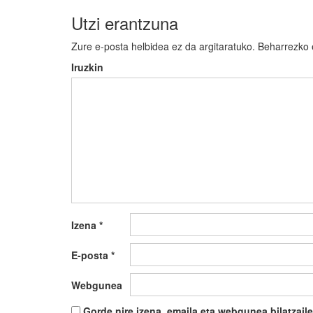
Utzi erantzuna
Zure e-posta helbidea ez da argitaratuko.
Beharrezko
Iruzkin
Izena
*
E-posta
*
Webgunea
Gorde nire izena, emaila eta webgunea bilatza