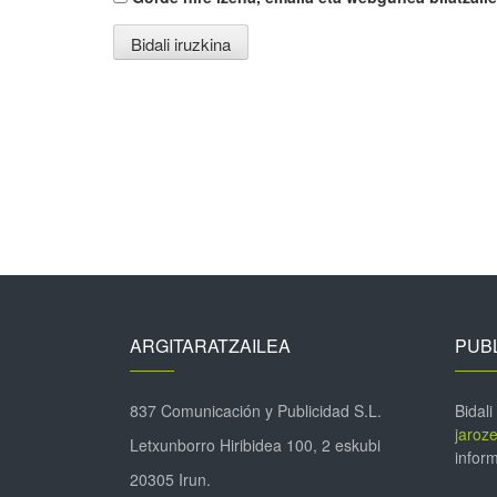
ARGITARATZAILEA
PUBL
837 Comunicación y Publicidad S.L.
Bidali
jaroz
Letxunborro Hiribidea 100, 2 eskubi
inform
20305 Irun.