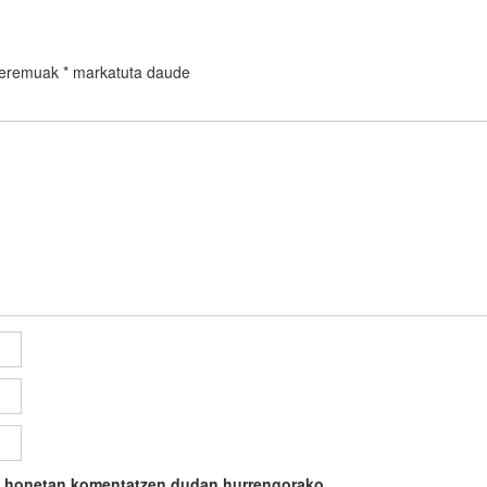
 eremuak
*
markatuta daude
ile honetan komentatzen dudan hurrengorako.