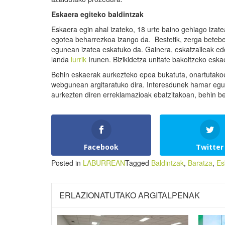
Eskaera egiteko baldintzak
Eskaera egin ahal izateko, 18 urte baino gehiago izatea
egotea beharrezkoa izango da. Bestetik, zerga betebe
egunean izatea eskatuko da. Gainera, eskatzaileak edo
landa
lurrik
Irunen. Bizikidetza unitate bakoitzeko esk
Behin eskaerak aurkezteko epea bukatuta, onartutakoe
webgunean argitaratuko dira. Interesdunek hamar egun
aurkezten diren erreklamazioak ebatzitakoan, behin b
Facebook
Twitter
Posted in
LABURREAN
Tagged
Baldintzak
,
Baratza
,
Es
ERLAZIONATUTAKO ARGITALPENAK