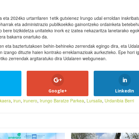
 eta 2024ko urtarrilaren 1etik gutxienez Irungo udal erroldan inskribat
harrak eta administrazio publikoekiko gainontzeko ordainketa betebeh
 bere bizikidetza unitateko inork ez izatea nekazaritza lanetarako ego
aera bakarra onartuko da.
n eta baztertutakoen behin-behineko zerrendak egingo dira, eta Udal
 izango dituzte haien kontrako erreklamazioak aurkezteko. Epe hori i
etiko zerrendak argitaratuko dira Udalaren webgunean.
Google+
LinkedIn
kaera
,
irun
,
irunero
,
Irungo Baratze Parkea
,
Lursaila
,
Urdanibia Berri