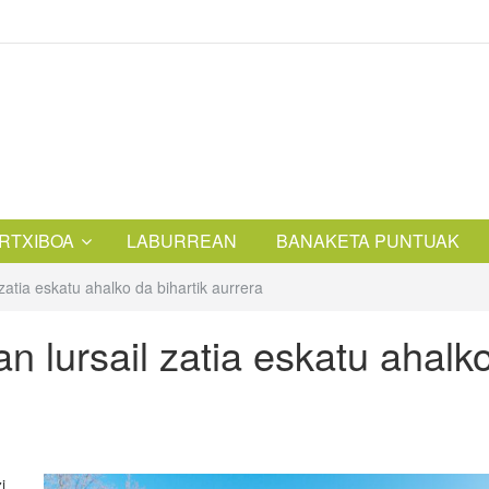
RTXIBOA
LABURREAN
BANAKETA PUNTUAK
zatia eskatu ahalko da bihartik aurrera
n lursail zatia eskatu ahalk
i