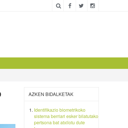
o
AZKEN BIDALKETAK
Identifikazio biometrikoko
sistema berriari esker bilatutako
pertsona bat atxilotu dute