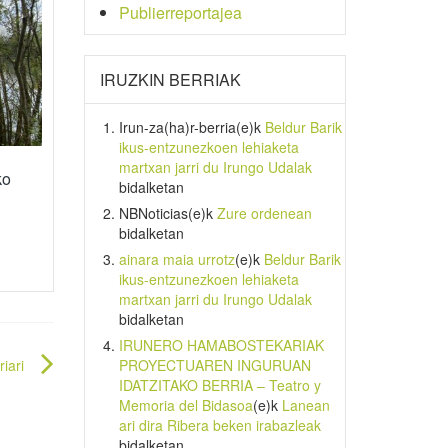
Publierreportajea
IRUZKIN BERRIAK
Irun-za(ha)r-berria
(e)k
Beldur Barik
ikus-entzunezkoen lehiaketa
martxan jarri du Irungo Udalak
ko
bidalketan
NBNoticias
(e)k
Zure ordenean
bidalketan
ainara maia urrotz
(e)k
Beldur Barik
ikus-entzunezkoen lehiaketa
martxan jarri du Irungo Udalak
bidalketan
IRUNERO HAMABOSTEKARIAK
PROYECTUAREN INGURUAN
iari
IDATZITAKO BERRIA – Teatro y
Memoria del Bidasoa
(e)k
Lanean
ari dira Ribera beken irabazleak
bidalketan