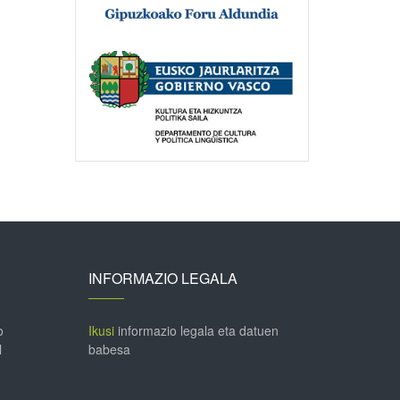
INFORMAZIO LEGALA
o
Ikusi
informazio legala eta datuen
l
babesa