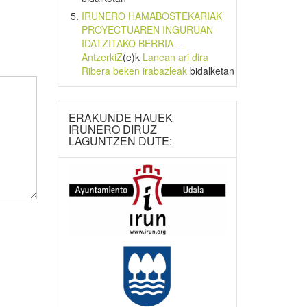
IRUNERO HAMABOSTEKARIAK
PROYECTUAREN INGURUAN
IDATZITAKO BERRIA –
AntzerkiZ
(e)k
Lanean ari dira
Ribera beken irabazleak
bidalketan
ERAKUNDE HAUEK
IRUNERO DIRUZ
LAGUNTZEN DUTE: