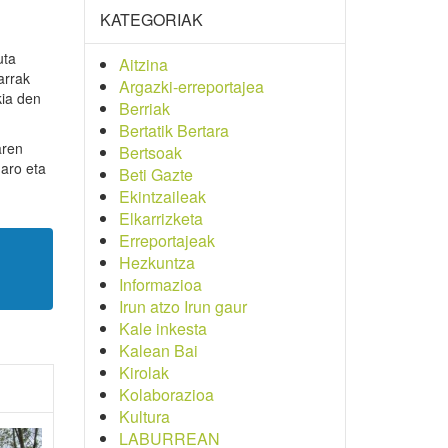
KATEGORIAK
uta
Aitzina
arrak
Argazki-erreportajea
kia den
Berriak
Bertatik Bertara
aren
Bertsoak
garo eta
Beti Gazte
Ekintzaileak
Elkarrizketa
Erreportajeak
Hezkuntza
Informazioa
Irun atzo Irun gaur
Kale inkesta
Kalean Bai
Kirolak
Kolaborazioa
Kultura
LABURREAN