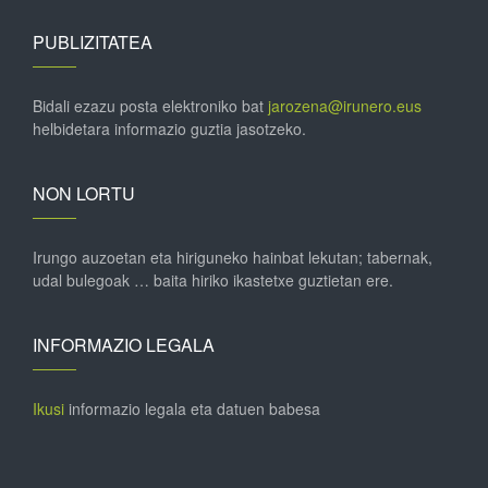
PUBLIZITATEA
Bidali ezazu posta elektroniko bat
jarozena@irunero.eus
helbidetara informazio guztia jasotzeko.
NON LORTU
Irungo auzoetan eta hiriguneko hainbat lekutan; tabernak,
udal bulegoak … baita hiriko ikastetxe guztietan ere.
INFORMAZIO LEGALA
Ikusi
informazio legala eta datuen babesa