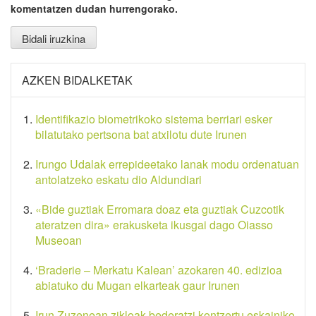
komentatzen dudan hurrengorako.
AZKEN BIDALKETAK
Identifikazio biometrikoko sistema berriari esker
bilatutako pertsona bat atxilotu dute Irunen
Irungo Udalak errepideetako lanak modu ordenatuan
antolatzeko eskatu dio Aldundiari
«Bide guztiak Erromara doaz eta guztiak Cuzcotik
ateratzen dira» erakusketa ikusgai dago Oiasso
Museoan
‘Braderie – Merkatu Kalean’ azokaren 40. edizioa
abiatuko du Mugan elkarteak gaur Irunen
Irun Zuzenean zikloak bederatzi kontzertu eskainiko