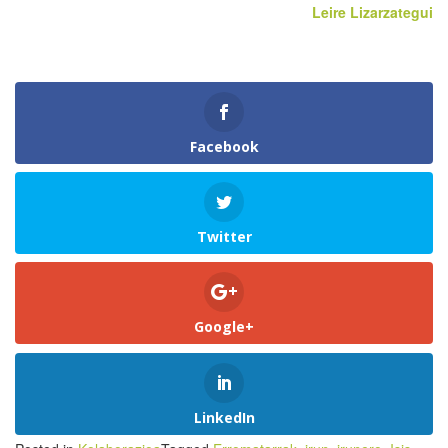
Leire
Lizarzategui
Facebook
Twitter
Google+
LinkedIn