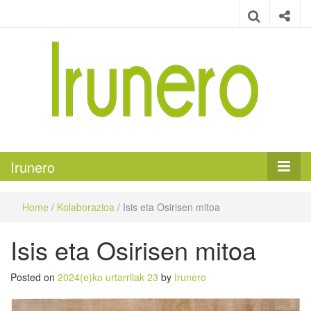
Irunero
Irungo euskarazko aldizkaria
Irunero
Home
/
Kolaborazioa
/
Isis eta Osirisen mitoa
Isis eta Osirisen mitoa
Posted on
2024(e)ko urtarrilak 23
by
Irunero