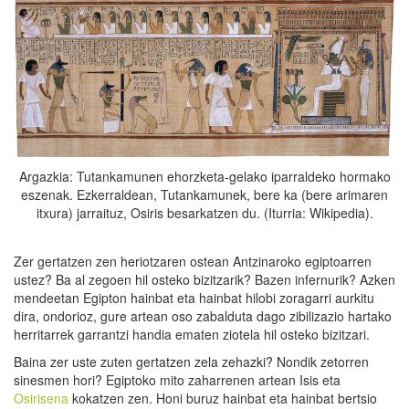
Argazkia: Tutankamunen ehorzketa-gelako iparraldeko hormako
eszenak. Ezkerraldean, Tutankamunek, bere ka (bere arimaren
itxura) jarraituz, Osiris besarkatzen du. (Iturria: Wikipedia).
Zer gertatzen zen heriotzaren ostean Antzinaroko egiptoarren
ustez? Ba al zegoen hil osteko bizitzarik? Bazen infernurik? Azken
mendeetan Egipton hainbat eta hainbat hilobi zoragarri aurkitu
dira, ondorioz, gure artean oso zabalduta dago zibilizazio hartako
herritarrek garrantzi handia ematen ziotela hil osteko bizitzari.
Baina zer uste zuten gertatzen zela zehazki? Nondik zetorren
sinesmen hori? Egiptoko mito zaharrenen artean Isis eta
Osirisena
kokatzen zen. Honi buruz hainbat eta hainbat bertsio