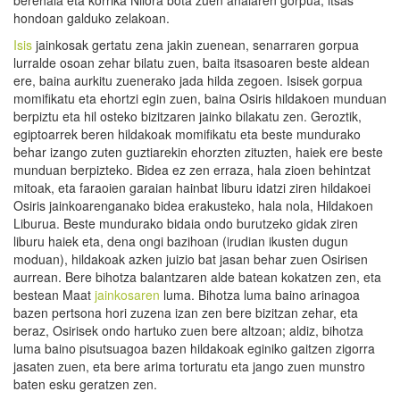
hondoan galduko zelakoan.
Isis
jainkosak gertatu zena jakin zuenean, senarraren gorpua
lurralde osoan zehar bilatu zuen, baita itsasoaren beste aldean
ere, baina aurkitu zuenerako jada hilda zegoen. Isisek gorpua
momifikatu eta ehortzi egin zuen, baina Osiris hildakoen munduan
berpiztu eta hil osteko bizitzaren jainko bilakatu zen. Geroztik,
egiptoarrek beren hildakoak momifikatu eta beste mundurako
behar izango zuten guztiarekin ehorzten zituzten, haiek ere beste
munduan berpizteko. Bidea ez zen erraza, hala zioen behintzat
mitoak, eta faraoien garaian hainbat liburu idatzi ziren hildakoei
Osiris jainkoarenganako bidea erakusteko, hala nola, Hildakoen
Liburua. Beste mundurako bidaia ondo burutzeko gidak ziren
liburu haiek eta, dena ongi bazihoan (irudian ikusten dugun
moduan), hildakoak azken juizio bat jasan behar zuen Osirisen
aurrean. Bere bihotza balantzaren alde batean kokatzen zen, eta
bestean Maat
jainkosaren
luma. Bihotza luma baino arinagoa
bazen pertsona hori zuzena izan zen bere bizitzan zehar, eta
beraz, Osirisek ondo hartuko zuen bere altzoan; aldiz, bihotza
luma baino pisutsuagoa bazen hildakoak eginiko gaitzen zigorra
jasaten zuen, eta bere arima torturatu eta jango zuen munstro
baten esku geratzen zen.