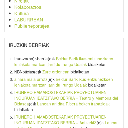
Kirolak
Kolaborazioa
Kultura
LABURREAN
Publierreportajea
IRUZKIN BERRIAK
Irun-za(ha)r-berria
(e)k
Beldur Barik ikus-entzunezkoen
lehiaketa martxan jarri du Irungo Udalak
bidalketan
NBNoticias
(e)k
Zure ordenean
bidalketan
ainara maia urrotz
(e)k
Beldur Barik ikus-entzunezkoen
lehiaketa martxan jarri du Irungo Udalak
bidalketan
IRUNERO HAMABOSTEKARIAK PROYECTUAREN
INGURUAN IDATZITAKO BERRIA – Teatro y Memoria del
Bidasoa
(e)k
Lanean ari dira Ribera beken irabazleak
bidalketan
IRUNERO HAMABOSTEKARIAK PROYECTUAREN
INGURUAN IDATZITAKO BERRIA – AntzerkiZ
(e)k
Lanean