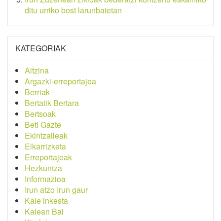
ditu urriko bost larunbatetan
KATEGORIAK
Aitzina
Argazki-erreportajea
Berriak
Bertatik Bertara
Bertsoak
Beti Gazte
Ekintzaileak
Elkarrizketa
Erreportajeak
Hezkuntza
Informazioa
Irun atzo Irun gaur
Kale inkesta
Kalean Bai