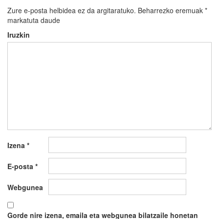
Zure e-posta helbidea ez da argitaratuko.
Beharrezko eremuak
*
markatuta daude
Iruzkin
Izena
*
E-posta
*
Webgunea
Gorde nire izena, emaila eta webgunea bilatzaile honetan