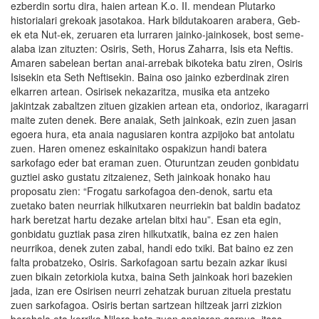
ezberdin sortu dira, haien artean K.o. II. mendean Plutarko
historialari grekoak jasotakoa. Hark bildutakoaren arabera, Geb-
ek eta Nut-ek, zeruaren eta lurraren jainko-jainkosek, bost seme-
alaba izan zituzten: Osiris, Seth, Horus Zaharra, Isis eta Neftis.
Amaren sabelean bertan anai-arrebak bikoteka batu ziren, Osiris
Isisekin eta Seth Neftisekin. Baina oso jainko ezberdinak ziren
elkarren artean. Osirisek nekazaritza, musika eta antzeko
jakintzak zabaltzen zituen gizakien artean eta, ondorioz, ikaragarri
maite zuten denek. Bere anaiak, Seth jainkoak, ezin zuen jasan
egoera hura, eta anaia nagusiaren kontra azpijoko bat antolatu
zuen. Haren omenez eskainitako ospakizun handi batera
sarkofago eder bat eraman zuen. Oturuntzan zeuden gonbidatu
guztiei asko gustatu zitzaienez, Seth jainkoak honako hau
proposatu zien: “Frogatu sarkofagoa den-denok, sartu eta
zuetako baten neurriak hilkutxaren neurriekin bat baldin badatoz
hark beretzat hartu dezake artelan bitxi hau”. Esan eta egin,
gonbidatu guztiak pasa ziren hilkutxatik, baina ez zen haien
neurrikoa, denek zuten zabal, handi edo txiki. Bat baino ez zen
falta probatzeko, Osiris. Sarkofagoan sartu bezain azkar ikusi
zuen bikain zetorkiola kutxa, baina Seth jainkoak hori bazekien
jada, izan ere Osirisen neurri zehatzak buruan zituela prestatu
zuen sarkofagoa. Osiris bertan sartzean hiltzeak jarri zizkion
berehala eta korrika Nilora bota zuen anaiaren gorpua, itsas