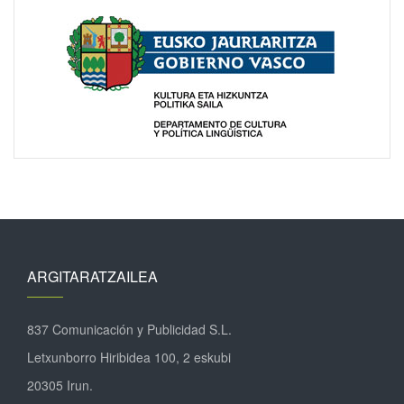
ARGITARATZAILEA
837 Comunicación y Publicidad S.L.
Letxunborro Hiribidea 100, 2 eskubi
20305 Irun.