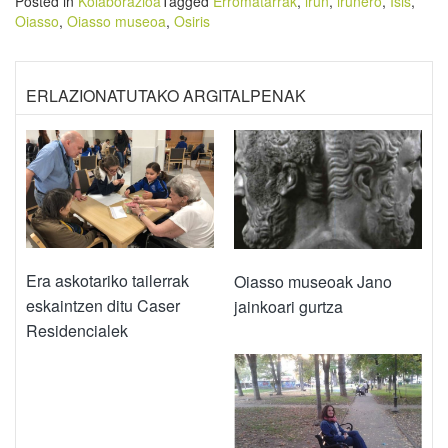
Posted in
Kolaborazioa
Tagged
Erromatarrak
,
irun
,
irunero
,
Isis
,
Oiasso
,
Oiasso museoa
,
Osiris
ERLAZIONATUTAKO ARGITALPENAK
Era askotariko tailerrak
Oiasso museoak Jano
eskaintzen ditu Caser
jainkoari gurtza
Residencialek