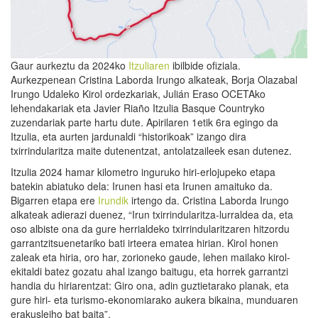
Gaur aurkeztu da 2024ko
Itzuliaren
ibilbide ofiziala.
Aurkezpenean Cristina Laborda Irungo alkateak, Borja Olazabal
Irungo Udaleko Kirol ordezkariak, Julián Eraso OCETAko
lehendakariak eta Javier Riaño Itzulia Basque Countryko
zuzendariak parte hartu dute. Apirilaren 1etik 6ra egingo da
Itzulia, eta aurten jardunaldi “historikoak” izango dira
txirrindularitza maite dutenentzat, antolatzaileek esan dutenez.
Itzulia 2024 hamar kilometro inguruko hiri-erlojupeko etapa
batekin abiatuko dela: Irunen hasi eta Irunen amaituko da.
Bigarren etapa ere
Irundik
irtengo da. Cristina Laborda Irungo
alkateak adierazi duenez, “Irun txirrindularitza-lurraldea da, eta
oso albiste ona da gure herrialdeko txirrindularitzaren hitzordu
garrantzitsuenetariko bati irteera ematea hirian. Kirol honen
zaleak eta hiria, oro har, zorioneko gaude, lehen mailako kirol-
ekitaldi batez gozatu ahal izango baitugu, eta horrek garrantzi
handia du hiriarentzat: Giro ona, adin guztietarako planak, eta
gure hiri- eta turismo-ekonomiarako aukera bikaina, munduaren
erakusleiho bat baita”.