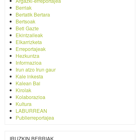
Argazki-erreportajea
Berriak
Bertatik Bertara
Bertsoak
Beti Gazte
Ekintzaileak
Elkarrizketa
Erreportajeak
Hezkuntza
Informazioa
Irun atzo Irun gaur
Kale inkesta
Kalean Bai
Kirolak
Kolaborazioa
Kultura
LABURREAN
Publierreportajea
IRUZKIN BERRIAK