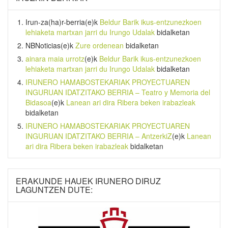
Irun-za(ha)r-berria
(e)k
Beldur Barik ikus-entzunezkoen
lehiaketa martxan jarri du Irungo Udalak
bidalketan
NBNoticias
(e)k
Zure ordenean
bidalketan
ainara maia urrotz
(e)k
Beldur Barik ikus-entzunezkoen
lehiaketa martxan jarri du Irungo Udalak
bidalketan
IRUNERO HAMABOSTEKARIAK PROYECTUAREN
INGURUAN IDATZITAKO BERRIA – Teatro y Memoria del
Bidasoa
(e)k
Lanean ari dira Ribera beken irabazleak
bidalketan
IRUNERO HAMABOSTEKARIAK PROYECTUAREN
INGURUAN IDATZITAKO BERRIA – AntzerkiZ
(e)k
Lanean
ari dira Ribera beken irabazleak
bidalketan
ERAKUNDE HAUEK IRUNERO DIRUZ
LAGUNTZEN DUTE: