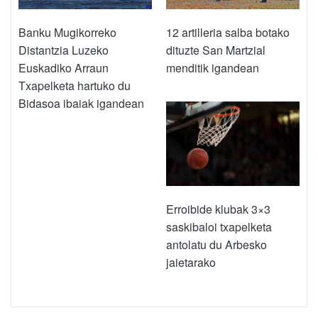
Banku Mugikorreko
12 artilleria salba botako
Distantzia Luzeko
dituzte San Martzial
Euskadiko Arraun
menditik igandean
Txapelketa hartuko du
Bidasoa ibaiak igandean
Erroibide klubak 3×3
saskibaloi txapelketa
antolatu du Arbesko
jaietarako