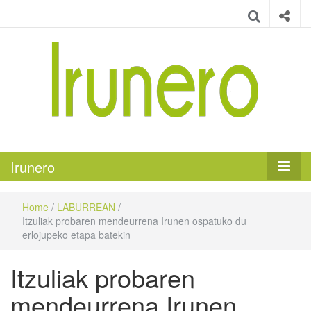
Irunero
Irungo euskarazko aldizkaria
Irunero
Home
/
LABURREAN
/
Itzuliak probaren mendeurrena Irunen ospatuko du
erlojupeko etapa batekin
Itzuliak probaren
mendeurrena Irunen