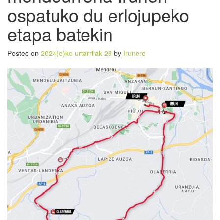
ospatuko du erlojupeko
etapa batekin
Posted on
2024(e)ko urtarrilak 26
by
Irunero