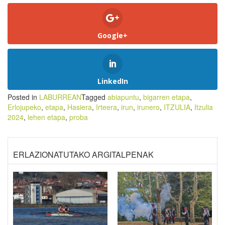
Google+
LinkedIn
Posted in
LABURREAN
Tagged
abiapuntu
,
bigarren etapa
,
Erlojupeko
,
etapa
,
Hasiera
,
Irteera
,
irun
,
irunero
,
ITZULIA
,
Itzulia
2024
,
lehen etapa
,
proba
ERLAZIONATUTAKO ARGITALPENAK