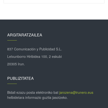
ARGITARATZAILEA
837 Comunicación y Publicidad S.L.
Letxunborro Hiribidea 100, 2 eskubi
20305 Irun.
PUBLIZITATEA
Bidali ezazu posta elektroniko bat
jarozena@irunero.eus
helbidetara informazio guztia jasotzeko.