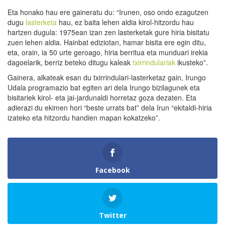
Eta honako hau ere gaineratu du: “Irunen, oso ondo ezagutzen
dugu
lasterketa
hau, ez baita lehen aldia kirol-hitzordu hau
hartzen dugula: 1975ean izan zen lasterketak gure hiria bisitatu
zuen lehen aldia. Hainbat ediziotan, hamar bisita ere egin ditu,
eta, orain, ia 50 urte geroago, hiria berritua eta munduari irekia
dagoelarik, berriz beteko ditugu kaleak
txirrindulariak
ikusteko”.
Gainera, alkateak esan du txirrindulari-lasterketaz gain, Irungo
Udala programazio bat egiten ari dela Irungo bizilagunek eta
bisitariek kirol- eta jai-jardunaldi horretaz goza dezaten. Eta
adierazi du ekimen hori “beste urrats bat” dela Irun “ekitaldi-hiria
izateko eta hitzordu handien mapan kokatzeko”.
Facebook
Twitter