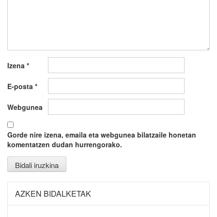
Izena
*
E-posta
*
Webgunea
Gorde nire izena, emaila eta webgunea bilatzaile honetan
komentatzen dudan hurrengorako.
AZKEN BIDALKETAK