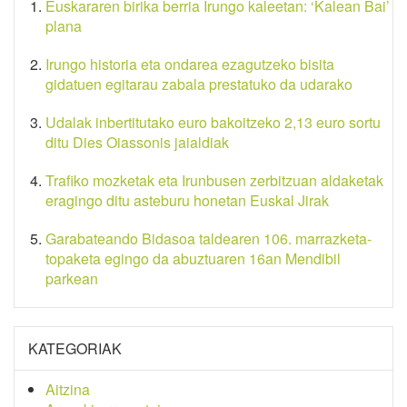
Euskararen birika berria Irungo kaleetan: ‘Kalean Bai’
plana
Irungo historia eta ondarea ezagutzeko bisita
gidatuen egitarau zabala prestatuko da udarako
Udalak inbertitutako euro bakoitzeko 2,13 euro sortu
ditu Dies Oiassonis jaialdiak
Trafiko mozketak eta Irunbusen zerbitzuan aldaketak
eragingo ditu asteburu honetan Euskal Jirak
Garabateando Bidasoa taldearen 106. marrazketa-
topaketa egingo da abuztuaren 16an Mendibil
parkean
KATEGORIAK
Aitzina