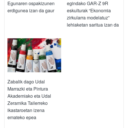
Egunaren ospakizunen
egindako GAR-Z 9R
erdigunea izan da gaur
eskulturak “Ekonomia
zirkularra modelatuz”
lehiaketan saritua izan da
Zabalik dago Udal
Marrazki eta Pintura
Akademiako eta Udal
Zeramika Tailerreko
ikastaroetan izena
emateko epea