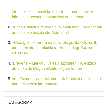
Identifikazio biometrikoko sistema berriari esker
bilatutako pertsona bat atxilotu dute Irunen
Irungo Udalak errepideetako lanak modu ordenatuan
antolatzeko eskatu dio Aldundiari
«Bide guztiak Erromara doaz eta guztiak Cuzcotik
ateratzen dira» erakusketa ikusgai dago Oiasso
Museoan
‘Braderie – Merkatu Kalean’ azokaren 40. edizioa
abiatuko du Mugan elkarteak gaur Irunen
Irun Zuzenean zikloak bederatzi kontzertu eskainiko
ditu urriko bost larunbatetan
KATEGORIAK