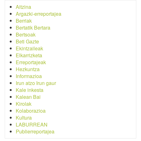
Aitzina
Argazki-erreportajea
Berriak
Bertatik Bertara
Bertsoak
Beti Gazte
Ekintzaileak
Elkarrizketa
Erreportajeak
Hezkuntza
Informazioa
Irun atzo Irun gaur
Kale inkesta
Kalean Bai
Kirolak
Kolaborazioa
Kultura
LABURREAN
Publierreportajea