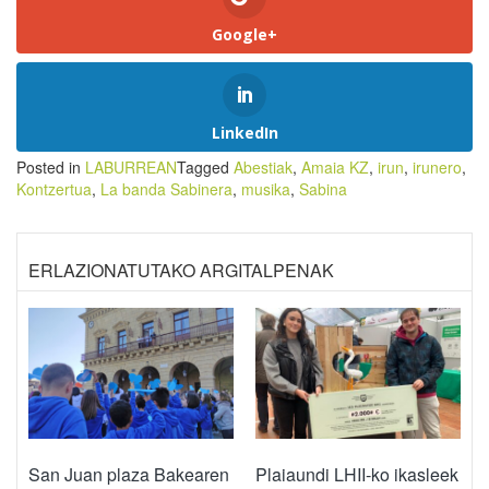
Google+
LinkedIn
Posted in
LABURREAN
Tagged
Abestiak
,
Amaia KZ
,
irun
,
irunero
,
Kontzertua
,
La banda Sabinera
,
musika
,
Sabina
ERLAZIONATUTAKO ARGITALPENAK
San Juan plaza Bakearen
Plaiaundi LHII-ko ikasleek