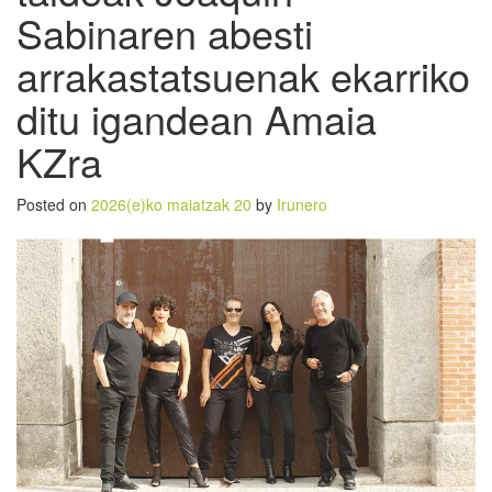
Sabinaren abesti
arrakastatsuenak ekarriko
ditu igandean Amaia
KZra
Posted on
2026(e)ko maiatzak 20
by
Irunero