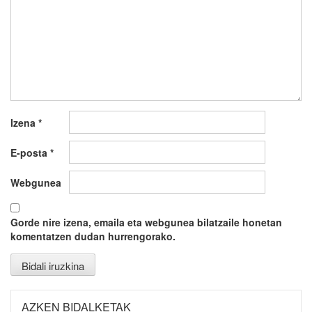
Izena
*
E-posta
*
Webgunea
Gorde nire izena, emaila eta webgunea bilatzaile honetan
komentatzen dudan hurrengorako.
AZKEN BIDALKETAK