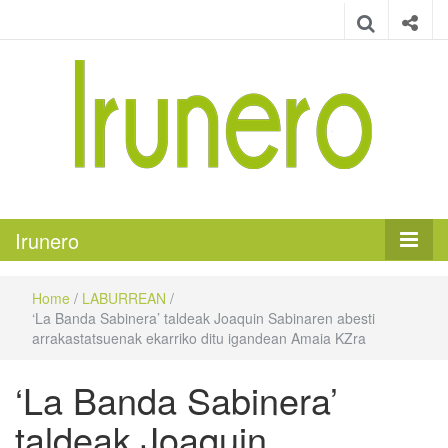
Irunero
Irungo euskarazko aldizkaria
Irunero
Home
/
LABURREAN
/
‘La Banda Sabinera’ taldeak Joaquin Sabinaren abesti
arrakastatsuenak ekarriko ditu igandean Amaia KZra
‘La Banda Sabinera’
taldeak Joaquin