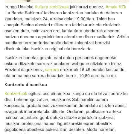
Irungo Udaleko
Kultura zerbitzuak
jakinarazi duenez,
Amaia KZk
‘La Banda Sabinera’ taldearen kontzertua hartuko du datorren
igandean, maiatzak 24, arratsaldeko 19:00etan. Talde hau
Joaquin Sabina abeslari mitikoaren taldeburuek eta ekoizleek
osatzen dute, hain zuzen ere, kantautore ubedarrak atseden
hartzen duenean agertokietara ateratzen diren musikariek. Artista
handiaren errepertorioa maite duten zaleentzat bereziki
diseinatutako ikuskizun original eta berezia da.
Ikuskizun honetaz gozatu nahi duten pertsonek dagoeneko
eskura ditzakete sarrerak udalaren webgune ofizialaren bidez.
Prezioei dagokienez,
sarrera
orokorrak 16,45 euroko kostua du,
eta prima edo sarrera hobariak, berriz, 10,80 euro balio du.
Kontzertu dinamikoa
Kontzertuak
egitura oso dinamikoa izango du eta bi zati bereiziko
dira. Lehenengo zatian, musikariek Sabinarekin batera
konposatu, grabatu edo zuzenekoetan defendatu dituzten abesti
ezagunak interpretatuko dituzte. Ondoren, publikoaren arteko
hainbat boluntario gonbidatuko dituzte agertokira igotzera,
musikari profesional hauen laguntzarekin euren abestirik
gogokoena abesteko aukera izan dezaten. Modu horretan,