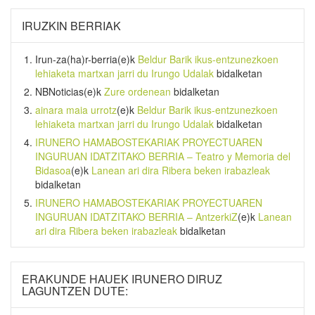
IRUZKIN BERRIAK
Irun-za(ha)r-berria
(e)k
Beldur Barik ikus-entzunezkoen
lehiaketa martxan jarri du Irungo Udalak
bidalketan
NBNoticias
(e)k
Zure ordenean
bidalketan
ainara maia urrotz
(e)k
Beldur Barik ikus-entzunezkoen
lehiaketa martxan jarri du Irungo Udalak
bidalketan
IRUNERO HAMABOSTEKARIAK PROYECTUAREN
INGURUAN IDATZITAKO BERRIA – Teatro y Memoria del
Bidasoa
(e)k
Lanean ari dira Ribera beken irabazleak
bidalketan
IRUNERO HAMABOSTEKARIAK PROYECTUAREN
INGURUAN IDATZITAKO BERRIA – AntzerkiZ
(e)k
Lanean
ari dira Ribera beken irabazleak
bidalketan
ERAKUNDE HAUEK IRUNERO DIRUZ
LAGUNTZEN DUTE: