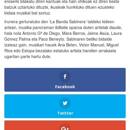
ereserki bilakatu diren kantuak eta hain ohikoak ez diren beste
batzuk uztartuko dituzte, ikusleak hunkituko dituen ezusteko
bidaia musikal bat sortuz.
Irunera gerturatuko den ‘La Banda Sabinera’ taldeko kideen
artean, musika panoraman ibilbide oparoa duten artistak daude,
hala nola Antonio Gª de Diego, Mara Barros, Jaime Asúa, Laura
Gómez Palma eta Paco Beneyto. Sabinaren betiko bidaide
izateaz gain, musikari hauek Ana Belen, Victor Manuel, Miguel
Rios edo Estopa bezalako estatuko artista handien arrakasta
ugaritan parte hartu dute.
Facebook
Twitter