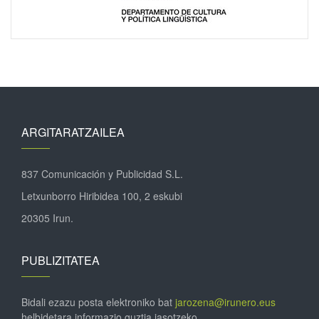
ARGITARATZAILEA
837 Comunicación y Publicidad S.L.
Letxunborro Hiribidea 100, 2 eskubi
20305 Irun.
PUBLIZITATEA
Bidali ezazu posta elektroniko bat
jarozena@irunero.eus
helbidetara informazio guztia jasotzeko.