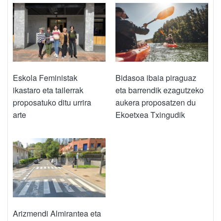
Eskola Feministak
Bidasoa ibaia piraguaz
ikastaro eta tailerrak
eta barrendik ezagutzeko
proposatuko ditu urrira
aukera proposatzen du
arte
Ekoetxea Txingudik
Arizmendi Almirantea eta