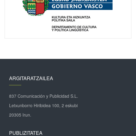
ARGITARATZAILEA
837 Comunicación y Publicidad S.L.
Letxunborro Hiribidea 100, 2 eskubi
20305 Irun.
PUBLIZITATEA