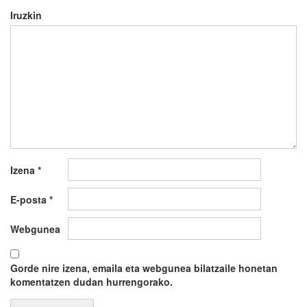
Iruzkin
Izena
*
E-posta
*
Webgunea
Gorde nire izena, emaila eta webgunea bilatzaile honetan
komentatzen dudan hurrengorako.