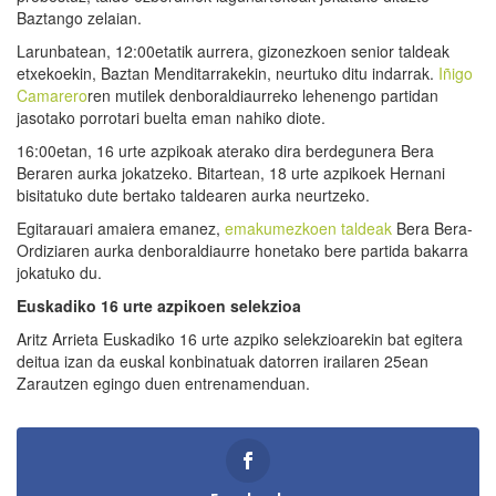
Baztango zelaian.
Larunbatean, 12:00etatik aurrera, gizonezkoen senior taldeak
etxekoekin, Baztan Menditarrakekin, neurtuko ditu indarrak.
Iñigo
Camarero
ren mutilek denboraldiaurreko lehenengo partidan
jasotako porrotari buelta eman nahiko diote.
16:00etan, 16 urte azpikoak aterako dira berdegunera Bera
Beraren aurka jokatzeko. Bitartean, 18 urte azpikoek Hernani
bisitatuko dute bertako taldearen aurka neurtzeko.
Egitarauari amaiera emanez,
emakumezkoen taldeak
Bera Bera-
Ordiziaren aurka denboraldiaurre honetako bere partida bakarra
jokatuko du.
Euskadiko 16 urte azpikoen selekzioa
Aritz Arrieta Euskadiko 16 urte azpiko selekzioarekin bat egitera
deitua izan da euskal konbinatuak datorren irailaren 25ean
Zarautzen egingo duen entrenamenduan.