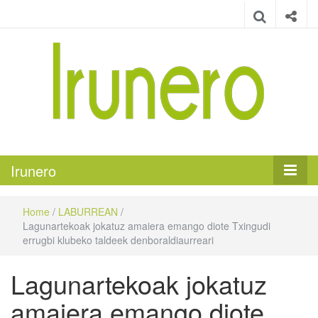
Irunero
Irungo euskarazko aldizkaria
Irunero
Home
/
LABURREAN
/
Lagunartekoak jokatuz amaiera emango diote Txingudi
errugbi klubeko taldeek denboraldiaurreari
Lagunartekoak jokatuz
amaiera emango diote