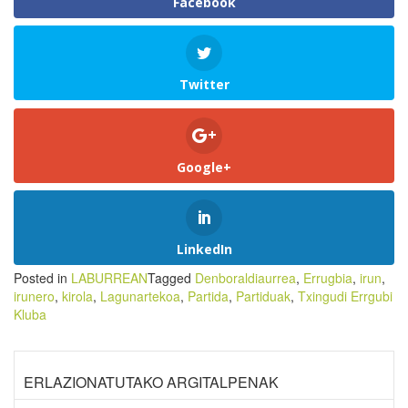
Facebook
Twitter
Google+
LinkedIn
Posted in
LABURREAN
Tagged
Denboraldiaurrea
,
Errugbia
,
irun
,
irunero
,
kirola
,
Lagunartekoa
,
Partida
,
Partiduak
,
Txingudi Errgubi
Kluba
ERLAZIONATUTAKO ARGITALPENAK