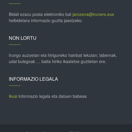
Bidali ezazu posta elektroniko bat
jarozena@irunero.eus
helbidetara informazio guztia jasotzeko.
NON LORTU
Irungo auzoetan eta hiriguneko hainbat lekutan; tabernak,
udal bulegoak … baita hiriko ikastetxe guztietan ere.
INFORMAZIO LEGALA
Ikusi
informazio legala eta datuen babesa