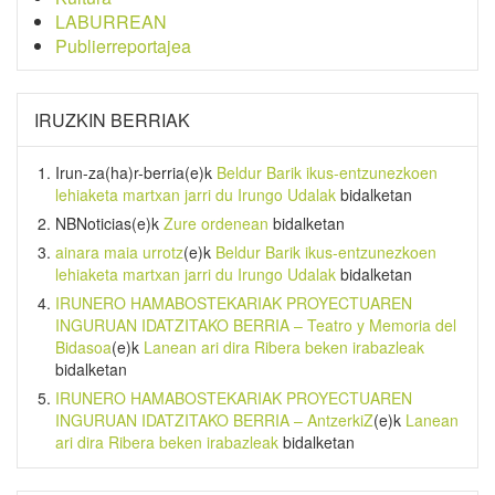
LABURREAN
Publierreportajea
IRUZKIN BERRIAK
Irun-za(ha)r-berria
(e)k
Beldur Barik ikus-entzunezkoen
lehiaketa martxan jarri du Irungo Udalak
bidalketan
NBNoticias
(e)k
Zure ordenean
bidalketan
ainara maia urrotz
(e)k
Beldur Barik ikus-entzunezkoen
lehiaketa martxan jarri du Irungo Udalak
bidalketan
IRUNERO HAMABOSTEKARIAK PROYECTUAREN
INGURUAN IDATZITAKO BERRIA – Teatro y Memoria del
Bidasoa
(e)k
Lanean ari dira Ribera beken irabazleak
bidalketan
IRUNERO HAMABOSTEKARIAK PROYECTUAREN
INGURUAN IDATZITAKO BERRIA – AntzerkiZ
(e)k
Lanean
ari dira Ribera beken irabazleak
bidalketan