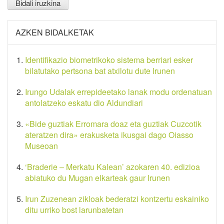
AZKEN BIDALKETAK
Identifikazio biometrikoko sistema berriari esker
bilatutako pertsona bat atxilotu dute Irunen
Irungo Udalak errepideetako lanak modu ordenatuan
antolatzeko eskatu dio Aldundiari
«Bide guztiak Erromara doaz eta guztiak Cuzcotik
ateratzen dira» erakusketa ikusgai dago Oiasso
Museoan
‘Braderie – Merkatu Kalean’ azokaren 40. edizioa
abiatuko du Mugan elkarteak gaur Irunen
Irun Zuzenean zikloak bederatzi kontzertu eskainiko
ditu urriko bost larunbatetan