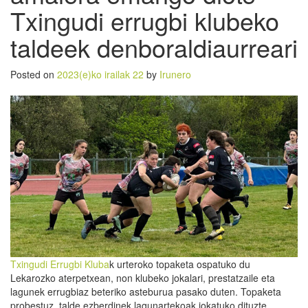
Txingudi errugbi klubeko
taldeek denboraldiaurreari
Posted on
2023(e)ko irailak 22
by
Irunero
Txingudi Errugbi Kluba
k urteroko topaketa ospatuko du
Lekarozko aterpetxean, non klubeko jokalari, prestatzaile eta
lagunek errugbiaz beteriko asteburua pasako duten. Topaketa
probestuz, talde ezberdinek lagunartekoak jokatuko dituzte