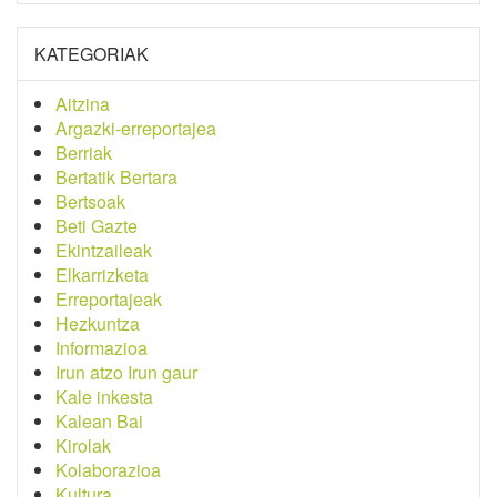
KATEGORIAK
Aitzina
Argazki-erreportajea
Berriak
Bertatik Bertara
Bertsoak
Beti Gazte
Ekintzaileak
Elkarrizketa
Erreportajeak
Hezkuntza
Informazioa
Irun atzo Irun gaur
Kale inkesta
Kalean Bai
Kirolak
Kolaborazioa
Kultura