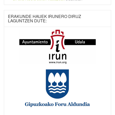
ERAKUNDE HAUEK IRUNERO DIRUZ
LAGUNTZEN DUTE: