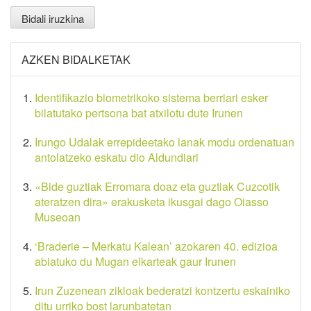
AZKEN BIDALKETAK
Identifikazio biometrikoko sistema berriari esker
bilatutako pertsona bat atxilotu dute Irunen
Irungo Udalak errepideetako lanak modu ordenatuan
antolatzeko eskatu dio Aldundiari
«Bide guztiak Erromara doaz eta guztiak Cuzcotik
ateratzen dira» erakusketa ikusgai dago Oiasso
Museoan
‘Braderie – Merkatu Kalean’ azokaren 40. edizioa
abiatuko du Mugan elkarteak gaur Irunen
Irun Zuzenean zikloak bederatzi kontzertu eskainiko
ditu urriko bost larunbatetan