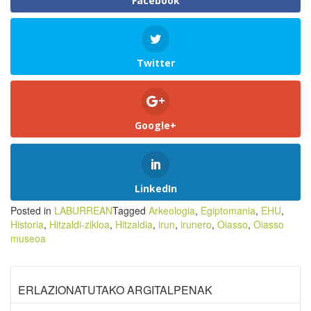
Facebook
Twitter
Google+
LinkedIn
Posted in
LABURREAN
Tagged
Arkeologia
,
Egiptomania
,
EHU
,
Historia
,
Hitzaldi-zikloa
,
Hitzaldia
,
irun
,
irunero
,
Oiasso
,
Oiasso
museoa
ERLAZIONATUTAKO ARGITALPENAK