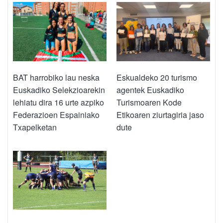
BAT harrobiko lau neska
Eskualdeko 20 turismo
Euskadiko Selekzioarekin
agentek Euskadiko
lehiatu dira 16 urte azpiko
Turismoaren Kode
Federazioen Espainiako
Etikoaren ziurtagiria jaso
Txapelketan
dute