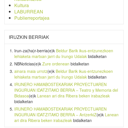
Kultura
LABURREAN
Publierreportajea
IRUZKIN BERRIAK
Irun-za(ha)r-berria
(e)k
Beldur Barik ikus-entzunezkoen
lehiaketa martxan jarri du Irungo Udalak
bidalketan
NBNoticias
(e)k
Zure ordenean
bidalketan
ainara maia urrotz
(e)k
Beldur Barik ikus-entzunezkoen
lehiaketa martxan jarri du Irungo Udalak
bidalketan
IRUNERO HAMABOSTEKARIAK PROYECTUAREN
INGURUAN IDATZITAKO BERRIA – Teatro y Memoria del
Bidasoa
(e)k
Lanean ari dira Ribera beken irabazleak
bidalketan
IRUNERO HAMABOSTEKARIAK PROYECTUAREN
INGURUAN IDATZITAKO BERRIA – AntzerkiZ
(e)k
Lanean
ari dira Ribera beken irabazleak
bidalketan