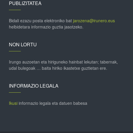
PUBLIZITATEA
Bidali ezazu posta elektroniko bat
jarozena@irunero.eus
helbidetara informazio guztia jasotzeko.
NON LORTU
Irungo auzoetan eta hiriguneko hainbat lekutan; tabernak,
udal bulegoak … baita hiriko ikastetxe guztietan ere.
INFORMAZIO LEGALA
Ikusi
informazio legala eta datuen babesa