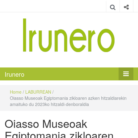
Irunero
Irungo euskarazko aldizkaria
Irunero
Home
/
LABURREAN
/
Oiasso Museoak Egiptomania zikloaren azken hitzaldiarekin
amaituko du 2023ko hitzaldi-denboraldia
Oiasso Museoak
Egiptomania zikloaren