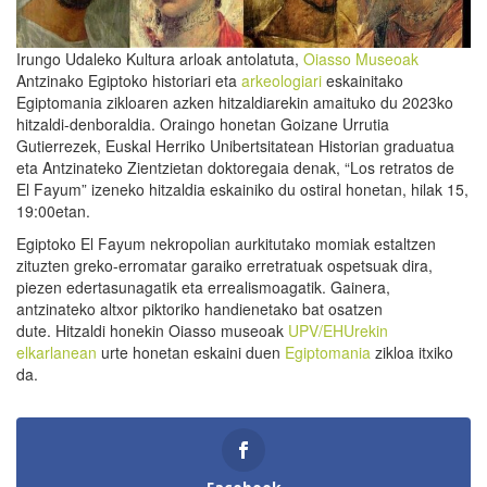
Irungo Udaleko Kultura arloak antolatuta,
Oiasso Museoak
Antzinako Egiptoko historiari eta
arkeologiari
eskainitako
Egiptomania zikloaren azken hitzaldiarekin amaituko du 2023ko
hitzaldi-denboraldia. Oraingo honetan Goizane Urrutia
Gutierrezek, Euskal Herriko Unibertsitatean Historian graduatua
eta Antzinateko Zientzietan doktoregaia denak, “Los retratos de
El Fayum” izeneko hitzaldia eskainiko du ostiral honetan, hilak 15,
19:00etan.
Egiptoko El Fayum nekropolian aurkitutako momiak estaltzen
zituzten greko-erromatar garaiko erretratuak ospetsuak dira,
piezen edertasunagatik eta errealismoagatik. Gainera,
antzinateko altxor piktoriko handienetako bat osatzen
dute. Hitzaldi honekin Oiasso museoak
UPV/EHUrekin
elkarlanean
urte honetan eskaini duen
Egiptomania
zikloa itxiko
da.