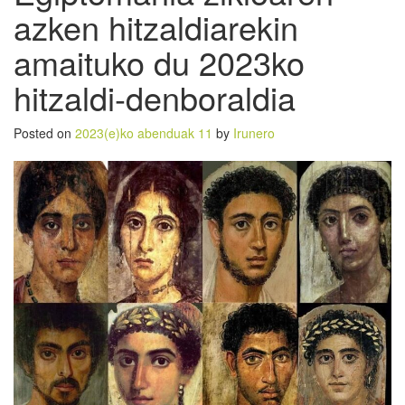
azken hitzaldiarekin
amaituko du 2023ko
hitzaldi-denboraldia
Posted on
2023(e)ko abenduak 11
by
Irunero