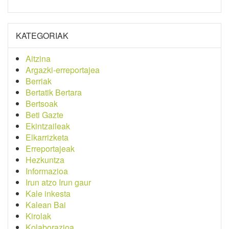
KATEGORIAK
Aitzina
Argazki-erreportajea
Berriak
Bertatik Bertara
Bertsoak
Beti Gazte
Ekintzaileak
Elkarrizketa
Erreportajeak
Hezkuntza
Informazioa
Irun atzo Irun gaur
Kale inkesta
Kalean Bai
Kirolak
Kolaborazioa