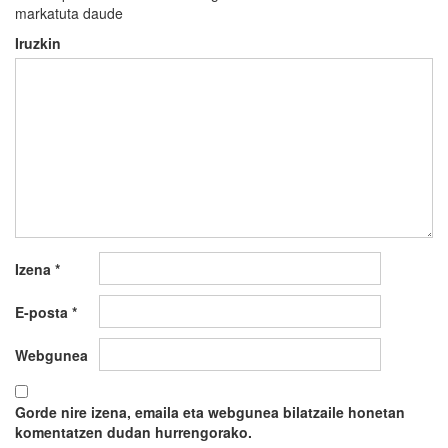
markatuta daude
Iruzkin
Izena
*
E-posta
*
Webgunea
Gorde nire izena, emaila eta webgunea bilatzaile honetan
komentatzen dudan hurrengorako.