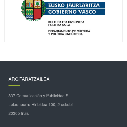
ARGITARATZAILEA
837 Comunicación y Publicidad S.L.
Letxunborro Hiribidea 100, 2 eskubi
20305 Irun.