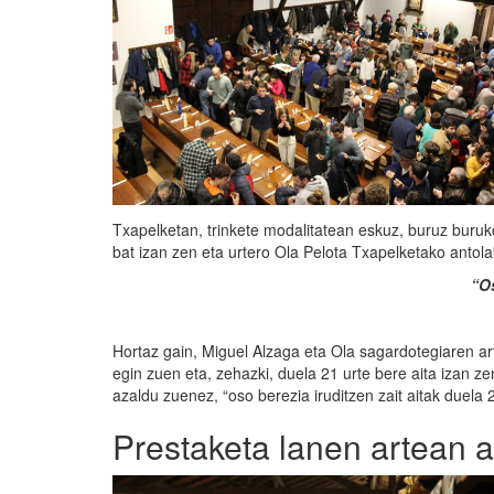
Txapelketan, trinkete modalitatean eskuz, buruz buruk
bat izan zen eta urtero Ola Pelota Txapelketako antol
“Os
Hortaz gain, Miguel Alzaga eta Ola sagardotegiaren arte
egin zuen eta, zehazki, duela 21 urte bere aita izan z
azaldu zuenez, “oso berezia iruditzen zait aitak duela
Prestaketa lanen artean a