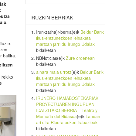
iak
k
putza
IRUZKIN BERRIAK
aio.
Irun-za(ha)r-berria
(e)k
Beldur Barik
ikus-entzunezkoen lehiaketa
tuzte.
martxan jarri du Irungo Udalak
tzen
bidalketan
 baitira.
NBNoticias
(e)k
Zure ordenean
bidalketan
biltzen
ainara maia urrotz
(e)k
Beldur Barik
irekiko
ikus-entzunezkoen lehiaketa
e
martxan jarri du Irungo Udalak
bidalketan
IRUNERO HAMABOSTEKARIAK
PROYECTUAREN INGURUAN
IDATZITAKO BERRIA – Teatro y
Memoria del Bidasoa
(e)k
Lanean
ari dira Ribera beken irabazleak
bidalketan