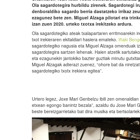
Ola sagardotegira hurbildu zirenek. Sagardotegi ir
denboraldiko sagardo berria dastatzeko irrikaz ze
ezagunez bete zen. Miguel Alzaga pilotari eta trink
izan zuen 2020. urteko txotxa irekitzeko ardura.
Ola sagardotegiko ateak txalapartaren erritmoarekin ire
txot irekieraren ekitaldiari hasiera emateko.
Iñaki Beng
sagardotegiko nagusia eta Miguel Alzaga omenduak iz
sagardotegira sartzen lehenak. Haien atzetik sartutako
eta ezagunekin jantokiko bazter guztiak minutu gutxita
Miguel Alzagak adierazi zuenez, “ohore bat da niretzat
sagardotegiko txotx irekiera egitea”.
Urtero legez, Joxe Mari Genbelzu ibili zen omenaldian 
etxean egongo banintz bezala”, azaldu du Joxe Mari G
beste bereizgarrietako bat dira musika eta bertsolariek