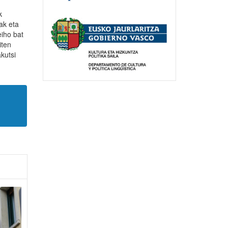
k
ak eta
eiho bat
iten
kutsi