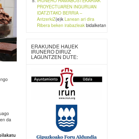
IRUNERO HAMABOSTEKARIAK
PROYECTUAREN INGURUAN
IDATZITAKO BERRIA –
AntzerkiZ
(e)k
Lanean ari dira
Ribera beken irabazleak
bidalketan
ERAKUNDE HAUEK
IRUNERO DIRUZ
LAGUNTZEN DUTE:
engo
tuago
zen da
bilakatu