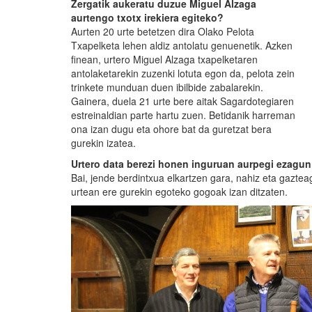
Zergatik aukeratu duzue Miguel Alzaga
aurtengo txotx irekiera egiteko?
Aurten 20 urte betetzen dira Olako Pelota
Txapelketa lehen aldiz antolatu genuenetik. Azken
finean, urtero Miguel Alzaga txapelketaren
antolaketarekin zuzenki lotuta egon da, pelota zein
trinkete munduan duen ibilbide zabalarekin.
Gainera, duela 21 urte bere aitak Sagardotegiaren
estreinaldian parte hartu zuen. Betidanik harreman
ona izan dugu eta ohore bat da guretzat bera
gurekin izatea.
Urtero data berezi honen inguruan aurpegi ezagun 
Bai, jende berdintxua elkartzen gara, nahiz eta gazt
urtean ere gurekin egoteko gogoak izan ditzaten.