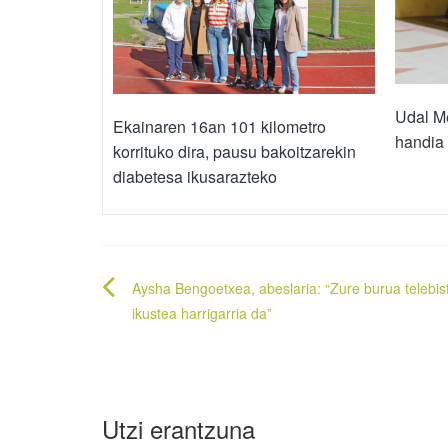
Udal Me
Ekainaren 16an 101 kilometro
handia
korrituko dira, pausu bakoitzarekin
diabetesa ikusarazteko
Bidalketetan
Aysha Bengoetxea, abeslaria: “Zure burua telebis
zehar
ikustea harrigarria da”
nabigatu
Utzi erantzuna