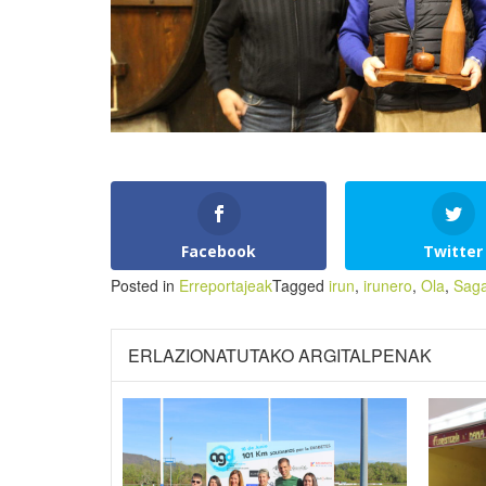
Facebook
Twitter
Posted in
Erreportajeak
Tagged
irun
,
irunero
,
Ola
,
Sag
ERLAZIONATUTAKO ARGITALPENAK