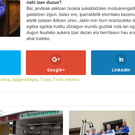
nahi izan duzue?
Bai, jendeak asktoan txuleta sukaldatzeko moduarengati
galdetzen zigun, batez ere, iparraldetik etorritako bezero
atetik zelatan ibiltzen ziren. Jakin-min horri erantzuteko l
egitea egokia iruditu zitzaigun mundu guztiak nola lan eg
dugun ikusteko aukera izan dezan eta berritasun hau era
ahal izateko.
Google+
LinkedIn
ardoa
,
Sagardotegia
,
Txotx
,
Txotx irekiera