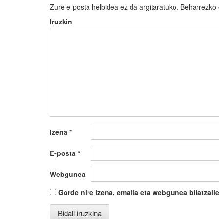
Zure e-posta helbidea ez da argitaratuko.
Beharrezko
Iruzkin
Izena
*
E-posta
*
Webgunea
Gorde nire izena, emaila eta webgunea bilatza