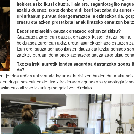
irekiera asko ikusi dituzte. Hala ere, sagardotegiko nagus
azaldu duenez, txotx denboraldi berri bat zabaldu aurreti
urduritasun puntua desagerraraztea ia ezinezkoa da, gor
ernatu eta azken prestaketa lanak fintzeko esnatzen baitz
Esperientziarekin gauzak errazago egiten zaizkizu?
Gazteagoa zarenean gauzak errazago ikusten dituzu, baina,
helduagoa zarenean aldiz, urduritasunek gehiago estutzen zai
Izan ere, gauza gehiago ikusten dituzu eta kezka gehiago sor
zaizkizu buruan, dena ondo ateratzeko gauza asko ukitu behar
Txotxa ireki aurretik jendea sagardoa dastatzeko gogoz i
da?
, jendea ardien antzera ate ingurura hurbiltzen hasten da, ataka noiz 
sten dugu, besteak beste, txotx irekieraren egunean sargadotegia jend
 asko bazkaltzeko lekurik gabe gelditzen direlako.