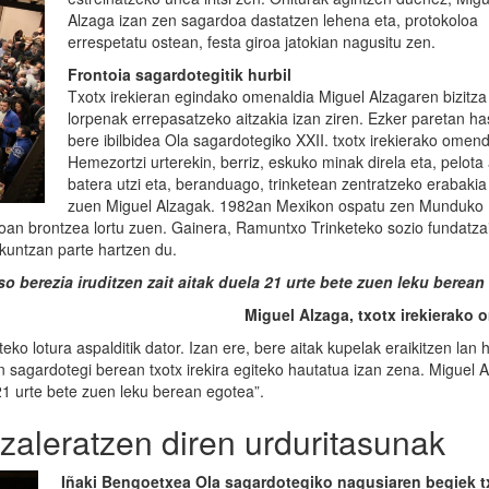
Alzaga izan zen sagardoa dastatzen lehena eta, protokoloa
errespetatu ostean, festa giroa jatokian nagusitu zen.
Frontoia sagardotegitik hurbil
Txotx irekieran egindako omenaldia Miguel Alzagaren bizitza 
lorpenak errepasatzeko aitzakia izan ziren. Ezker paretan ha
bere ibilbidea Ola sagardotegiko XXII. txotx irekierako omen
Hemezortzi urterekin, berriz, eskuko minak direla eta, pelota
batera utzi eta, beranduago, trinketean zentratzeko erabakia
zuen Miguel Alzagak. 1982an Mexikon ospatu zen Munduko P
oan brontzea lortu zuen. Gainera, Ramuntxo Trinketeko sozio fundatza
akuntzan parte hartzen du.
o berezia iruditzen zait aitak duela 21 urte bete zuen leku berean
Miguel Alzaga, txotx irekierako
ko lotura aspalditik dator. Izan ere, bere aitak kupelak eraikitzen lan 
en sagardotegi berean txotx irekira egiteko hautatua izan zena. Miguel 
 21 urte bete zuen leku berean egotea”.
zaleratzen diren urduritasunak
Iñaki Bengoetxea Ola sagardotegiko nagusiaren begiek t