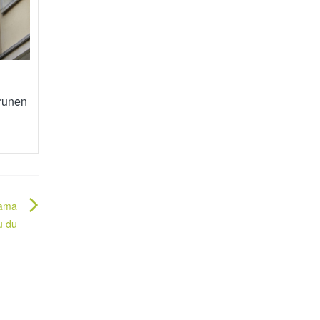
Irunen
rama
u du