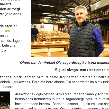
undarra
uden aurpegi
ete jokalariak
ki ziren XXII.
oetxea
an ziren
 senide, lagun
n bete ziren.
 Ola
“Ohore bat da niretzat Ola sagardotegiko txotx irekiera
Miguel Alzaga, txotx irekierako
zehar aurkezle lanetan. “Ardura baino, lagunartean hizketan ari naizela 
enbelzu aurkezleak. Bera eta bere ahotsa Ola sagardotegiko txotx irek
in batera.
Aurkezpenak egin ostean, Anjel Mari Peñagarikano y Aitor M
bertsolariek frontoiaren mundua sagardotegi ingurura hurbil
haien bertsoen bitartez. Bertsoen ostean, kupela ireki eta s
estreinatzeko unea iritsi zen. Ohiturak agintzen duenez, Migu