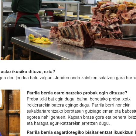
asko ikusiko dituzu, ezta?
eagoa den jendea batu zaigun. Jendea ondo zaintzen saiatzen gara hurr
Parrila berria estreinatzeko probak egin dituzue?
Proba txiki bat egin dugu, baina, benetako proba txotx
irekierarekin batera egingo dugu. Parrila berri honekin
sukaldariarentzako berotasun gutxiago eman eta babes
egotea nahi genuen. Kajoian brasa gora eta behera ibilt
eta haragia egur-ikatzarekin erretzen dugu.
Parrila berria sagardotegiko bisitarientzat ikuskizun 