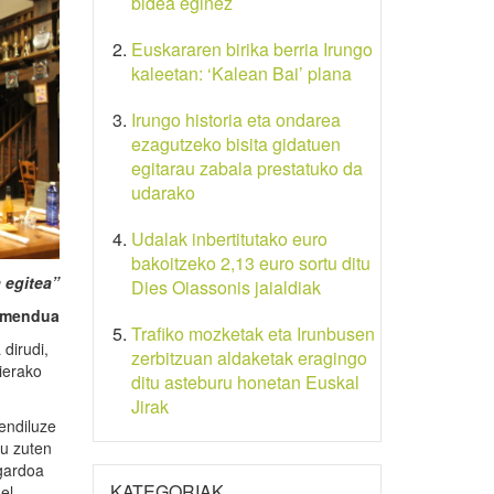
bidea eginez
Euskararen birika berria Irungo
kaleetan: ‘Kalean Bai’ plana
Irungo historia eta ondarea
ezagutzeko bisita gidatuen
egitarau zabala prestatuko da
udarako
Udalak inbertitutako euro
bakoitzeko 2,13 euro sortu ditu
 egitea”
Dies Oiassonis jaialdiak
 omendua
Trafiko mozketak eta Irunbusen
dirudi,
zerbitzuan aldaketak eragingo
ierako
ditu asteburu honetan Euskal
Jirak
endiluze
du zuten
agardoa
KATEGORIAK
el