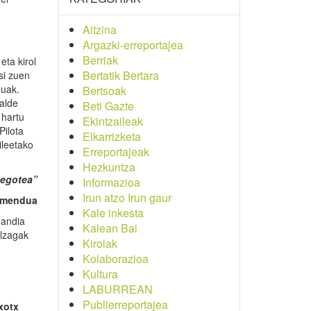
Aitzina
Argazki-erreportajea
Berriak
eta kirol
Bertatik Bertara
si zuen
duak.
Bertsoak
 alde
Beti Gazte
 hartu
Ekintzaileak
ilota
Elkarrizketa
ileetako
Erreportajeak
Hezkuntza
 egotea”
Informazioa
Irun atzo Irun gaur
 omendua
Kale inkesta
handia
Kalean Bai
Alzagak
Kirolak
Kolaborazioa
Kultura
LABURREAN
Publierreportajea
xotx