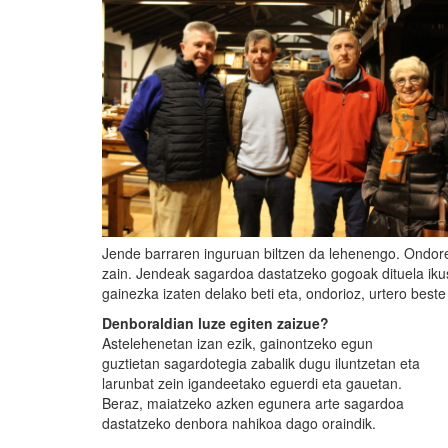
Jende barraren inguruan biltzen da lehenengo. Ondoren
zain. Jendeak sagardoa dastatzeko gogoak dituela iku
gainezka izaten delako beti eta, ondorioz, urtero beste
Denboraldian luze egiten zaizue?
Astelehenetan izan ezik, gainontzeko egun
guztietan sagardotegia zabalik dugu iluntzetan eta
larunbat zein igandeetako eguerdi eta gauetan.
Beraz, maiatzeko azken egunera arte sagardoa
dastatzeko denbora nahikoa dago oraindik.