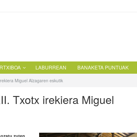
RTXIBOA
LABURREAN
BANAKETA PUNTUAK
irekiera Miguel Alzagaren eskutik
I. Txotx irekiera Miguel
 gozatu zuten