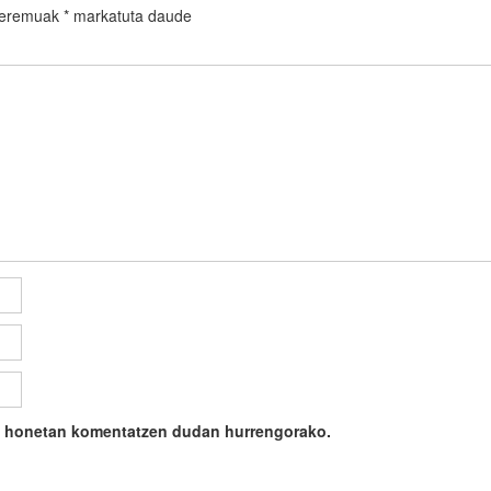
 eremuak
*
markatuta daude
ile honetan komentatzen dudan hurrengorako.