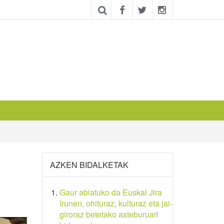
AZKEN BIDALKETAK
Gaur abiatuko da Euskal Jira
Irunen, ohituraz, kulturaz eta jai-
giroraz betetako asteburuari