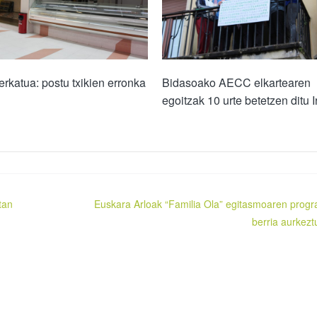
rkatua: postu txikien erronka
Bidasoako AECC elkartearen
egoitzak 10 urte betetzen ditu 
tan
Euskara Arloak “Familia Ola” egitasmoaren prog
berria aurkezt