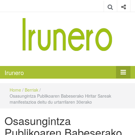
Irunero
Irungo euskarazko aldizkaria
Irunero
Home
/
Berriak
/
Osasungintza Publikoaren Babeserako Hiritar Sareak
manifestazioa deitu du urtarrilaren 30erako
Osasungintza
Publikoaren Babeserako