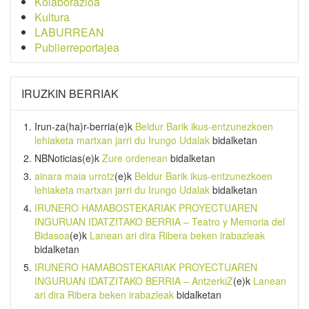
Kolaborazioa
Kultura
LABURREAN
Publierreportajea
IRUZKIN BERRIAK
Irun-za(ha)r-berria
(e)k
Beldur Barik ikus-entzunezkoen
lehiaketa martxan jarri du Irungo Udalak
bidalketan
NBNoticias
(e)k
Zure ordenean
bidalketan
ainara maia urrotz
(e)k
Beldur Barik ikus-entzunezkoen
lehiaketa martxan jarri du Irungo Udalak
bidalketan
IRUNERO HAMABOSTEKARIAK PROYECTUAREN
INGURUAN IDATZITAKO BERRIA – Teatro y Memoria del
Bidasoa
(e)k
Lanean ari dira Ribera beken irabazleak
bidalketan
IRUNERO HAMABOSTEKARIAK PROYECTUAREN
INGURUAN IDATZITAKO BERRIA – AntzerkiZ
(e)k
Lanean
ari dira Ribera beken irabazleak
bidalketan