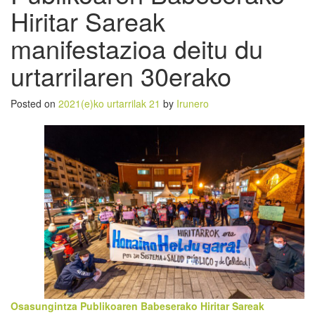
Hiritar Sareak
manifestazioa deitu du
urtarrilaren 30erako
Posted on
2021(e)ko urtarrilak 21
by
Irunero
Osasungintza Publikoaren Babeserako Hiritar Sareak