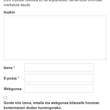
markatuta daude
Iruzkin
Izena
*
E-posta
*
Webgunea
Gorde nire izena, emaila eta webgunea bilatzaile honetan
komentatzen dudan hurrengorako.