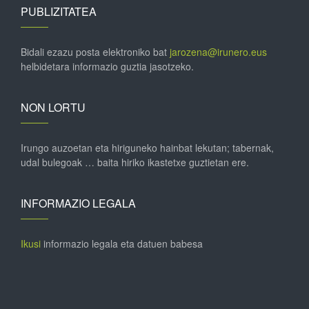
PUBLIZITATEA
Bidali ezazu posta elektroniko bat
jarozena@irunero.eus
helbidetara informazio guztia jasotzeko.
NON LORTU
Irungo auzoetan eta hiriguneko hainbat lekutan; tabernak,
udal bulegoak … baita hiriko ikastetxe guztietan ere.
INFORMAZIO LEGALA
Ikusi
informazio legala eta datuen babesa