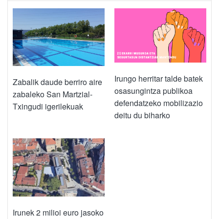
Irungo herritar talde batek
Zabalik daude berriro aire
osasungintza publikoa
zabaleko San Martzial-
defendatzeko mobilizazio
Txingudi igerilekuak
deitu du biharko
Irunek 2 milioi euro jasoko