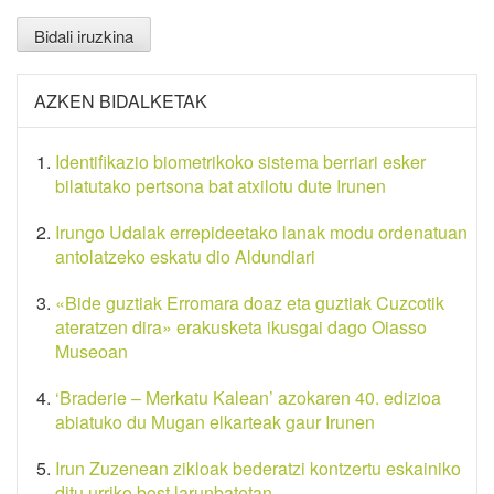
AZKEN BIDALKETAK
Identifikazio biometrikoko sistema berriari esker
bilatutako pertsona bat atxilotu dute Irunen
Irungo Udalak errepideetako lanak modu ordenatuan
antolatzeko eskatu dio Aldundiari
«Bide guztiak Erromara doaz eta guztiak Cuzcotik
ateratzen dira» erakusketa ikusgai dago Oiasso
Museoan
‘Braderie – Merkatu Kalean’ azokaren 40. edizioa
abiatuko du Mugan elkarteak gaur Irunen
Irun Zuzenean zikloak bederatzi kontzertu eskainiko
ditu urriko bost larunbatetan