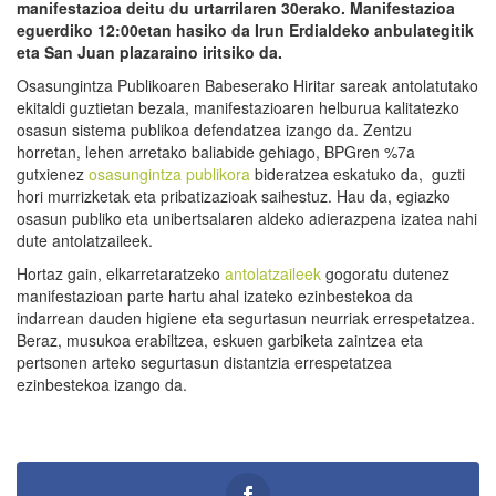
manifestazioa deitu du urtarrilaren 30erako. Manifes
tazioa
eguerdiko 12:00etan hasiko da Irun Erdialdeko anbulategitik
eta San Juan plazaraino iritsiko da.
Osasungintza Publikoaren Babeserako Hiritar sareak antolatutako
ekitaldi guztietan bezala, manifestazioaren helburua kalitatezko
osasun sistema publikoa defendatzea izango da. Zentzu
horretan, lehen arretako baliabide gehiago, BPGren %7a
gutxienez
osasungintza publikora
bideratzea eskatuko da, guzti
hori murrizketak eta pribatizazioak saihestuz. Hau da, egiazko
osasun publiko eta unibertsalaren aldeko adierazpena izatea nahi
dute antolatzaileek.
Hortaz gain, elkarretaratzeko
antolatzaileek
gogoratu dutenez
manifestazioan parte hartu ahal izateko ezinbestekoa da
indarrean dauden higiene eta segurtasun neurriak errespetatzea.
Beraz, musukoa erabiltzea, eskuen garbiketa zaintzea eta
pertsonen arteko segurtasun distantzia errespetatzea
ezinbestekoa izango da.