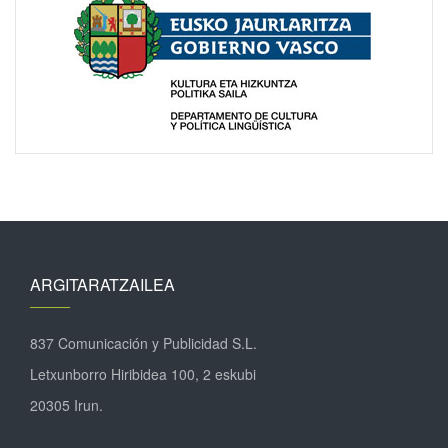
ARGITARATZAILEA
837 Comunicación y Publicidad S.L.
Letxunborro Hiribidea 100, 2 eskubi
20305 Irun.