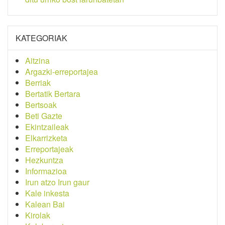
KATEGORIAK
Aitzina
Argazki-erreportajea
Berriak
Bertatik Bertara
Bertsoak
Beti Gazte
Ekintzaileak
Elkarrizketa
Erreportajeak
Hezkuntza
Informazioa
Irun atzo Irun gaur
Kale inkesta
Kalean Bai
Kirolak