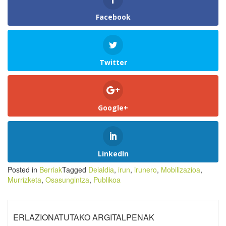
Facebook
Twitter
Google+
LinkedIn
Posted in
Berriak
Tagged
Deialdia
,
irun
,
irunero
,
Mobilizazioa
,
Murrizketa
,
Osasungintza
,
Publikoa
ERLAZIONATUTAKO ARGITALPENAK