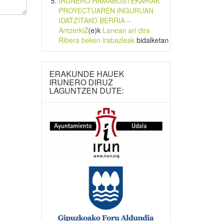
IRUNERO HAMABOSTEKARIAK
PROYECTUAREN INGURUAN
IDATZITAKO BERRIA –
AntzerkiZ
(e)k
Lanean ari dira
Ribera beken irabazleak
bidalketan
ERAKUNDE HAUEK
IRUNERO DIRUZ
LAGUNTZEN DUTE: