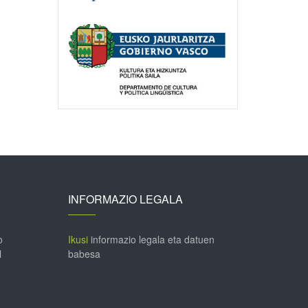
INFORMAZIO LEGALA
o
Ikusi
informazio legala eta datuen
l
babesa