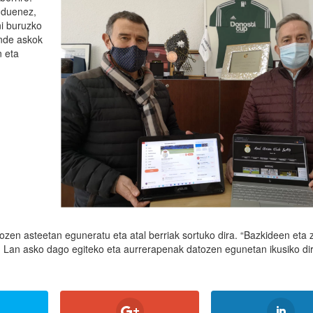
i duenez,
ni buruzko
nde askok
n eta
zen asteetan eguneratu eta atal berriak sortuko dira. “Bazkideen eta 
. Lan asko dago egiteko eta aurrerapenak datozen egunetan ikusiko di