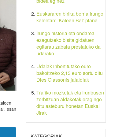
bidea eginez
Euskararen birika berria Irungo
kaleetan: ‘Kalean Bai’ plana
Irungo historia eta ondarea
ezagutzeko bisita gidatuen
egitarau zabala prestatuko da
udarako
Udalak inbertitutako euro
bakoitzeko 2,13 euro sortu ditu
Dies Oiassonis jaialdiak
Trafiko mozketak eta Irunbusen
zerbitzuan aldaketak eragingo
zaleen
ditu asteburu honetan Euskal
ra”, esan
Jirak
KATEGORIAK