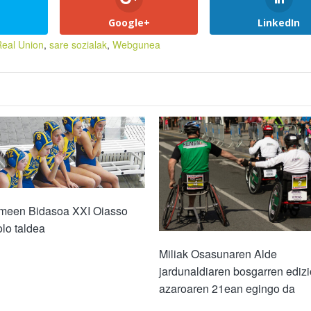
Google+
LinkedIn
eal Union
,
sare sozialak
,
Webgunea
een Bidasoa XXI Oiasso
lo taldea
Miliak Osasunaren Alde
jardunaldiaren bosgarren ediz
azaroaren 21ean egingo da