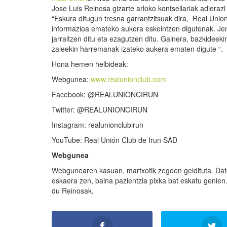
Jose Luis Reinosa gizarte arloko kontseilariak adieraz
“Eskura ditugun tresna garrantzitsuak dira, Real Unio
informazioa emateko aukera eskeintzen digutenak. Je
jarraitzen ditu eta ezagutzen ditu. Gainera, bazkideeki
zaleekin harremanak izateko aukera ematen digute “.
Hona hemen helbideak:
Webgunea:
www.realunionclub.com
Facebook: @REALUNIONCIRUN
Twitter: @REALUNIONCIRUN
Instagram: realunionclubirun
YouTube: Real Unión Club de Irun SAD
Webgunea
Webgunearen kasuan, martxotik zegoen geldituta. Dato
eskaera zen, baina pazientzia pixka bat eskatu genien
du Reinosak.