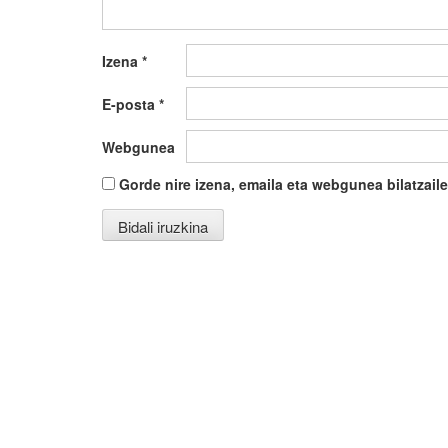
Izena
*
E-posta
*
Webgunea
Gorde nire izena, emaila eta webgunea bilatza