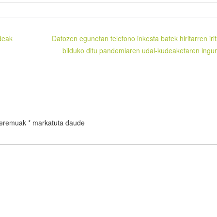
ideak
Datozen egunetan telefono inkesta batek hiritarren irit
bilduko ditu pandemiaren udal-kudeaketaren ingu
 eremuak
*
markatuta daude