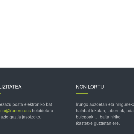
IZITATEA
NON LORTU
 ezazu posta elektroniko bat
Irungo auzoetan eta hirigunek
ena@irunero.eus
helbidetara
hainbat lekutan; tabernak, uda
azio guztia jasotzeko.
bulegoak … baita hiriko
ikastetxe guztietan ere.