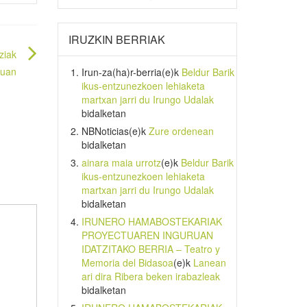
IRUZKIN BERRIAK
ziak
ruan
Irun-za(ha)r-berria
(e)k
Beldur Barik
ikus-entzunezkoen lehiaketa
martxan jarri du Irungo Udalak
bidalketan
NBNoticias
(e)k
Zure ordenean
bidalketan
ainara maia urrotz
(e)k
Beldur Barik
ikus-entzunezkoen lehiaketa
martxan jarri du Irungo Udalak
bidalketan
IRUNERO HAMABOSTEKARIAK
PROYECTUAREN INGURUAN
IDATZITAKO BERRIA – Teatro y
Memoria del Bidasoa
(e)k
Lanean
ari dira Ribera beken irabazleak
bidalketan