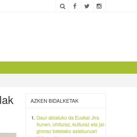
lak
AZKEN BIDALKETAK
Gaur abiatuko da Euskal Jira
Irunen, ohituraz, kulturaz eta jai-
giroraz betetako asteburuari