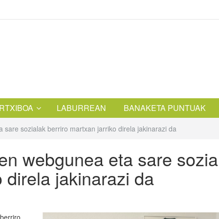
RTXIBOA
LABURREAN
BANAKETA PUNTUAK
sare sozialak berriro martxan jarriko direla jakinarazi da
ren webgunea eta sare sozia
 direla jakinarazi da
berriro.