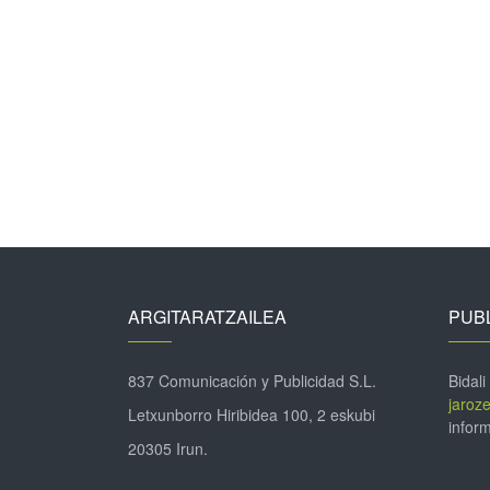
ARGITARATZAILEA
PUBL
837 Comunicación y Publicidad S.L.
Bidali
jaroz
Letxunborro Hiribidea 100, 2 eskubi
inform
20305 Irun.