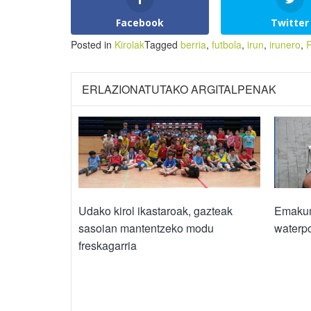
Facebook
Twitter
Posted in
Kirolak
Tagged
berria
,
futbola
,
irun
,
irunero
,
R
ERLAZIONATUTAKO ARGITALPENAK
Udako kirol ikastaroak, gazteak
Emakum
sasoian mantentzeko modu
waterpo
freskagarria