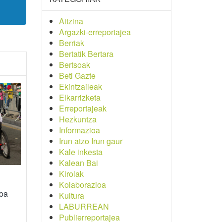
Aitzina
Argazki-erreportajea
Berriak
Bertatik Bertara
Bertsoak
Beti Gazte
Ekintzaileak
Elkarrizketa
Erreportajeak
Hezkuntza
Informazioa
Irun atzo Irun gaur
Kale inkesta
Kalean Bai
Kirolak
Kolaborazioa
ioa
Kultura
LABURREAN
Publierreportajea