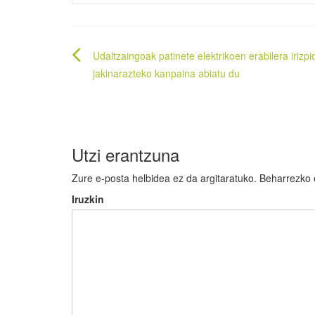
Bidalketetan
Udaltzaingoak patinete elektrikoen erabilera irizp
zehar
jakinarazteko kanpaina abiatu du
nabigatu
Utzi erantzuna
Zure e-posta helbidea ez da argitaratuko.
Beharrezko
Iruzkin