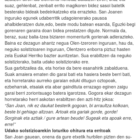
suaz, gehienbat, zenbait errito magikoren bidez sasoi batetik
besterako bideak bedeinkatzeko eta errazteko. San Joanen
inguruko egunek udaberritik udagoienerako pausoa
ahalbideratzen dute,edo, beste modu batean esanda, Eguzki-begi
gorenaren garaira doan bidea prestatzen digute. Normala da,
beraz, suaz balia-tzea biziaren momenturik gorienak adierazteko.
Baina ez dezagun ahantz negua Olen-tzeroren inguruan, hau da,
neguko solstizioaren inguruan, Olentzero enborra piztuz hasten
zela Euskal Herriko bazter aunitzetan. Sua erabiltzen da neguko
solstiziorako, baita udako solstiziorako ere.
Sua garbitzailea da, eta horixe da bere esanahirik zabalduena.
Suak amaiera ematen dio garai bati eta hasiera beste berri bati,
eta horretarako aurreko garaian eduki ditugun oztopoak,
ezbeharrak, etsaiak eta abar gaindituta errazago eginen zaigu
garai berri zoriontsuago batera igarotzea. Gogora ekar dezagun
horretarako herri askotan erabiltzen den azti-hitz jokoa:
“San Joan, nik ez daukat besterik gogoan, bi arraultza kolkoan,
beste bi gehiago altzoan. Artoak eta gariak gorde, gorde!
Sorginak eta aztiak / gure artean beude! Sugeak eta apoak erre,
erre!”
Udako solstizioarekin loturiko ohitura eta erritoak
San Joan gauean, onena da gure etxetik hurbilen pizten den su-