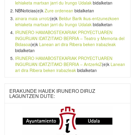
lehiaketa martxan jarri du Irungo Udalak
bidalketan
NBNoticias
(e)k
Zure ordenean
bidalketan
ainara maia urrotz
(e)k
Beldur Barik ikus-entzunezkoen
lehiaketa martxan jarri du Irungo Udalak
bidalketan
IRUNERO HAMABOSTEKARIAK PROYECTUAREN
INGURUAN IDATZITAKO BERRIA – Teatro y Memoria del
Bidasoa
(e)k
Lanean ari dira Ribera beken irabazleak
bidalketan
IRUNERO HAMABOSTEKARIAK PROYECTUAREN
INGURUAN IDATZITAKO BERRIA – AntzerkiZ
(e)k
Lanean
ari dira Ribera beken irabazleak
bidalketan
ERAKUNDE HAUEK IRUNERO DIRUZ
LAGUNTZEN DUTE: