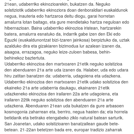
21ean, udaberriko ekinozioarekin, bukatzen da. Neguko
solstiziotik udaberriko ekinoziora doan denboraldiari euskaldunok
negua, inauteria edo hartzaroa deitu diogu, garai horretan
amalurra lotan baitago, eta gure mendietako hartza neguloan edo
hibernazioan. Baina udaberriko ekinozioa iristean, hartzarekin
batera, amalurra esnatuko da, indarrik gabe izen den Eki edo
Eguzki (euskaldunontzat bizi-tzaren jainkosa) berpiztuko da, uztak
azalduko dira eta gizakiaren bizimodua lur azalean izanen da,
aisagoa, errazagoa, neguko leize-zuloen babesa, behin-
behinekoz baztertuta.
Udaberriko ekinozioa den martxoaren 21etik neguko solstizioa
den abenduaren 21a arte uda izanen da. Halaber, uda edo udara
hiru zatitan banatzen da: udaberria, udagoiena eta udazkena.
Udaberriko ekinozioa den martxoaren 21etik udako solstizioa den
ekaineko 21a arte udaberria daukagu, ekainaren 21etik
udazkeneko ekinozioa den irailaren 22a arte udagoiena, eta
irailaren 22tik neguko solstizioa den abenduaren 21a arte
udazkena. Abenduaren 21ean uda bukatzen da gure arbasoen
kosmogonia zaharrean eta, berriro, negua hasten da; eta horrela
betidanik eta betirako etengabeko ziklo natural batean sarturik.
San Joanetan, udako solstizioaren banatzailean gaude bete-
betean. 21-22an betetzen bada ere, europar tradizio zaharrak