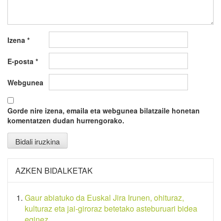
Izena
*
E-posta
*
Webgunea
Gorde nire izena, emaila eta webgunea bilatzaile honetan
komentatzen dudan hurrengorako.
AZKEN BIDALKETAK
Gaur abiatuko da Euskal Jira Irunen, ohituraz,
kulturaz eta jai-giroraz betetako asteburuari bidea
eginez