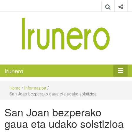
Irunero
Irungo euskarazko aldizkaria
Irunero
Home
/
Informazioa
/
San Joan bezperako gaua eta udako solstizioa
San Joan bezperako
gaua eta udako solstizioa