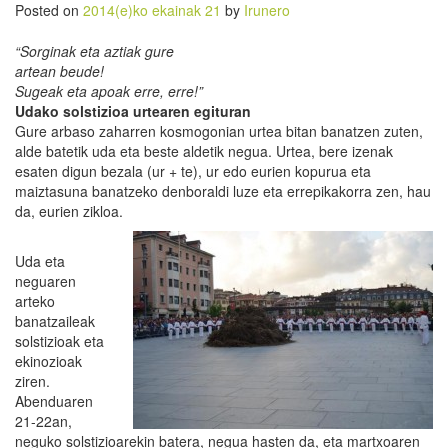
Posted on
2014(e)ko ekainak 21
by
Irunero
“Sorginak eta aztiak gure
artean beude!
Sugeak eta apoak erre, erre!”
Udako solstizioa urtearen egituran
Gure arbaso zaharren kosmogonian urtea bitan banatzen zuten,
alde batetik uda eta beste aldetik negua. Urtea, bere izenak
esaten digun bezala (ur + te), ur edo eurien kopurua eta
maiztasuna banatzeko denboraldi luze eta errepikakorra zen, hau
da, eurien zikloa.
Uda eta
neguaren
arteko
banatzaileak
solstizioak eta
ekinozioak
ziren.
Abenduaren
21-22an,
neguko solstizioarekin batera, negua hasten da, eta martxoaren