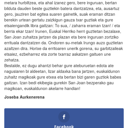
metara hurbiltzea, eta ahal izanez gero, bere inguruan, bertan
bilduta dauden beste guztiekin batera dantzatzea, eta, ausartuz
gero, jauziren bat egitea suaren gainetik, suak eraman ditzan
berekin urtean gertatu zaizkigun gauza txar guztiak eta gure
etsaiengandik libra gaitzan: To sua, / zaharra eraman tzan! / eta
berria ekar tzan! Irunen, Euskal Herriko herri guztietan bezalaxe,
San Joan zuhaitza jartzen da plazan eta bere inguruan zortziko
errituala dantzatzen da. Ondoren su-metak Irungo auzo guztietan
azaltzen dira. Horixe da erritoaren unerik gorena, su garbitzaileak
etsaiez, ezbeharrez eta zorte txarraz askatzen gaituen une
zehatza.
Bestalde, ez dugu ahantzi behar gure ateburuetan edota ate
nagusiaren bi aldeetan, lizar aldaxka bana jartzen, euskaldunon
zuhaitz magikoak gure etxea eta bertan bizi garen guztiok babes
gaitzan. Izan bedi ekibegia gurekin San Joan bezperako gau
magikoan, euskaldunon akelarre handian!
Joseba Aurkenerena
Facebook