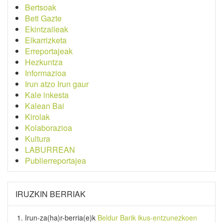
Bertsoak
Beti Gazte
Ekintzaileak
Elkarrizketa
Erreportajeak
Hezkuntza
Informazioa
Irun atzo Irun gaur
Kale inkesta
Kalean Bai
Kirolak
Kolaborazioa
Kultura
LABURREAN
Publierreportajea
IRUZKIN BERRIAK
Irun-za(ha)r-berria
(e)k
Beldur Barik ikus-entzunezkoen