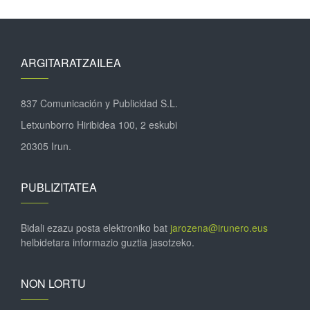
ARGITARATZAILEA
837 Comunicación y Publicidad S.L.
Letxunborro Hiribidea 100, 2 eskubi
20305 Irun.
PUBLIZITATEA
Bidali ezazu posta elektroniko bat
jarozena@irunero.eus
helbidetara informazio guztia jasotzeko.
NON LORTU