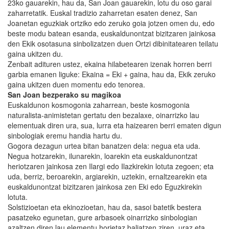
23ko gauarekin, hau da, San Joan gauarekin, lotu du oso garai
zaharretatik. Euskal tradizio zaharretan esaten denez, San
Joanetan eguzkiak ortziko edo zeruko goia jotzen omen du, edo
beste modu batean esanda, euskaldunontzat bizitzaren jainkosa
den Ekik osotasuna sinbolizatzen duen Ortzi dibinitatearen teilatu
gaina ukitzen du.
Zenbait adituren ustez, ekaina hilabetearen izenak horren berri
garbia emanen liguke: Ekaina = Eki + gaina, hau da, Ekik zeruko
gaina ukitzen duen momentu edo tenorea.
San Joan bezperako su magikoa
Euskaldunon kosmogonia zaharrean, beste kosmogonia
naturalista-animistetan gertatu den bezalaxe, oinarrizko lau
elementuak diren ura, sua, lurra eta haizearen berri ematen digun
sinbologiak eremu handia hartu du.
Gogora dezagun urtea bitan banatzen dela: negua eta uda.
Negua hotzarekin, ilunarekin, loarekin eta euskaldunontzat
heriotzaren jainkosa zen Ilargi edo Ilazkirekin lotuta zegoen; eta
uda, berriz, beroarekin, argiarekin, uztekin, ernaltzearekin eta
euskaldunontzat bizitzaren jainkosa zen Eki edo Eguzkirekin
lotuta.
Solstizioetan eta ekinozioetan, hau da, sasoi batetik bestera
pasatzeko egunetan, gure arbasoek oinarrizko sinbologian
azaltzen diren lau elementu horietaz baliatzen ziren, uraz eta