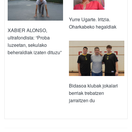
Yurre Ugarte. Iritzia.
Oharkabeko hegaldiak
XABIER ALONSO,
ultrafondista: “Proba
luzeetan, sekulako
beheraldiak izaten dituzu”
Bidasoa klubak jokalari
berriak trebatzen
jarraitzen du