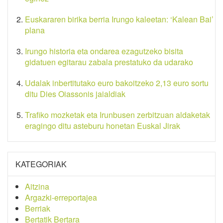
Euskararen birika berria Irungo kaleetan: ‘Kalean Bai’
plana
Irungo historia eta ondarea ezagutzeko bisita
gidatuen egitarau zabala prestatuko da udarako
Udalak inbertitutako euro bakoitzeko 2,13 euro sortu
ditu Dies Oiassonis jaialdiak
Trafiko mozketak eta Irunbusen zerbitzuan aldaketak
eragingo ditu asteburu honetan Euskal Jirak
KATEGORIAK
Aitzina
Argazki-erreportajea
Berriak
Bertatik Bertara