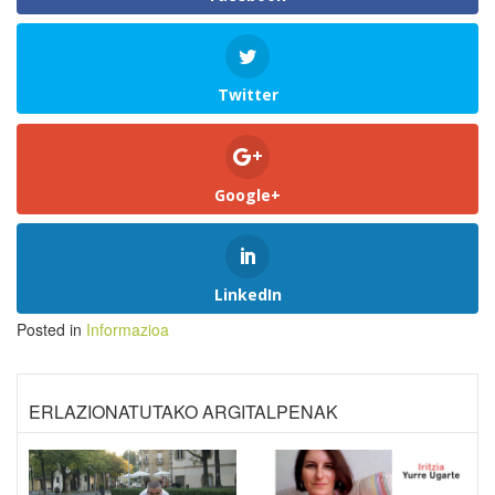
Twitter
Google+
LinkedIn
Posted in
Informazioa
ERLAZIONATUTAKO ARGITALPENAK