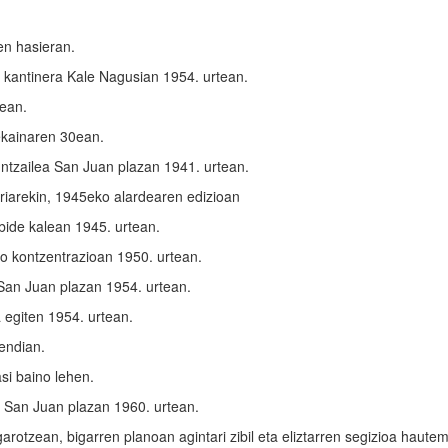
en hasieran.
kantinera Kale Nagusian 1954. urtean.
tean.
ekainaren 30ean.
guntzailea San Juan plazan 1941. urtean.
riarekin, 1945eko alardearen edizioan
bide kalean 1945. urtean.
 kontzentrazioan 1950. urtean.
 San Juan plazan 1954. urtean.
 egiten 1954. urtean.
endian.
si baino lehen.
a San Juan plazan 1960. urtean.
igarotzean, bigarren planoan agintari zibil eta eliztarren segizioa haute