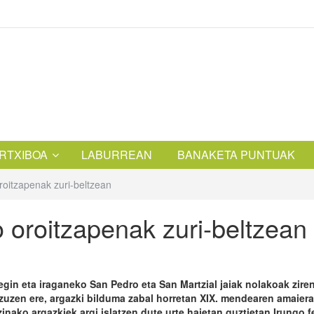
RTXIBOA
LABURREAN
BANAKETA PUNTUAK
roitzapenak zuri-beltzean
 oroitzapenak zuri-beltzean
gin eta iraganeko San Pedro eta San Martzial jaiak nolakoak zire
zuzen ere, argazki bilduma zabal horretan XIX. mendearen amaiera
inako argazkiek argi islatzen dute urte haietan guztietan Irungo f