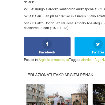
delarik.
27354: Irungo alardeko kantineren aurkezpena 1962. ur
57341: San Juan plaza 1976ko ekainaren 30eko arrats
56477: Patxo Rodríguez eta José Antonio Apalategui, 
ekainaren 30ean (1972-1978).
Facebook
Twitter
Posted in
Argazki-erreportajea
Tagged
alardea
,
Argazk
ERLAZIONATUTAKO ARGITALPENAK