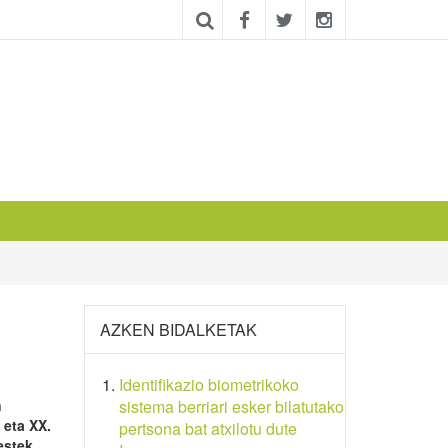
AZKEN BIDALKETAK
Identifikazio biometrikoko
n
sistema berriari esker bilatutako
 eta XX.
pertsona bat atxilotu dute
estek