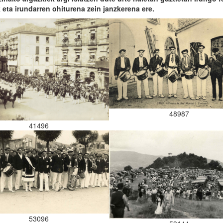
k eta irundarren ohiturena zein janzkerena ere.
48987
41496
53096