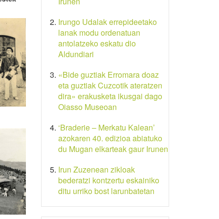
Irunen
Irungo Udalak errepideetako
lanak modu ordenatuan
antolatzeko eskatu dio
Aldundiari
«Bide guztiak Erromara doaz
eta guztiak Cuzcotik ateratzen
dira» erakusketa ikusgai dago
Oiasso Museoan
‘Braderie – Merkatu Kalean’
azokaren 40. edizioa abiatuko
du Mugan elkarteak gaur Irunen
Irun Zuzenean zikloak
bederatzi kontzertu eskainiko
ditu urriko bost larunbatetan