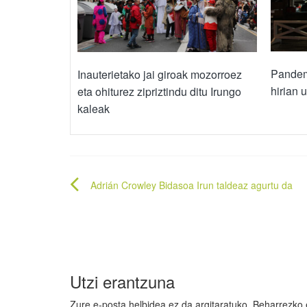
Pandem
Inauterietako jai giroak mozorroez
hirian 
eta ohiturez zipriztindu ditu Irungo
kaleak
Bidalketetan
Adrián Crowley Bidasoa Irun taldeaz agurtu da
zehar
nabigatu
Utzi erantzuna
Zure e-posta helbidea ez da argitaratuko.
Beharrezko