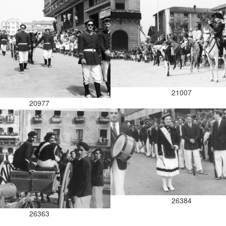
21007
20977
26384
26363