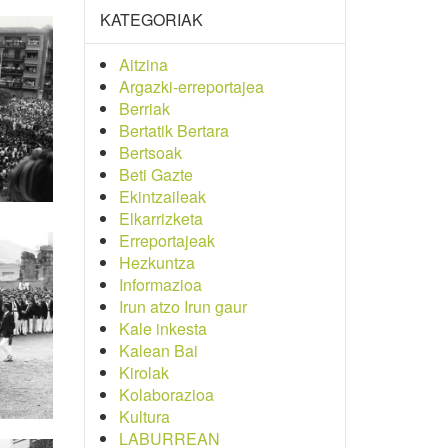
KATEGORIAK
Aitzina
Argazki-erreportajea
Berriak
Bertatik Bertara
Bertsoak
Beti Gazte
Ekintzaileak
Elkarrizketa
Erreportajeak
Hezkuntza
Informazioa
Irun atzo Irun gaur
Kale inkesta
Kalean Bai
Kirolak
Kolaborazioa
Kultura
LABURREAN