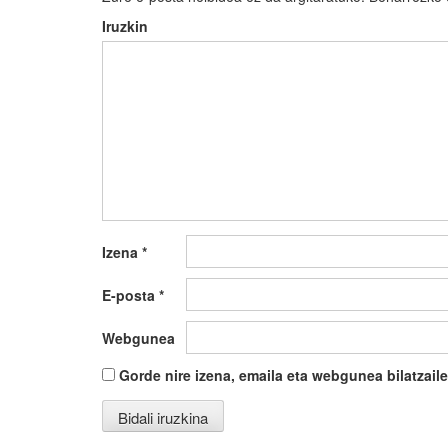
Iruzkin
Izena
*
E-posta
*
Webgunea
Gorde nire izena, emaila eta webgunea bilatza