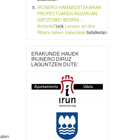
IRUNERO HAMABOSTEKARIAK
PROYECTUAREN INGURUAN
IDATZITAKO BERRIA –
AntzerkiZ
(e)k
Lanean ari dira
Ribera beken irabazleak
bidalketan
ERAKUNDE HAUEK
IRUNERO DIRUZ
LAGUNTZEN DUTE:
maten