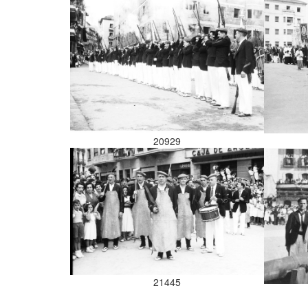
20929
21445