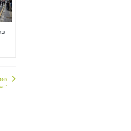
atu
zein
ait”