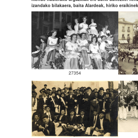
izandako bilakaera, baita Alardeak, hiriko eraikine
27354