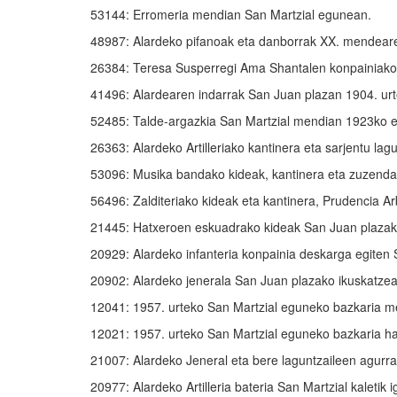
53144: Erromeria mendian San Martzial egunean.
48987: Alardeko pifanoak eta danborrak XX. mendear
26384: Teresa Susperregi Ama Shantalen konpainiako 
41496: Alardearen indarrak San Juan plazan 1904. ur
52485: Talde-argazkia San Martzial mendian 1923ko 
26363: Alardeko Artilleriako kantinera eta sarjentu la
53096: Musika bandako kideak, kantinera eta zuzenda
56496: Zalditeriako kideak eta kantinera, Prudencia Ar
21445: Hatxeroen eskuadrako kideak San Juan plazako
20929: Alardeko infanteria konpainia deskarga egiten
20902: Alardeko jenerala San Juan plazako ikuskatzea
12041: 1957. urteko San Martzial eguneko bazkaria m
12021: 1957. urteko San Martzial eguneko bazkaria ha
21007: Alardeko Jeneral eta bere laguntzaileen agurr
20977: Alardeko Artilleria bateria San Martzial kaletik 