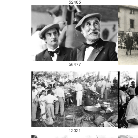
52485
56477
12021