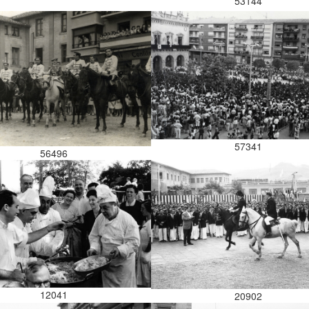
53144
57341
56496
12041
20902