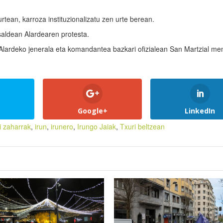
tean, karroza instituzionalizatu zen urte berean.
aldean Alardearen protesta.
Alardeko jenerala eta komandantea bazkari ofizialean San Martzial me
Google+
LinkedIn
i zaharrak
,
irun
,
irunero
,
Irungo Jaiak
,
Txuri beltzean