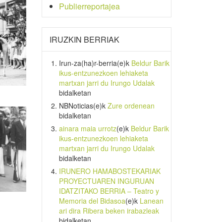
Publierreportajea
IRUZKIN BERRIAK
Irun-za(ha)r-berria
(e)k
Beldur Barik
ikus-entzunezkoen lehiaketa
martxan jarri du Irungo Udalak
bidalketan
NBNoticias
(e)k
Zure ordenean
bidalketan
ainara maia urrotz
(e)k
Beldur Barik
ikus-entzunezkoen lehiaketa
martxan jarri du Irungo Udalak
bidalketan
IRUNERO HAMABOSTEKARIAK
PROYECTUAREN INGURUAN
IDATZITAKO BERRIA – Teatro y
Memoria del Bidasoa
(e)k
Lanean
ari dira Ribera beken irabazleak
bidalketan