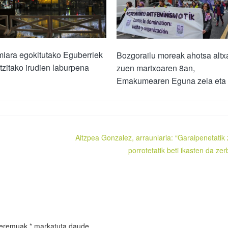
iara egokitutako Eguberriek
Bozgorailu moreak ahotsa altx
utzitako irudien laburpena
zuen martxoaren 8an,
Emakumearen Eguna zela eta
Aitzpea Gonzalez, arraunlaria: “Garaipenetatik 
porrotetatik beti ikasten da zerb
 eremuak
*
markatuta daude