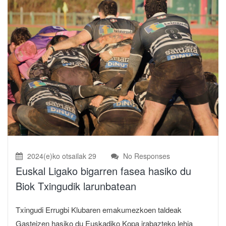
2024(e)ko otsailak 29
No Responses
Euskal Ligako bigarren fasea hasiko du
Biok Txingudik larunbatean
Txingudi Errugbi Klubaren emakumezkoen taldeak
Gasteizen hasiko du Euskadiko Kopa irabazteko lehia