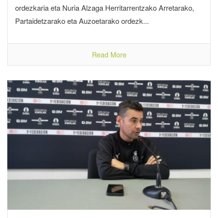
ordezkaria eta Nuria Alzaga Herritarrentzako Arretarako,
Partaidetzarako eta Auzoetarako ordezk...
Read More