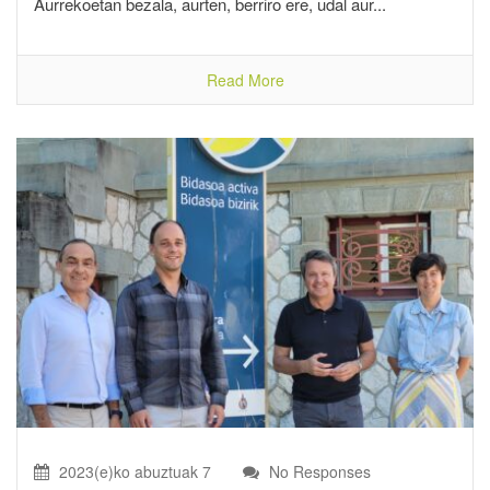
Aurrekoetan bezala, aurten, berriro ere, udal aur...
Read More
2023(e)ko abuztuak 7
No Responses