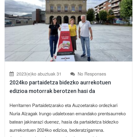
2023(e)ko abuztuak 31
No Responses
2024ko partaidetza bidezko aurrekotuen
edizioa motorrak berotzen hasi da
Herritarren Partaidetzarako eta Auzoetarako ordezkari
Nuria Alzagak Irungo udaletxean emandako prentsaurreko
batean jakinarazi duenez, hasia da partaidetza bidezko
aurrekontuen 2024ko edizioa, bederatzigarrena.