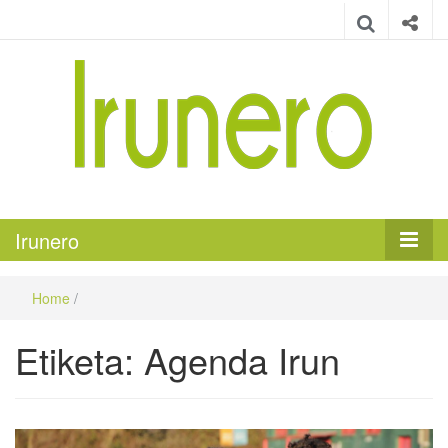
Irunero
Irungo euskarazko aldizkaria
Irunero
Home
/
Etiketa:
Agenda Irun