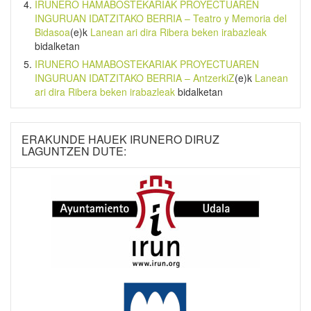
IRUNERO HAMABOSTEKARIAK PROYECTUAREN
INGURUAN IDATZITAKO BERRIA – Teatro y Memoria del
Bidasoa
(e)k
Lanean ari dira Ribera beken irabazleak
bidalketan
IRUNERO HAMABOSTEKARIAK PROYECTUAREN
INGURUAN IDATZITAKO BERRIA – AntzerkiZ
(e)k
Lanean
ari dira Ribera beken irabazleak
bidalketan
ERAKUNDE HAUEK IRUNERO DIRUZ
LAGUNTZEN DUTE: