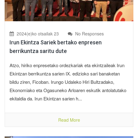
2024(e)ko otsailak 23
No Responses
Irun Ekintza Sariek bertako enpresen
berrikuntza saritu dute
Atzo, hiriko enpresetako ordezkariak eta ekintzaileak Irun
Ekintzan berrikuntza sarien IX. edizioko sari banaketan
bildu ziren, Ficoban. Irungo Udaleko Hiri Bultzadako,
Ekonomiako eta Ogasuneko Arloaren eskutik antolatutako
ekitaldia da. Irun Ekintzan sarien h...
Read More