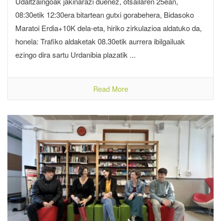
Udaltzaingoak jakinarazi duenez, otsailaren 25ean,
08:30etik 12:30era bitartean gutxi gorabehera, Bidasoko
Maratoi Erdia+10K dela-eta, hiriko zirkulazioa aldatuko da,
honela: Trafiko aldaketak 08.30etik aurrera ibilgailuak
ezingo dira sartu Urdanibia plazatik ...
Read More