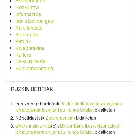
Erreportajeak
Hezkuntza
Informazioa
Irun atzo Irun gaur
Kale inkesta
Kalean Bai
Kirolak
Kolaborazioa
Kultura
LABURREAN
Publierreportajea
IRUZKIN BERRIAK
Irun-za(ha)r-berria
(e)k
Beldur Barik ikus-entzunezkoen
lehiaketa martxan jarri du Irungo Udalak
bidalketan
NBNoticias
(e)k
Zure ordenean
bidalketan
ainara maia urrotz
(e)k
Beldur Barik ikus-entzunezkoen
lehiaketa martxan jarri du Irungo Udalak
bidalketan