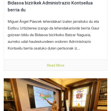
Bidasoa bizirikek Administrazio Kontseilua
berria du
Miguel Ángel Páezek lehendakari izaten jarraituko du eta
Estitxu Urtizberea izango da lehendakariorde berria Gaur
goizean bildu da Bidasoa bizirikeko Batzar Nagusia,
aurreko udal-hauteskundeen ondoren Administrazio
Kontseilu berria osatuko duten pertsonak iz...
Read More