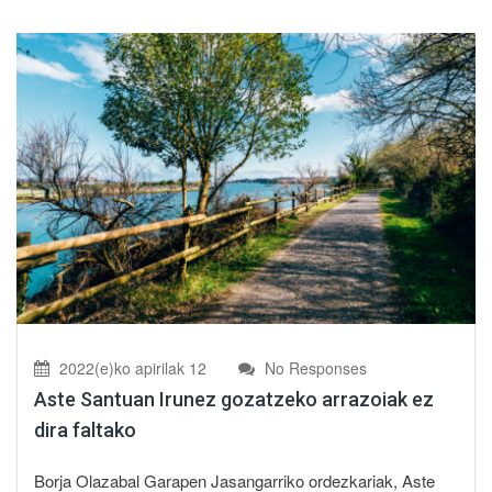
2022(e)ko apirilak 12
No Responses
Aste Santuan Irunez gozatzeko arrazoiak ez
dira faltako
Borja Olazabal Garapen Jasangarriko ordezkariak, Aste