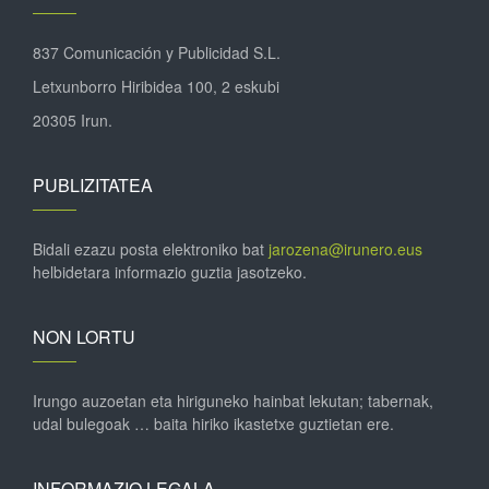
837 Comunicación y Publicidad S.L.
Letxunborro Hiribidea 100, 2 eskubi
20305 Irun.
PUBLIZITATEA
Bidali ezazu posta elektroniko bat
jarozena@irunero.eus
helbidetara informazio guztia jasotzeko.
NON LORTU
Irungo auzoetan eta hiriguneko hainbat lekutan; tabernak,
udal bulegoak … baita hiriko ikastetxe guztietan ere.
INFORMAZIO LEGALA