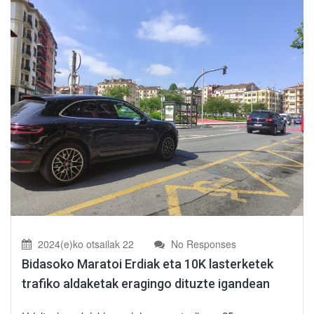
2024(e)ko otsailak 22
No Responses
Bidasoko Maratoi Erdiak eta 10K lasterketek
trafiko aldaketak eragingo dituzte igandean