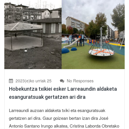
2023(e)ko urriak 25
No Responses
Hobekuntza txikiei esker Larreaundin aldaketa
esanguratsuak gertatzen ari dira
Larreaundi auzoan aldaketa txiki eta esanguratsuak
gertatzen ari dira. Gaur goizean bertan izan dira José
Antonio Santano Irungo alkatea, Cristina Laborda Obretako