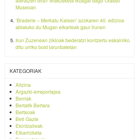
ateratzen dira» erakusketa ikusgai dago Oiasso
Museoan
‘Braderie – Merkatu Kalean’ azokaren 40. edizioa
abiatuko du Mugan elkarteak gaur Irunen
Irun Zuzenean zikloak bederatzi kontzertu eskainiko
ditu urriko bost larunbatetan
KATEGORIAK
Aitzina
Argazki-erreportajea
Berriak
Bertatik Bertara
Bertsoak
Beti Gazte
Ekintzaileak
Elkarrizketa