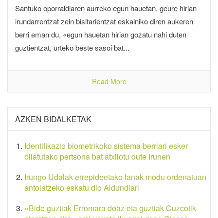
Santuko oporraldiaren aurreko egun hauetan, geure hirian
irundarrentzat zein bisitarientzat eskainiko diren aukeren
berri eman du, «egun hauetan hirian gozatu nahi duten
guztientzat, urteko beste sasoi bat...
Read More
AZKEN BIDALKETAK
Identifikazio biometrikoko sistema berriari esker
bilatutako pertsona bat atxilotu dute Irunen
Irungo Udalak errepideetako lanak modu ordenatuan
antolatzeko eskatu dio Aldundiari
«Bide guztiak Erromara doaz eta guztiak Cuzcotik