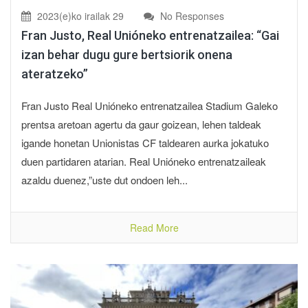
2023(e)ko irailak 29
No Responses
Fran Justo, Real Unióneko entrenatzailea: “Gai
izan behar dugu gure bertsiorik onena
ateratzeko”
Fran Justo Real Unióneko entrenatzailea Stadium Galeko
prentsa aretoan agertu da gaur goizean, lehen taldeak
igande honetan Unionistas CF taldearen aurka jokatuko
duen partidaren atarian. Real Unióneko entrenatzaileak
azaldu duenez,”uste dut ondoen leh...
Read More