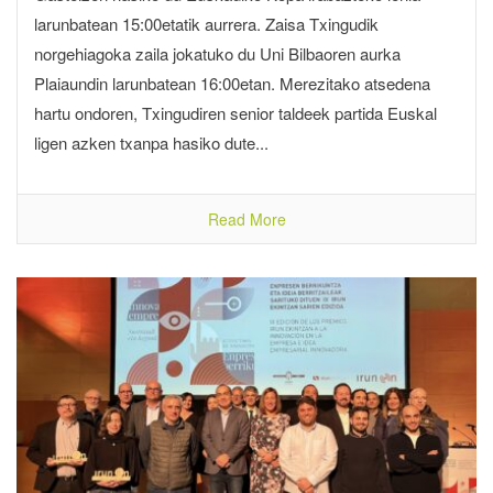
larunbatean 15:00etatik aurrera. Zaisa Txingudik
norgehiagoka zaila jokatuko du Uni Bilbaoren aurka
Plaiaundin larunbatean 16:00etan. Merezitako atsedena
hartu ondoren, Txingudiren senior taldeek partida Euskal
ligen azken txanpa hasiko dute...
Read More