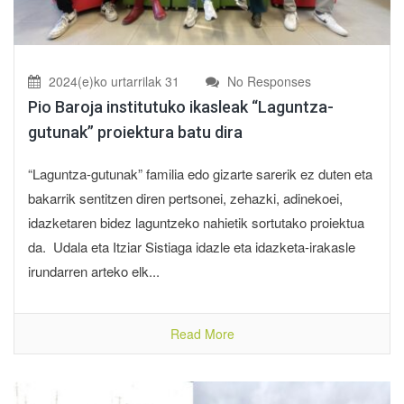
2024(e)ko urtarrilak 31
No Responses
Pio Baroja institutuko ikasleak “Laguntza-
gutunak” proiektura batu dira
“Laguntza-gutunak” familia edo gizarte sarerik ez duten eta
bakarrik sentitzen diren pertsonei, zehazki, adinekoei,
idazketaren bidez laguntzeko nahietik sortutako proiektua
da. Udala eta Itziar Sistiaga idazle eta idazketa-irakasle
irundarren arteko elk...
Read More