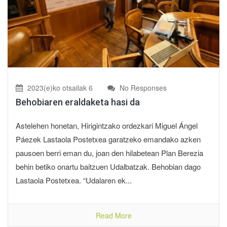
2023(e)ko otsailak 6
No Responses
Behobiaren eraldaketa hasi da
Astelehen honetan, Hirigintzako ordezkari Miguel Ángel
Páezek Lastaola Postetxea garatzeko emandako azken
pausoen berri eman du, joan den hilabetean Plan Berezia
behin betiko onartu baitzuen Udalbatzak. Behobian dago
Lastaola Postetxea. “Udalaren ek...
Read More