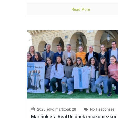
Read More
2023(e)ko martxoak 28
No Responses
Mariñok eta Real Uniónek emakumezkoe