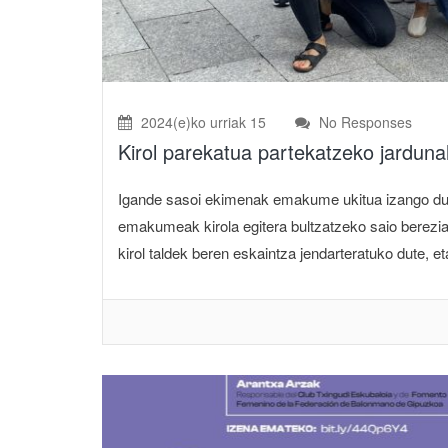
2024(e)ko urriak 15
No Responses
Kirol parekatua partekatzeko jarduna
Igande sasoi ekimenak emakume ukitua izango du ig
emakumeak kirola egitera bultzatzeko saio berezia e
kirol taldek beren eskaintza jendarteratuko dute, et