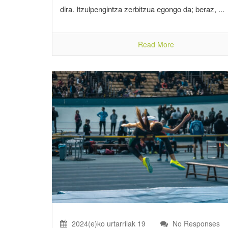
dira. Itzulpengintza zerbitzua egongo da; beraz, ...
Read More
2024(e)ko urtarrilak 19
No Responses