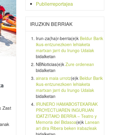
Publierreportajea
IRUZKIN BERRIAK
Irun-za(ha)r-berria
(e)k
Beldur Barik
ikus-entzunezkoen lehiaketa
martxan jarri du Irungo Udalak
bidalketan
NBNoticias
(e)k
Zure ordenean
bidalketan
ainara maia urrotz
(e)k
Beldur Barik
ikus-entzunezkoen lehiaketa
ka
martxan jarri du Irungo Udalak
bidalketan
IRUNERO HAMABOSTEKARIAK
k Zast
PROYECTUAREN INGURUAN
IDATZITAKO BERRIA – Teatro y
Memoria del Bidasoa
(e)k
Lanean
manak
ari dira Ribera beken irabazleak
bidalketan