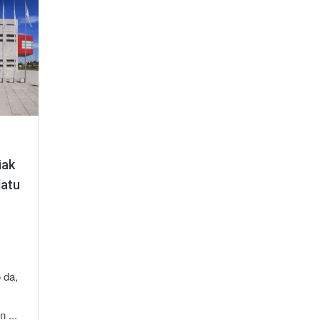
iak
latu
 da,
 ...