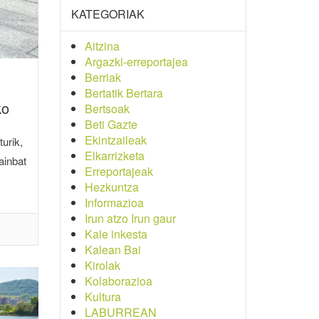
KATEGORIAK
Aitzina
Argazki-erreportajea
Berriak
Bertatik Bertara
ko
Bertsoak
Beti Gazte
Ekintzaileak
urik,
Elkarrizketa
ainbat
Erreportajeak
Hezkuntza
Informazioa
Irun atzo Irun gaur
Kale inkesta
Kalean Bai
Kirolak
Kolaborazioa
Kultura
LABURREAN