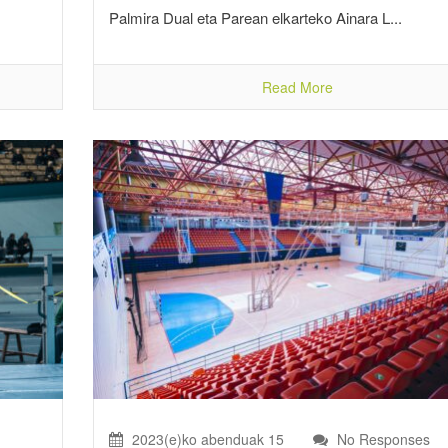
Palmira Dual eta Parean elkarteko Ainara L...
Read More
2023(e)ko abenduak 15
No Responses