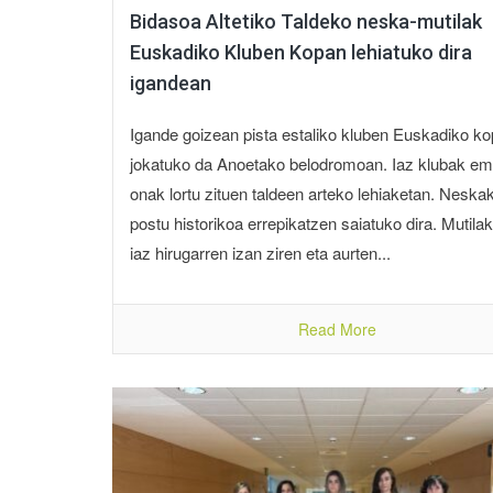
Bidasoa Altetiko Taldeko neska-mutilak
Euskadiko Kluben Kopan lehiatuko dira
igandean
Igande goizean pista estaliko kluben Euskadiko k
jokatuko da Anoetako belodromoan. Iaz klubak em
onak lortu zituen taldeen arteko lehiaketan. Neska
postu historikoa errepikatzen saiatuko dira. Mutilak
iaz hirugarren izan ziren eta aurten...
Read More