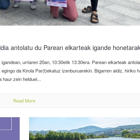
ldia antolatu du Parean elkarteak igande honetara
andean, urriaren 20an, 10:30etik 13:30era. Parean elkarteak antolat
gingo da Kirola Par(t)ekatuz izenburuarekin. Bigarren aldiz, hiriko h
a haur zein helduei...
Read More