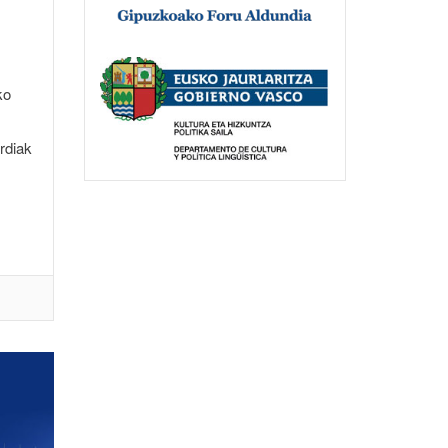
ko
rdiak
M