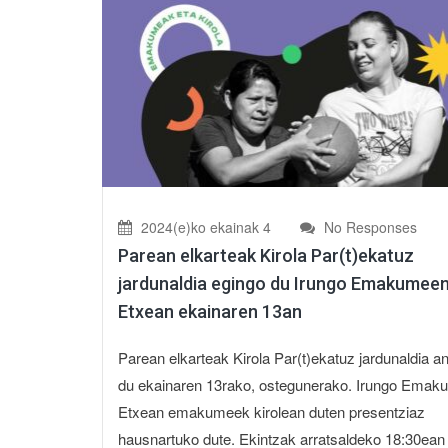
2024(e)ko ekainak 4
No Responses
Parean elkarteak Kirola Par(t)ekatuz
jardunaldia egingo du Irungo Emakumee
Etxean ekainaren 13an
Parean elkarteak Kirola Par(t)ekatuz jardunaldia an
du ekainaren 13rako, ostegunerako. Irungo Ema
Etxean emakumeek kirolean duten presentziaz
hausnartuko dute. Ekintzak arratsaldeko 18:30ean