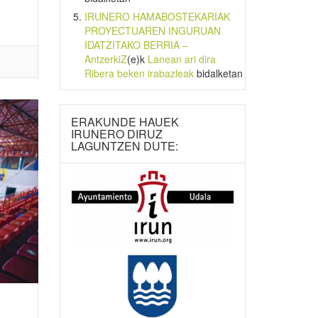
IRUNERO HAMABOSTEKARIAK
PROYECTUAREN INGURUAN
IDATZITAKO BERRIA –
AntzerkiZ
(e)k
Lanean ari dira
Ribera beken irabazleak
bidalketan
ERAKUNDE HAUEK
IRUNERO DIRUZ
LAGUNTZEN DUTE: