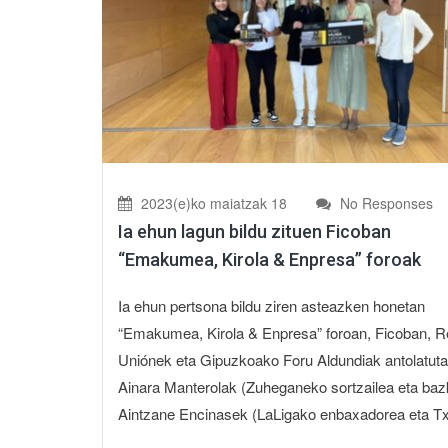
2023(e)ko maiatzak 18
No Responses
Ia ehun lagun bildu zituen Ficoban
“Emakumea, Kirola & Enpresa” foroak
Ia ehun pertsona bildu ziren asteazken honetan
“Emakumea, Kirola & Enpresa” foroan, Ficoban, R
Uniónek eta Gipuzkoako Foru Aldundiak antolatuta
Ainara Manterolak (Zuheganeko sortzailea eta baz
Aintzane Encinasek (LaLigako enbaxadorea eta Tx