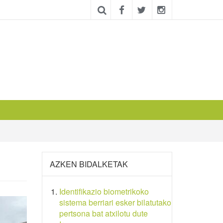
AZKEN BIDALKETAK
Identifikazio biometrikoko
sistema berriari esker bilatutako
pertsona bat atxilotu dute