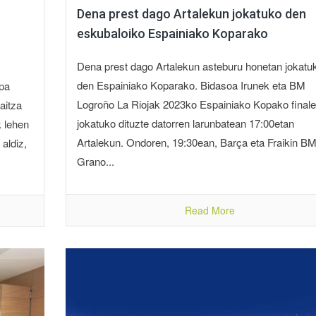
Dena prest dago Artalekun jokatuko den
eskubaloiko Espainiako Koparako
Dena prest dago Artalekun asteburu honetan jokatu
den Espainiako Koparako. Bidasoa Irunek eta BM
opa
Logroño La Riojak 2023ko Espainiako Kopako finale
aitza
jokatuko dituzte datorren larunbatean 17:00etan
k lehen
Artalekun. Ondoren, 19:30ean, Barça eta Fraikin B
 aldiz,
Grano...
Read More