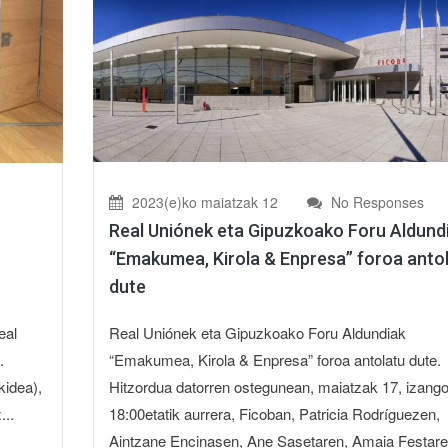
2023(e)ko maiatzak 12
No Responses
Real Uniónek eta Gipuzkoako Foru Aldund
“Emakumea, Kirola & Enpresa” foroa anto
dute
Real Uniónek eta Gipuzkoako Foru Aldundiak
eal
“Emakumea, Kirola & Enpresa” foroa antolatu dute.
.
Hitzordua datorren ostegunean, maiatzak 17, izango
kidea),
18:00etatik aurrera, Ficoban, Patricia Rodríguezen,
...
Aintzane Encinasen, Ane Sasetaren, Amaia Festaren