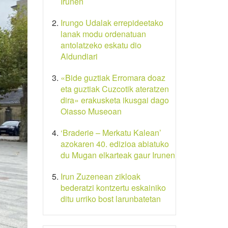
Irunen
Irungo Udalak errepideetako
lanak modu ordenatuan
antolatzeko eskatu dio
Aldundiari
«Bide guztiak Erromara doaz
eta guztiak Cuzcotik ateratzen
dira» erakusketa ikusgai dago
Oiasso Museoan
‘Braderie – Merkatu Kalean’
azokaren 40. edizioa abiatuko
du Mugan elkarteak gaur Irunen
Irun Zuzenean zikloak
bederatzi kontzertu eskainiko
ditu urriko bost larunbatetan