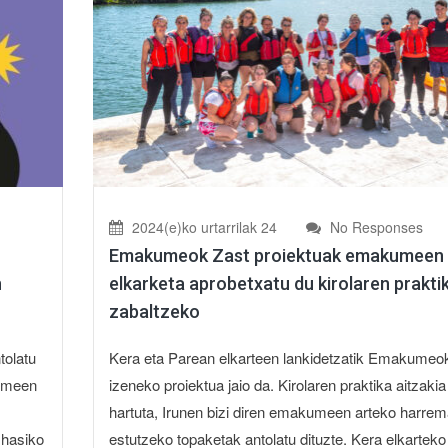
2024(e)ko urtarrilak 24
No Responses
Emakumeok Zast proiektuak emakumeen
n
elkarketa aprobetxatu du kirolaren prakti
zabaltzeko
tolatu
Kera eta Parean elkarteen lankidetzatik Emakumeo
kumeen
izeneko proiektua jaio da. Kirolaren praktika aitzakia
hartuta, Irunen bizi diren emakumeen arteko harre
 hasiko
estutzeko topaketak antolatu dituzte. Kera elkarteko