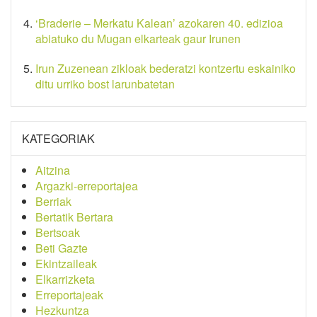
‘Braderie – Merkatu Kalean’ azokaren 40. edizioa
abiatuko du Mugan elkarteak gaur Irunen
Irun Zuzenean zikloak bederatzi kontzertu eskainiko
ditu urriko bost larunbatetan
KATEGORIAK
Aitzina
Argazki-erreportajea
Berriak
Bertatik Bertara
Bertsoak
Beti Gazte
Ekintzaileak
Elkarrizketa
Erreportajeak
Hezkuntza