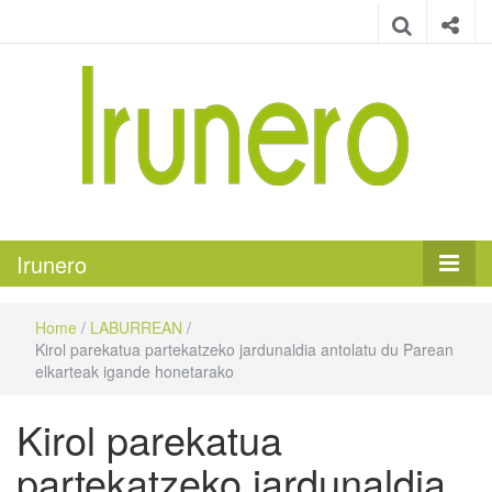
Irunero
Irungo euskarazko aldizkaria
Irunero
Home
/
LABURREAN
/
Kirol parekatua partekatzeko jardunaldia antolatu du Parean
elkarteak igande honetarako
Kirol parekatua
partekatzeko jardunaldia