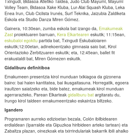
Txingudi, Bidasoa Atletiko Taldea, Judo Club Mayumi, Mayumi
Volley Team, Bidasoa Xake Kluba, Lur-Alai Squash Kluba, Leka
Enea Irun, Club Ciclista Irunés, Surf Teknika, Jaizubia Zaldiketa
Eskola eta Studio Danza Miren Gómez.
Gainera, 10:30ean, zumba eskola bat izango da,
Emakumeak
Zast
proiektuaren barruan,
Kera Elkartearen
eskutik; 11:15ean,
eskubaloi egokitu
partida bat, Txingudi Eskubaloiaren
eskutik;12:00etan, adinekoentzako gimnasia saio bat, Kirol
Orientazioko Zerbitzuaren eskutik; eta, 12:45ean, ballet fit
erakustaldi bat, Miren Gómezen eskutik.
G
idaliburu definitiboa
Emakumeen presentzia kirol munduan txikiagoa da gizonena
baino: bai haien kantitatea, bai ikusgaitasuna. Horregatik, egoera
iraultzen saiatzeko eta, bide batez, emakumeak kirol munduan
agerrarazteko, Parean Elkarteak
gidaliburu bat
argitaratu du,
Irungo kirol taldeen emakumeentzako eskaintza biltzeko.
Igandero
Programaren aurreko edizioetan bezala, Colón ibilbidearen
erdialdean (Iparralde eta Gipuzkoa hiribideen arteko tartean) eta
Zabaltza plazan, oinezkoak eta txirrindulariak bakarrik ibili ahalko