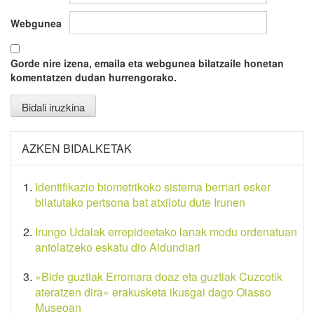
Webgunea
Gorde nire izena, emaila eta webgunea bilatzaile honetan
komentatzen dudan hurrengorako.
AZKEN BIDALKETAK
Identifikazio biometrikoko sistema berriari esker
bilatutako pertsona bat atxilotu dute Irunen
Irungo Udalak errepideetako lanak modu ordenatuan
antolatzeko eskatu dio Aldundiari
«Bide guztiak Erromara doaz eta guztiak Cuzcotik
ateratzen dira» erakusketa ikusgai dago Oiasso
Museoan