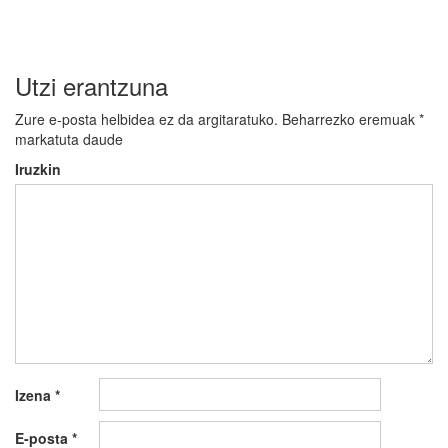
Utzi erantzuna
Zure e-posta helbidea ez da argitaratuko.
Beharrezko eremuak
*
markatuta daude
Iruzkin
Izena
*
E-posta
*