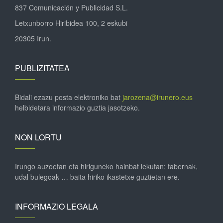
837 Comunicación y Publicidad S.L.
Letxunborro Hiribidea 100, 2 eskubi
20305 Irun.
PUBLIZITATEA
Bidali ezazu posta elektroniko bat
jarozena@irunero.eus
helbidetara informazio guztia jasotzeko.
NON LORTU
Irungo auzoetan eta hiriguneko hainbat lekutan; tabernak,
udal bulegoak … baita hiriko ikastetxe guztietan ere.
INFORMAZIO LEGALA