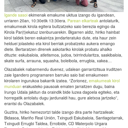
Igande sasoi
ekimenak emakume ukitua izango du igandean,
urriaren 20an, 10:30etik 13:30era.
Parean elkarteak
antolaturik,
emakumeak kirola egitera bultzatzeko saio berezia egingo da
Kirola Par(t)ekatuz izenburuarekin. Bigarren aldiz, hiriko hainbat
kirol taldek beren eskaintza jendarteratuko dute, eta haur zein
helduei jolasteko eta kirol berriak probatzeko aukera emango
diete. Bertaratzen direnek askotariko kirolak probatu ahalko
dituzte: eskubaloia, atletismoa, judoa, txirrindularitza, saskibaloia,
skate surfa, arrauna, squasha, boleibola, errugbia, xakea…
Olazabalek nabarmendu duenez, udalean garrantzitsua iruditzen
zaie Igandero programaren barruko saio bat emakumeen
kirolaren ingurukoa bakarrik izatea. “Zorionez,
emakumeak kirol
munduan
erakusteko pausoak ematen jarraitzen dugu, baina
Irungo Udala jakitun da oraindik bide luzea dagoela egiteko, eta
horregatik antolatu dugu jardunaldi hau, gure aletxoa jartzeko”,
erantsi du Olazabalek.
Guztira, hiriko hemezortzi talde izango dira parte hartzaileak:
Bidasoa, Mariño Real Unión, Txingudi Eskubaloia, Santiagotarrak,
Txingudi Errugbi Taldea, Erroibide, CD Waterpolo Urgara