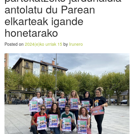
antolatu du Parean
elkarteak igande
honetarako
Posted on
2024(e)ko urriak 15
by
Irunero