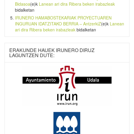
Bidasoa
(e)k
Lanean ari dira Ribera beken irabazleak
bidalketan
IRUNERO HAMABOSTEKARIAK PROYECTUAREN
INGURUAN IDATZITAKO BERRIA – AntzerkiZ
(e)k
Lanean
ari dira Ribera beken irabazleak
bidalketan
ERAKUNDE HAUEK IRUNERO DIRUZ
LAGUNTZEN DUTE: