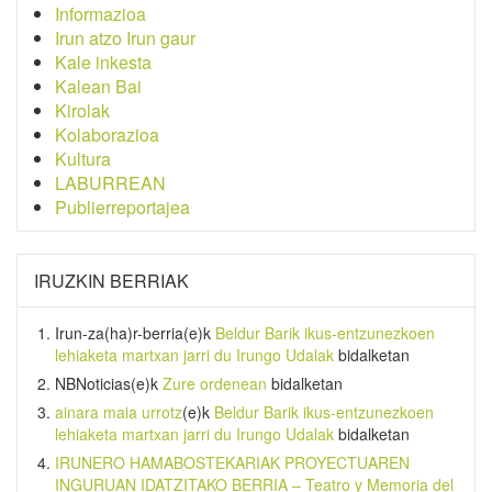
Informazioa
Irun atzo Irun gaur
Kale inkesta
Kalean Bai
Kirolak
Kolaborazioa
Kultura
LABURREAN
Publierreportajea
IRUZKIN BERRIAK
Irun-za(ha)r-berria
(e)k
Beldur Barik ikus-entzunezkoen
lehiaketa martxan jarri du Irungo Udalak
bidalketan
NBNoticias
(e)k
Zure ordenean
bidalketan
ainara maia urrotz
(e)k
Beldur Barik ikus-entzunezkoen
lehiaketa martxan jarri du Irungo Udalak
bidalketan
IRUNERO HAMABOSTEKARIAK PROYECTUAREN
INGURUAN IDATZITAKO BERRIA – Teatro y Memoria del