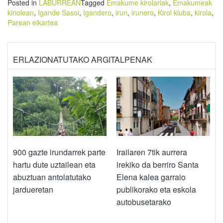
Posted in
LABURREAN
Tagged
Emakume kirolariak
,
Emakumeak
kiriolean
,
Igande Sasoi
,
Igandero
,
irun
,
irunero
,
Kirol kluba
,
kirola
,
Parean elkartea
ERLAZIONATUTAKO ARGITALPENAK
900 gazte irundarrek parte
Irailaren 7tik aurrera
hartu dute uztailean eta
irekiko da berriro Santa
abuztuan antolatutako
Elena kalea garraio
jardueretan
publikorako eta eskola
autobusetarako