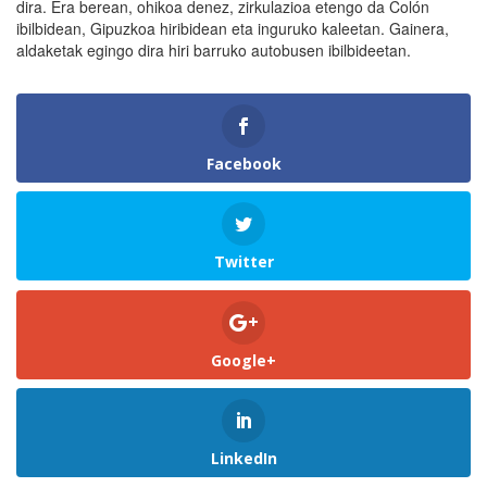
dira. Era berean, ohikoa denez, zirkulazioa etengo da Colón
ibilbidean, Gipuzkoa hiribidean eta inguruko kaleetan. Gainera,
aldaketak egingo dira hiri barruko autobusen ibilbideetan.
Facebook
Twitter
Google+
LinkedIn