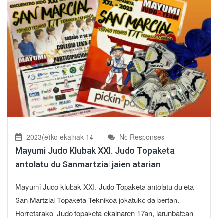
2023(e)ko ekainak 14
No Responses
Mayumi Judo Klubak XXI. Judo Topaketa
antolatu du Sanmartzial jaien atarian
Mayumi Judo klubak XXI. Judo Topaketa antolatu du eta
San Martzial Topaketa Teknikoa jokatuko da bertan.
Horretarako, Judo topaketa ekainaren 17an, larunbatean