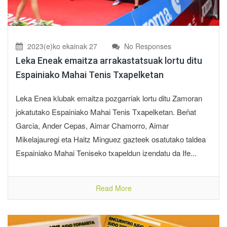
2023(e)ko ekainak 27
No Responses
Leka Eneak emaitza arrakastatsuak lortu ditu
Espainiako Mahai Tenis Txapelketan
Leka Enea klubak emaitza pozgarriak lortu ditu Zamoran
jokatutako Espainiako Mahai Tenis Txapelketan. Beñat
Garcia, Ander Cepas, Aimar Chamorro, Aimar
Mikelajauregi eta Haitz Minguez gazteek osatutako taldea
Espainiako Mahai Teniseko txapeldun izendatu da Ife...
Read More