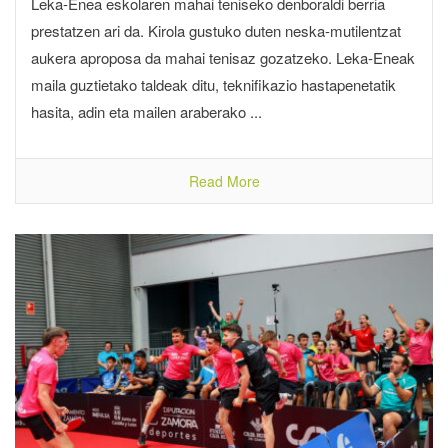
Leka-Enea eskolaren mahai teniseko denboraldi berria
prestatzen ari da. Kirola gustuko duten neska-mutilentzat
aukera aproposa da mahai tenisaz gozatzeko. Leka-Eneak
maila guztietako taldeak ditu, teknifikazio hastapenetatik
hasita, adin eta mailen araberako ...
Read More