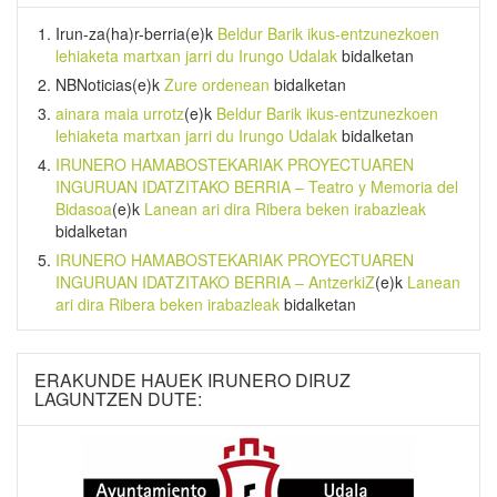
Irun-za(ha)r-berria
(e)k
Beldur Barik ikus-entzunezkoen
lehiaketa martxan jarri du Irungo Udalak
bidalketan
NBNoticias
(e)k
Zure ordenean
bidalketan
ainara maia urrotz
(e)k
Beldur Barik ikus-entzunezkoen
lehiaketa martxan jarri du Irungo Udalak
bidalketan
IRUNERO HAMABOSTEKARIAK PROYECTUAREN
INGURUAN IDATZITAKO BERRIA – Teatro y Memoria del
Bidasoa
(e)k
Lanean ari dira Ribera beken irabazleak
bidalketan
IRUNERO HAMABOSTEKARIAK PROYECTUAREN
INGURUAN IDATZITAKO BERRIA – AntzerkiZ
(e)k
Lanean
ari dira Ribera beken irabazleak
bidalketan
ERAKUNDE HAUEK IRUNERO DIRUZ
LAGUNTZEN DUTE: