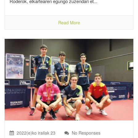
Roderok, elkartearen egungo zuzendari et...
Read More
2022(e)ko irailak 23
No Responses