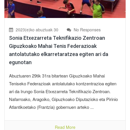
2023(e)ko abuztuak 30
No Responses
Sonia Etxezarreta Teknifikazio Zentroan
Gipuzkoako Mahai Tenis Federazioak
antolatutako elkarretaratzea egiten ari da
egunotan
Abuztuaren 29tik 31ra bitartean Gipuzkoako Mahai
Teniseko Federazioak antolatutako kontzentrazioa egiten
ari da Irungo Sonia Etxezarreta Teknifikazio Zentroan.
Nafarroako, Aragoiko, Gipuzkoako Diputazioko eta Pirinio
Atlantikoetako (Frantzia) gobernuen arteko ...
Read More