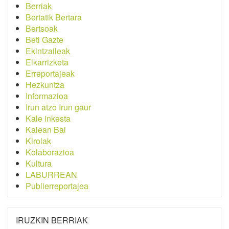
Berriak
Bertatik Bertara
Bertsoak
Beti Gazte
Ekintzaileak
Elkarrizketa
Erreportajeak
Hezkuntza
Informazioa
Irun atzo Irun gaur
Kale inkesta
Kalean Bai
Kirolak
Kolaborazioa
Kultura
LABURREAN
Publierreportajea
IRUZKIN BERRIAK