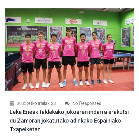
2023(e)ko irailak 28
No Responses
Leka Eneak taldekako jokoaren indarra erakutsi
du Zamoran jokatutako adinkako Espainiako
Txapelketan