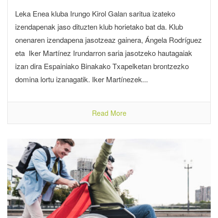
Leka Enea kluba Irungo Kirol Galan saritua izateko
izendapenak jaso dituzten klub horietako bat da. Klub
onenaren izendapena jasotzeaz gainera, Ángela Rodríguez
eta Iker Martínez Irundarron saria jasotzeko hautagaiak
izan dira Espainiako Binakako Txapelketan brontzezko
domina lortu izanagatik. Iker Martínezek...
Read More