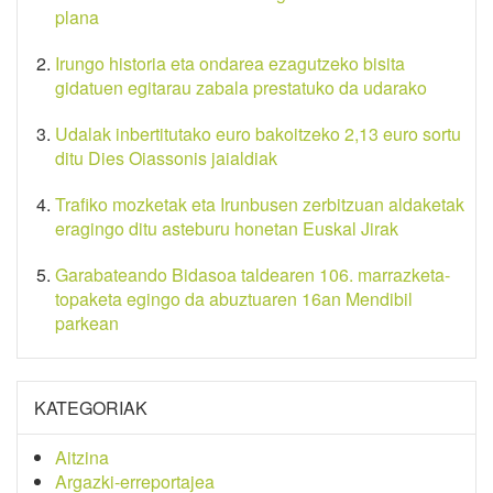
plana
Irungo historia eta ondarea ezagutzeko bisita
gidatuen egitarau zabala prestatuko da udarako
Udalak inbertitutako euro bakoitzeko 2,13 euro sortu
ditu Dies Oiassonis jaialdiak
Trafiko mozketak eta Irunbusen zerbitzuan aldaketak
eragingo ditu asteburu honetan Euskal Jirak
Garabateando Bidasoa taldearen 106. marrazketa-
topaketa egingo da abuztuaren 16an Mendibil
parkean
KATEGORIAK
Aitzina
Argazki-erreportajea