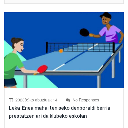
2023(e)ko abuztuak 14
No Responses
Leka-Enea mahai teniseko denboraldi berria
prestatzen ari da klubeko eskolan