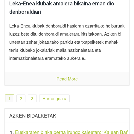
Leka-Enea klubak amaiera bikaina eman dio
denboraldiari
Leka-Enea klubak denboraldi hasieran ezarritako helburuak
luzez bete ditu denboraldi amaierara iritsitakoan. Azken bi
urteetan zehar jokatutako partidu eta txapelketek mahai-
tenis klubeko jokalariak maila nazionaletara eta
internazionaletara eramateko aukera e...
Read More
1
2
3
Hurrengoa »
AZKEN BIDALKETAK
Euskararen birika berria Irungo kaleetan: ‘Kalean Bai’