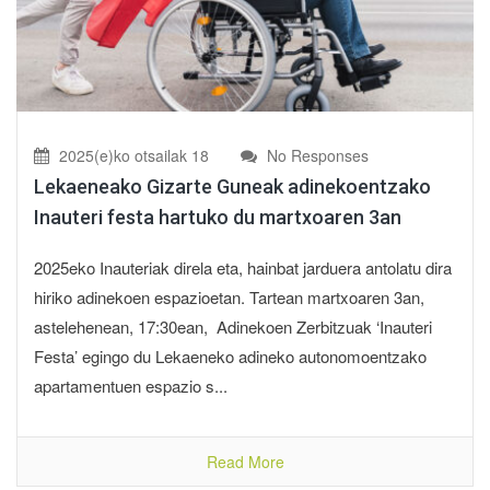
2025(e)ko otsailak 18
No Responses
Lekaeneako Gizarte Guneak adinekoentzako
Inauteri festa hartuko du martxoaren 3an
2025eko Inauteriak direla eta, hainbat jarduera antolatu dira
hiriko adinekoen espazioetan. Tartean martxoaren 3an,
astelehenean, 17:30ean, Adinekoen Zerbitzuak ‘Inauteri
Festa’ egingo du Lekaeneko adineko autonomoentzako
apartamentuen espazio s...
Read More