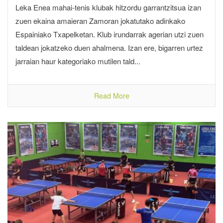
Leka Enea mahai-tenis klubak hitzordu garrantzitsua izan
zuen ekaina amaieran Zamoran jokatutako adinkako
Espainiako Txapelketan. Klub irundarrak agerian utzi zuen
taldean jokatzeko duen ahalmena. Izan ere, bigarren urtez
jarraian haur kategoriako mutilen tald...
Read More