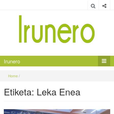
Irunero
Irungo euskarazko aldizkaria
Irunero
Home
/
Etiketa:
Leka Enea