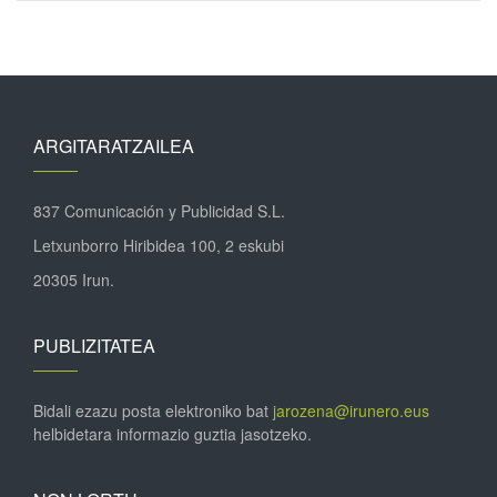
ARGITARATZAILEA
837 Comunicación y Publicidad S.L.
Letxunborro Hiribidea 100, 2 eskubi
20305 Irun.
PUBLIZITATEA
Bidali ezazu posta elektroniko bat
jarozena@irunero.eus
helbidetara informazio guztia jasotzeko.