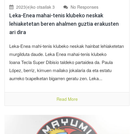
2023(e)ko otsailak 3
No Responses
Leka-Enea mahai-tenis klubeko neskak
lehiaketetan beren ahalmen guztia erakusten
ari dira
Leka-Enea mahi-tenis klubeko neskak hainbat lehiaketetan
murgilduta daude. Leka Enea mahai-tenis klubeko
Ioana Tecla Super Dibisio taldeko partaidea da. Paula
López, berriz, kimuen mailako jokalaria da eta estatu
aurreko txapelketan bigarren geratu zen. Leka...
Read More