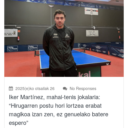
2025(e)ko otsailak 26
No Responses
Iker Martínez, mahai-tenis jokalaria:
“Hirugarren postu hori lortzea erabat
magikoa izan zen, ez genuelako batere
espero”