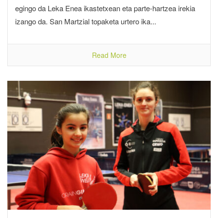
egingo da Leka Enea ikastetxean eta parte-hartzea irekia
izango da. San Martzial topaketa urtero ika...
Read More