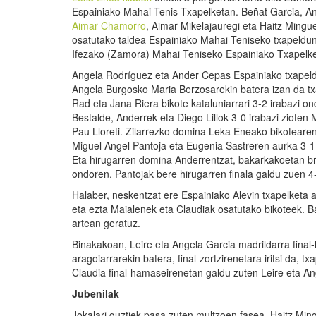
Espainiako Mahai Tenis Txapelketan. Beñat Garcia, A
Aimar Chamorro
, Aimar Mikelajauregi eta Haitz Mingu
osatutako taldea Espainiako Mahai Teniseko txapeldu
Ifezako (Zamora) Mahai Teniseko Espainiako Txapelke
Angela Rodríguez eta Ander Cepas Espainiako txapel
Angela Burgosko Maria Berzosarekin batera izan da tx
Rad eta Jana Riera bikote kataluniarrari 3-2 irabazi o
Bestalde, Anderrek eta Diego Lillok 3-0 irabazi zioten 
Pau Lloreti. Zilarrezko domina Leka Eneako bikotearent
Miguel Angel Pantoja eta Eugenia Sastreren aurka 3-1
Eta hirugarren domina Anderrentzat, bakarkakoetan br
ondoren. Pantojak bere hirugarren finala galdu zuen 4-
Halaber, neskentzat ere Espainiako Alevin txapelketa 
eta ezta Maialenek eta Claudiak osatutako bikoteek. B
artean geratuz.
Binakakoan, Leire eta Angela Garcia madrildarra final-la
aragoiarrarekin batera, final-zortzirenetara iritsi da,
Claudia final-hamaseirenetan galdu zuten Leire eta A
Jubenilak
Jokalari guztiek pasa zuten multzoen fasea. Haitz Mi