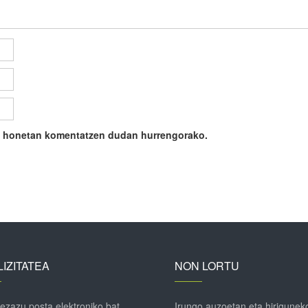
ile honetan komentatzen dudan hurrengorako.
IZITATEA
NON LORTU
 ezazu posta elektroniko bat
Irungo auzoetan eta hirigunek