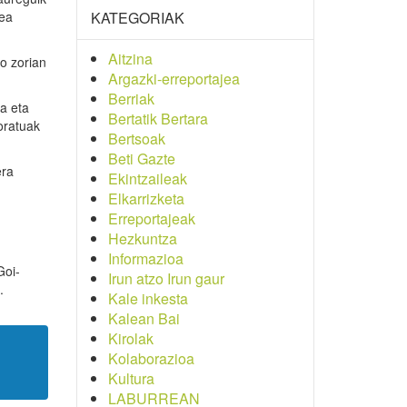
tea
KATEGORIAK
Aitzina
o zorian
Argazki-erreportajea
Berriak
a eta
Bertatik Bertara
oratuak
Bertsoak
Beti Gazte
era
Ekintzaileak
Elkarrizketa
Erreportajeak
Hezkuntza
Informazioa
Goi-
Irun atzo Irun gaur
.
Kale inkesta
Kalean Bai
Kirolak
Kolaborazioa
Kultura
LABURREAN