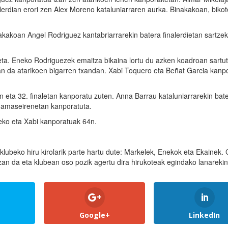
alerdian erori zen Alex Moreno kataluniarraren aurka. Binakakoan, biko
akakoan Angel Rodriguez kantabriarrarekin batera finalerdietan sartzek
eta. Eneko Rodriguezek emaitza bikaina lortu du azken koadroan sartut
izan da atarikoen bigarren txandan. Xabi Toquero eta Beñat Garcia kanp
en eta 32. finaletan kanporatu zuten. Anna Barrau kataluniarrarekin bat
 hamaseirenetan kanporatuta.
neko eta Xabi kanporatuak 64n.
lubeko hiru kirolarik parte hartu dute: Markelek, Enekok eta Ekainek. 
zan da eta klubean oso pozik agertu dira hirukoteak egindako lanarekin
Google+
LinkedIn