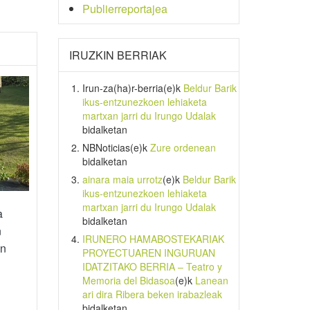
Publierreportajea
IRUZKIN BERRIAK
Irun-za(ha)r-berria
(e)k
Beldur Barik
ikus-entzunezkoen lehiaketa
martxan jarri du Irungo Udalak
bidalketan
NBNoticias
(e)k
Zure ordenean
bidalketan
ainara maia urrotz
(e)k
Beldur Barik
ikus-entzunezkoen lehiaketa
martxan jarri du Irungo Udalak
a
bidalketan
n
IRUNERO HAMABOSTEKARIAK
in
PROYECTUAREN INGURUAN
IDATZITAKO BERRIA – Teatro y
Memoria del Bidasoa
(e)k
Lanean
ari dira Ribera beken irabazleak
bidalketan