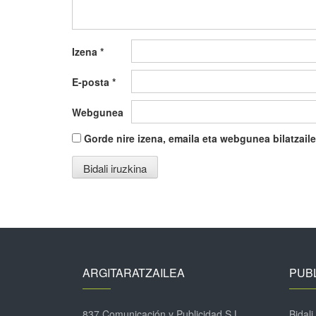
Izena
*
E-posta
*
Webgunea
Gorde nire izena, emaila eta webgunea bilatza
ARGITARATZAILEA
PUBL
837 Comunicación y Publicidad S.L.
Bidali