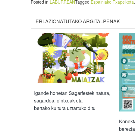
Posted in
LABURREAN
Tagged
Espainiako Txapelketa
ERLAZIONATUTAKO ARGITALPENAK
Igande honetan Sagarfestek natura,
sagardoa, pintxoak eta
bertako kultura uztartuko ditu
Konekt
berezia