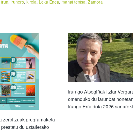
,
irun
,
irunero
,
kirola
,
Leka Enea
,
mahai tenisa
,
Zamora
Irun´go Atsegiñak Itziar Vergar
omenduko du larunbat honeta
Irungo Erraldoia 2026 sariarek
a zerbitzuak programaketa
 prestatu du uztailerako