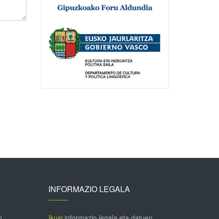
INFORMAZIO LEGALA
o
Ikusi
informazio legala eta datuen