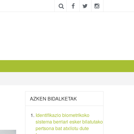
AZKEN BIDALKETAK
Identifikazio biometrikoko
sistema berriari esker bilatutako
pertsona bat atxilotu dute