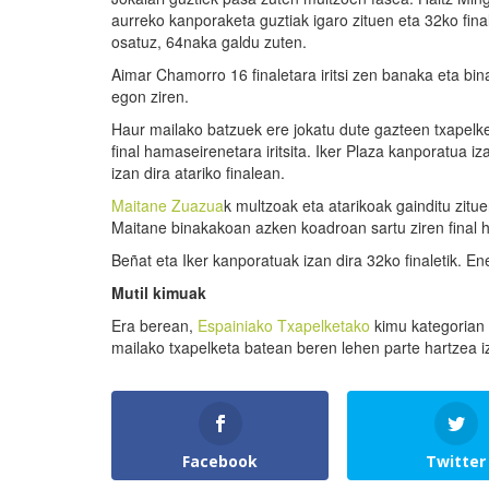
aurreko kanporaketa guztiak igaro zituen eta 32ko fin
osatuz, 64naka galdu zuten.
Aimar Chamorro 16 finaletara iritsi zen banaka eta bin
egon ziren.
Haur mailako batzuek ere jokatu dute gazteen txapelk
final hamaseirenetara iritsita. Iker Plaza kanporatua 
izan dira atariko finalean.
Maitane Zuazua
k multzoak eta atarikoak gainditu zitu
Maitane binakakoan azken koadroan sartu ziren final
Beñat eta Iker kanporatuak izan dira 32ko finaletik. E
Mutil kimuak
Era berean,
Espainiako Txapelketako
kimu kategorian k
mailako txapelketa batean beren lehen parte hartzea i
Facebook
Twitter