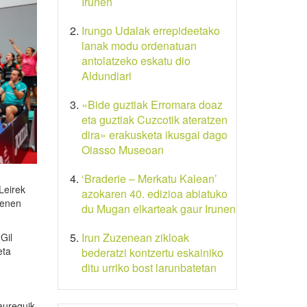
Irunen
Irungo Udalak errepideetako
lanak modu ordenatuan
antolatzeko eskatu dio
Aldundiari
«Bide guztiak Erromara doaz
eta guztiak Cuzcotik ateratzen
dira» erakusketa ikusgai dago
Oiasso Museoan
‘Braderie – Merkatu Kalean’
Leirek
azokaren 40. edizioa abiatuko
nenen
du Mugan elkarteak gaur Irunen
Irun Zuzenean zikloak
Gil
eta
bederatzi kontzertu eskainiko
ditu urriko bost larunbatetan
aureguik