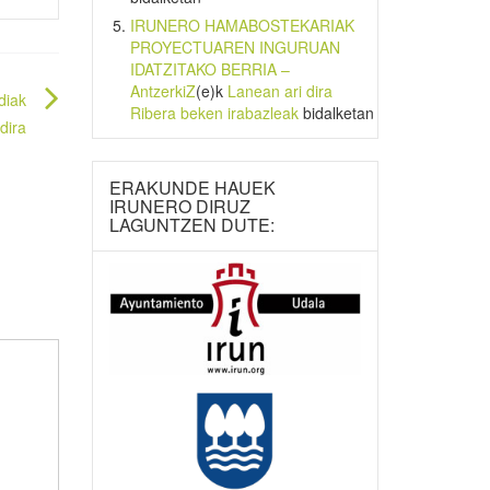
IRUNERO HAMABOSTEKARIAK
PROYECTUAREN INGURUAN
IDATZITAKO BERRIA –
AntzerkiZ
(e)k
Lanean ari dira
diak
Ribera beken irabazleak
bidalketan
dira
ERAKUNDE HAUEK
IRUNERO DIRUZ
LAGUNTZEN DUTE: