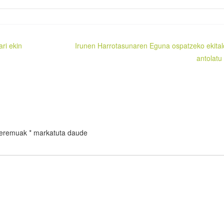
ari ekin
Irunen Harrotasunaren Eguna ospatzeko ekital
antolatu 
 eremuak
*
markatuta daude