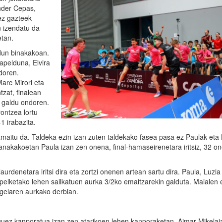
nder Cepas,
ez gazteek
n izendatu da
tan.
dun binakakoan.
apelduna, Elvira
ndoren.
Marc Mirori eta
zat, finalean
 galdu ondoren.
ontzea lortu
1 irabazita.
amaitu da. Taldeka ezin izan zuten taldekako fasea pasa ez Paulak eta 
anakakoetan Paula izan zen onena, final-hamaseirenetara iritsiz, 32 o
urdenetara iritsi dira eta zortzi onenen artean sartu dira. Paula, Luzia 
 txapelketako lehen sailkatuen aurka 3/2ko emaitzarekin galduta. Maialen 
ngelaren aurkako derbian.
nguez kanporatua izan zen atarikoen lehen kanporaketan. Aimar Mikelaj