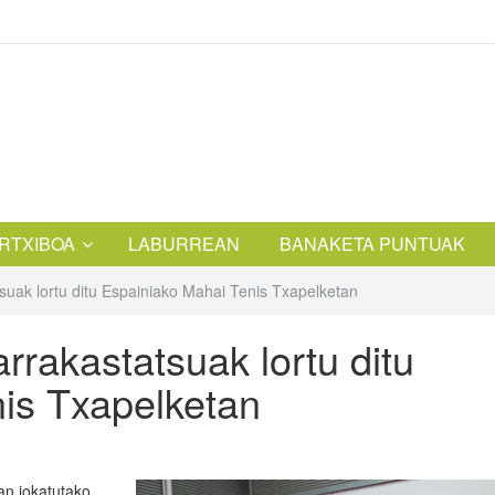
RTXIBOA
LABURREAN
BANAKETA PUNTUAK
suak lortu ditu Espainiako Mahai Tenis Txapelketan
rakastatsuak lortu ditu
is Txapelketan
an jokatutako