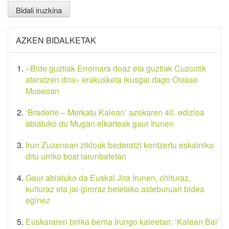
AZKEN BIDALKETAK
«Bide guztiak Erromara doaz eta guztiak Cuzcotik
ateratzen dira» erakusketa ikusgai dago Oiasso
Museoan
‘Braderie – Merkatu Kalean’ azokaren 40. edizioa
abiatuko du Mugan elkarteak gaur Irunen
Irun Zuzenean zikloak bederatzi kontzertu eskainiko
ditu urriko bost larunbatetan
Gaur abiatuko da Euskal Jira Irunen, ohituraz,
kulturaz eta jai-giroraz betetako asteburuari bidea
eginez
Euskararen birika berria Irungo kaleetan: ‘Kalean Bai’