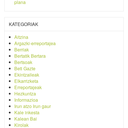
plana
KATEGORIAK
Aitzina
Argazki-erreportajea
Berriak
Bertatik Bertara
Bertsoak
Beti Gazte
Ekintzaileak
Elkarrizketa
Erreportajeak
Hezkuntza
Informazioa
Irun atzo Irun gaur
Kale inkesta
Kalean Bai
Kirolak