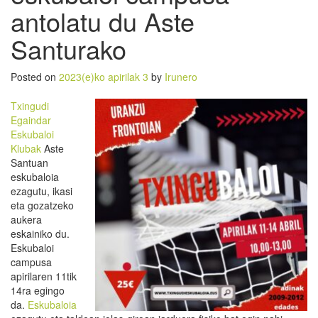
antolatu du Aste
Santurako
Posted on
2023(e)ko apirilak 3
by
Irunero
Txingudi
Egaindar
Eskubaloi
Klubak
Aste
Santuan
eskubaloia
ezagutu, ikasi
eta gozatzeko
aukera
eskainiko du.
Eskubaloi
campusa
apirilaren 11tik
14ra egingo
da.
Eskubaloia