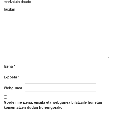
markatuta daude
Iruzkin
Izena
*
E-posta
*
Webgunea
Gorde nire izena, emaila eta webgunea bilatzaile honetan
komentatzen dudan hurrengorako.