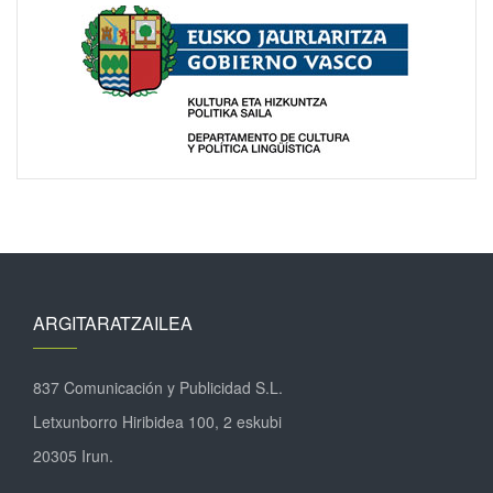
ARGITARATZAILEA
837 Comunicación y Publicidad S.L.
Letxunborro Hiribidea 100, 2 eskubi
20305 Irun.