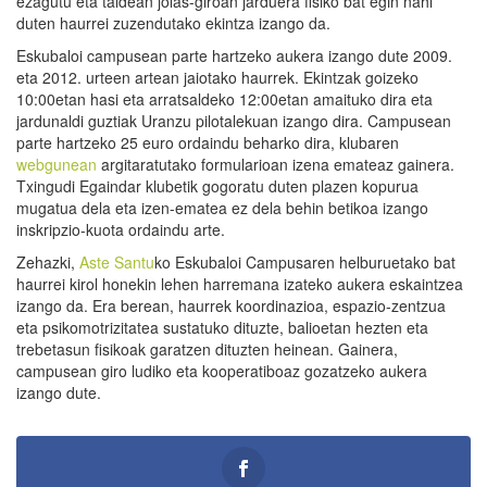
ezagutu eta taldean jolas-giroan jarduera fisiko bat egin nahi
duten haurrei zuzendutako ekintza izango da.
Eskubaloi campusean parte hartzeko aukera izango dute 2009.
eta 2012. urteen artean jaiotako haurrek. Ekintzak goizeko
10:00etan hasi eta arratsaldeko 12:00etan amaituko dira eta
jardunaldi guztiak Uranzu pilotalekuan izango dira. Campusean
parte hartzeko 25 euro ordaindu beharko dira, klubaren
webgunean
argitaratutako formularioan izena emateaz gainera.
Txingudi Egaindar klubetik gogoratu duten plazen kopurua
mugatua dela eta izen-ematea ez dela behin betikoa izango
inskripzio-kuota ordaindu arte.
Zehazki,
Aste Santu
ko Eskubaloi Campusaren helburuetako bat
haurrei kirol honekin lehen harremana izateko aukera eskaintzea
izango da. Era berean, haurrek koordinazioa, espazio-zentzua
eta psikomotrizitatea sustatuko dituzte, balioetan hezten eta
trebetasun fisikoak garatzen dituzten heinean. Gainera,
campusean giro ludiko eta kooperatiboaz gozatzeko aukera
izango dute.