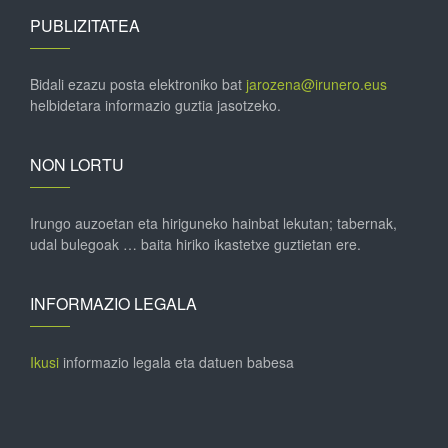
PUBLIZITATEA
Bidali ezazu posta elektroniko bat
jarozena@irunero.eus
helbidetara informazio guztia jasotzeko.
NON LORTU
Irungo auzoetan eta hiriguneko hainbat lekutan; tabernak,
udal bulegoak … baita hiriko ikastetxe guztietan ere.
INFORMAZIO LEGALA
Ikusi
informazio legala eta datuen babesa