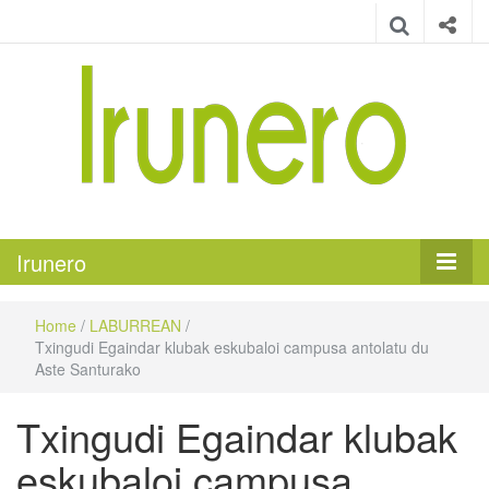
Irunero
Irungo euskarazko aldizkaria
Irunero
Home
/
LABURREAN
/
Txingudi Egaindar klubak eskubaloi campusa antolatu du
Aste Santurako
Txingudi Egaindar klubak
eskubaloi campusa