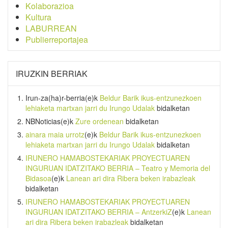
Kolaborazioa
Kultura
LABURREAN
Publierreportajea
IRUZKIN BERRIAK
Irun-za(ha)r-berria
(e)k
Beldur Barik ikus-entzunezkoen
lehiaketa martxan jarri du Irungo Udalak
bidalketan
NBNoticias
(e)k
Zure ordenean
bidalketan
ainara maia urrotz
(e)k
Beldur Barik ikus-entzunezkoen
lehiaketa martxan jarri du Irungo Udalak
bidalketan
IRUNERO HAMABOSTEKARIAK PROYECTUAREN
INGURUAN IDATZITAKO BERRIA – Teatro y Memoria del
Bidasoa
(e)k
Lanean ari dira Ribera beken irabazleak
bidalketan
IRUNERO HAMABOSTEKARIAK PROYECTUAREN
INGURUAN IDATZITAKO BERRIA – AntzerkiZ
(e)k
Lanean
ari dira Ribera beken irabazleak
bidalketan