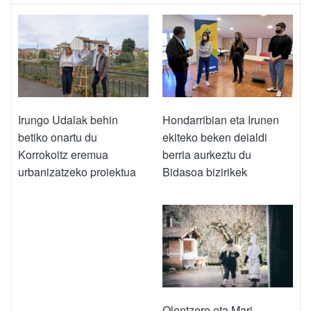
Hondarribian eta Irunen
Irungo Udalak behin
ekiteko beken deialdi
betiko onartu du
berria aurkeztu du
Korrokoitz eremua
Bidasoa bizirikek
urbanizatzeko proiektua
Olentzero eta Mari