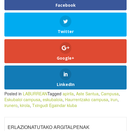
Facebook
Twitter
Google+
LinkedIn
Posted in
LABURREAN
Tagged
apirila
,
Aste Santua
,
Campusa
,
Eskubaloi campusa
,
eskubaloia
,
Haurrentzako campusa
,
irun
,
irunero
,
kirola
,
Txingudi Egaindar kluba
ERLAZIONATUTAKO ARGITALPENAK