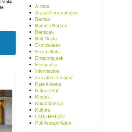
mailako
Aitzina
te
Argazki-erreportajea
Berriak
Bertatik Bertara
Bertsoak
Beti Gazte
Ekintzaileak
Elkarrizketa
Erreportajeak
Hezkuntza
Informazioa
Irun atzo Irun gaur
Kale inkesta
Kalean Bai
Kirolak
Kolaborazioa
Kultura
LABURREAN
Publierreportajea