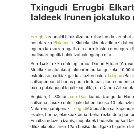
Txingudi Errugbi Elkar
taldeek Irunen jokatuko
Errugbi
jardunaldi hirukoitza aurreikusten da larunbat
honetarako
Plaiaundin
. Klubeko kideek adierazi duten
egoera kaxkarrarengatik eta aurreikusten den eguraldi
euritsuarengatik baldintzatuak egongo dira.
Sub 14ek irekiko dute egitaraua Danon Artean (Arrasat
Mutrikuk osatutakoa) taldearen aurka, goizeko 10:00eta
estreinako partidak galdu zituzten baina
Txingudi
/Bazt
sailkapenean bi bonus puntu lortu baitzituen (lau ents
baino gutxiagogatik galtzeagatik), eta Danon Arteanek
Segidan, 11:30etan,
sub 18en
txanda izango da. Haue
sailkatua, jasoko dute ligako lehen faseko 10. eta azke
Nafarren garaipenak
Txingudi
/Uribealdea sailkapenea
lezake, hortaz, etxekoak behar beharrezko dute puntu
Emaitza edozein izanik, mugakoek badakite aurkari be
dituztela otsailaren 12an hasiko den ligako bigarren fa