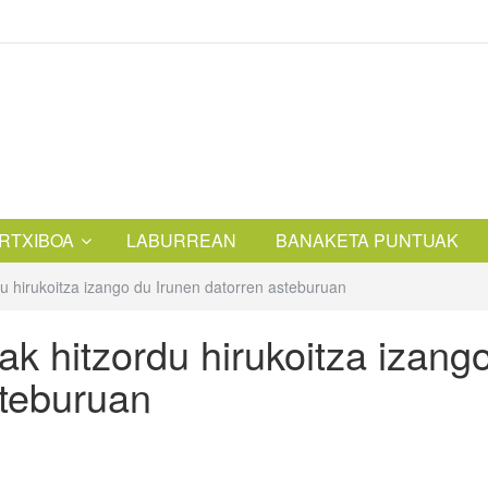
RTXIBOA
LABURREAN
BANAKETA PUNTUAK
du hirukoitza izango du Irunen datorren asteburuan
ak hitzordu hirukoitza izang
steburuan