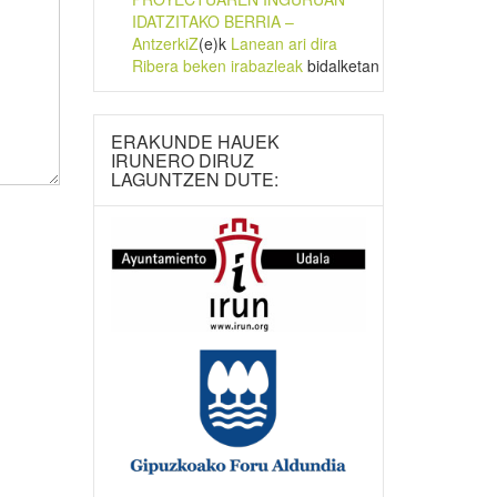
IDATZITAKO BERRIA –
AntzerkiZ
(e)k
Lanean ari dira
Ribera beken irabazleak
bidalketan
ERAKUNDE HAUEK
IRUNERO DIRUZ
LAGUNTZEN DUTE: