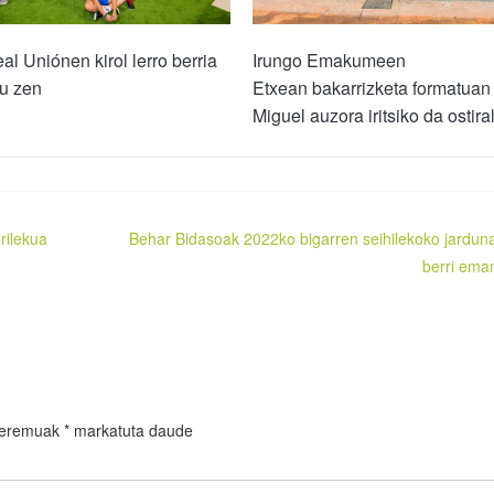
al Uniónen kirol lerro berria
Irungo Emakumeen
u zen
Etxean bakarrizketa formatuan
Miguel auzora iritsiko da ostir
rilekua
Behar Bidasoak 2022ko bigarren seihilekoko jardun
berri ema
 eremuak
*
markatuta daude