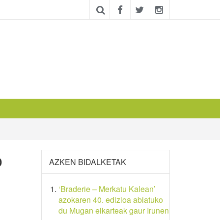
o
AZKEN BIDALKETAK
‘Braderie – Merkatu Kalean’
azokaren 40. edizioa abiatuko
du Mugan elkarteak gaur Irunen