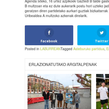
Agenda ixteko, 16 urtez azpikoek Gaztedi B talde gaste
B multzoan eta ez dute aukerarik postu hori uzteko jad
geratzen diren partidetako aurkari guztiak bizkaitarra
Uribealdea A multzoko azkenak direlarik.
Facebook
Twitter
Posted in
LABURREAN
Tagged
Asteburuko partidua
,
E
ERLAZIONATUTAKO ARGITALPENAK