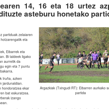
tearen 14, 16 eta 18 urtez az
 dituzte asteburu honetako part
ez partiduak zelaiaren
 hotzarengatik eta
ek, Eibarrek eta
n. Bi taldeek ligako
an aurretik da
egu egin eta 7 puntu
 bakarra.
k Iruña, azken
n jardunaldian.
Argazkiak (Txingudi RT): Eibarren aurkako 
n hondoratzea ekar
partida
ren bat eskuratzea.
rberak izango
sean.