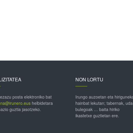
IZITATEA
NON LORTU
 ezazu posta elektroniko bat
Irungo auzoetan eta hirigunek
ena@irunero.eus
helbidetara
hainbat lekutan; tabernak, uda
azio guztia jasotzeko.
bulegoak … baita hiriko
ikastetxe guztietan ere.