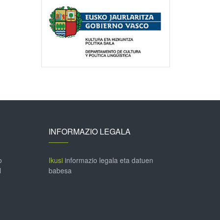
INFORMAZIO LEGALA
o
Ikusi
informazio legala eta datuen
l
babesa