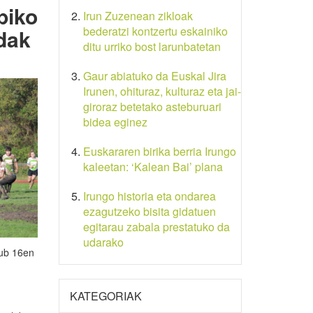
piko
Irun Zuzenean zikloak
bederatzi kontzertu eskainiko
idak
ditu urriko bost larunbatetan
Gaur abiatuko da Euskal Jira
Irunen, ohituraz, kulturaz eta jai-
giroraz betetako asteburuari
bidea eginez
Euskararen birika berria Irungo
kaleetan: ‘Kalean Bai’ plana
Irungo historia eta ondarea
ezagutzeko bisita gidatuen
egitarau zabala prestatuko da
udarako
sub 16en
KATEGORIAK