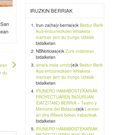
IRUZKIN BERRIAK
 San
Irun-za(ha)r-berria
(e)k
Beldur Barik
ikus-entzunezkoen lehiaketa
alean
martxan jarri du Irungo Udalak
bidalketan
NBNoticias
(e)k
Zure ordenean
bidalketan
ainara maia urrotz
(e)k
Beldur Barik
aren
ikus-entzunezkoen lehiaketa
n du
martxan jarri du Irungo Udalak
bidalketan
IRUNERO HAMABOSTEKARIAK
PROYECTUAREN INGURUAN
IDATZITAKO BERRIA – Teatro y
Memoria del Bidasoa
(e)k
Lanean
ari dira Ribera beken irabazleak
bidalketan
IRUNERO HAMABOSTEKARIAK
PROYECTUAREN INGURUAN