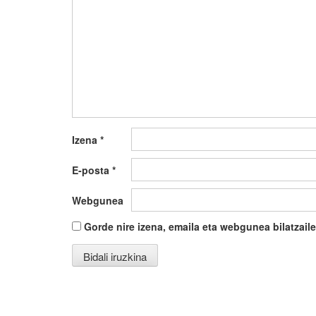
Izena
*
E-posta
*
Webgunea
Gorde nire izena, emaila eta webgunea bilatza