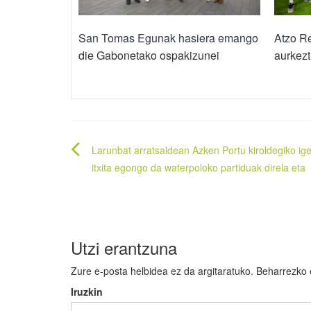
San Tomas Egunak hasiera emango
Atzo Re
die Gabonetako ospakizunei
aurkezt
Bidalketetan
Larunbat arratsaldean Azken Portu kiroldegiko ige
zehar
itxita egongo da waterpoloko partiduak direla eta
nabigatu
Utzi erantzuna
Zure e-posta helbidea ez da argitaratuko.
Beharrezko
Iruzkin