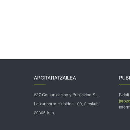
ARGITARATZAILEA
PUBL
837 Comunicación y Publicidad S.L.
Bidali
jaroz
Letxunborro Hiribidea 100, 2 eskubi
inform
20305 Irun.