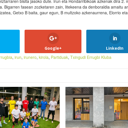
iztarraren bisita jasoko dute. Irun eta Hondarribikoak azkenak dira 2. 
a. Bigarren fasean zozketaren zain, litekeena da denboraldia amaitu ar
k izatea, Getxo B baita, gaur egun, B multzoko azkenaurrena, Elorrio eta
Google+
LinkedIn
rrugbia
,
irun
,
irunero
,
kirola
,
Partiduak
,
Txingudi Errugbi Kluba