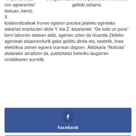
geltoki zaharra.
con agravantes”
testuan, berriz,
X
kolaboratzaileak Irunen ogiaren prezioa jaisteko egindako
eskariari erantzuten diote Y. eta Z. kazetariek. “De todo un poco”
berri laburren atalean aldiz, agerian uzten da Guardia Zibileko
agenteak alojamendurik gabe gelditu direla eta, bestetik, linea
elektrikoa zeinen egoera txarrean dagoen. Aldizkaria “Noticias”
atalarekin amaitzen da, publizitatez beteriko laugarren
orrialdearen aurretik.
Facebook