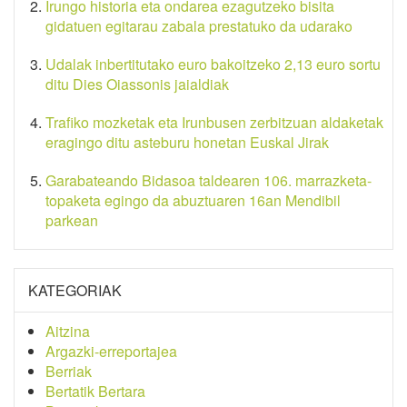
Irungo historia eta ondarea ezagutzeko bisita
gidatuen egitarau zabala prestatuko da udarako
Udalak inbertitutako euro bakoitzeko 2,13 euro sortu
ditu Dies Oiassonis jaialdiak
Trafiko mozketak eta Irunbusen zerbitzuan aldaketak
eragingo ditu asteburu honetan Euskal Jirak
Garabateando Bidasoa taldearen 106. marrazketa-
topaketa egingo da abuztuaren 16an Mendibil
parkean
KATEGORIAK
Aitzina
Argazki-erreportajea
Berriak
Bertatik Bertara