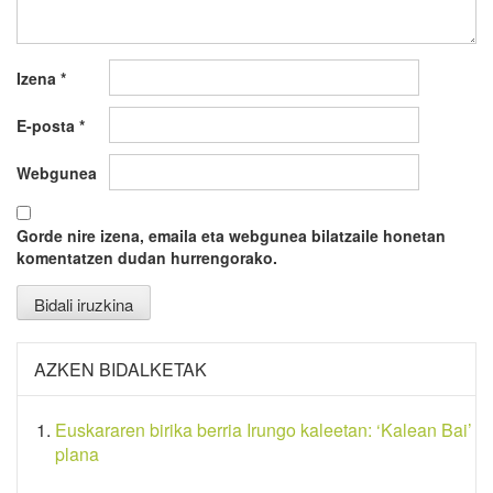
Izena
*
E-posta
*
Webgunea
Gorde nire izena, emaila eta webgunea bilatzaile honetan
komentatzen dudan hurrengorako.
AZKEN BIDALKETAK
Euskararen birika berria Irungo kaleetan: ‘Kalean Bai’
plana