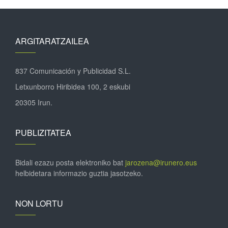
ARGITARATZAILEA
837 Comunicación y Publicidad S.L.
Letxunborro Hiribidea 100, 2 eskubi
20305 Irun.
PUBLIZITATEA
Bidali ezazu posta elektroniko bat
jarozena@irunero.eus
helbidetara informazio guztia jasotzeko.
NON LORTU