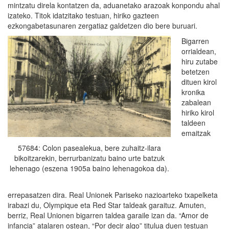
mintzatu direla kontatzen da, aduanetako arazoak konpondu ahal
izateko. Titok idatzitako testuan, hiriko gazteen
ezkongabetasunaren zergatiaz galdetzen dio bere buruari.
Bigarren
orrialdean,
hiru zutabe
betetzen
dituen kirol
kronika
zabalean
hiriko kirol
taldeen
emaitzak
57684: Colon pasealekua, bere zuhaitz-ilara
bikoitzarekin, berrurbanizatu baino urte batzuk
lehenago (eszena 1905a baino lehenagokoa da).
errepasatzen dira. Real Unionek Pariseko nazioarteko txapelketa
irabazi du, Olympique eta Red Star taldeak garaituz. Amuten,
berriz, Real Unionen bigarren taldea garaile izan da. “Amor de
infancia” atalaren ostean, “Por decir algo” titulua duen testuan