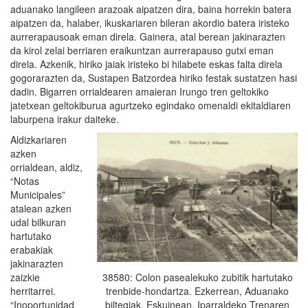
aduanako langileen arazoak aipatzen dira, baina horrekin batera
aipatzen da, halaber, ikuskariaren bileran akordio batera iristeko
aurrerapausoak eman direla. Gainera, atal berean jakinarazten
da kirol zelai berriaren eraikuntzan aurrerapauso gutxi eman
direla. Azkenik, hiriko jaiak iristeko bi hilabete eskas falta direla
gogorarazten da, Sustapen Batzordea hiriko festak sustatzen hasi
dadin. Bigarren orrialdearen amaieran Irungo tren geltokiko
jatetxean geltokiburua agurtzeko egindako omenaldi ekitaldiaren
laburpena irakur daiteke.
Aldizkariaren
azken
orrialdean, aldiz,
“Notas
Municipales”
atalean azken
udal bilkuran
hartutako
erabakiak
jakinarazten
38580: Colon pasealekuko zubitik hartutako
zaizkie
trenbide-hondartza. Ezkerrean, Aduanako
herritarrei.
biltegiak. Eskuinean, Iparraldeko Trenaren
“Inoportunidad