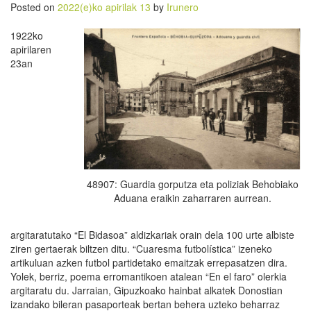
Posted on
2022(e)ko apirilak 13
by
Irunero
1922ko
apirilaren
23an
48907: Guardia gorputza eta poliziak Behobiako
Aduana eraikin zaharraren aurrean.
argitaratutako “El Bidasoa” aldizkariak orain dela 100 urte albiste
ziren gertaerak biltzen ditu. “Cuaresma futbolística” izeneko
artikuluan azken futbol partidetako emaitzak errepasatzen dira.
Yolek, berriz, poema erromantikoen atalean “En el faro” olerkia
argitaratu du. Jarraian, Gipuzkoako hainbat alkatek Donostian
izandako bileran pasaporteak bertan behera uzteko beharraz