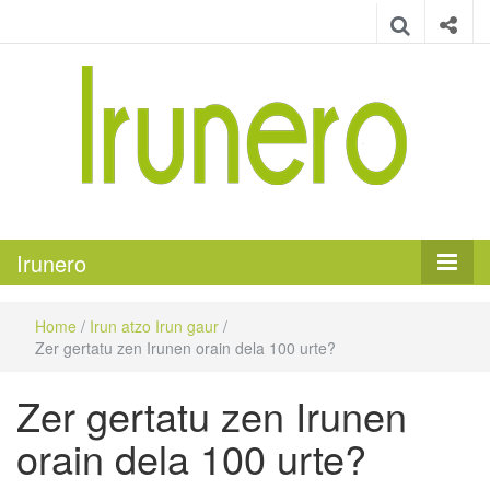
Irunero
Irungo euskarazko aldizkaria
Irunero
Home
/
Irun atzo Irun gaur
/
Zer gertatu zen Irunen orain dela 100 urte?
Zer gertatu zen Irunen
orain dela 100 urte?