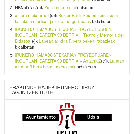
NBNoticias
(e)k
Zure ordenean
bidalketan
ainara maia urrotz
(e)k
Beldur Barik ikus-entzunezkoen
lehiaketa martxan jarri du Irungo Udalak
bidalketan
IRUNERO HAMABOSTEKARIAK PROYECTUAREN
INGURUAN IDATZITAKO BERRIA – Teatro y Memoria del
Bidasoa
(e)k
Lanean ari dira Ribera beken irabazleak
bidalketan
IRUNERO HAMABOSTEKARIAK PROYECTUAREN
INGURUAN IDATZITAKO BERRIA – AntzerkiZ
(e)k
Lanean
ari dira Ribera beken irabazleak
bidalketan
ERAKUNDE HAUEK IRUNERO DIRUZ
LAGUNTZEN DUTE: