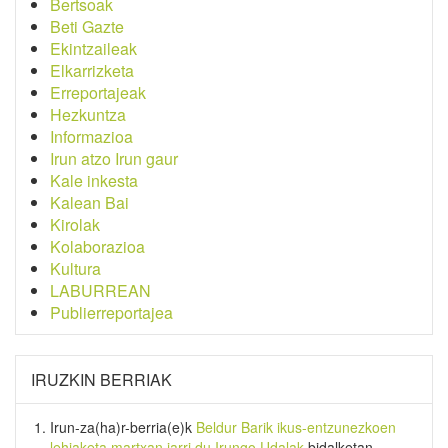
Bertsoak
Beti Gazte
Ekintzaileak
Elkarrizketa
Erreportajeak
Hezkuntza
Informazioa
Irun atzo Irun gaur
Kale inkesta
Kalean Bai
Kirolak
Kolaborazioa
Kultura
LABURREAN
Publierreportajea
IRUZKIN BERRIAK
Irun-za(ha)r-berria
(e)k
Beldur Barik ikus-entzunezkoen
lehiaketa martxan jarri du Irungo Udalak
bidalketan