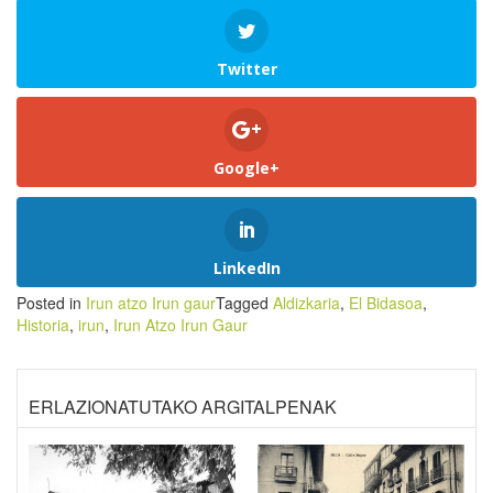
Twitter
Google+
LinkedIn
Posted in
Irun atzo Irun gaur
Tagged
Aldizkaria
,
El Bidasoa
,
Historia
,
irun
,
Irun Atzo Irun Gaur
ERLAZIONATUTAKO ARGITALPENAK