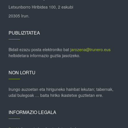
Letxunborro Hiribidea 100, 2 eskubi
20305 Irun.
PUBLIZITATEA
Bidali ezazu posta elektroniko bat
jarozena@irunero.eus
helbidetara informazio guztia jasotzeko.
NON LORTU
Irungo auzoetan eta hiriguneko hainbat lekutan; tabernak,
udal bulegoak … baita hiriko ikastetxe guztietan ere.
INFORMAZIO LEGALA