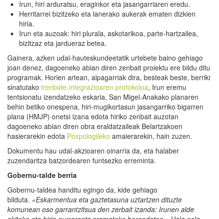
Irun, hiri arduratsu, eraginkor eta jasangarriaren eredu.
Herritarrei bizitzeko eta lanerako aukerak ematen dizkien
hiria.
Irun eta auzoak: hiri plurala, askotarikoa, parte-hartzailea,
bizitzaz eta jardueraz betea.
Gainera, azken udal-hauteskundeetatik urtebete baino gehiago
joan denez, dagoeneko abian diren zenbait proiektu ere bildu ditu
programak. Horien artean, aipagarriak dira, besteak beste, berriki
sinatutako
trenbide-integrazioaren protokoloa
, Irun eremu
tentsionatu izendatzeko eskaria, San Migel-Anakako planaren
behin betiko onespena, hiri-mugikortasun jasangarriko bigarren
plana (HMJP) onetsi izana edota hiriko zenbait auzotan
dagoeneko abian diren obra eraldatzaileak Belartzakoen
hasierarekin edota
Poxpologileko
amaierarekin, hain zuzen.
Dokumentu hau udal-akzioaren oinarria da, eta halaber
zuzendaritza batzordearen funtsezko erreminta.
Gobernu-talde berria
Gobernu-taldea handitu egingo da, kide gehiago
bilduta.
«Eskarmentua eta gaztetasuna uztartzen dituzte
komunean oso garrantzitsua den zerbait izanda: Irunen alde
ekiteko eta hiria aurrerantz eramateko borondatea»
. Hala nola,