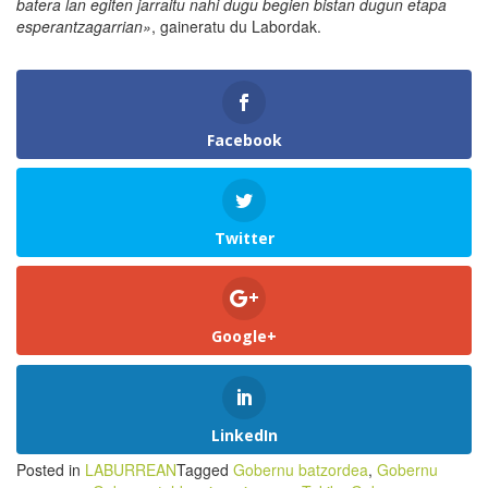
batera lan egiten jarraitu nahi dugu begien bistan dugun etapa
esperantzagarrian»
, gaineratu du Labordak.
Facebook
Twitter
Google+
LinkedIn
Posted in
LABURREAN
Tagged
Gobernu batzordea
,
Gobernu