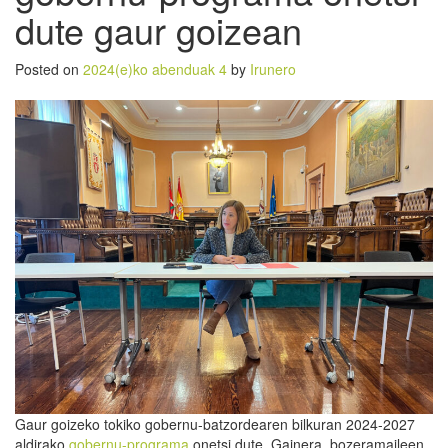
dute gaur goizean
Posted on
2024(e)ko abenduak 4
by
Irunero
Gaur goizeko tokiko gobernu-batzordearen bilkuran 2024-2027
aldirako
gobernu-programa
onetsi dute. Gainera, bozeramaileen