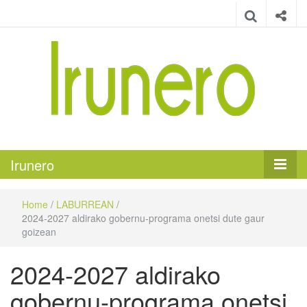
Irunero
Irungo euskarazko aldizkaria
Irunero
Home
/
LABURREAN
/
2024-2027 aldirako gobernu-programa onetsi dute gaur
goizean
2024-2027 aldirako
gobernu-programa onetsi