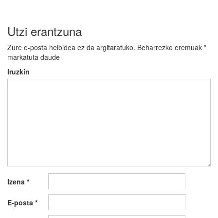
Utzi erantzuna
Zure e-posta helbidea ez da argitaratuko.
Beharrezko eremuak
*
markatuta daude
Iruzkin
Izena
*
E-posta
*