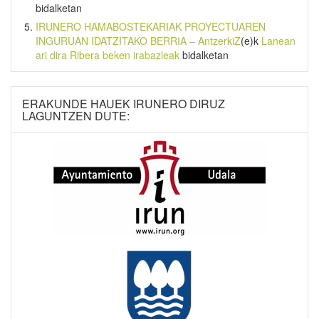
bidalketan
IRUNERO HAMABOSTEKARIAK PROYECTUAREN
INGURUAN IDATZITAKO BERRIA – AntzerkiZ
(e)k
Lanean
ari dira Ribera beken irabazleak
bidalketan
ERAKUNDE HAUEK IRUNERO DIRUZ
LAGUNTZEN DUTE: