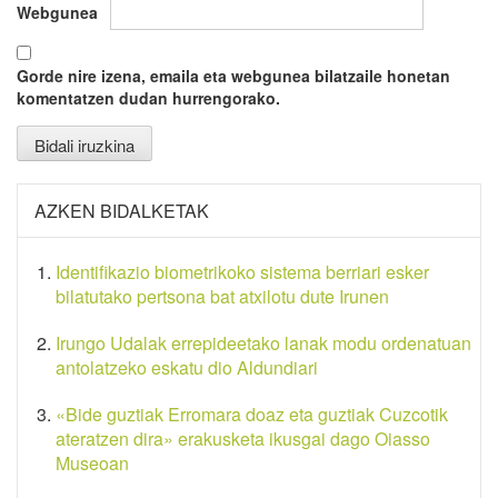
Webgunea
Gorde nire izena, emaila eta webgunea bilatzaile honetan
komentatzen dudan hurrengorako.
AZKEN BIDALKETAK
Identifikazio biometrikoko sistema berriari esker
bilatutako pertsona bat atxilotu dute Irunen
Irungo Udalak errepideetako lanak modu ordenatuan
antolatzeko eskatu dio Aldundiari
«Bide guztiak Erromara doaz eta guztiak Cuzcotik
ateratzen dira» erakusketa ikusgai dago Oiasso
Museoan