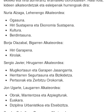
kideen alkateordetzak eta esleipenak hurrengoak dira:
Nuria Alzaga, Lehenengo Alkateordea:
Ogasuna.
Hiri Sustapena eta Ekonomia Sustapena.
Kultura.
Berdintasuna.
Borja Olazabal, Bigarren Alkateordea:
Hiri Garapena.
Kirolak.
Sergio Javier, Hirugarren Alkateordea:
Mugikortasun eta Garapen Jasangarria.
Herritarren Segurtasuna eta Bizikidetza.
Pertsonak eta Zerbitzu Orokorrak.
Jon Ugarte, Laugarren Alkateordea:
Obrak, Mantentzea eta Azpiegiturak.
Euskara.
Diziplina Urbanistikoa eta Etxebizitza.