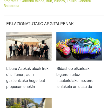
programa
,
Gobernu taldea
,
irun
,
irunero
,
Tokiko Gobernu
Batzordea
ERLAZIONATUTAKO ARGITALPENAK
Liburu Azokak ateak ireki
Bidashop elkarteak
ditu Irunen, adin
bigarren urtez
guztientzako hogei bat
Inauterietako mozorro
proposamenekin
lehiaketa antolatu du