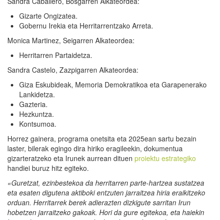
Sandra Caballero, Bosgarren Alkateordea:
Gizarte Ongizatea.
Gobernu Irekia eta Herritarrentzako Arreta.
Monica Martinez, Seigarren Alkateordea:
Herritarren Partaidetza.
Sandra Castelo, Zazpigarren Alkateordea:
Giza Eskubideak, Memoria Demokratikoa eta Garapenerako
Lankidetza.
Gazteria.
Hezkuntza.
Kontsumoa.
Horrez gainera, programa onetsita eta 2025ean sartu bezain
laster, bilerak egingo dira hiriko eragileekin, dokumentua
gizarteratzeko eta Irunek aurrean dituen
proiektu estrategiko
handiei buruz hitz egiteko.
«Guretzat, ezinbestekoa da herritarren parte-hartzea sustatzea
eta esaten digutena aktiboki entzuten jarraitzea hiria eraikitzeko
orduan.
Herritarrek berek adierazten dizkigute sarritan Irun
hobetzen jarraitzeko gakoak.
Hori da gure egitekoa, eta haiekin