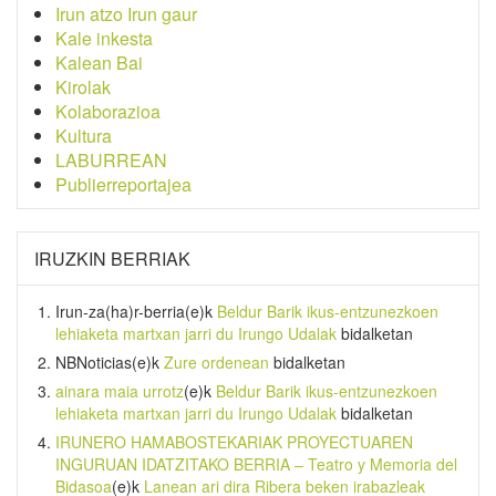
Irun atzo Irun gaur
Kale inkesta
Kalean Bai
Kirolak
Kolaborazioa
Kultura
LABURREAN
Publierreportajea
IRUZKIN BERRIAK
Irun-za(ha)r-berria
(e)k
Beldur Barik ikus-entzunezkoen
lehiaketa martxan jarri du Irungo Udalak
bidalketan
NBNoticias
(e)k
Zure ordenean
bidalketan
ainara maia urrotz
(e)k
Beldur Barik ikus-entzunezkoen
lehiaketa martxan jarri du Irungo Udalak
bidalketan
IRUNERO HAMABOSTEKARIAK PROYECTUAREN
INGURUAN IDATZITAKO BERRIA – Teatro y Memoria del
Bidasoa
(e)k
Lanean ari dira Ribera beken irabazleak