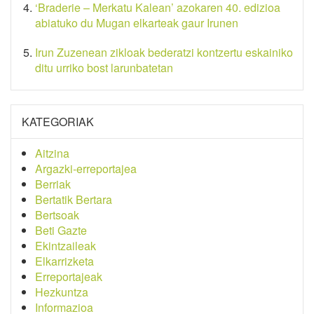
‘Braderie – Merkatu Kalean’ azokaren 40. edizioa
abiatuko du Mugan elkarteak gaur Irunen
Irun Zuzenean zikloak bederatzi kontzertu eskainiko
ditu urriko bost larunbatetan
KATEGORIAK
Aitzina
Argazki-erreportajea
Berriak
Bertatik Bertara
Bertsoak
Beti Gazte
Ekintzaileak
Elkarrizketa
Erreportajeak
Hezkuntza
Informazioa