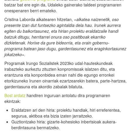
batzar bat ere egin da, Udaleko gainerako taldeei programaren
onespenaren berri emateko.
Cristina Laborda alkatearen hitzetan,
«alkatea naizenetik, oso
presente izan dut funtsezko agintaldia dela hau.
Irunek aurrera
egiten du baikortasunez, eta hirian proiektu eraldatzaile handi
batzuk ditugu, herritarrei onura oso positiboak ekarriko
dizkietenak.
Horixe da gure bideorria, eta orain gobernu-
programa batean jaso dugu, gardentasunez eta eraginkortasunez
jokatzeko».
Programak Irungo Sozialistek 2023ko udal-hauteskundeak
irabazteko aurkeztu zituzten konpromisoak islatzen ditu, eta
erantzuna eta konponbidea eman nahi die egungo erronkei
etorkizuneko Irunen oinarriak ezartzearekin batera, parte-hartzea,
gardentasuna eta akordio zabalak bilatuta.
Bost ardatz
handiren inguruan antolatu dira programaren
ekintzak:
Eraldatzen ari den hiria: proiektu handiak, hiri erreferentea,
segurua, aktiboa eta bizia izaten jarraitzeko.
Guztiontzako hiria: gizarte-kohesioko inbertsioak aukera-
berdintasuna bermatzeko.