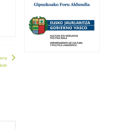
erra
dute