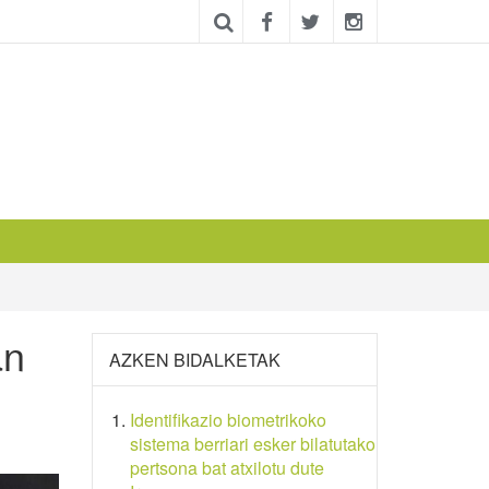
an
AZKEN BIDALKETAK
Identifikazio biometrikoko
sistema berriari esker bilatutako
pertsona bat atxilotu dute