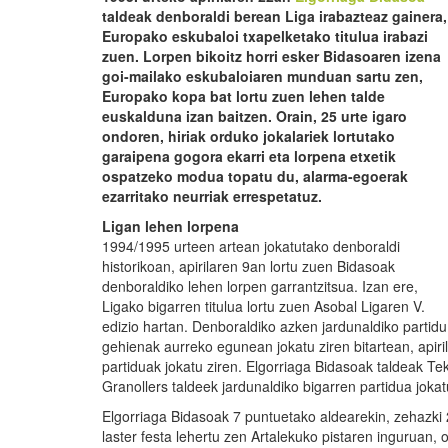
taldeak denboraldi berean Liga irabazteaz gainera,
Europako eskubaloi txapelketako titulua irabazi
zuen. Lorpen bikoitz horri esker Bidasoaren izena
goi-mailako eskubaloiaren munduan sartu zen,
Europako kopa bat lortu zuen lehen talde
euskalduna izan baitzen. Orain, 25 urte igaro
ondoren, hiriak orduko jokalariek lortutako
garaipena gogora ekarri eta lorpena etxetik
ospatzeko modua topatu du, alarma-egoerak
ezarritako neurriak errespetatuz.
Ligan lehen lorpena
1994/1995 urteen artean jokatutako denboraldi
historikoan, apirilaren 9an lortu zuen Bidasoak
denboraldiko lehen lorpen garrantzitsua. Izan ere,
Ligako bigarren titulua lortu zuen Asobal Ligaren V.
edizio hartan. Denboraldiko azken jardunaldiko partidu
gehienak aurreko egunean jokatu ziren bitartean, apir
partiduak jokatu ziren. Elgorriaga Bidasoak taldeak T
Granollers taldeek jardunaldiko bigarren partidua jokat
Elgorriaga Bidasoak 7 puntuetako aldearekin, zehazki 2
laster festa lehertu zen Artalekuko pistaren ingurua