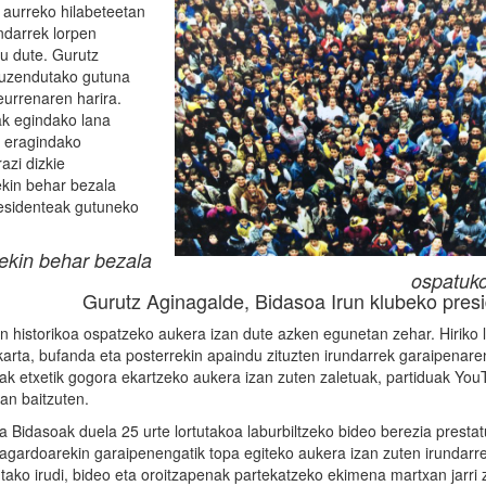
 aurreko hilabeteetan
ndarrek lorpen
u dute. Gurutz
zuzendutako gutuna
urrenaren harira.
ak egindako lana
k eragindako
azi dizkie
ekin behar bezala
esidenteak gutuneko
ekin behar bezala
ospatuk
Gurutz Aginagalde, Bidasoa Irun klubeko pres
n historikoa ospatzeko aukera izan dute azken egunetan zehar. Hiriko l
arta, bufanda eta posterrekin apaindu zituzten irundarrek garaipenare
duak etxetik gogora ekartzeko aukera izan zuten zaletuak, partiduak Yo
zan baitzuten.
ga Bidasoak duela 25 urte lortutakoa laburbiltzeko bideo berezia presta
gardoarekin garaipenengatik topa egiteko aukera izan zuten irundarre
tutako irudi, bideo eta oroitzapenak partekatzeko ekimena martxan jarri 