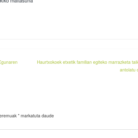
ekiko maitasuna
Egunaren
Haurtxokoek etxetik familian egiteko marrazketa tail
antolatu 
 eremuak
*
markatuta daude