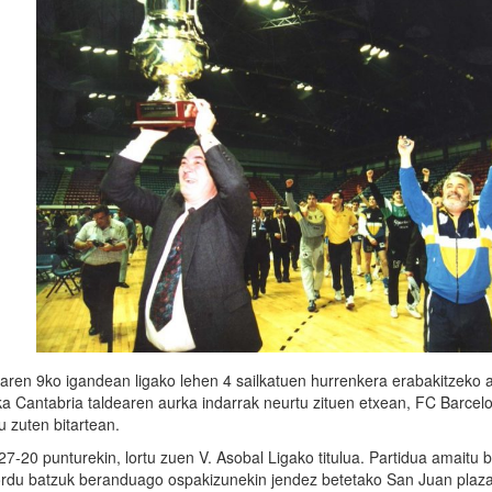
ilaren 9ko igandean ligako lehen 4 sailkatuen hurrenkera erabakitzeko 
eka Cantabria taldearen aurka indarrak neurtu zituen etxean, FC Barcel
u zuten bitartean.
7-20 punturekin, lortu zuen V. Asobal Ligako titulua. Partidua amaitu 
n, ordu batzuk beranduago ospakizunekin jendez betetako San Juan plaz