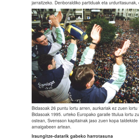
jarraitzeko. Denboraldiko partiduak eta urduritasunak,
Bidasoak 26 puntu lortu arren, aurkariak ez zuen lortu 
Bidasoak 1995. urteko Europako garaile titulua lortu zu
ostean, Svensson kapitainak jaso zuen kopa taldekide 
amaigabeen artean.
Iraungitze-datarik gabeko harrotasuna