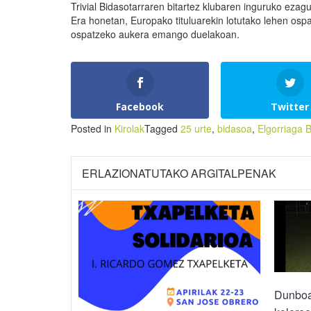
Trivial Bidasotarraren bitartez klubaren inguruko eza
Era honetan, Europako tituluarekin lotutako lehen osp
ospatzeko aukera emango duelakoan.
Facebook
Twitter
Posted in
Kirolak
Tagged
25 urte
,
bidasoa
,
Elgorriaga 
ERLAZIONATUTAKO ARGITALPENAK
Dunboa