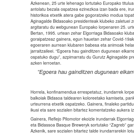
Azkenean, 25 urte lehenago lortutako Europako titulua
antolatu bezala ospatzea ezinezkoa izan bada ere, iru
historikoa etxetik atera gabe gogoratzeko modua topat
Aginagalde Bidasoako presidenteak klubeko zaletuei 
argitaratu du webgunean Europako lorpenaren 25. urte
Bertan, 1995. urtean zehar Elgorriaga Bidasoako klub
goraipatzeaz gainera, egun hauetan zehar Covid-19a
egoeraren aurrean klubaren babesa eta animoak helar
jarraitzaileei. “Egoera hau gainditzen dugunean elkarr
ospatuko dugu”, azpimarratu du Gurutz Aginagalde pr
azken lerroetan.
“Egoera hau gainditzen dugunean elkarr
Horrela, konfinamendua errespetatuz, irundarrek lorpe
balkoiak Bidasoa taldearen koloreetako kamiseta, pank
urteurrena etxetik ospatzeko. Gainera, finaleko parti
ikusi eta sare sozialen bitartez komentatzeko aukera i
Gainera, Reflejo Pilomotor ekoizle irundarrak Elgorria
eta Bidassoa Basque Breweryk sortutako “Zagreb” gara
Azkenik, sare sozialen bitartez talde irundarrarekin lo