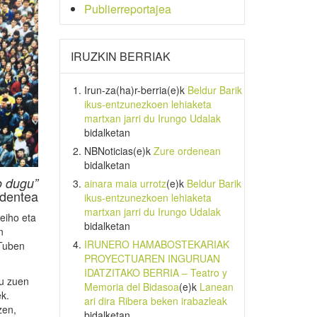
Publierreportajea
IRUZKIN BERRIAK
Irun-za(ha)r-berria
(e)k
Beldur Barik
ikus-entzunezkoen lehiaketa
martxan jarri du Irungo Udalak
bidalketan
NBNoticias
(e)k
Zure ordenean
bidalketan
o dugu”
ainara maia urrotz
(e)k
Beldur Barik
identea
ikus-entzunezkoen lehiaketa
martxan jarri du Irungo Udalak
eiho eta
bidalketan
n
IRUNERO HAMABOSTEKARIAK
uTuben
PROYECTUAREN INGURUAN
IDATZITAKO BERRIA – Teatro y
tu zuen
Memoria del Bidasoa
(e)k
Lanean
k.
ari dira Ribera beken irabazleak
zen,
bidalketan