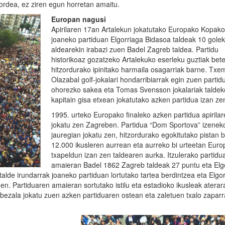
 ordea, ez ziren egun horretan amaitu.
Europan nagusi
Apirilaren 17an Artalekun jokatutako Europako Kopako
joaneko partiduan Elgorriaga Bidasoa taldeak 10 gole
aldearekin irabazi zuen Badel Zagreb taldea. Partidu
historikoaz gozatzeko Artalekuko eserleku guztiak bete
hitzordurako ipinitako harmaila osagarriak barne. Txe
Olazabal golf-jokalari hondarribiarrak egin zuen partid
ohorezko sakea eta Tomas Svensson jokalariak taldek
kapitain gisa etxean jokatutako azken partidua izan ze
1995. urteko Europako finaleko azken partidua apirila
jokatu zen Zagreben. Partidua “Dom Sportova” izeneko
jauregian jokatu zen, hitzordurako egokitutako pistan 
12.000 ikusleren aurrean eta aurreko bi urteetan Eur
txapeldun izan zen taldearen aurka. Itzulerako partidu
amaieran Badel 1862 Zagreb taldeak 27 puntu eta Elg
talde irundarrak joaneko partiduan lortutako tartea berdintzea eta Elgo
en. Partiduaren amaieran sortutako istilu eta estadioko ikusleak aterar
bezala jokatu zuen azken partiduaren ostean eta zaletuen txalo zapar