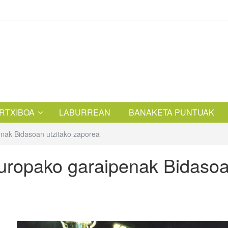
RTXIBOA
LABURREAN
BANAKETA PUNTUAK
nak Bidasoan utzitako zaporea
Europako garaipenak Bidaso