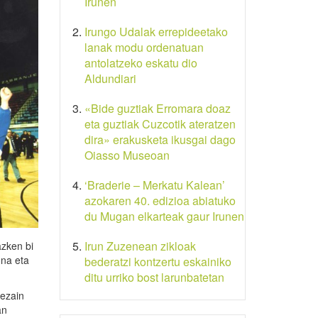
Irunen
Irungo Udalak errepideetako
lanak modu ordenatuan
antolatzeko eskatu dio
Aldundiari
«Bide guztiak Erromara doaz
eta guztiak Cuzcotik ateratzen
dira» erakusketa ikusgai dago
Oiasso Museoan
‘Braderie – Merkatu Kalean’
azokaren 40. edizioa abiatuko
du Mugan elkarteak gaur Irunen
Irun Zuzenean zikloak
azken bi
ona eta
bederatzi kontzertu eskainiko
ditu urriko bost larunbatetan
bezain
an