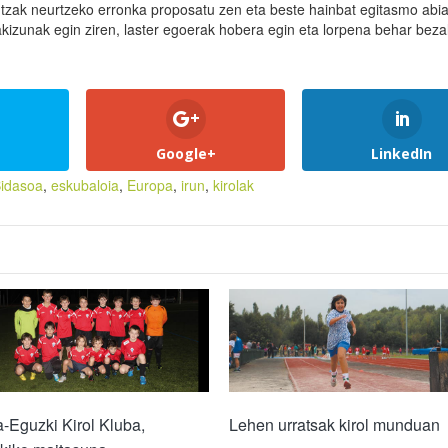
gutzak neurtzeko erronka proposatu zen eta beste hainbat egitasmo abia
akizunak egin ziren, laster egoerak hobera egin eta lorpena behar beza
Google+
LinkedIn
Bidasoa
,
eskubaloia
,
Europa
,
irun
,
kirolak
-Eguzki Kirol Kluba,
Lehen urratsak kirol munduan