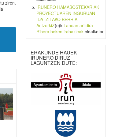
tu ziren.
IRUNERO HAMABOSTEKARIAK
la
PROYECTUAREN INGURUAN
IDATZITAKO BERRIA –
AntzerkiZ
(e)k
Lanean ari dira
Ribera beken irabazleak
bidalketan
ERAKUNDE HAUEK
IRUNERO DIRUZ
LAGUNTZEN DUTE: