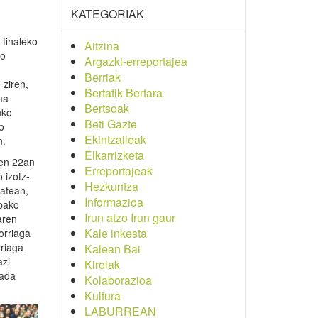
KATEGORIAK
 finaleko
Aitzina
ko
Argazki-erreportajea
Berriak
 ziren,
Bertatik Bertara
ma
Bertsoak
uko
Beti Gazte
o
Ekintzaileak
n.
Elkarrizketa
ren 22an
Erreportajeak
 izotz-
Hezkuntza
batean,
Informazioa
opako
Irun atzo Irun gaur
aren
Kale inkesta
orriaga
rriaga
Kalean Bai
azi
Kirolak
rada
Kolaborazioa
Kultura
LABURREAN