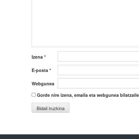
Izena
*
E-posta
*
Webgunea
Gorde nire izena, emaila eta webgunea bilatza