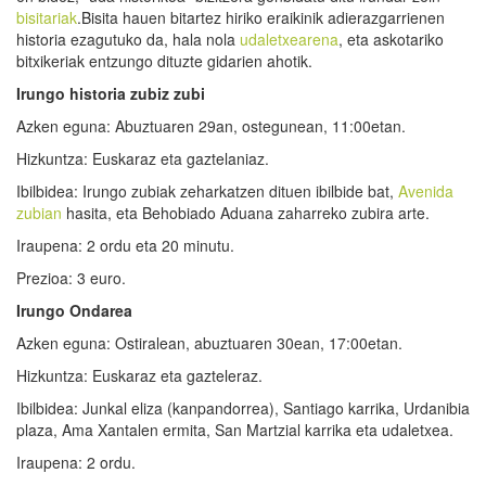
bisitariak
.Bisita hauen bitartez hiriko eraikinik adierazgarrienen
historia ezagutuko da, hala nola
udaletxearena
, eta askotariko
bitxikeriak entzungo dituzte gidarien ahotik.
Irungo historia zubiz zubi
Azken eguna: Abuztuaren 29an, ostegunean, 11:00etan.
Hizkuntza: Euskaraz eta gaztelaniaz.
Ibilbidea: Irungo zubiak zeharkatzen dituen ibilbide bat,
Avenida
zubian
hasita, eta Behobiado Aduana zaharreko zubira arte.
Iraupena: 2 ordu eta 20 minutu.
Prezioa: 3 euro.
Irungo Ondarea
Azken eguna: Ostiralean, abuztuaren 30ean, 17:00etan.
Hizkuntza: Euskaraz eta gazteleraz.
Ibilbidea: Junkal eliza (kanpandorrea), Santiago karrika, Urdanibia
plaza, Ama Xantalen ermita, San Martzial karrika eta udaletxea.
Iraupena: 2 ordu.