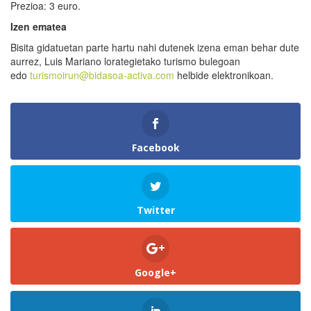
Prezioa: 3 euro.
Izen ematea
Bisita gidatuetan parte hartu nahi dutenek izena eman behar dute
aurrez, Luis Mariano lorategietako turismo bulegoan
edo
turismoirun@bidasoa-activa.com
helbide elektronikoan.
Facebook
Twitter
Google+