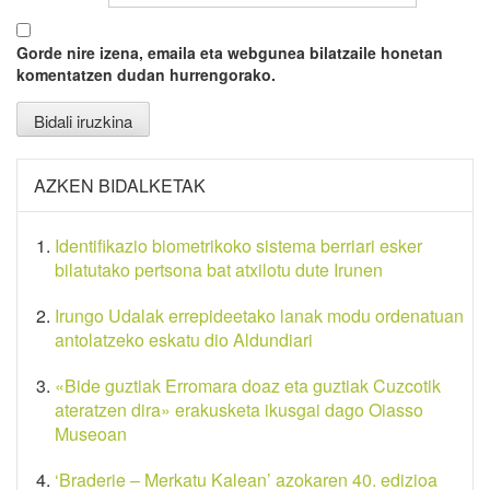
Gorde nire izena, emaila eta webgunea bilatzaile honetan
komentatzen dudan hurrengorako.
AZKEN BIDALKETAK
Identifikazio biometrikoko sistema berriari esker
bilatutako pertsona bat atxilotu dute Irunen
Irungo Udalak errepideetako lanak modu ordenatuan
antolatzeko eskatu dio Aldundiari
«Bide guztiak Erromara doaz eta guztiak Cuzcotik
ateratzen dira» erakusketa ikusgai dago Oiasso
Museoan
‘Braderie – Merkatu Kalean’ azokaren 40. edizioa