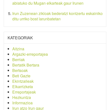
abiatuko du Mugan elkarteak gaur Irunen
Irun Zuzenean zikloak bederatzi kontzertu eskainiko
ditu urriko bost larunbatetan
KATEGORIAK
Aitzina
Argazki-erreportajea
Berriak
Bertatik Bertara
Bertsoak
Beti Gazte
Ekintzaileak
Elkarrizketa
Erreportajeak
Hezkuntza
Informazioa
Irun atzo Irun gaur