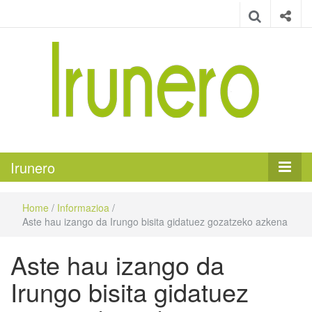
Irunero
Irungo euskarazko aldizkaria
Irunero
Home
/
Informazioa
/
Aste hau izango da Irungo bisita gidatuez gozatzeko azkena
Aste hau izango da
Irungo bisita gidatuez