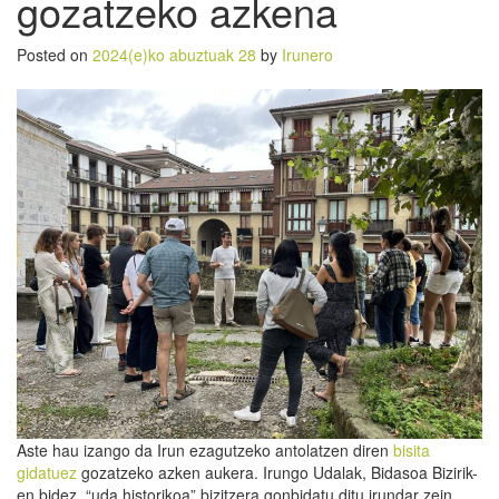
gozatzeko azkena
Posted on
2024(e)ko abuztuak 28
by
Irunero
Aste hau izango da Irun ezagutzeko antolatzen diren
bisita
gidatuez
gozatzeko azken aukera. Irungo Udalak, Bidasoa Bizirik-
en bidez, “uda historikoa” bizitzera gonbidatu ditu irundar zein