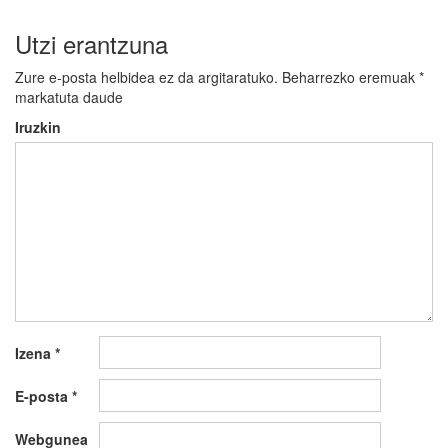
Utzi erantzuna
Zure e-posta helbidea ez da argitaratuko.
Beharrezko eremuak
*
markatuta daude
Iruzkin
Izena
*
E-posta
*
Webgunea