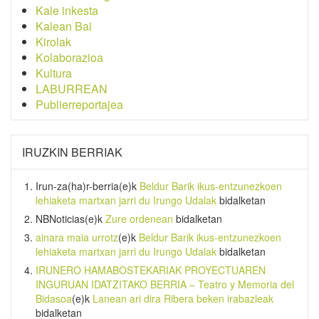
Kale inkesta
Kalean Bai
Kirolak
Kolaborazioa
Kultura
LABURREAN
Publierreportajea
IRUZKIN BERRIAK
Irun-za(ha)r-berria
(e)k
Beldur Barik ikus-entzunezkoen
lehiaketa martxan jarri du Irungo Udalak
bidalketan
NBNoticias
(e)k
Zure ordenean
bidalketan
ainara maia urrotz
(e)k
Beldur Barik ikus-entzunezkoen
lehiaketa martxan jarri du Irungo Udalak
bidalketan
IRUNERO HAMABOSTEKARIAK PROYECTUAREN
INGURUAN IDATZITAKO BERRIA – Teatro y Memoria del
Bidasoa
(e)k
Lanean ari dira Ribera beken irabazleak
bidalketan