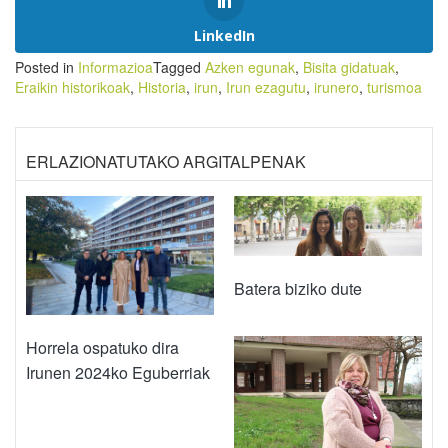
LinkedIn
Posted in
Informazioa
Tagged
Azken egunak
,
Bisita gidatuak
,
Eraikin historikoak
,
Historia
,
irun
,
Irun ezagutu
,
irunero
,
turismoa
ERLAZIONATUTAKO ARGITALPENAK
Batera biziko dute
Horrela ospatuko dira
Irunen 2024ko Eguberriak