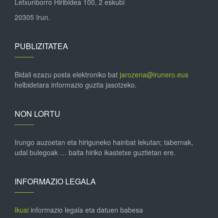
Letxunborro Hiribidea 100, 2 eskubi
20305 Irun.
PUBLIZITATEA
Bidali ezazu posta elektroniko bat
jarozena@irunero.eus
helbidetara informazio guztia jasotzeko.
NON LORTU
Irungo auzoetan eta hiriguneko hainbat lekutan; tabernak,
udal bulegoak … baita hiriko ikastetxe guztietan ere.
INFORMAZIO LEGALA
Ikusi
informazio legala eta datuen babesa