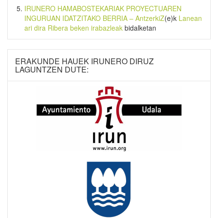
IRUNERO HAMABOSTEKARIAK PROYECTUAREN
INGURUAN IDATZITAKO BERRIA – AntzerkiZ
(e)k
Lanean
ari dira Ribera beken irabazleak
bidalketan
ERAKUNDE HAUEK IRUNERO DIRUZ
LAGUNTZEN DUTE: