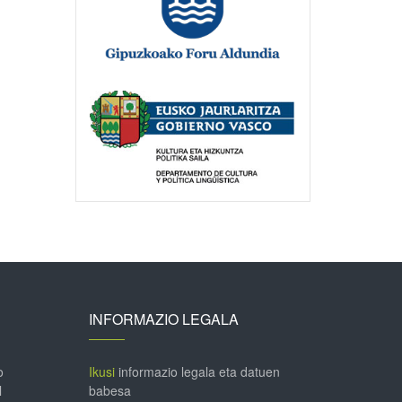
INFORMAZIO LEGALA
o
Ikusi
informazio legala eta datuen
l
babesa