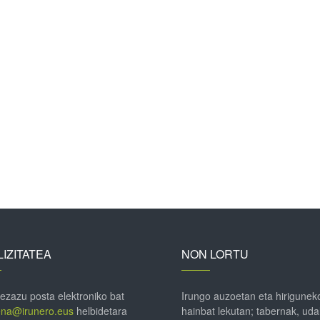
IZITATEA
NON LORTU
 ezazu posta elektroniko bat
Irungo auzoetan eta hirigunek
ena@irunero.eus
helbidetara
hainbat lekutan; tabernak, uda