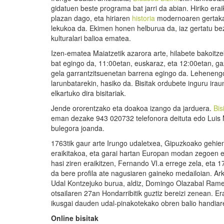
gidatuen beste programa bat jarri da abian. Hiriko er
plazan dago, eta hiriaren
historia
modernoaren gertaka
lekukoa da. Ekimen honen helburua da, iaz gertatu bez
kulturalari balioa ematea.
Izen-ematea Maiatzetik azarora arte, hilabete bakoitze
bat egingo da, 11:00etan, euskaraz, eta 12:00etan, gaz
gela garrantzitsuenetan barrena egingo da. Lehenengo
larunbatarekin, hasiko da. Bisitak ordubete inguru ira
elkartuko dira bisitariak.
Jende ororentzako eta doakoa izango da jarduera.
Bis
eman dezake 943 020732 telefonora deituta edo Luis M
bulegora joanda.
1763tik gaur arte Irungo udaletxea, Gipuzkoako gehie
eraikitakoa, eta garai hartan Europan modan zegoen e
hasi ziren eraikitzen, Fernando VI.a errege zela, eta 1
da bere profila ate nagusiaren gaineko medailoian. Ar
Udal Kontzejuko burua, aldiz, Domingo Olazabal Ramer
otsailaren 27an Hondarribitik guztiz bereizi zenean. E
ikusgai dauden udal-pinakotekako obren balio handiarek
Online
bisitak