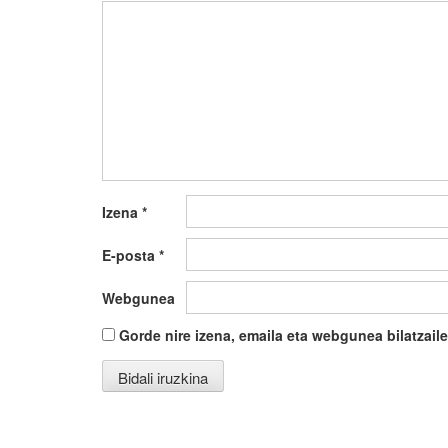
Izena
*
E-posta
*
Webgunea
Gorde nire izena, emaila eta webgunea bilatza