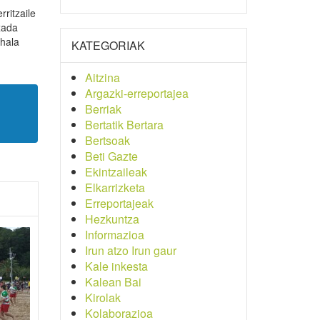
ritzaile
xada
 hala
KATEGORIAK
Aitzina
Argazki-erreportajea
Berriak
Bertatik Bertara
Bertsoak
Beti Gazte
Ekintzaileak
Elkarrizketa
Erreportajeak
Hezkuntza
Informazioa
Irun atzo Irun gaur
Kale inkesta
Kalean Bai
Kirolak
Kolaborazioa