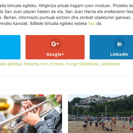
a birtuala egiteko, Hirigintza arloak iragarri zuen moduan. Proiektu ber
ala San Juan plazan hasten da eta, San Juan Harria eta eraikinaren fat
ke. Bertan, informazio-puntuak sortzen dira zenbait objekturen gainean,
erako kanoiak. Ibilbide birtuala egiteko esteka
hau
da.
Google+
LinkedIn
isita gidatua
,
Historia
,
irun
,
irunero
,
Irungo Udaletxea
,
Udaletxea