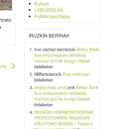
Kultura
LABURREAN
Publierreportajea
rtzako
a
IRUZKIN BERRIAK
Irun-za(ha)r-berria
(e)k
Beldur Barik
ikus-entzunezkoen lehiaketa
martxan jarri du Irungo Udalak
urka
bidalketan
NBNoticias
(e)k
Zure ordenean
bidalketan
ainara maia urrotz
(e)k
Beldur Barik
ikus-entzunezkoen lehiaketa
martxan jarri du Irungo Udalak
bidalketan
IRUNERO HAMABOSTEKARIAK
PROYECTUAREN INGURUAN
IDATZITAKO BERRIA – Teatro y