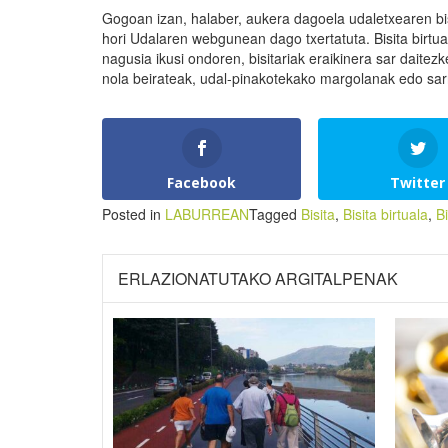
Gogoan izan, halaber, aukera dagoela udaletxearen bisit
hori Udalaren webgunean dago txertatuta. Bisita birtu
nagusia ikusi ondoren, bisitariak eraikinera sar daitez
nola beirateak, udal-pinakotekako margolanak edo sarr
Facebook
Twitter
Posted in
LABURREAN
Tagged
Bisita
,
Bisita birtuala
,
B
ERLAZIONATUTAKO ARGITALPENAK