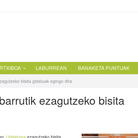
RTXIBOA
LABURREAN
BANAKETA PUNTUAK
zagutzeko bisita gidatuak egingo dira
barrutik ezagutzeko bisita
zan,
Udaletxea
ezagutzeko bisita