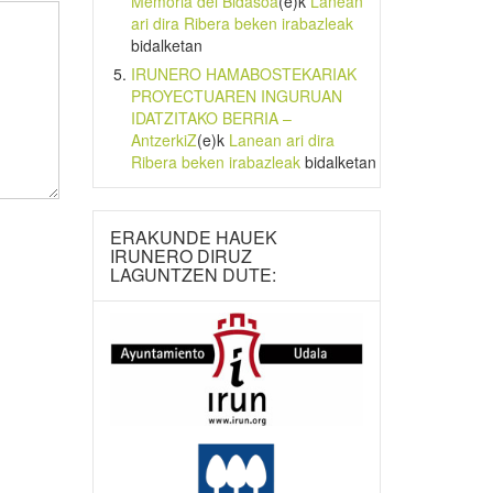
Memoria del Bidasoa
(e)k
Lanean
ari dira Ribera beken irabazleak
bidalketan
IRUNERO HAMABOSTEKARIAK
PROYECTUAREN INGURUAN
IDATZITAKO BERRIA –
AntzerkiZ
(e)k
Lanean ari dira
Ribera beken irabazleak
bidalketan
ERAKUNDE HAUEK
IRUNERO DIRUZ
LAGUNTZEN DUTE: