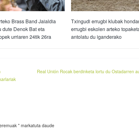
teko Brass Band Jaialdia
Txingudi errugbi klubak honda
u dute Denok Bat eta
errugbi eskolen arteko topaket
pek urriaren 24tik 26ra
antolatu du iganderako
n
Real Unión Rocak berdinketa lortu du Ostadarren a
arlariak
 eremuak
*
markatuta daude