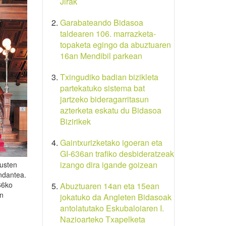
Jirak
Garabateando Bidasoa
taldearen 106. marrazketa-
topaketa egingo da abuztuaren
16an Mendibil parkean
Txingudiko badian bizikleta
partekatuko sistema bat
jartzeko bideragarritasun
azterketa eskatu du Bidasoa
Bizirikek
Gaintxurizketako igoeran eta
GI-636an trafiko desbideratzeak
izango dira igande goizean
kusten
ndantea.
66ko
Abuztuaren 14an eta 15ean
an
jokatuko da Angleten Bidasoak
antolatutako Eskubaloiaren I.
Nazioarteko Txapelketa