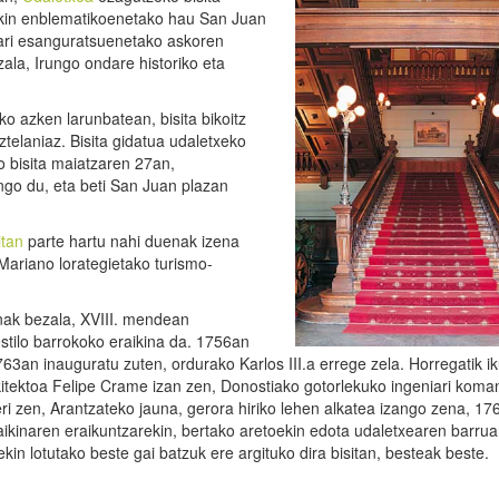
aikin enblematikoenetako hau San Juan
ri esanguratsuenetako askoren
ala, Irungo ondare historiko eta
ko azken larunbatean, bisita bikoitz
telaniaz. Bisita gidatua udaletxeko
 bisita maiatzaren 27an,
ungo du, eta beti San Juan plazan
itan
parte hartu nahi duenak izena
ariano lorategietako turismo-
nak bezala, XVIII. mendean
stilo barrokoko eraikina da. 1756an
763an inauguratu zuten, ordurako Karlos III.a errege zela. Horregatik i
kitektoa Felipe Crame izan zen, Donostiako gotorlekuko ingeniari koma
i zen, Arantzateko jauna, gerora hiriko lehen alkatea izango zena, 17
raikinaren eraikuntzarekin, bertako aretoekin edota udaletxearen barru
in lotutako beste gai batzuk ere argituko dira bisitan, besteak beste.