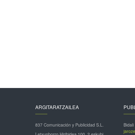
ARGITARATZAILEA
PUBL
837 Comunicación y Publicidad S.L.
Bidali
jaroz
Letxunborro Hiribidea 100, 2 eskubi