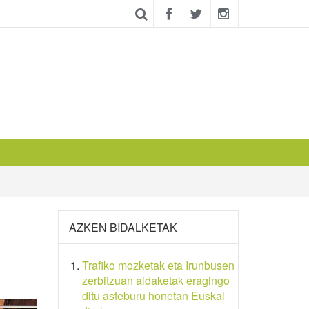
AZKEN BIDALKETAK
Trafiko mozketak eta Irunbusen
zerbitzuan aldaketak eragingo
ditu asteburu honetan Euskal