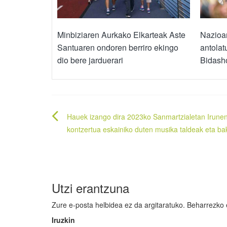
Minbiziaren Aurkako Elkarteak Aste
Nazioar
Santuaren ondoren berriro ekingo
antolat
dio bere jarduerari
Bidasho
Bidalketetan
Hauek izango dira 2023ko Sanmartzialetan Irune
zehar
kontzertua eskainiko duten musika taldeak eta bak
nabigatu
Utzi erantzuna
Zure e-posta helbidea ez da argitaratuko.
Beharrezko
Iruzkin