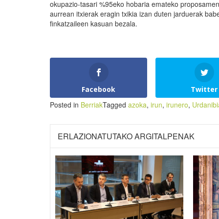
okupazio-tasari %95eko hobaria emateko proposamen
aurrean itxierak eragin txikia izan duten jarduerak ba
finkatzaileen kasuan bezala.
Facebook
Twitter
Posted in
Berriak
Tagged
azoka
,
irun
,
irunero
,
Urdanibi
ERLAZIONATUTAKO ARGITALPENAK