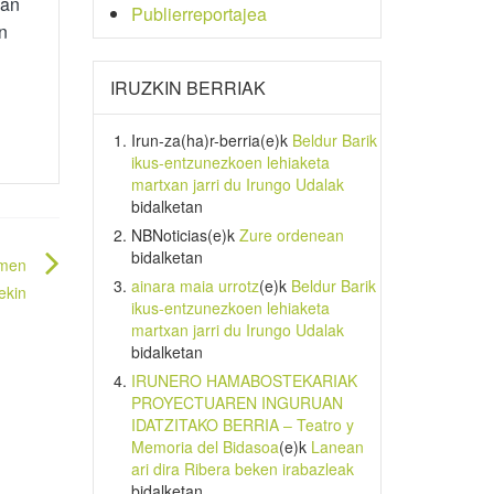
4an
Publierreportajea
n
IRUZKIN BERRIAK
Irun-za(ha)r-berria
(e)k
Beldur Barik
ikus-entzunezkoen lehiaketa
martxan jarri du Irungo Udalak
bidalketan
NBNoticias
(e)k
Zure ordenean
bidalketan
imen
ainara maia urrotz
(e)k
Beldur Barik
ekin
ikus-entzunezkoen lehiaketa
martxan jarri du Irungo Udalak
bidalketan
IRUNERO HAMABOSTEKARIAK
PROYECTUAREN INGURUAN
IDATZITAKO BERRIA – Teatro y
Memoria del Bidasoa
(e)k
Lanean
ari dira Ribera beken irabazleak
bidalketan