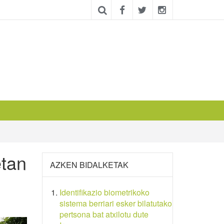
etan
AZKEN BIDALKETAK
Identifikazio biometrikoko
sistema berriari esker bilatutako
pertsona bat atxilotu dute