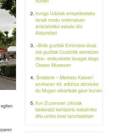
Irunen
Irungo Udalak errepideetako
lanak modu ordenatuan
antolatzeko eskatu dio
Aldundiari
«Bide guztiak Erromara doaz
eta guztiak Cuzcotik ateratzen
dira» erakusketa ikusgai dago
Oiasso Museoan
‘Braderie – Merkatu Kalean’
azokaren 40. edizioa abiatuko
du Mugan elkarteak gaur Irunen
Irun Zuzenean zikloak
 egiten
bederatzi kontzertu eskainiko
ditu urriko bost larunbatetan
ikoaren