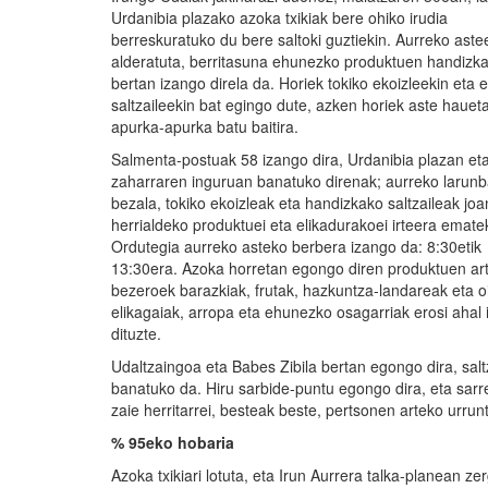
Urdanibia plazako azoka txikiak bere ohiko irudia
berreskuratuko du bere saltoki guztiekin. Aurreko aste
alderatuta, berritasuna ehunezko produktuen handizka
bertan izango direla da. Horiek tokiko ekoizleekin eta e
saltzaileekin bat egingo dute, azken horiek aste hauet
apurka-apurka batu baitira.
Salmenta-postuak 58 izango dira, Urdanibia plazan eta
zaharraren inguruan banatuko direnak; aurreko larunb
bezala, tokiko ekoizleak eta handizkako saltzaileak joa
herrialdeko produktuei eta elikadurakoei irteera emate
Ordutegia aurreko asteko berbera izango da: 8:30etik
13:30era. Azoka horretan egongo diren produktuen ar
bezeroek barazkiak, frutak, hazkuntza-landareak eta o
elikagaiak, arropa eta ehunezko osagarriak erosi ahal
dituzte.
Udaltzaingoa eta Babes Zibila bertan egongo dira, salt
banatuko da. Hiru sarbide-puntu egongo dira, eta sarr
zaie herritarrei, besteak beste, pertsonen arteko urrun
% 95eko hobaria
Azoka txikiari lotuta, eta Irun Aurrera talka-planean z