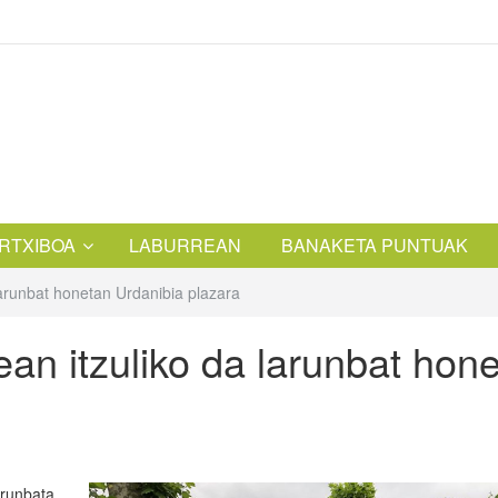
RTXIBOA
LABURREAN
BANAKETA PUNTUAK
arunbat honetan Urdanibia plazara
an itzuliko da larunbat hon
arunbata,