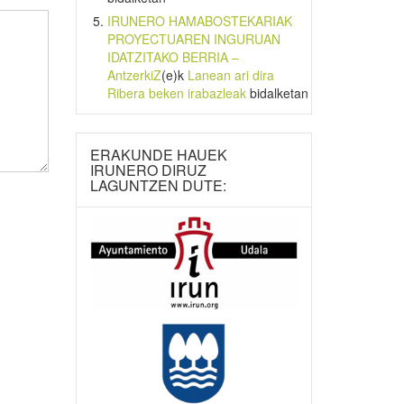
IRUNERO HAMABOSTEKARIAK
PROYECTUAREN INGURUAN
IDATZITAKO BERRIA –
AntzerkiZ
(e)k
Lanean ari dira
Ribera beken irabazleak
bidalketan
ERAKUNDE HAUEK
IRUNERO DIRUZ
LAGUNTZEN DUTE: