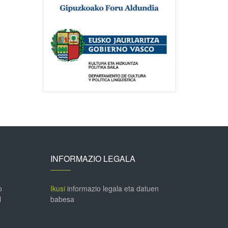
INFORMAZIO LEGALA
o
Ikusi
informazio legala eta datuen
l
babesa