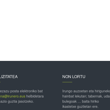
IZITATEA
NON LORTU
 ezazu posta elektroniko bat
Irungo auzoetan eta hirigunek
ena@irunero.eus
helbidetara
hainbat lekutan; tabernak, uda
azio guztia jasotzeko.
bulegoak … baita hiriko
ikastetxe guztietan ere.