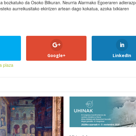
a bozkatuko da Osoko Bilkuran. Neurria Alarmako Egoeraren adieraz
besteko aurreikusitako ekintzen artean dago kokatua, azoka txikiaren
Google+
LinkedIn
a plaza