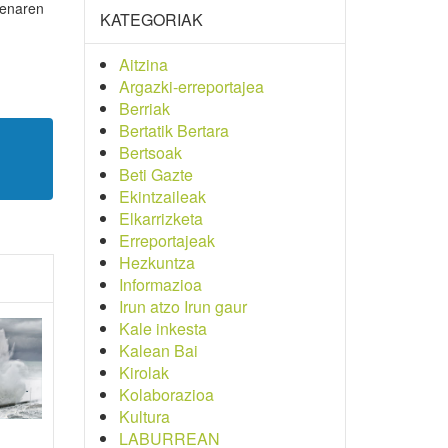
penaren
KATEGORIAK
Aitzina
Argazki-erreportajea
Berriak
Bertatik Bertara
Bertsoak
Beti Gazte
Ekintzaileak
Elkarrizketa
Erreportajeak
Hezkuntza
Informazioa
Irun atzo Irun gaur
Kale inkesta
Kalean Bai
Kirolak
Kolaborazioa
Kultura
LABURREAN