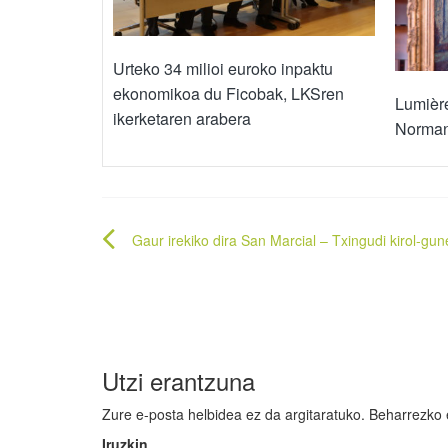
Urteko 34 milioi euroko inpaktu
ekonomikoa du Ficobak, LKSren
Lumière
ikerketaren arabera
Norman
Bidalketetan
Gaur irekiko dira San Marcial – Txingudi kirol-gu
zehar
nabigatu
Utzi erantzuna
Zure e-posta helbidea ez da argitaratuko.
Beharrezko
Iruzkin