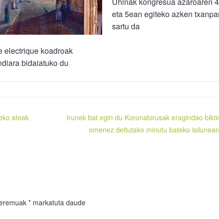
Uhinak kongresua azaroaren 
eta 5ean egiteko azken txanpa
sartu da
 electrique koadroak
diara bidaiatuko du
neko ateak
Irunek bat egin du Koronabirusak eragindao bikt
omenez deitutako minutu bateko isilunear
 eremuak
*
markatuta daude