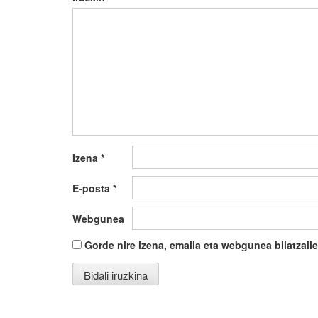
Izena
*
E-posta
*
Webgunea
Gorde nire izena, emaila eta webgunea bilatza