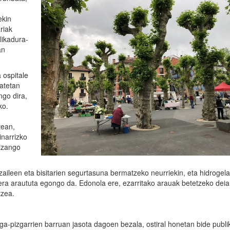
ekin
riak
likadura-
an
 ospitale
atetan
ngo dira,
ko.
tean,
inarrizko
 izango
zaileen eta bisitarien segurtasuna bermatzeko neurriekin, eta hidrogela
era araututa egongo da. Edonola ere, ezarritako arauak betetzeko deia
tzea.
erga-pizgarrien barruan jasota dagoen bezala, ostiral honetan bide publ