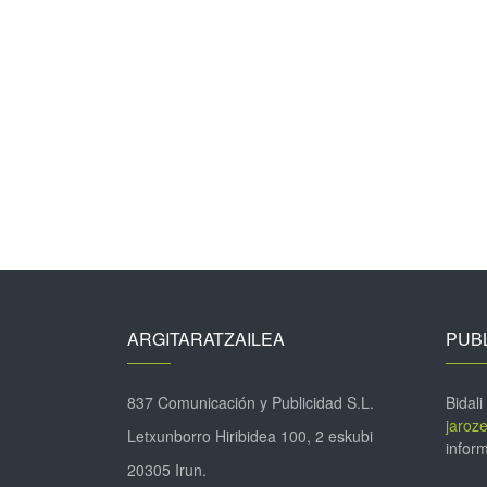
ARGITARATZAILEA
PUBL
837 Comunicación y Publicidad S.L.
Bidali
jaroz
Letxunborro Hiribidea 100, 2 eskubi
inform
20305 Irun.