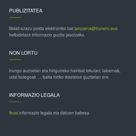
PUBLIZITATEA
Bidali ezazu posta elektroniko bat
jarozena@irunero.eus
helbidetara informazio guztia jasotzeko.
NON LORTU
Irungo auzoetan eta hiriguneko hainbat lekutan; tabernak,
udal bulegoak … baita hiriko ikastetxe guztietan ere.
INFORMAZIO LEGALA
Ikusi
informazio legala eta datuen babesa