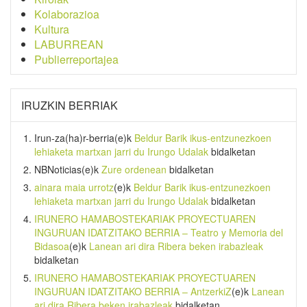
Kolaborazioa
Kultura
LABURREAN
Publierreportajea
IRUZKIN BERRIAK
Irun-za(ha)r-berria
(e)k
Beldur Barik ikus-entzunezkoen
lehiaketa martxan jarri du Irungo Udalak
bidalketan
NBNoticias
(e)k
Zure ordenean
bidalketan
ainara maia urrotz
(e)k
Beldur Barik ikus-entzunezkoen
lehiaketa martxan jarri du Irungo Udalak
bidalketan
IRUNERO HAMABOSTEKARIAK PROYECTUAREN
INGURUAN IDATZITAKO BERRIA – Teatro y Memoria del
Bidasoa
(e)k
Lanean ari dira Ribera beken irabazleak
bidalketan
IRUNERO HAMABOSTEKARIAK PROYECTUAREN
INGURUAN IDATZITAKO BERRIA – AntzerkiZ
(e)k
Lanean
ari dira Ribera beken irabazleak
bidalketan