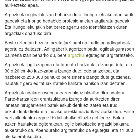
aurkezteko epea.
Argazkiek originalak izan beharko dute, inongo lehiaketatan saritu
gabeak eta inongo hedabide profesionaletan argitaratu gabeak,
Eta Irungo leku jakin bat berez agertu edo identifikatzen duten
argazkiak onartuko dira.
Beste urteetan bezala, arreta jarri nahi da irudietan adingabeak
agertu ez daitezen. Adingaberik agertzen bada, egileak gurasoen
baimena izan beharko du, bere
argazkia
egutegian argitaratzeko.
Argazkiek .jpg luzapena eta formatu horizontala izango dute, eta
30 x 20 cm-ko luze-zabala izango dute, edo antzekoa, eta
hazbeteko 250-300 puntuko bereizmena izango dute gutxienez,
hautatuz gero editatuak izateko kalitate nahikoa izan dezaten.
Argazkiak udalaren webgunearen bidez bidaliko dira udalera.
Parte-hartzaileen erantzukizuna izango da aurkezten diren
lanetan hirugarrenen batek eskubiderik ez izatea eta irudi-
eskubideak direla-eta inolako erreklamaziorik ez aurkeztea. Parte
hartzaileek hiru argazki bidali ahalko dituzte gehienez. Baina
azken hautaketa egiterakoan, egile bakoitzeko argazki bakarra
aukeratuko da. Abendurako argitaratuko da egutegia, eta 11.000
ale kaleratuko dira.