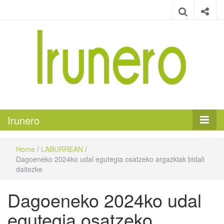
Irunero
Irungo euskarazko aldizkaria
Irunero
Home
/
LABURREAN
/
Dagoeneko 2024ko udal egutegia osatzeko argazkiak bidali
daitezke
Dagoeneko 2024ko udal
egutegia osatzeko