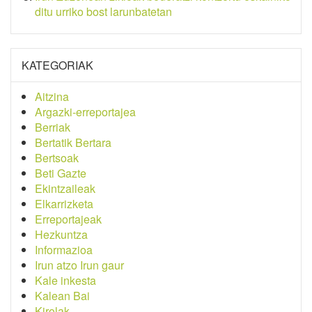
ditu urriko bost larunbatetan
KATEGORIAK
Aitzina
Argazki-erreportajea
Berriak
Bertatik Bertara
Bertsoak
Beti Gazte
Ekintzaileak
Elkarrizketa
Erreportajeak
Hezkuntza
Informazioa
Irun atzo Irun gaur
Kale inkesta
Kalean Bai
Kirolak