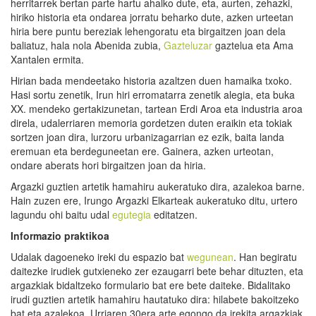
herritarrek bertan parte hartu ahalko dute, eta, aurten, zehazki,
hiriko historia eta ondarea jorratu beharko dute, azken urteetan
hiria bere puntu bereziak lehengoratu eta birgaitzen joan dela
baliatuz, hala nola Abenida zubia,
Gazteluzar
gaztelua eta Ama
Xantalen ermita.
Hirian bada mendeetako historia azaltzen duen hamaika txoko.
Hasi sortu zenetik, Irun hiri erromatarra zenetik alegia, eta buka
XX. mendeko gertakizunetan, tartean Erdi Aroa eta industria aroa
direla, udalerriaren memoria gordetzen duten eraikin eta tokiak
sortzen joan dira, lurzoru urbanizagarrian ez ezik, baita landa
eremuan eta berdeguneetan ere. Gainera, azken urteotan,
ondare aberats hori birgaitzen joan da hiria.
Argazki guztien artetik hamahiru aukeratuko dira, azalekoa barne.
Hain zuzen ere, Irungo Argazki Elkarteak aukeratuko ditu, urtero
lagundu ohi baitu udal
egutegia
editatzen.
Informazio praktikoa
Udalak dagoeneko ireki du espazio bat
wegunean
. Han begiratu
daitezke irudiek gutxieneko zer ezaugarri bete behar dituzten, eta
argazkiak bidaltzeko formulario bat ere bete daiteke. Bidalitako
irudi guztien artetik hamahiru hautatuko dira: hilabete bakoitzeko
bat eta azalekoa. Urriaren 30era arte egongo da irekita argazkiak