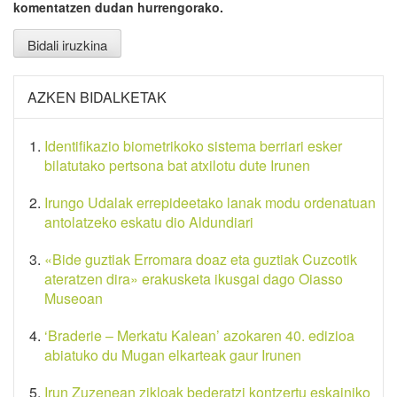
komentatzen dudan hurrengorako.
AZKEN BIDALKETAK
Identifikazio biometrikoko sistema berriari esker
bilatutako pertsona bat atxilotu dute Irunen
Irungo Udalak errepideetako lanak modu ordenatuan
antolatzeko eskatu dio Aldundiari
«Bide guztiak Erromara doaz eta guztiak Cuzcotik
ateratzen dira» erakusketa ikusgai dago Oiasso
Museoan
‘Braderie – Merkatu Kalean’ azokaren 40. edizioa
abiatuko du Mugan elkarteak gaur Irunen
Irun Zuzenean zikloak bederatzi kontzertu eskainiko