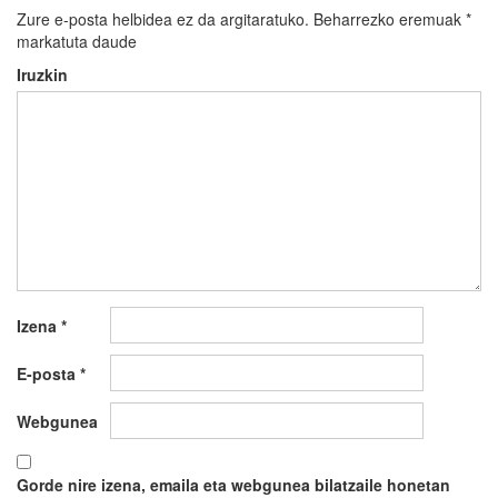
Zure e-posta helbidea ez da argitaratuko.
Beharrezko eremuak
*
markatuta daude
Iruzkin
Izena
*
E-posta
*
Webgunea
Gorde nire izena, emaila eta webgunea bilatzaile honetan