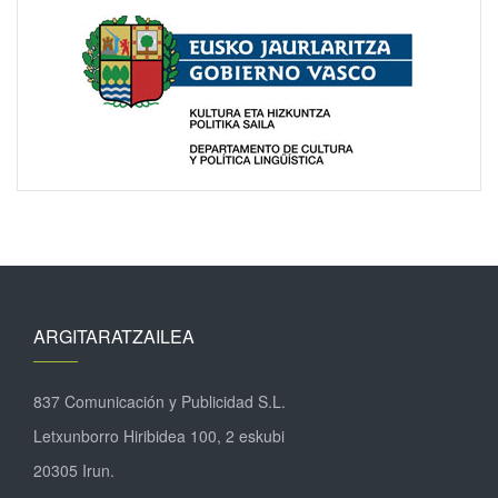
ARGITARATZAILEA
837 Comunicación y Publicidad S.L.
Letxunborro Hiribidea 100, 2 eskubi
20305 Irun.