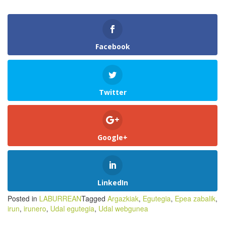
Facebook
Twitter
Google+
LinkedIn
Posted in
LABURREAN
Tagged
Argazkiak
,
Egutegia
,
Epea zabalik
,
irun
,
irunero
,
Udal egutegia
,
Udal webgunea