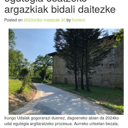
argazkiak bidali daitezke
Posted on
2023(e)ko maiatzak 30
by
Irunero
Irungo Udalak gogorarazi duenez, dagoeneko abian da 2024ko
udal egutegia argitaratzeko prozesua. Aurreko urteetan bezala,