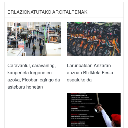
ERLAZIONATUTAKO ARGITALPENAK
Caravantur, caravaning,
Larunbatean Anzaran
kanper eta furgoneten
auzoan Bizikleta Festa
azoka, Ficoban egingo da
ospatuko da
asteburu honetan