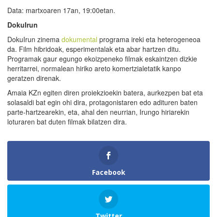
Data: martxoaren 17an, 19:00etan.
DokuIrun
DokuIrun zinema
dokumental
programa ireki eta heterogeneoa
da. Film hibridoak, esperimentalak eta abar hartzen ditu.
Programak gaur egungo ekoizpeneko filmak eskaintzen dizkie
herritarrei, normalean hiriko areto komertzialetatik kanpo
geratzen direnak.
Amaia KZn egiten diren proiekzioekin batera, aurkezpen bat eta
solasaldi bat egin ohi dira, protagonistaren edo adituren baten
parte-hartzearekin, eta, ahal den neurrian, Irungo hiriarekin
loturaren bat duten filmak bilatzen dira.
Facebook
Twitter