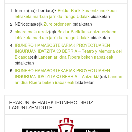
Irun-za(ha)r-berria
(e)k
Beldur Barik ikus-entzunezkoen
lehiaketa martxan jarri du Irungo Udalak
bidalketan
NBNoticias
(e)k
Zure ordenean
bidalketan
ainara maia urrotz
(e)k
Beldur Barik ikus-entzunezkoen
lehiaketa martxan jarri du Irungo Udalak
bidalketan
IRUNERO HAMABOSTEKARIAK PROYECTUAREN
INGURUAN IDATZITAKO BERRIA – Teatro y Memoria del
Bidasoa
(e)k
Lanean ari dira Ribera beken irabazleak
bidalketan
IRUNERO HAMABOSTEKARIAK PROYECTUAREN
INGURUAN IDATZITAKO BERRIA – AntzerkiZ
(e)k
Lanean
ari dira Ribera beken irabazleak
bidalketan
ERAKUNDE HAUEK IRUNERO DIRUZ
LAGUNTZEN DUTE: