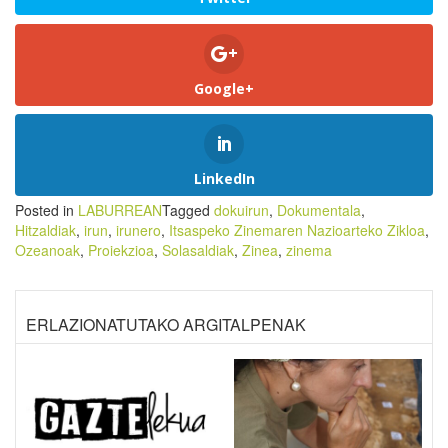
Google+
LinkedIn
Posted in
LABURREAN
Tagged
dokuirun
,
Dokumentala
,
Hitzaldiak
,
irun
,
irunero
,
Itsaspeko Zinemaren Nazioarteko Zikloa
,
Ozeanoak
,
Proiekzioa
,
Solasaldiak
,
Zinea
,
zinema
ERLAZIONATUTAKO ARGITALPENAK