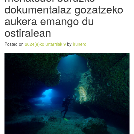
dokumentalaz gozatzeko
aukera emango du
ostiralean
Posted on
2024(e)ko urtarrilak 9
by
Irunero