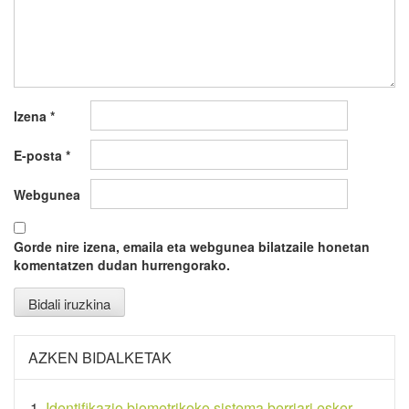
Izena
*
E-posta
*
Webgunea
Gorde nire izena, emaila eta webgunea bilatzaile honetan
komentatzen dudan hurrengorako.
AZKEN BIDALKETAK
Identifikazio biometrikoko sistema berriari esker