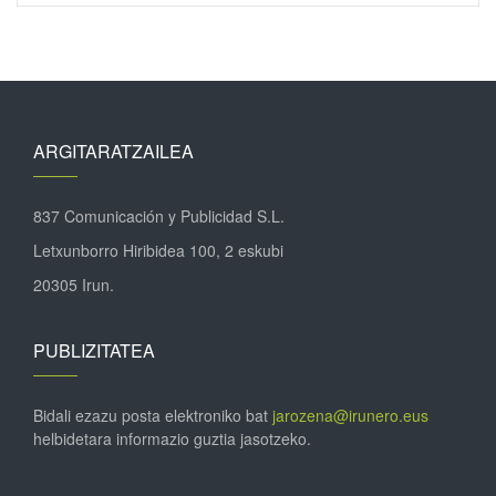
ARGITARATZAILEA
837 Comunicación y Publicidad S.L.
Letxunborro Hiribidea 100, 2 eskubi
20305 Irun.
PUBLIZITATEA
Bidali ezazu posta elektroniko bat
jarozena@irunero.eus
helbidetara informazio guztia jasotzeko.