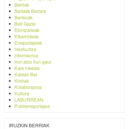
Berriak
Bertatik Bertara
Bertsoak
Beti Gazte
Ekintzaileak
Elkarrizketa
Erreportajeak
Hezkuntza
Informazioa
Irun atzo Irun gaur
Kale inkesta
Kalean Bai
Kirolak
Kolaborazioa
Kultura
LABURREAN
Publierreportajea
IRUZKIN BERRIAK