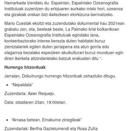
Hamarkada izendatu du. Espainian, Espainiako Ozeanografia
Institutuak zuzentzen du erlojuaren aurkako misio hori, ozeanoa
eta gizakiak orekan bizi daitezkeen etorkizuna bermatzeko.
Mario Cuestak ekoitzi eta zuzendutako dokumental hau 2021ean
grabatu zen, eta, besteak beste, La Palmako krisi bolkanikoan
Espainiako Ozeanografia Institutuak egindako lana,
kontserbaziorako interes berezia duten habitatei buruz
zientzialariek egiten duten jarraipena eta atun gorria edo
olagarroa bezalako espezieen akuikulturari buruz munduan egin
diren ikerketa aitzindarietako batzuk erakusten ditu “.
Hurrengo hitzorduak
Jarraian, DokuIrungo hurrengo hitzorduak zehaztuko ditugu.
“Nepaldala”
Zuzendaria: Asier Requejo.
Data: otsailaren 23an, 19:00etan.
“Arnasa betean. Emakume zinegileak”
Zuzendariak: Bertha Gaztelumendi eta Rosa Zufía