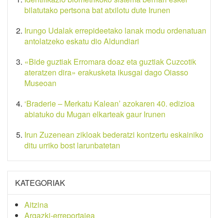
bilatutako pertsona bat atxilotu dute Irunen
Irungo Udalak errepideetako lanak modu ordenatuan
antolatzeko eskatu dio Aldundiari
«Bide guztiak Erromara doaz eta guztiak Cuzcotik
ateratzen dira» erakusketa ikusgai dago Oiasso
Museoan
‘Braderie – Merkatu Kalean’ azokaren 40. edizioa
abiatuko du Mugan elkarteak gaur Irunen
Irun Zuzenean zikloak bederatzi kontzertu eskainiko
ditu urriko bost larunbatetan
KATEGORIAK
Aitzina
Argazki-erreportajea