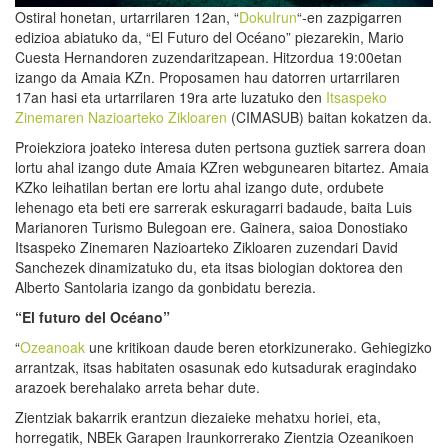
Ostiral honetan, urtarrilaren 12an, “
DokuIrun
“-en zazpigarren
edizioa abiatuko da, “El Futuro del Océano” piezarekin, Mario
Cuesta Hernandoren zuzendaritzapean. Hitzordua 19:00etan
izango da Amaia KZn. Proposamen hau datorren urtarrilaren
17an hasi eta urtarrilaren 19ra arte luzatuko den
Itsaspeko
Zinemaren Nazioarteko Zikloaren
(CIMASUB) baitan kokatzen da.
Proiekziora joateko interesa duten pertsona guztiek sarrera doan
lortu ahal izango dute Amaia KZren webgunearen bitartez. Amaia
KZko leihatilan bertan ere lortu ahal izango dute, ordubete
lehenago eta beti ere sarrerak eskuragarri badaude, baita Luis
Marianoren Turismo Bulegoan ere. Gainera, saioa Donostiako
Itsaspeko Zinemaren Nazioarteko Zikloaren zuzendari David
Sanchezek dinamizatuko du, eta itsas biologian doktorea den
Alberto Santolaria izango da gonbidatu berezia.
“El futuro del Océano”
“
Ozeanoak
une kritikoan daude beren etorkizunerako. Gehiegizko
arrantzak, itsas habitaten osasunak edo kutsadurak eragindako
arazoek berehalako arreta behar dute.
Zientziak bakarrik erantzun diezaieke mehatxu horiei, eta,
horregatik, NBEk Garapen Iraunkorrerako Zientzia Ozeanikoen