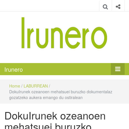
Irunero
Irungo euskarazko aldizkaria
Irunero
Home
/
LABURREAN
/
DokuIrunek ozeanoen mehatsuei buruzko dokumentalaz
gozatzeko aukera emango du ostiralean
DokuIrunek ozeanoen
mehatsuei buruzko