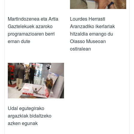
Martindozenea eta Artia
Lourdes Herrasti
Gaztelekuek azaroko
Aranzadiko ikerlariak
programazioaren berri
hitzaldia emango du
eman dute
Oiasso Museoan
ostiralean
Udal egutegirako
argazkiak bidaltzeko
azken egunak