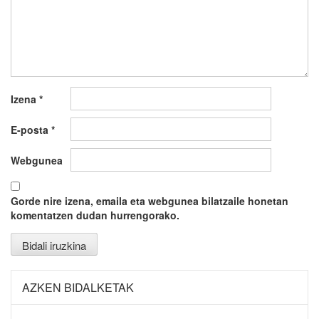
Izena
*
E-posta
*
Webgunea
Gorde nire izena, emaila eta webgunea bilatzaile honetan
komentatzen dudan hurrengorako.
AZKEN BIDALKETAK