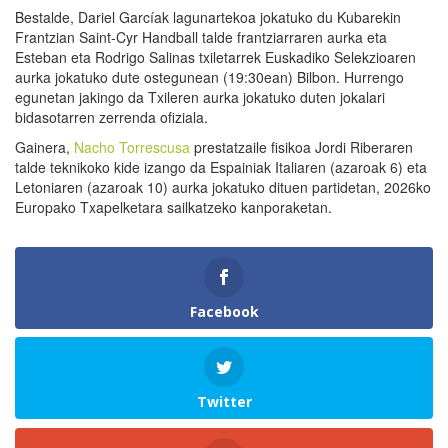
Bestalde, Dariel Garcíak lagunartekoa jokatuko du Kubarekin
Frantzian Saint-Cyr Handball talde frantziarraren aurka eta
Esteban eta Rodrigo Salinas txiletarrek Euskadiko Selekzioaren
aurka jokatuko dute ostegunean (19:30ean) Bilbon. Hurrengo
egunetan jakingo da Txileren aurka jokatuko duten jokalari
bidasotarren zerrenda ofiziala.
Gainera,
Nacho Torrescusa
prestatzaile fisikoa Jordi Riberaren
talde teknikoko kide izango da Espainiak Italiaren (azaroak 6) eta
Letoniaren (azaroak 10) aurka jokatuko dituen partidetan, 2026ko
Europako Txapelketara sailkatzeko kanporaketan.
Facebook
Twitter