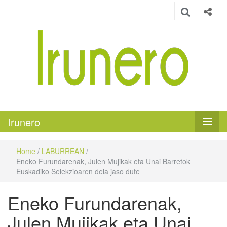
Irunero
Irungo euskarazko aldizkaria
Irunero
Home
/
LABURREAN
/
Eneko Furundarenak, Julen Mujikak eta Unai Barretok
Euskadiko Selekzioaren deia jaso dute
Eneko Furundarenak,
Julen Mujikak eta Unai