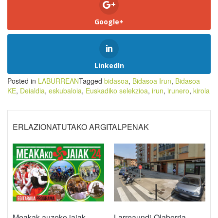
Google+
LinkedIn
Posted in
LABURREAN
Tagged
bidasoa
,
Bidasoa Irun
,
Bidasoa
KE
,
Deialdia
,
eskubaloia
,
Euskadiko selekzioa
,
irun
,
irunero
,
kirola
ERLAZIONATUTAKO ARGITALPENAK
Meakak auzoko jaiak
Larreaundi-Olaberria