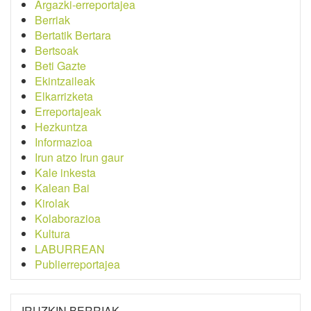
Argazki-erreportajea
Berriak
Bertatik Bertara
Bertsoak
Beti Gazte
Ekintzaileak
Elkarrizketa
Erreportajeak
Hezkuntza
Informazioa
Irun atzo Irun gaur
Kale inkesta
Kalean Bai
Kirolak
Kolaborazioa
Kultura
LABURREAN
Publierreportajea
IRUZKIN BERRIAK