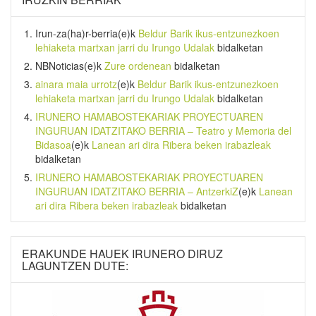
Irun-za(ha)r-berria
(e)k
Beldur Barik ikus-entzunezkoen
lehiaketa martxan jarri du Irungo Udalak
bidalketan
NBNoticias
(e)k
Zure ordenean
bidalketan
ainara maia urrotz
(e)k
Beldur Barik ikus-entzunezkoen
lehiaketa martxan jarri du Irungo Udalak
bidalketan
IRUNERO HAMABOSTEKARIAK PROYECTUAREN
INGURUAN IDATZITAKO BERRIA – Teatro y Memoria del
Bidasoa
(e)k
Lanean ari dira Ribera beken irabazleak
bidalketan
IRUNERO HAMABOSTEKARIAK PROYECTUAREN
INGURUAN IDATZITAKO BERRIA – AntzerkiZ
(e)k
Lanean
ari dira Ribera beken irabazleak
bidalketan
ERAKUNDE HAUEK IRUNERO DIRUZ
LAGUNTZEN DUTE: