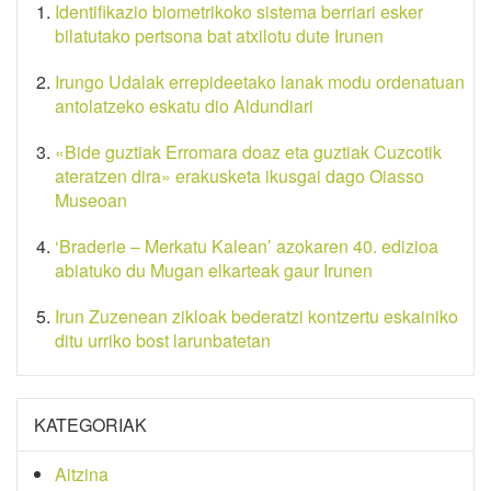
Identifikazio biometrikoko sistema berriari esker
bilatutako pertsona bat atxilotu dute Irunen
Irungo Udalak errepideetako lanak modu ordenatuan
antolatzeko eskatu dio Aldundiari
«Bide guztiak Erromara doaz eta guztiak Cuzcotik
ateratzen dira» erakusketa ikusgai dago Oiasso
Museoan
‘Braderie – Merkatu Kalean’ azokaren 40. edizioa
abiatuko du Mugan elkarteak gaur Irunen
Irun Zuzenean zikloak bederatzi kontzertu eskainiko
ditu urriko bost larunbatetan
KATEGORIAK
Aitzina