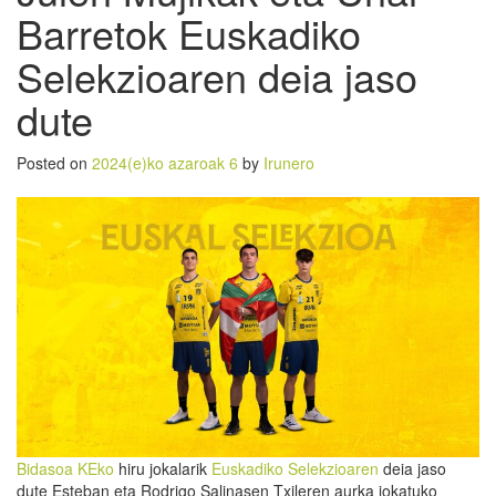
Barretok Euskadiko
Selekzioaren deia jaso
dute
Posted on
2024(e)ko azaroak 6
by
Irunero
Bidasoa KEko
hiru jokalarik
Euskadiko Selekzioaren
deia jaso
dute Esteban eta Rodrigo Salinasen Txileren aurka jokatuko