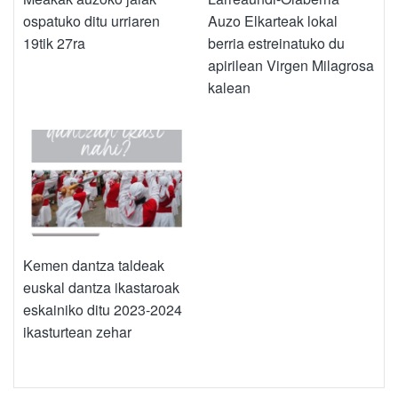
ospatuko ditu urriaren
Auzo Elkarteak lokal
19tik 27ra
berria estreinatuko du
apirilean Virgen Milagrosa
kalean
Kemen dantza taldeak
euskal dantza ikastaroak
eskainiko ditu 2023-2024
ikasturtean zehar