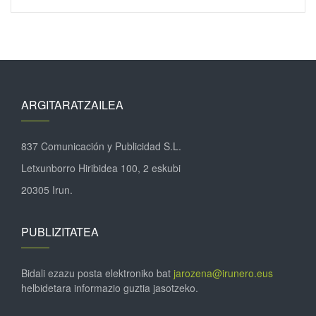
ARGITARATZAILEA
837 Comunicación y Publicidad S.L.
Letxunborro Hiribidea 100, 2 eskubi
20305 Irun.
PUBLIZITATEA
Bidali ezazu posta elektroniko bat
jarozena@irunero.eus
helbidetara informazio guztia jasotzeko.