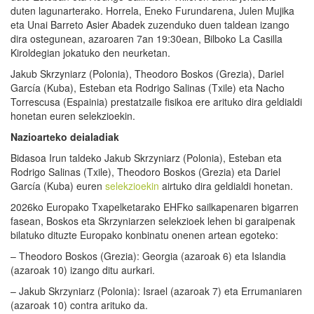
duten lagunarterako. Horrela, Eneko Furundarena, Julen Mujika
eta Unai Barreto Asier Abadek zuzenduko duen taldean izango
dira ostegunean, azaroaren 7an 19:30ean, Bilboko La Casilla
Kiroldegian jokatuko den neurketan.
Jakub Skrzyniarz (Polonia), Theodoro Boskos (Grezia), Dariel
García (Kuba), Esteban eta Rodrigo Salinas (Txile) eta Nacho
Torrescusa (Espainia) prestatzaile fisikoa ere arituko dira geldialdi
honetan euren selekzioekin.
Nazioarteko deialadiak
Bidasoa Irun taldeko Jakub Skrzyniarz (Polonia), Esteban eta
Rodrigo Salinas (Txile), Theodoro Boskos (Grezia) eta Dariel
García (Kuba) euren
selekzioekin
airtuko dira geldialdi honetan.
2026ko Europako Txapelketarako EHFko sailkapenaren bigarren
fasean, Boskos eta Skrzyniarzen selekzioek lehen bi garaipenak
bilatuko dituzte Europako konbinatu onenen artean egoteko:
– Theodoro Boskos (Grezia): Georgia (azaroak 6) eta Islandia
(azaroak 10) izango ditu aurkari.
– Jakub Skrzyniarz (Polonia): Israel (azaroak 7) eta Errumaniaren
(azaroak 10) contra arituko da.