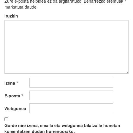
Zure e-posta helbidea ez da argitaratuko.
Beharrezko eremuak
*
markatuta daude
Iruzkin
Izena
*
E-posta
*
Webgunea
Gorde nire izena, emaila eta webgunea bilatzaile honetan
komentatzen dudan hurrengorako.