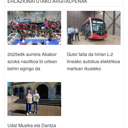
ERLAZIONATUTAKO ARGITALPENAK
2025etik aurrera Ababor
Gutxi falta da hirian L-2
azoka nautikoa bi urtean
lineako autobus elektrikoa
behin egingo da
martxan ikusteko
Udal Musika eta Dantza