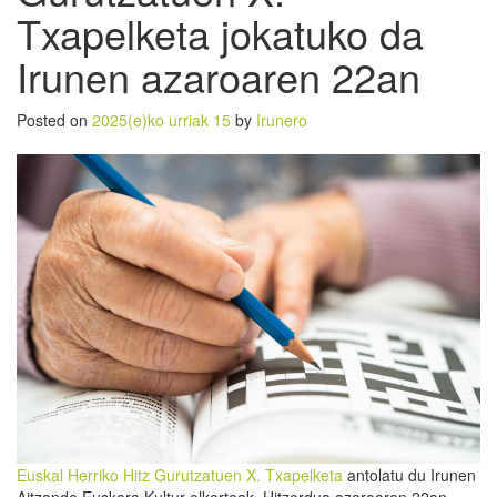
Txapelketa jokatuko da
Irunen azaroaren 22an
Posted on
2025(e)ko urriak 15
by
Irunero
Euskal Herriko Hitz Gurutzatuen X. Txapelketa
antolatu du Irunen
Aitzondo Euskara Kultur elkarteak. Hitzordua azaroaren 22an,