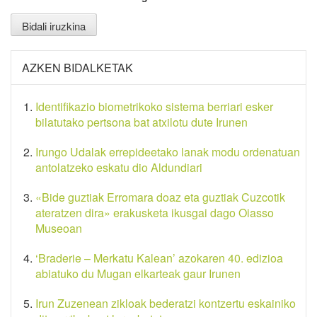
AZKEN BIDALKETAK
Identifikazio biometrikoko sistema berriari esker
bilatutako pertsona bat atxilotu dute Irunen
Irungo Udalak errepideetako lanak modu ordenatuan
antolatzeko eskatu dio Aldundiari
«Bide guztiak Erromara doaz eta guztiak Cuzcotik
ateratzen dira» erakusketa ikusgai dago Oiasso
Museoan
‘Braderie – Merkatu Kalean’ azokaren 40. edizioa
abiatuko du Mugan elkarteak gaur Irunen
Irun Zuzenean zikloak bederatzi kontzertu eskainiko