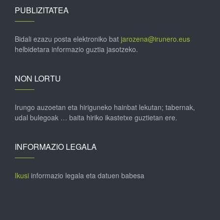
PUBLIZITATEA
Bidali ezazu posta elektroniko bat
jarozena@irunero.eus
helbidetara informazio guztia jasotzeko.
NON LORTU
Irungo auzoetan eta hiriguneko hainbat lekutan; tabernak,
udal bulegoak … baita hiriko ikastetxe guztietan ere.
INFORMAZIO LEGALA
Ikusi
informazio legala eta datuen babesa