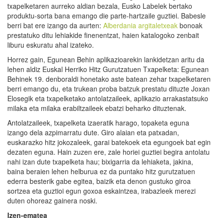
txapelketaren aurreko aldian bezala, Eusko Labelek bertako
produktu-sorta bana emango die parte-hartzaile guztiei. Babesle
berri bat ere izango da aurten:
Alberdania argitaletxeak
bonoak
prestatuko ditu lehiakide finenentzat, haien katalogoko zenbait
liburu eskuratu ahal izateko.
Horrez gain, Egunean Behin aplikazioarekin lankidetzan aritu da
lehen aldiz Euskal Herriko Hitz Gurutzatuen Txapelketa: Egunean
Behinek 19. denboraldi honetako aste batean zehar txapelketaren
berri emango du, eta trukean proba batzuk prestatu dituzte Joxan
Elosegik eta txapelketako antolatzaileek, aplikazio arrakastatsuko
milaka eta milaka erabiltzaileek ebatzi beharko dituztenak.
Antolatzaileek, txapelketa izaeratik harago, topaketa eguna
izango dela azpimarratu dute. Giro alaian eta patxadan,
euskarazko hitz jokozaleek, garai batekoek eta egungoek bat egin
dezaten eguna. Hain zuzen ere, zale horiei guztiei begira antolatu
nahi izan dute txapelketa hau; bixigarria da lehiaketa, jakina,
baina beraien lehen helburua ez da puntako hitz gurutzatuen
ederra besterik gabe egitea, baizik eta denon gustuko giroa
sortzea eta guztioi egun goxoa eskaintzea, irabazleek merezi
duten ohoreaz gainera noski.
Izen-ematea