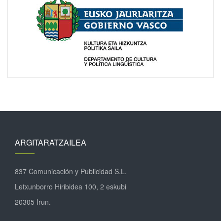
ARGITARATZAILEA
837 Comunicación y Publicidad S.L.
Letxunborro Hiribidea 100, 2 eskubi
20305 Irun.