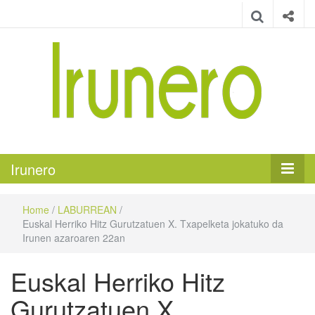
Irunero
Irungo euskarazko aldizkaria
Irunero
Home
/
LABURREAN
/
Euskal Herriko Hitz Gurutzatuen X. Txapelketa jokatuko da
Irunen azaroaren 22an
Euskal Herriko Hitz
Gurutzatuen X.