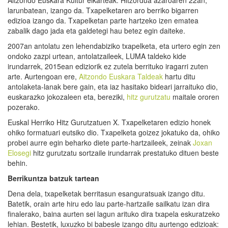
larunbatean, izango da. Txapelketaren aro berriko bigarren
edizioa izango da. Txapelketan parte hartzeko izen ematea
zabalik dago jada eta galdetegi hau betez egin daiteke.
2007an antolatu zen lehendabiziko txapelketa, eta urtero egin zen
ondoko zazpi urtean, antolatzaileek, LUMA taldeko kide
irundarrek, 2015ean ediziorik ez zutela berrituko iragarri zuten
arte. Aurtengoan ere,
Aitzondo Euskara Taldeak
hartu ditu
antolaketa-lanak bere gain, eta iaz hasitako bideari jarraituko dio,
euskarazko jokozaleen eta, bereziki,
hitz gurutzatu
maitale ororen
pozerako.
Euskal Herriko Hitz Gurutzatuen X. Txapelketaren edizio honek
ohiko formatuari eutsiko dio. Txapelketa goizez jokatuko da, ohiko
probei aurre egin beharko diete parte-hartzaileek, zeinak
Joxan
Elosegi
hitz gurutzatu sortzaile irundarrak prestatuko dituen beste
behin.
Berrikuntza batzuk tartean
Dena dela, txapelketak berritasun esanguratsuak izango ditu.
Batetik, orain arte hiru edo lau parte-hartzaile sailkatu izan dira
finalerako, baina aurten sei lagun arituko dira txapela eskuratzeko
lehian. Bestetik, luxuzko bi babesle izango ditu aurtengo edizioak: