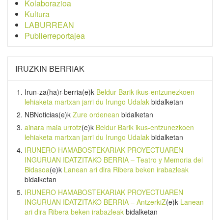
Kolaborazioa
Kultura
LABURREAN
Publierreportajea
IRUZKIN BERRIAK
Irun-za(ha)r-berria
(e)k
Beldur Barik ikus-entzunezkoen
lehiaketa martxan jarri du Irungo Udalak
bidalketan
NBNoticias
(e)k
Zure ordenean
bidalketan
ainara maia urrotz
(e)k
Beldur Barik ikus-entzunezkoen
lehiaketa martxan jarri du Irungo Udalak
bidalketan
IRUNERO HAMABOSTEKARIAK PROYECTUAREN
INGURUAN IDATZITAKO BERRIA – Teatro y Memoria del
Bidasoa
(e)k
Lanean ari dira Ribera beken irabazleak
bidalketan
IRUNERO HAMABOSTEKARIAK PROYECTUAREN
INGURUAN IDATZITAKO BERRIA – AntzerkiZ
(e)k
Lanean
ari dira Ribera beken irabazleak
bidalketan