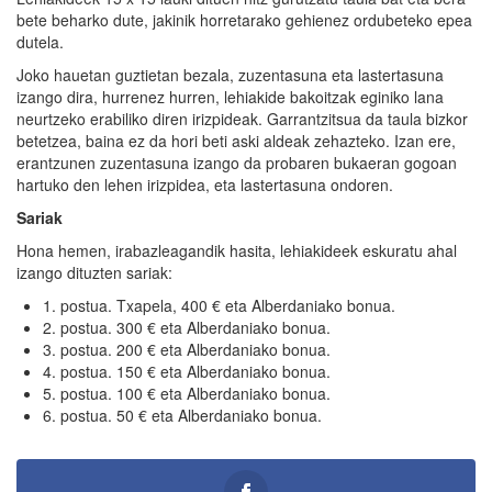
bete beharko dute, jakinik horretarako gehienez ordubeteko epea
dutela.
Joko hauetan guztietan bezala, zuzentasuna eta lastertasuna
izango dira, hurrenez hurren, lehiakide bakoitzak eginiko lana
neurtzeko erabiliko diren irizpideak. Garrantzitsua da taula bizkor
betetzea, baina ez da hori beti aski aldeak zehazteko. Izan ere,
erantzunen zuzentasuna izango da probaren bukaeran gogoan
hartuko den lehen irizpidea, eta lastertasuna ondoren.
Sariak
Hona hemen, irabazleagandik hasita, lehiakideek eskuratu ahal
izango dituzten sariak:
1. postua. Txapela, 400 € eta Alberdaniako bonua.
2. postua. 300 € eta Alberdaniako bonua.
3. postua. 200 € eta Alberdaniako bonua.
4. postua. 150 € eta Alberdaniako bonua.
5. postua. 100 € eta Alberdaniako bonua.
6. postua. 50 € eta Alberdaniako bonua.