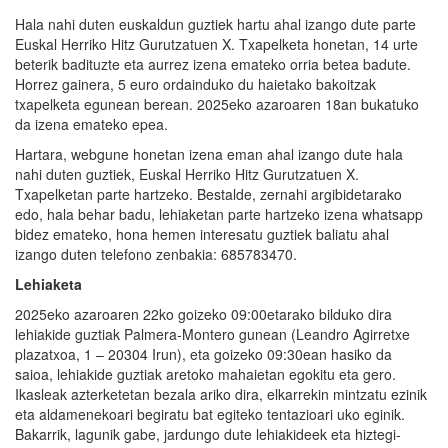
Hala nahi duten euskaldun guztiek hartu ahal izango dute parte
Euskal Herriko Hitz Gurutzatuen X. Txapelketa honetan, 14 urte
beterik badituzte eta aurrez izena emateko orria betea badute.
Horrez gainera, 5 euro ordainduko du haietako bakoitzak
txapelketa egunean berean. 2025eko azaroaren 18an bukatuko
da izena emateko epea.
Hartara, webgune honetan izena eman ahal izango dute hala
nahi duten guztiek, Euskal Herriko Hitz Gurutzatuen X.
Txapelketan parte hartzeko. Bestalde, zernahi argibidetarako
edo, hala behar badu, lehiaketan parte hartzeko izena whatsapp
bidez emateko, hona hemen interesatu guztiek baliatu ahal
izango duten telefono zenbakia: 685783470.
Lehiaketa
2025eko azaroaren 22ko goizeko 09:00etarako bilduko dira
lehiakide guztiak Palmera-Montero gunean (Leandro Agirretxe
plazatxoa, 1 – 20304 Irun), eta goizeko 09:30ean hasiko da
saioa, lehiakide guztiak aretoko mahaietan egokitu eta gero.
Ikasleak azterketetan bezala ariko dira, elkarrekin mintzatu ezinik
eta aldamenekoari begiratu bat egiteko tentazioari uko eginik.
Bakarrik, lagunik gabe, jardungo dute lehiakideek eta hiztegi-