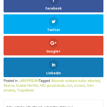
Facebook
Twitter
Google+
LinkedIn
Posted in
LABURREAN
Tagged
Aitzondo euskara kultur elkartea
,
Azaroa
,
Euskal Herriko
,
Hitz gurutzatuak
,
irun
,
irunero
,
Izen-
ematea
,
Txapelketa