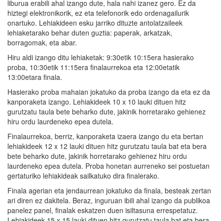
liburua erabili ahal izango dute, hala nahi izanez gero. Ez da
hiztegi elektronikorik, ez eta telefonorik edo ordenagailurik
onartuko. Lehiakideen esku jarriko dituzte antolatzaileek
lehiaketarako behar duten guztia: paperak, arkatzak,
borragomak, eta abar.
Hiru aldi izango ditu lehiaketak: 9:30etik 10:15era hasierako
proba, 10:30etik 11:15era finalaurrekoa eta 12:00etatik
13:00etara finala.
Hasierako proba mahaian jokatuko da proba izango da eta ez da
kanporaketa izango. Lehiakideek 10 x 10 lauki dituen hitz
gurutzatu taula bete beharko dute, jakinik horretarako gehienez
hiru ordu laurdeneko epea dutela.
Finalaurrekoa, berriz, kanporaketa izaera izango du eta bertan
lehiakideek 12 x 12 lauki dituen hitz gurutzatu taula bat eta bera
bete beharko dute, jakinik horretarako gehienez hiru ordu
laurdeneko epea dutela. Proba honetan aurreneko sei postuetan
gertaturiko lehiakideak sailkatuko dira finalerako.
Finala agerian eta jendaurrean jokatuko da finala, besteak zertan
ari diren ez dakitela. Beraz, inguruan ibili ahal izango da publikoa
panelez panel, finalak eskatzen duen isiltasuna errespetatuz.
Lehiakideek 15 x 15 lauki dituen hitz gurutzatu taula bat eta bera