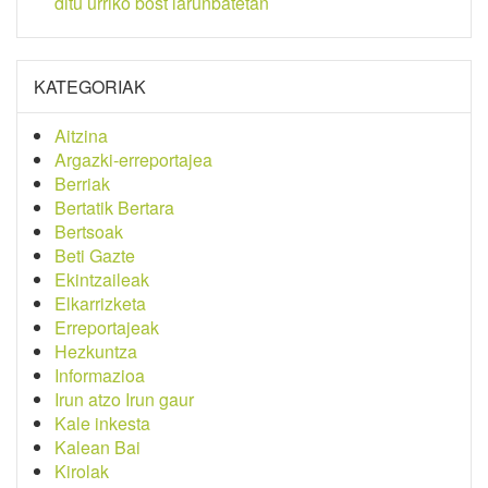
ditu urriko bost larunbatetan
KATEGORIAK
Aitzina
Argazki-erreportajea
Berriak
Bertatik Bertara
Bertsoak
Beti Gazte
Ekintzaileak
Elkarrizketa
Erreportajeak
Hezkuntza
Informazioa
Irun atzo Irun gaur
Kale inkesta
Kalean Bai
Kirolak