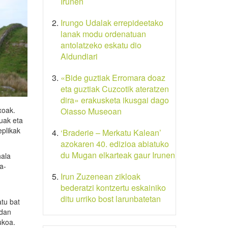
Irunen
Irungo Udalak errepideetako
lanak modu ordenatuan
antolatzeko eskatu dio
Aldundiari
«Bide guztiak Erromara doaz
eta guztiak Cuzcotik ateratzen
dira» erakusketa ikusgai dago
xoak.
Oiasso Museoan
uak eta
eplikak
‘Braderie – Merkatu Kalean’
azokaren 40. edizioa abiatuko
du Mugan elkarteak gaur Irunen
hala
a-
Irun Zuzenean zikloak
bederatzi kontzertu eskainiko
ditu urriko bost larunbatetan
atu bat
ndan
ukoa.