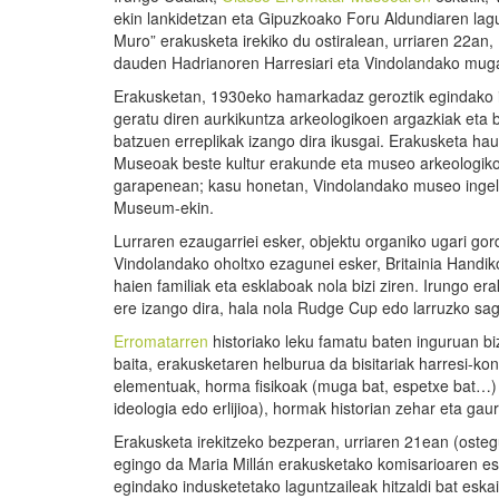
ekin lankidetzan eta Gipuzkoako Foru Aldundiaren lagu
Muro” erakusketa irekiko du ostiralean, urriaren 22an,
dauden Hadrianoren Harresiari eta Vindolandako mug
Erakusketan, 1930eko hamarkadaz geroztik egindako i
geratu diren aurkikuntza arkeologikoen argazkiak eta b
batzuen erreplikak izango dira ikusgai. Erakusketa hau
Museoak beste kultur erakunde eta museo arkeologiko 
garapenean; kasu honetan, Vindolandako museo inge
Museum-ekin.
Lurraren ezaugarriei esker, objektu organiko ugari gord
Vindolandako oholtxo ezagunei esker, Britainia Handi
haien familiak eta esklaboak nola bizi ziren. Irungo er
ere izango dira, hala nola Rudge Cup edo larruzko sagu 
Erromatarren
historiako leku famatu baten inguruan bi
baita, erakusketaren helburua da bisitariak harresi-ko
elementuak, horma fisikoak (muga bat, espetxe bat…) 
ideologia edo erlijioa), hormak historian zehar eta ga
Erakusketa irekitzeko bezperan, urriaren 21ean (ostegu
egingo da Maria Millán erakusketako komisarioaren es
egindako indusketetako laguntzaileak hitzaldi bat esk