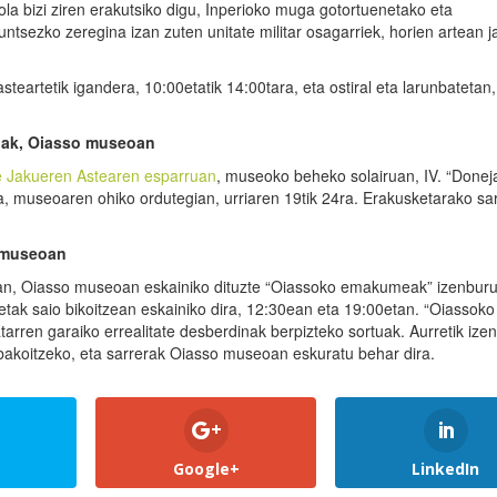
a bizi ziren erakutsiko digu, Inperioko muga gotortuenetako eta
ntsezko zeregina izan zuten unitate militar osagarriek, horien artean ja
eartetik igandera, 10:00etatik 14:00tara, eta ostiral eta larunbatetan,
kiak, Oiasso museoan
e Jakueren Astearen esparruan
, museoko beheko solairuan, IV. “Done
ra, museoaren ohiko ordutegian, urriaren 19tik 24ra. Erakusketarako sa
o museoan
23an, Oiasso museoan eskainiko dituzte “Oiassoko emakumeak” izenbur
etak saio bikoitzean eskainiko dira, 12:30ean eta 19:00etan. “Oiassoko
rren garaiko errealitate desberdinak berpizteko sortuak. Aurretik iz
bakoitzeko, eta sarrerak Oiasso museoan eskuratu behar dira.
Google+
LinkedIn