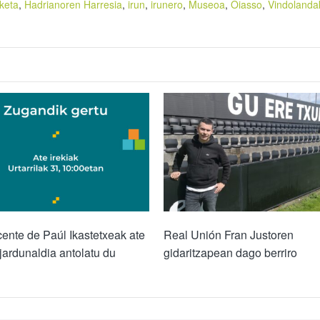
keta
,
Hadrianoren Harresia
,
irun
,
irunero
,
Museoa
,
Oiasso
,
Vindolanda
ente de Paúl Ikastetxeak ate
Real Unión Fran Justoren
 jardunaldia antolatu du
gidaritzapean dago berriro