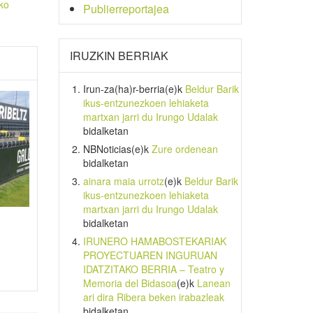
ko
Publierreportajea
IRUZKIN BERRIAK
Irun-za(ha)r-berria
(e)k
Beldur Barik
ikus-entzunezkoen lehiaketa
martxan jarri du Irungo Udalak
bidalketan
NBNoticias
(e)k
Zure ordenean
bidalketan
ainara maia urrotz
(e)k
Beldur Barik
ikus-entzunezkoen lehiaketa
martxan jarri du Irungo Udalak
bidalketan
IRUNERO HAMABOSTEKARIAK
PROYECTUAREN INGURUAN
IDATZITAKO BERRIA – Teatro y
Memoria del Bidasoa
(e)k
Lanean
ari dira Ribera beken irabazleak
bidalketan