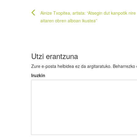
Bidalketetan
Ainize Txopitea, artista: “Atsegin dut kanpotik nire
zehar
aitaren obren alboan ikustea”
nabigatu
Utzi erantzuna
Zure e-posta helbidea ez da argitaratuko.
Beharrezko
Iruzkin