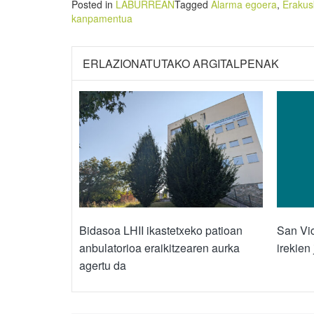
Posted in
LABURREAN
Tagged
Alarma egoera
,
Erakus
kanpamentua
ERLAZIONATUTAKO ARGITALPENAK
Bidasoa LHII ikastetxeko patioan
San Vic
anbulatorioa eraikitzearen aurka
irekien
agertu da