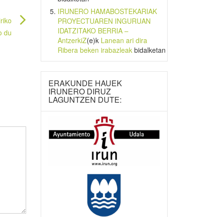
IRUNERO HAMABOSTEKARIAK
riko
PROYECTUAREN INGURUAN
IDATZITAKO BERRIA –
o du
AntzerkiZ
(e)k
Lanean ari dira
Ribera beken irabazleak
bidalketan
ERAKUNDE HAUEK
IRUNERO DIRUZ
LAGUNTZEN DUTE: