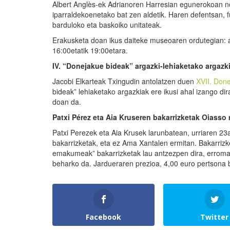
Albert Anglès-ek Adrianoren Harresian egunerokoan nol
iparraldekoenetako bat zen aldetik. Haren defentsan, fu
barduloko eta baskoiko unitateak.
Erakusketa doan ikus daiteke museoaren ordutegian: ast
16:00etatik 19:00etara.
IV. “Donejakue bideak” argazki-lehiaketako argaz
Jacobi Elkarteak Txingudin antolatzen duen
XVII. Don
bideak” lehiaketako argazkiak ere ikusi ahal izango di
doan da.
Patxi Pérez eta Aia Kruseren bakarrizketak Oiass
Patxi Perezek eta Aia Krusek larunbatean, urriaren 
bakarrizketak, eta ez Ama Xantalen ermitan. Bakarrizk
emakumeak” bakarrizketak lau antzezpen dira, erromata
beharko da. Jardueraren prezioa, 4,00 euro pertsona 
Facebook
Twitter