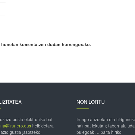
ile honetan komentatzen dudan hurrengorako.
IZITATEA
NON LORTU
 ezazu posta elektroniko bat
Irungo auzoetan eta hirigunek
ena@irunero.eus
helbidetara
hainbat lekutan; tabernak, uda
azio guztia jasotzeko.
bulegoak … baita hiriko