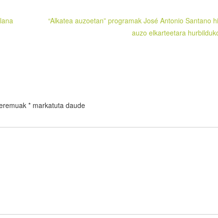
 lana
“Alkatea auzoetan” programak José Antonio Santano hi
auzo elkarteetara hurbilduk
 eremuak
*
markatuta daude