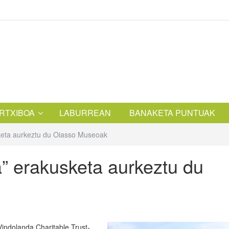
RTXIBOA
LABURREAN
BANAKETA PUNTUAK
keta aurkeztu du Oiasso Museoak
a” erakusketa aurkeztu du
Vindolanda Charitable Trust-