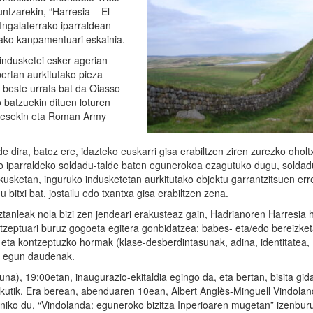
ntzarekin, “Harresia – El
 Ingalaterrako iparraldean
ako kanpamentuari eskainia.
ndusketei esker agerian
ertan aurkitutako pieza
 beste urrats bat da Oiasso
batzuekin dituen loturen
lesekin eta Roman Army
e dira, batez ere, idazteko euskarri gisa erabiltzen ziren zurezko oholt
ko iparraldeko soldadu-talde baten egunerokoa ezagutuko dugu, soldad
akusketan, inguruko indusketetan aurkitutako objektu garrantzitsuen err
bitxi bat, jostailu edo txantxa gisa erabiltzen zena.
ztanleak nola bizi zen jendeari erakusteaz gain, Hadrianoren Harresia 
ntzeptuari buruz gogoeta egitera gonbidatzea: babes- eta/edo bereizket
eta kontzeptuzko hormak (klase-desberdintasunak, adina, identitatea,
ur egun daudenak.
na), 19:00etan, inaugurazio-ekitaldia egingo da, eta bertan, bisita gid
kutik. Era berean, abenduaren 10ean, Albert Anglès-Minguell Vindola
ainiko du, “Vindolanda: eguneroko bizitza Inperioaren mugetan” izenbur