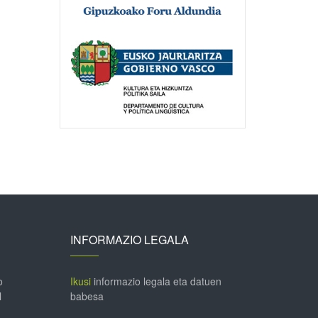
INFORMAZIO LEGALA
o
Ikusi
informazio legala eta datuen
l
babesa