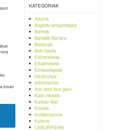
KATEGORIAK
torri
Aitzina
Argazki-erreportajea
Berriak
Bertatik Bertara
Bertsoak
jakue
Beti Gazte
rrera
Ekintzaileak
Elkarrizketa
Erreportajeak
uko
Hezkuntza
Informazioa
ena eman
Irun atzo Irun gaur
Kale inkesta
Kalean Bai
Kirolak
Kolaborazioa
Kultura
LABURREAN