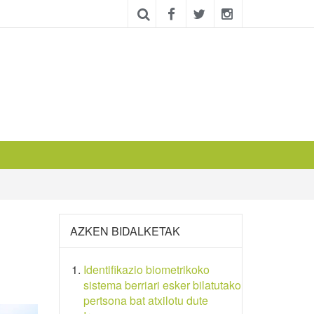
AZKEN BIDALKETAK
Identifikazio biometrikoko
sistema berriari esker bilatutako
pertsona bat atxilotu dute