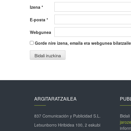
Izena
*
E-posta
*
Webgunea
Gorde nire izena, emaila eta webgunea bilatza
ARGITARATZAILEA
PUBL
837 Comunicación y Publicidad S.L.
Bidali
jaroz
Letxunborro Hiribidea 100, 2 eskubi
inform