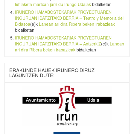
lehiaketa martxan jarri du Irungo Udalak
bidalketan
IRUNERO HAMABOSTEKARIAK PROYECTUAREN
INGURUAN IDATZITAKO BERRIA – Teatro y Memoria del
Bidasoa
(e)k
Lanean ari dira Ribera beken irabazleak
bidalketan
IRUNERO HAMABOSTEKARIAK PROYECTUAREN
INGURUAN IDATZITAKO BERRIA – AntzerkiZ
(e)k
Lanean
ari dira Ribera beken irabazleak
bidalketan
ERAKUNDE HAUEK IRUNERO DIRUZ
LAGUNTZEN DUTE: