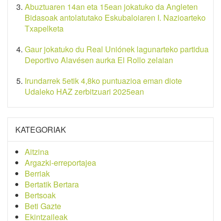
Abuztuaren 14an eta 15ean jokatuko da Angleten
Bidasoak antolatutako Eskubaloiaren I. Nazioarteko
Txapelketa
Gaur jokatuko du Real Uniónek lagunarteko partidua
Deportivo Alavésen aurka El Rollo zelaian
Irundarrek 5etik 4,8ko puntuazioa eman diote
Udaleko HAZ zerbitzuari 2025ean
KATEGORIAK
Aitzina
Argazki-erreportajea
Berriak
Bertatik Bertara
Bertsoak
Beti Gazte
Ekintzaileak