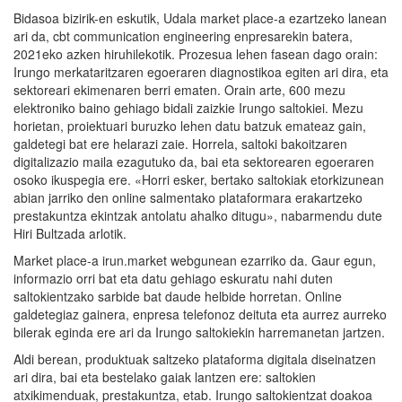
Bidasoa bizirik-en eskutik, Udala market place-a ezartzeko lanean
ari da, cbt communication engineering enpresarekin batera,
2021eko azken hiruhilekotik. Prozesua lehen fasean dago orain:
Irungo merkataritzaren egoeraren diagnostikoa egiten ari dira, eta
sektoreari ekimenaren berri ematen. Orain arte, 600 mezu
elektroniko baino gehiago bidali zaizkie Irungo saltokiei. Mezu
horietan, proiektuari buruzko lehen datu batzuk emateaz gain,
galdetegi bat ere helarazi zaie. Horrela, saltoki bakoitzaren
digitalizazio maila ezagutuko da, bai eta sektorearen egoeraren
osoko ikuspegia ere. «Horri esker, bertako saltokiak etorkizunean
abian jarriko den online salmentako plataformara erakartzeko
prestakuntza ekintzak antolatu ahalko ditugu», nabarmendu dute
Hiri Bultzada arlotik.
Market place-a irun.market webgunean ezarriko da. Gaur egun,
informazio orri bat eta datu gehiago eskuratu nahi duten
saltokientzako sarbide bat daude helbide horretan. Online
galdetegiaz gainera, enpresa telefonoz deituta eta aurrez aurreko
bilerak eginda ere ari da Irungo saltokiekin harremanetan jartzen.
Aldi berean, produktuak saltzeko plataforma digitala diseinatzen
ari dira, bai eta bestelako gaiak lantzen ere: saltokien
atxikimenduak, prestakuntza, etab. Irungo saltokientzat doakoa