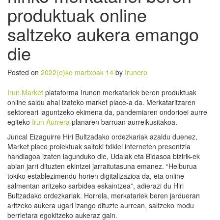
produktuak online
saltzeko aukera emango
die
Posted on
2022(e)ko martxoak 14
by
Irunero
Irun.Market
plataforma Irunen merkatariek beren produktuak
online saldu ahal izateko market place-a da. Merkataritzaren
sektoreari laguntzeko ekimena da, pandemiaren ondorioei aurre
egiteko
Irun Aurrera
planaren barruan aurreikusitakoa.
Juncal Eizaguirre Hiri Bultzadako ordezkariak azaldu duenez,
Market place proiektuak saltoki txikiei interneten presentzia
handiagoa izaten lagunduko die, Udalak eta Bidasoa bizirik-ek
abian jarri dituzten ekintzei jarraitutasuna emanez. “Helburua
tokiko establezimendu horien digitalizazioa da, eta online
salmentan aritzeko sarbidea eskaintzea”, adierazi du Hiri
Bultzadako ordezkariak. Horrela, merkatariek beren jardueran
aritzeko aukera ugari izango dituzte aurrean, saltzeko modu
berrietara egokitzeko aukeraz gain.