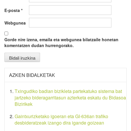
E-posta
*
Webgunea
Gorde nire izena, emaila eta webgunea bilatzaile honetan
komentatzen dudan hurrengorako.
AZKEN BIDALKETAK
Txingudiko badian bizikleta partekatuko sistema bat
jartzeko bideragarritasun azterketa eskatu du Bidasoa
Bizirikek
Gaintxurizketako igoeran eta GI-636an trafiko
desbideratzeak izango dira igande goizean