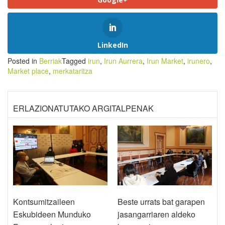
LinkedIn
Posted in
Berriak
Tagged
irun
,
Irun Aurrera
,
Irun Market
,
irunero
,
Market place
,
merkataritza
ERLAZIONATUTAKO ARGITALPENAK
Kontsumitzaileen
Beste urrats bat garapen
Eskubideen Munduko
jasangarriaren aldeko