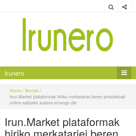
Irunero
Irungo euskarazko aldizkaria
Irunero
Home
/
Berriak
/
Irun.Market plataformak hiriko merkatariei beren produktuak
online saltzeko aukera emango die
Irun.Market plataformak
hiriko merkatariei beren