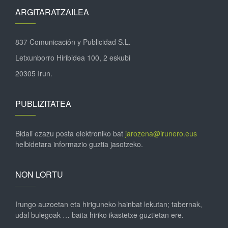
ARGITARATZAILEA
837 Comunicación y Publicidad S.L.
Letxunborro Hiribidea 100, 2 eskubi
20305 Irun.
PUBLIZITATEA
Bidali ezazu posta elektroniko bat
jarozena@irunero.eus
helbidetara informazio guztia jasotzeko.
NON LORTU
Irungo auzoetan eta hiriguneko hainbat lekutan; tabernak,
udal bulegoak … baita hiriko ikastetxe guztietan ere.