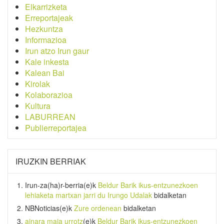
Elkarrizketa
Erreportajeak
Hezkuntza
Informazioa
Irun atzo Irun gaur
Kale inkesta
Kalean Bai
Kirolak
Kolaborazioa
Kultura
LABURREAN
Publierreportajea
IRUZKIN BERRIAK
Irun-za(ha)r-berria
(e)k
Beldur Barik ikus-entzunezkoen
lehiaketa martxan jarri du Irungo Udalak
bidalketan
NBNoticias
(e)k
Zure ordenean
bidalketan
ainara maia urrotz
(e)k
Beldur Barik ikus-entzunezkoen