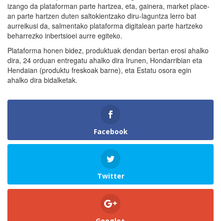
izango da plataforman parte hartzea, eta, gainera, market place-
an parte hartzen duten saltokientzako diru-laguntza lerro bat
aurreikusi da, salmentako plataforma digitalean parte hartzeko
beharrezko inbertsioei aurre egiteko.
Plataforma honen bidez, produktuak dendan bertan erosi ahalko
dira, 24 orduan entregatu ahalko dira Irunen, Hondarribian eta
Hendaian (produktu freskoak barne), eta Estatu osora egin
ahalko dira bidalketak.
Facebook
Twitter
Google+