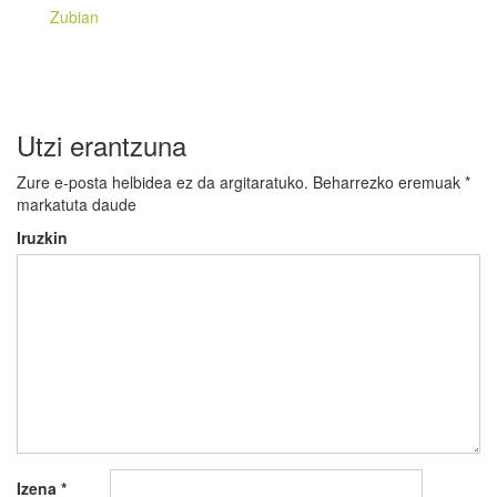
Zubian
Utzi erantzuna
Zure e-posta helbidea ez da argitaratuko.
Beharrezko eremuak
*
markatuta daude
Iruzkin
Izena
*