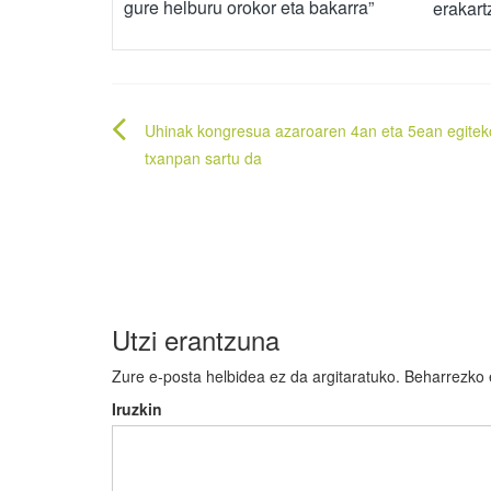
gure helburu orokor eta bakarra”
erakart
Bidalketetan
Uhinak kongresua azaroaren 4an eta 5ean egitek
zehar
txanpan sartu da
nabigatu
Utzi erantzuna
Zure e-posta helbidea ez da argitaratuko.
Beharrezko
Iruzkin