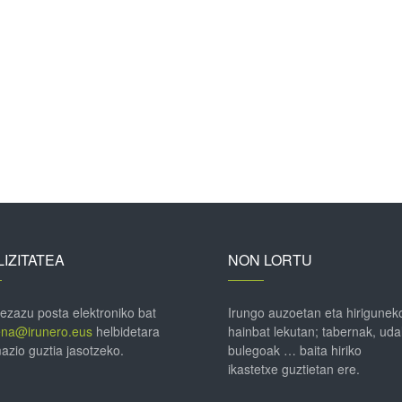
IZITATEA
NON LORTU
 ezazu posta elektroniko bat
Irungo auzoetan eta hirigunek
ena@irunero.eus
helbidetara
hainbat lekutan; tabernak, uda
azio guztia jasotzeko.
bulegoak … baita hiriko
ikastetxe guztietan ere.