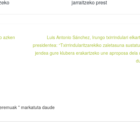
zeko
jarraitzeko prest
o azken
Luis Antonio Sánchez, Irungo txirrindulari elkar
presidentea: “Txirrindularitzarekiko zaletasuna sustatu
jendea gure klubera erakartzeko une aproposa dela 
d
 eremuak
*
markatuta daude