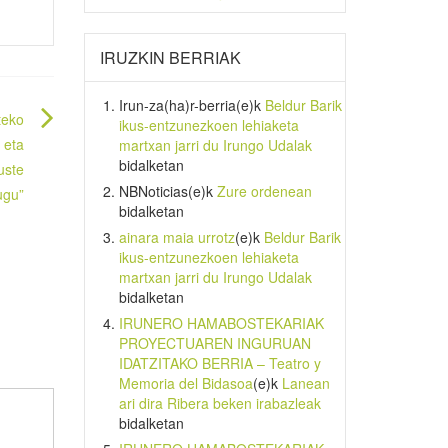
IRUZKIN BERRIAK
Irun-za(ha)r-berria
(e)k
Beldur Barik
teko
ikus-entzunezkoen lehiaketa
 eta
martxan jarri du Irungo Udalak
bidalketan
uste
NBNoticias
(e)k
Zure ordenean
ugu”
bidalketan
ainara maia urrotz
(e)k
Beldur Barik
ikus-entzunezkoen lehiaketa
martxan jarri du Irungo Udalak
bidalketan
IRUNERO HAMABOSTEKARIAK
PROYECTUAREN INGURUAN
IDATZITAKO BERRIA – Teatro y
Memoria del Bidasoa
(e)k
Lanean
ari dira Ribera beken irabazleak
bidalketan