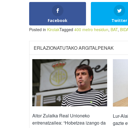
Facebook
Twitter
Posted in
Kirolak
Tagged
400 metro hesidun
,
BAT
,
BID
ERLAZIONATUTAKO ARGITALPENAK
Aitor Zulaika Real Unioneko
Lur-Ala
entrenatzailea: “Hobetzea izango da
gazte 