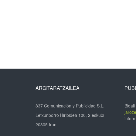
ARGITARATZAILEA
PUBL
837 Comunicación y Publicidad S.L.
Bidali
jaroz
Letxunborro Hiribidea 100, 2 eskubi
inform
20305 Irun.