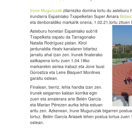
Irune Muguruzak
zilarrezko domina lortu du asteburu
irundarra Espainiako Txapelketan Super Amara
Bidaso
eta denboraldiko markarik onena, 1.02.21,lortu zituen
Asteburu honetan Espainiako sub18
Txapelketa ospatu da Tarragonako
Natalia Rodríguez pistan. Kirol
jardunaldia rfeatv kanalaren bitartez
jarraitu ahal izan zen. Irunek finalerako
sailkapena lortu zuen 1,04.18ko
markarekin seriea irabazi eta Jone Isusi
Gorostiza eta Leire Bisquert Monilnes
garaitu ostean.
Finalean, berriz, lehia handia izan zen.
Irunek seigarren kalean korrika egin
zuen eta amaierara arte Belén García
eta Marian Pérezen aurka lehia estuan
aritu zen. Azkenean, Irune Muguruzak bigarren postua
lortuz. Belén García Ariasek lehen postua lortua zuen
ostean.