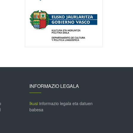
INFORMAZIO LEGALA
o
Ikusi
informazio legala eta datuen
l
babesa