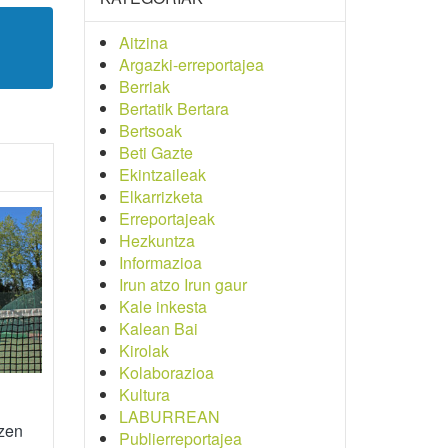
Aitzina
Argazki-erreportajea
Berriak
Bertatik Bertara
Bertsoak
Beti Gazte
Ekintzaileak
Elkarrizketa
Erreportajeak
Hezkuntza
Informazioa
Irun atzo Irun gaur
Kale inkesta
Kalean Bai
Kirolak
Kolaborazioa
Kultura
LABURREAN
tzen
Publierreportajea