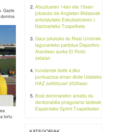
Abuztuaren 14an eta 15ean
n. Gazte
jokatuko da Angleten Bidasoak
o domina
antolatutako Eskubaloiaren I.
Nazioarteko Txapelketa
Gaur jokatuko du Real Uniónek
lagunarteko partidua Deportivo
Alavésen aurka El Rollo
zelaian
Irundarrek 5etik 4,8ko
puntuazioa eman diote Udaleko
HAZ zerbitzuari 2025ean
Bost dominarekin amaitu du
denboraldia piraguismo taldeak
Espainiako Sprint Txapelketan
zea
a lortu
KATEGORIAK