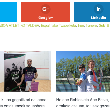
Google+
LinkedIn
ASOA ATLETIKO TALDEA
,
Espainiako Txapelketa
,
irun
,
irunero
,
Sub18
i kluba gogotik ari da lanean
Helene Robles eta Ane Festa,
eta emakumeak squashera
erraketa eskuan, tenisaz goza