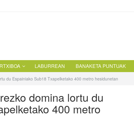
RTXIBOA
LABURREAN
BANAKETA PUNTUAK
ortu du Espainiako Sub18 Txapelketako 400 metro hesidunetan
rezko domina lortu du
apelketako 400 metro