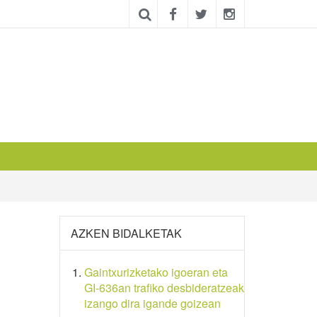
AZKEN BIDALKETAK
Gaintxurizketako igoeran eta
GI-636an trafiko desbideratzeak
izango dira igande goizean