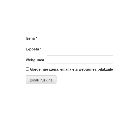
Izena
*
E-posta
*
Webgunea
Gorde nire izena, emaila eta webgunea bilatza