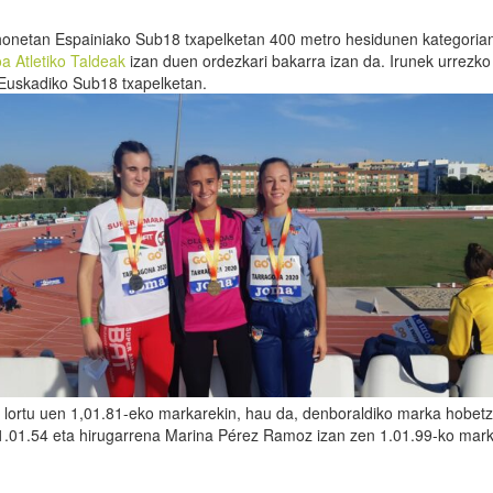
 honetan Espainiako Sub18 txapelketan 400 metro hesidunen kategoria
a Atletiko Taldeak
izan duen ordezkari bakarra izan da. Irunek urrezk
 Euskadiko Sub18 txapelketan.
 lortu uen 1,01.81-eko markarekin, hau da, denboraldiko marka hobet
 1.01.54 eta hirugarrena Marina Pérez Ramoz izan zen 1.01.99-ko mark